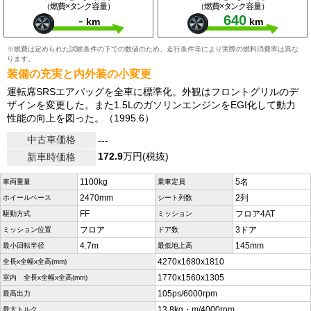
（燃費×タンク容量）
（燃費×タンク容量）
-
640
km
km
※燃費は定められた試験条件の下での数値のため、走行条件等により実際の燃料消費率は異な
ります。
装備の充実と内外装の小変更
運転席SRSエアバッグを全車に標準化。外観はフロントグリルのデ
ザインを変更した。また1.5LのガソリンエンジンをEGI化して動力
性能の向上を図った。（1995.6）
中古車価格
---
172.9
万円(税抜)
新車時価格
1100kg
5名
車両重量
乗車定員
2470mm
2列
ホイールベース
シート列数
FF
フロア4AT
駆動方式
ミッション
フロア
3ドア
ミッション位置
ドア数
4.7m
145mm
最小回転半径
最低地上高
4270x1680x1810
全長x全幅x全高(mm)
1770x1560x1305
室内 全長x全幅x全高(mm)
105ps/6000rpm
最高出力
13.8kg・m/4000rpm
最大トルク