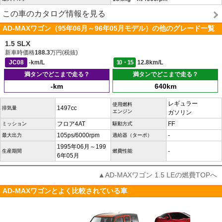
この車のカタログ情報を見る
AD-MAXワゴン（95年06月～96年05月モデル）の他のグレード一覧
1.5 SLX
新車時価格
188.3
万円(税抜)
JC08
-km/L
10・15
12.8km/L
満タンでどこまで走る？
満タンでどこまで走る？
-km
640km
レギュラー
使用燃料
1497cc
排気量
エンジン
ガソリン
フロア4AT
FF
ミッション
駆動方式
105ps/6000rpm
-
最大出力
過給器（ターボ）
1995年06月～199
-
生産期間
燃費性能
6年05月
▲AD-MAXワゴン 1.5 LEの燃費TOPへ
AD-MAXワゴンとよく比較されている車