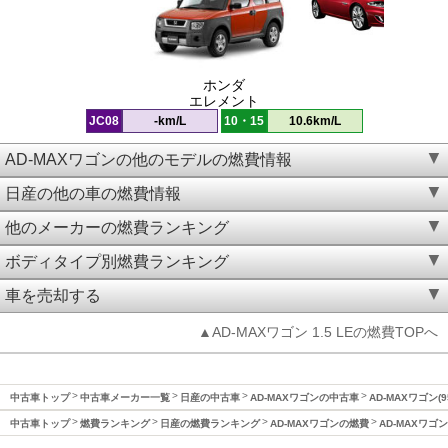
ホンダ
エレメント
JC08
-km/L
10・15
10.6km/L
AD-MAXワゴンの他のモデルの燃費情報
日産の他の車の燃費情報
他のメーカーの燃費ランキング
ボディタイプ別燃費ランキング
車を売却する
▲AD-MAXワゴン 1.5 LEの燃費TOPへ
中古車トップ
中古車メーカー一覧
日産の中古車
AD-MAXワゴンの中古車
AD-MAXワゴン(
中古車トップ
燃費ランキング
日産の燃費ランキング
AD-MAXワゴンの燃費
AD-MAXワゴン