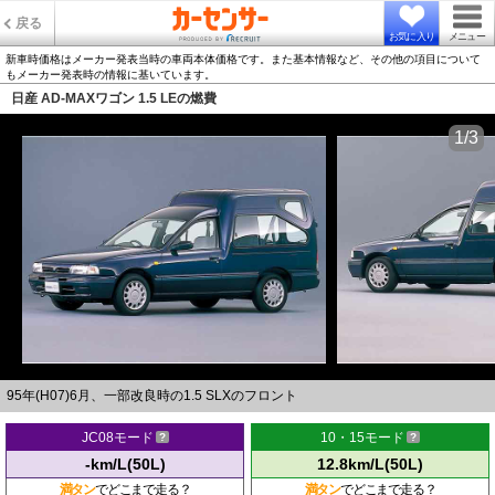
戻る
お気に入り
メニュー
新車時価格はメーカー発表当時の車両本体価格です。また基本情報など、その他の項目について
もメーカー発表時の情報に基いています。
日産 AD-MAXワゴン 1.5 LEの燃費
1/3
95年(H07)6月、一部改良時の1.5 SLXのフロント
JC08モード
10・15モード
-km/L(50L)
12.8km/L(50L)
満タン
でどこまで走る？
満タン
でどこまで走る？