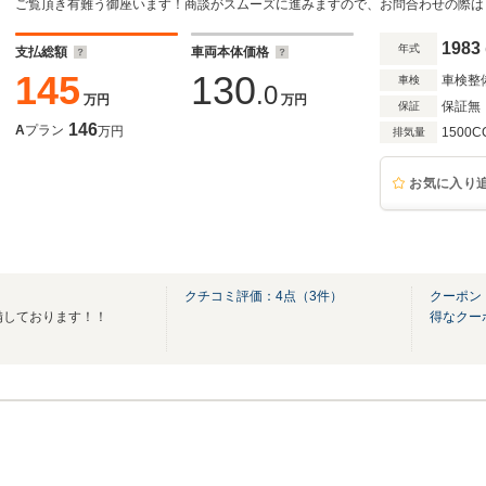
ご覧頂き有難う御座います！商談がスムーズに進みますので、お問合わせの際は
1983
年式
支払総額
車両本体価格
145
130
車検整
車検
.0
万円
万円
保証無
保証
146
A
プラン
万円
1500C
排気量
お気に入り
クチコミ評価：
4
点（
3
件）
クーポン
備しております！！
得なクー