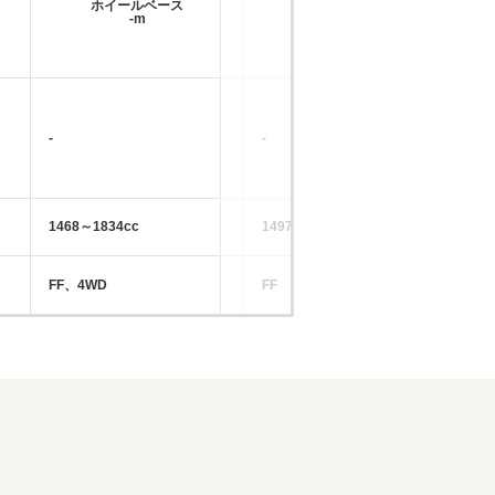
ホイールベース
ホイールベース
-m
-m
-
-
-
1468～1834cc
1497cc
19
FF、4WD
FF
FF