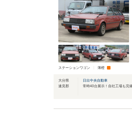
ステーションワゴン
薄橙
大分県
日出中央自動車
速見郡
常時40台展示！自社工場も完