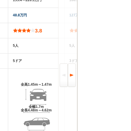
155.4～220.3万円
168.9～188.3万円
20
48.8万円
127万円
65
3.8
3.7
5人
5人
5
5ドア
3ドア
5
全高
1.45m～1.47m
全高
1.81m
全幅
1.7m
全幅
1.68m
全長
4.48m～4.62m
全長
4.27m