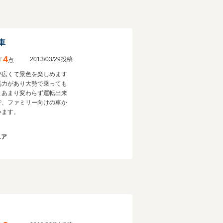
車
4
2013/03/29投稿
点
が広くて景色を楽しめます
馬力があり大勢で乗っても
とあまり変わらず運転出来
で、ファミリー向けの車か
います。
ニア