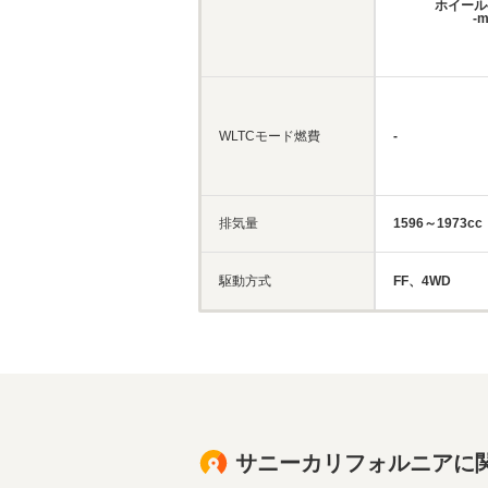
ホイール
-
WLTCモード燃費
-
排気量
1596～1973cc
駆動方式
FF、4WD
サニーカリフォルニアに