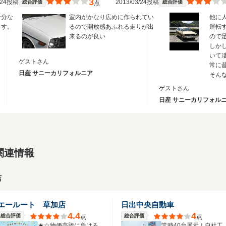
3
3/24投稿
2013/03/24投稿
総合評価
総合評価
点
十分な
室内がかなり広めに作られてい
他に
ます。
るので開放感あふれる走りが出
運転
来るのが良い
ので
しか
いて
ゲストさん
常に
日産 サニーカリフォルニア
そんな車
分こ
ゲストさん
麗に
日産 サニーカリフォル
いよ
ら運
運転
（笑
関連情報
店
エールート 草加店
日出中央自動車
4.4
4
総合評価
総合評価
点
点
★☆物価高騰に負ける
常時40台展示！自社工