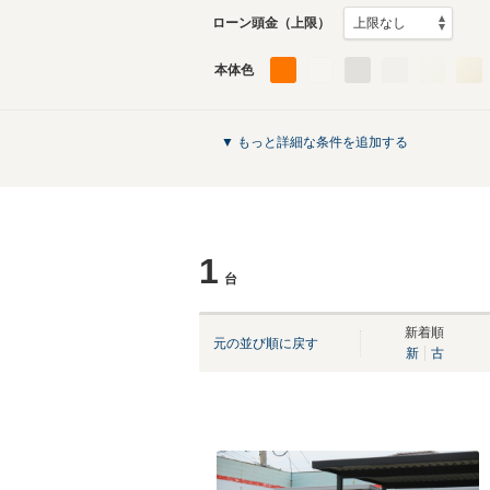
ローン頭金（上限）
本体色
▼ もっと詳細な条件を追加する
1
台
新着順
元の並び順に戻す
新
古