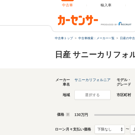
中古車
輸入車
中古車トップ
中古車検索：メーカー一覧
日産の中古
日産 サニーカリフォ
メーカー
サニーカリフォルニア
モデル・
車名
グレード
地域
市区町村
選択する
価格
130
万円
〜
ローン月々支払い価格