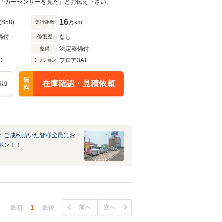
『カーセンサーを見た』とお伝え下さい。
16
(S58)
万km
走行距離
備付
なし
修復歴
法定整備付
整備
C
フロア3AT
ミッション
無
在庫確認・見積依頼
追加
料
：ご成約頂いた皆様全員にお
ポン！！
1
前へ
次へ
最初
最後