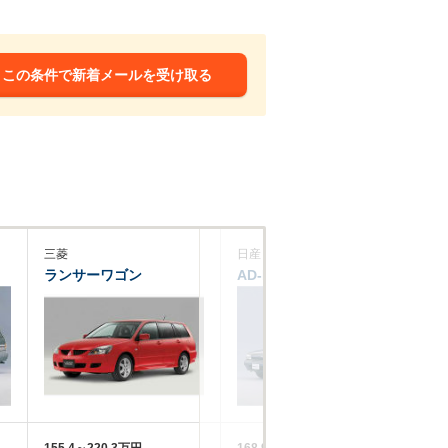
この条件で新着メールを受け取る
三菱
日産
日
ランサーワゴン
AD-MAXワゴン
プ