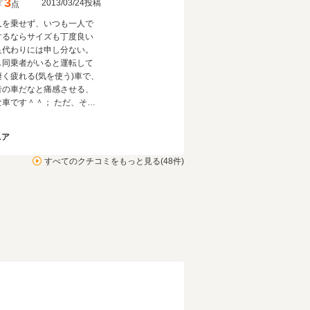
3
2013/03/24投稿
点
人を乗せず、いつも一人で
するならサイズも丁度良い
足代わりには申し分ない。
し同乗者がいると運転して
凄く疲れる(気を使う)車で、
昔の車だなと痛感させる、
です＾＾； ただ、その
の安定しない車をいかに綺
走らせ、キャビンが揺れな
ニア
うに操作するかを考えなが
転しなければならないので
すべてのクチコミをもっと見る(48件)
技術の向上にはもってこい
）