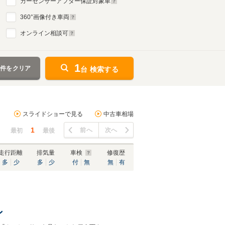
カーセンサーアフター保証対象車
360
°画像付き車両
オンライン相談可
1
条件をクリア
台 検索する
スライドショーで見る
中古車相場
1
前へ
次へ
最初
最後
走行距離
排気量
車検
修復歴
多
少
多
少
付
無
無
有
ン