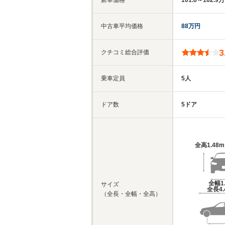
新車価格
101.6～162.9
中古車平均価格
88万円
3
クチコミ総合評価
乗車定員
5人
ドア数
5ドア
全高
1.48
全幅
1
サイズ
全長
4
（全長・全幅・全高）