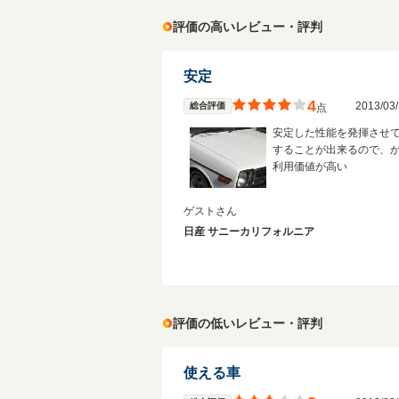
評価の高いレビュー・評判
安定
4
2013/0
総合評価
点
安定した性能を発揮させ
することが出来るので、
利用価値が高い
ゲストさん
日産 サニーカリフォルニア
評価の低いレビュー・評判
使える車