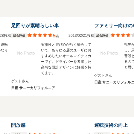
足回りが素晴らしい車
ファミリー向けの
5
3/28投稿
2013/02/21投稿
総合評価
総合評価
点
て運転
実用性と遊び心が巧く融合して
視界
かなり
いて、あらゆる層のユーザにお
し、
すすめしたいオールマイティカ
普段
ーです。ドライバーを考慮した
るの
高尚な設計デザインに好感を持
と思
てます。
ゲストさん
ゲストさん
日産 サニーカリフォル
日産 サニーカリフォルニア
開放感
運転技術の向上