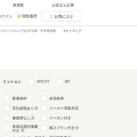
車買取
お役立ち記事
ログイン
閲覧履歴
お気に入り
ーカリフォルニア()の中古車・中古車情報
サイトマップ
ミッション
AT/CVT
MT
新着物件
未登録車
支払総額あり
メーカー系販売店
修復歴なし
クーポン付き
車両品質評価書
購入プラン付き
付き