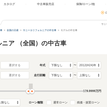
カタログ
中古車販売店
保険/ローン/他
サニ
車
全国の日産
サニーカリフォルニアの中古車
モデルの中古車
ルニア （全国）の中古車
〜
年式
選択する
〜
走行距離
選択する
139.9999
万円
ローン種類
通常ローン
残価・据置ローン