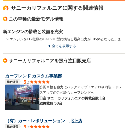
サニーカリフォルニアに関する関連情報
この車種の最新モデル情報
新エンジンの搭載と装備を充実
1.5LエンジンをEGI仕様のGA15DE型に換装し最高出力が105psとなった。また全車に運転席SRSエアバッグを標準としたほか、フロントグリルのデザイン変更やシートトリムの変更なども実施されている。（1995.6）
全てを表示する
サニーカリフォルニアを扱う注目販売店
カーフレンド カスタム事業部
5
総合評価
点
公認車検も強力にバックアップ！エアロや内装・ドレ
スアップのご相談もカーフレンドへ
1
日産 サニーカリフォルニアの
掲載台数
台
50
総掲載数
台
（有）カー・レボリューション 北上店
5
総合評価
点