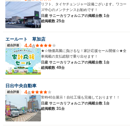
リフト、タイヤチェンジャー設備ございます。ワコー
ズ中心のメンテナンスお勧めです！
1
日産 サニーカリフォルニアの
掲載台数
台
25
総掲載数
台
エールート 草加店
4.4
総合評価
点
★☆物価高騰に負けるな！家計応援セール開催☆★全
車掲載の支払総額で乗り出せます！
1
日産 サニーカリフォルニアの
掲載台数
台
49
総掲載数
台
日出中央自動車
4
総合評価
点
常時40台展示！自社工場も完備しております！！
1
日産 サニーカリフォルニアの
掲載台数
台
31
総掲載数
台