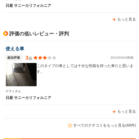
日産 サニーカリフォルニア
WLTCモード
もっと見る
-
-
-
燃費
評価の低いレビュー・評判
使える車
排気量
1596～1973cc
1295～1973cc
1973～23
3
総合評価
2013/03/24投稿
点
駆動方式
FF、4WD
FF、4WD
FF、4WD
このタイプの車としては十分な性能を持った車だと思いま
す。
ゲストさん
日産 サニーカリフォルニア
もっと見る
すべてのクチコミをもっと見る(48件)