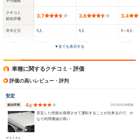
平均価格
クチコミ
3.7
3.6
3.4
総合評価
乗車定員
5人
5人
5～8人
ドア数
5ドア
5ドア
5ドア
▼
全てを表示する
全高
全高
全高
1.48m～1.49m
1.48m～1.5m
1.63m
車種に関するクチコミ・評価
評価の高いレビュー・評判
全幅
全幅
全
サイズ
1.7m
1.67m
1.
安定
全長
全長
(全長x全幅x全高)
4.46m
4.18m～4.2m
4.35m
4
総合評価
2013/03/28投稿
点
安定した性能を発揮させて運転することが出来るので、か
なり利用価値が高い
ホイールベース
ホイールベース
ホイー
-m
-m
ゲストさん