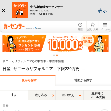
中古車情報カーセンサー
表示
Recruit Co., Ltd.
無料 － Google Play
履歴
お気に入り
メニュー
サニーカリフォルニア()の中古車・中古車情報
日産 サニーカリフォルニア 下限220万円 上限2012年
一覧から探す
地図から探す
更新時に
1
絞り込み
並べ替え
台
メール受信
日産