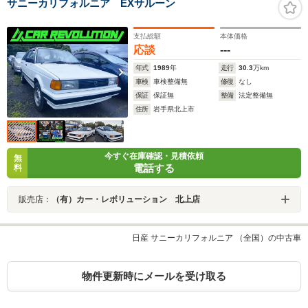
サニーカリフォルニア EXサルーン
支払総額
本体価格
応談
---
年式
1989
年
走行
30.3
万km
車検
車検整備無
修復
なし
保証
保証無
整備
法定整備無
住所
岩手県北上市
今すぐ在庫確認・見積依頼
無
電話する
料
販売店：
（有）カー・レボリューション 北上店
日産 サニーカリフォルニア （全国）の中古車
物件更新時にメールを受け取る