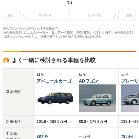
1
/1
最初
前の30件
次の30件
最後
※人気のクルマは平均1ヶ月で掲載終了
物件数合計1万台以上のメーカー｜算出データ期間：2024年9月～11月｜内容：物件数合計1万
台以上のメーカーのうち、掲載が終了した物件数が1,000台以上の場合
よく一緒に検討される車種を比較
日産
日産
日産
アベニールカーゴ
ADワゴン
プレーリ
基本情報
新車価格
101.6～162.9万円
88.8～176.3万円
138.1～2
中古車
88万円
‐‐‐万円
78万円