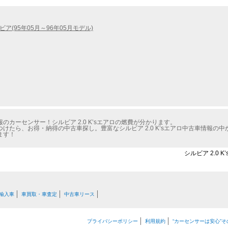
ビア(95年05月～96年05月モデル)
カーセンサー！シルビア 2.0 K’sエアロの燃費が分かります。
けたら、お得・納得の中古車探し。豊富なシルビア 2.0 K’sエアロ中古車情報の
ます！
シルビア 2.0 
輸入車
車買取・車査定
中古車リース
プライバシーポリシー
利用規約
“カーセンサーは安心”そ