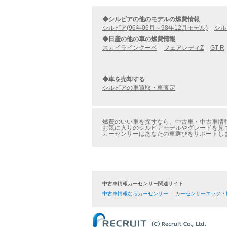
◆シルビアの他のモデルの燃費情報
シルビア(96年06月～98年12月モデル)
シル
◆日産の他の車の燃費情報
スカイラインクーペ
フェアレディZ
GT-R
◆車を売却する
シルビアの車買取・車査定
燃費のいい車を探すなら、中古車・中古車情報の
お気に入りのシルビアモデルやグレードを見つ
カーセンサーはあなたの車選びをサポートし
中古車情報カーセンサー関連サイト
中古車情報ならカーセンサー
カーセンサーエッジ・