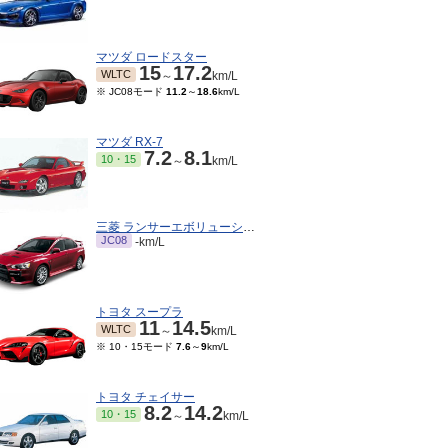
マツダ ロードスター
15
17.2
WLTC
～
km/L
※ JC08モード
11.2
～
18.6
km/L
マツダ RX-7
7.2
8.1
10・15
～
km/L
三菱 ランサーエボリューション
JC08
-km/L
トヨタ スープラ
11
14.5
WLTC
～
km/L
※ 10・15モード
7.6
～
9
km/L
トヨタ チェイサー
8.2
14.2
10・15
～
km/L