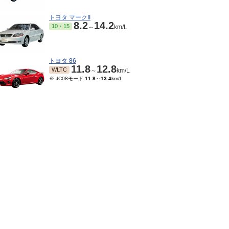
トヨタ マークII
8.2
14.2
10・15
～
km/L
トヨタ 86
11.8
12.8
WLTC
～
km/L
※ JC08モード
11.8
～
13.4
km/L