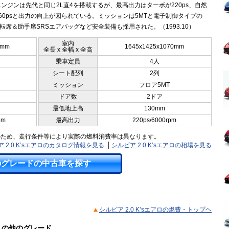
ンジンは先代と同じ2L直4を搭載するが、最高出力はターボが220ps、自然
60psと出力の向上が図られている。ミッションは5MTと電子制御タイプの
運転席＆助手席SRSエアバッグなど安全装備も採用された。（1993.10）
室内
5mm
1645x1425x1070mm
全長 x 全幅 x 全高
乗車定員
4人
シート配列
2列
ミッション
フロア5MT
ドア数
2ドア
最低地上高
130mm
pm
最高出力
220ps/6000rpm
のため、走行条件等により実際の燃料消費率は異なります。
 2.0 K’sエアロのカタログ情報を見る
シルビア 2.0 K’sエアロの相場を見る
のグレードの中古車を探す
シルビア 2.0 K’sエアロの燃費・トップヘ
ル）の他のグレード