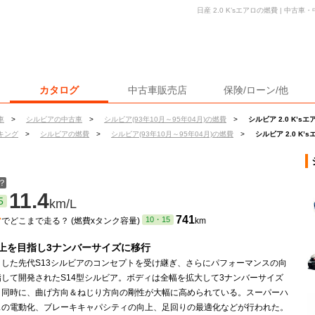
日産 2.0 K’sエアロの燃費 | 中
カタログ
中古車販売店
保険/ローン/他
車
>
シルビアの中古車
>
シルビア(93年10月～95年04月)の燃費
>
シルビア 2.0 K’s
キング
>
シルビアの燃費
>
シルビア(93年10月～95年04月)の燃費
>
シルビア 2.0 K’
？
11.4
5
km/L
ン
741
10・15
でどこまで走る？ (燃費xタンク容量)
km
上を目指し3ナンバーサイズに移行
トした先代S13シルビアのコンセプトを受け継ぎ、さらにパフォーマンスの向
指して開発されたS14型シルビア。ボディは全幅を拡大して3ナンバーサイズ
と同時に、曲げ方向＆ねじり方向の剛性が大幅に高められている。スーパーハ
スの電動化、ブレーキキャパシティの向上、足回りの最適化などが行われた。