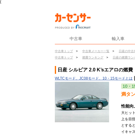
{
中古車
輸入車
中古車トップ
>
中古車メーカー一覧
>
日産の中古
中古車トップ
>
燃費ランキング
>
日産の燃費ラン
日産 シルビア 2.0 K’sエアロの燃費
WLTCモード、JC08モード、10・15モードとは
10・1
満タ
性能向
大ヒッ
上を目
とする
イキャ