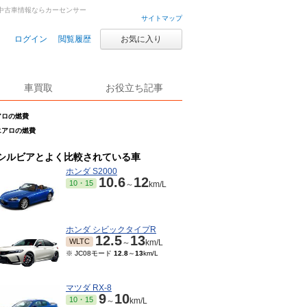
古車・中古車情報ならカーセンサー
サイトマップ
ログイン
閲覧履歴
お気に入り
車買取
お役立ち記事
エアロの燃費
sエアロの燃費
シルビアとよく比較されている車
ホンダ S2000
10.6
12
10・15
～
km/L
ホンダ シビックタイプR
12.5
13
WLTC
～
km/L
※ JC08モード
12.8
～
13
km/L
マツダ RX-8
9
10
10・15
～
km/L