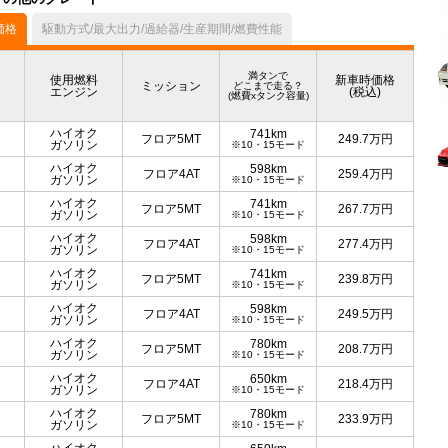
価格
駆動方式/最大出力/過給器/生産期間/燃費性能
満タンで
使用燃料
新車時価格
ミッション
どこまで走る？
エンジン
(税込)
(燃費xタンク容量)
ハイオク
741km
フロア5MT
249.7
万円
ガソリン
※10・15モード
ハイオク
598km
フロア4AT
259.4
万円
ガソリン
※10・15モード
ハイオク
741km
フロア5MT
267.7
万円
ガソリン
※10・15モード
ハイオク
598km
フロア4AT
277.4
万円
ガソリン
※10・15モード
ハイオク
741km
フロア5MT
239.8
万円
ガソリン
※10・15モード
ハイオク
598km
フロア4AT
249.5
万円
ガソリン
※10・15モード
ハイオク
780km
フロア5MT
208.7
万円
ガソリン
※10・15モード
ハイオク
650km
フロア4AT
218.4
万円
ガソリン
※10・15モード
ハイオク
780km
フロア5MT
233.9
万円
ガソリン
※10・15モード