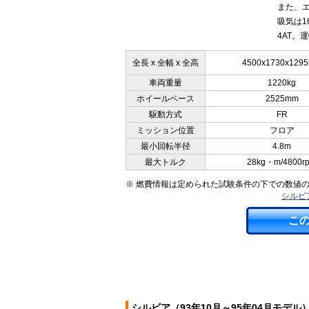
また、エ
吸気は1
4AT。
全長 x 全幅 x 全高
4500x1730x129
車両重量
1220kg
ホイールベース
2525mm
駆動方式
FR
ミッション位置
フロア
最小回転半径
4.8m
最大トルク
28kg・m/4800r
※ 燃費情報は定められた試験条件の下での数値
シルビア
こ
シルビア（93年10月～95年04月モデ