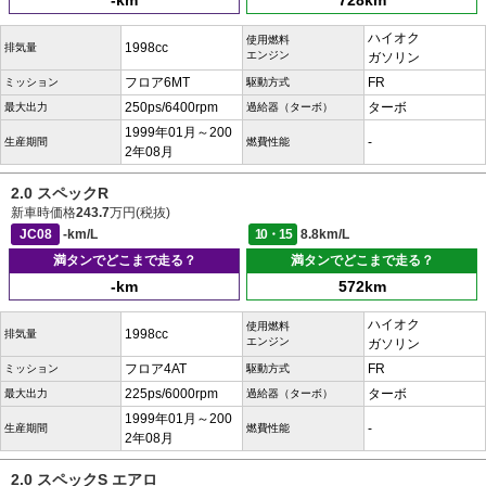
-km
728km
ハイオク
使用燃料
1998cc
排気量
エンジン
ガソリン
フロア6MT
FR
ミッション
駆動方式
250ps/6400rpm
ターボ
最大出力
過給器（ターボ）
1999年01月～200
-
生産期間
燃費性能
2年08月
2.0 スペックR
新車時価格
243.7
万円(税抜)
JC08
-km/L
10・15
8.8km/L
満タンでどこまで走る？
満タンでどこまで走る？
-km
572km
ハイオク
使用燃料
1998cc
排気量
エンジン
ガソリン
フロア4AT
FR
ミッション
駆動方式
225ps/6000rpm
ターボ
最大出力
過給器（ターボ）
1999年01月～200
-
生産期間
燃費性能
2年08月
2.0 スペックS エアロ