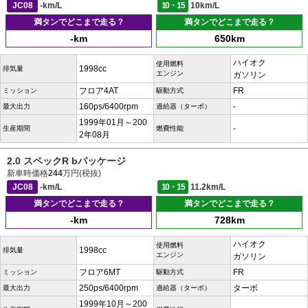
JC08
-km/L
10・15
10km/L
満タンでどこまで走る？
満タンでどこまで走る？
-km
650km
ハイオク
使用燃料
1998cc
排気量
エンジン
ガソリン
フロア4AT
FR
ミッション
駆動方式
160ps/6400rpm
-
最大出力
過給器（ターボ）
1999年01月～200
-
生産期間
燃費性能
2年08月
2.0 スペックR bパッケージ
新車時価格
244
万円(税抜)
JC08
-km/L
10・15
11.2km/L
満タンでどこまで走る？
満タンでどこまで走る？
-km
728km
ハイオク
使用燃料
1998cc
排気量
エンジン
ガソリン
フロア6MT
FR
ミッション
駆動方式
250ps/6400rpm
ターボ
最大出力
過給器（ターボ）
1999年10月～200