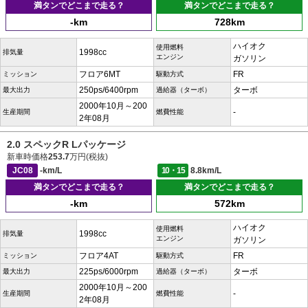
満タンでどこまで走る？
満タンでどこまで走る？
-km
728km
ハイオク
使用燃料
1998cc
排気量
エンジン
ガソリン
フロア6MT
FR
ミッション
駆動方式
250ps/6400rpm
ターボ
最大出力
過給器（ターボ）
2000年10月～200
-
生産期間
燃費性能
2年08月
2.0 スペックR Lパッケージ
新車時価格
253.7
万円(税抜)
JC08
-km/L
10・15
8.8km/L
満タンでどこまで走る？
満タンでどこまで走る？
-km
572km
ハイオク
使用燃料
1998cc
排気量
エンジン
ガソリン
フロア4AT
FR
ミッション
駆動方式
225ps/6000rpm
ターボ
最大出力
過給器（ターボ）
2000年10月～200
-
生産期間
燃費性能
2年08月