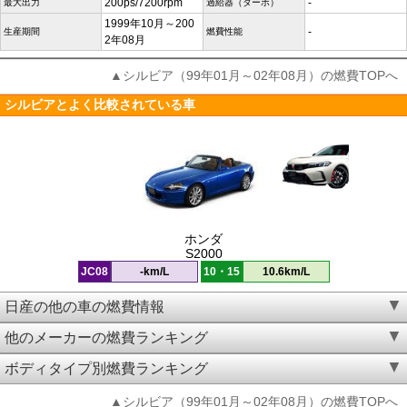
200ps/7200rpm
-
最大出力
過給器（ターボ）
1999年10月～200
-
生産期間
燃費性能
2年08月
▲シルビア（99年01月～02年08月）の燃費TOPへ
シルビアとよく比較されている車
ホンダ
S2000
JC08
-km/L
10・15
10.6km/L
日産の他の車の燃費情報
他のメーカーの燃費ランキング
ボディタイプ別燃費ランキング
▲シルビア（99年01月～02年08月）の燃費TOPへ