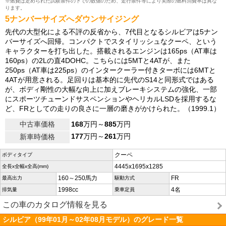
※燃費は定められた試験条件の下での数値のため、走行条件等により実際の燃料消費率は異な
ります。
5ナンバーサイズへダウンサイジング
先代の大型化による不評の反省から、7代目となるシルビアは5ナン
バーサイズへ回帰。コンパクトでスタイリッシュなクーペ、という
キャラクターを打ち出した。搭載されるエンジンは165ps（AT車は
160ps）の2Lの直4DOHC。こちらには5MTと4ATが、また
250ps（AT車は225ps）のインタークーラー付きターボには6MTと
4ATが用意される。足回りは基本的に先代のS14と同形式ではある
が、ボディ剛性の大幅な向上に加えブレーキシステムの強化、一部
にスポーツチューンドサスペンションやヘリカルLSDを採用するな
ど、FRとしての走りの良さに一層の磨きがかけられた。（1999.1）
中古車価格
168
万円～
885
万円
177
万円～
261
万円
新車時価格
クーペ
ボディタイプ
4445x1695x1285
全長x全幅x全高(mm)
160～250馬力
FR
最高出力
駆動方式
1998cc
4名
排気量
乗車定員
この車のカタログ情報を見る
シルビア（99年01月～02年08月モデル）のグレード一覧