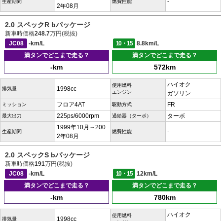
-
生産期間
燃費性能
2年08月
2.0 スペックR bパッケージ
新車時価格
248.7
万円(税抜)
JC08
-km/L
10・15
8.8km/L
満タンでどこまで走る？
満タンでどこまで走る？
-km
572km
ハイオク
使用燃料
1998cc
排気量
エンジン
ガソリン
フロア4AT
FR
ミッション
駆動方式
225ps/6000rpm
ターボ
最大出力
過給器（ターボ）
1999年10月～200
-
生産期間
燃費性能
2年08月
2.0 スペックS bパッケージ
新車時価格
191
万円(税抜)
JC08
-km/L
10・15
12km/L
満タンでどこまで走る？
満タンでどこまで走る？
-km
780km
ハイオク
使用燃料
1998cc
排気量