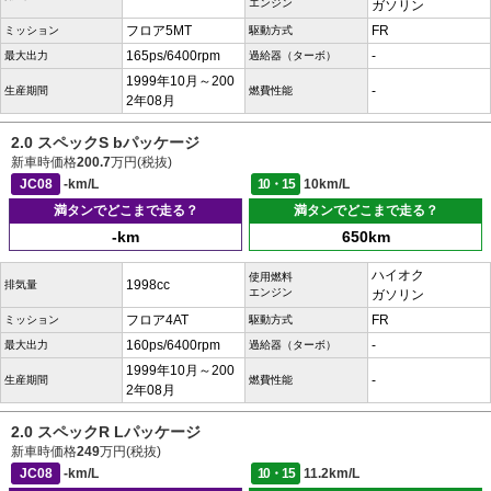
エンジン
ガソリン
フロア5MT
FR
ミッション
駆動方式
165ps/6400rpm
-
最大出力
過給器（ターボ）
1999年10月～200
-
生産期間
燃費性能
2年08月
2.0 スペックS bパッケージ
新車時価格
200.7
万円(税抜)
JC08
-km/L
10・15
10km/L
満タンでどこまで走る？
満タンでどこまで走る？
-km
650km
ハイオク
使用燃料
1998cc
排気量
エンジン
ガソリン
フロア4AT
FR
ミッション
駆動方式
160ps/6400rpm
-
最大出力
過給器（ターボ）
1999年10月～200
-
生産期間
燃費性能
2年08月
2.0 スペックR Lパッケージ
新車時価格
249
万円(税抜)
JC08
-km/L
10・15
11.2km/L