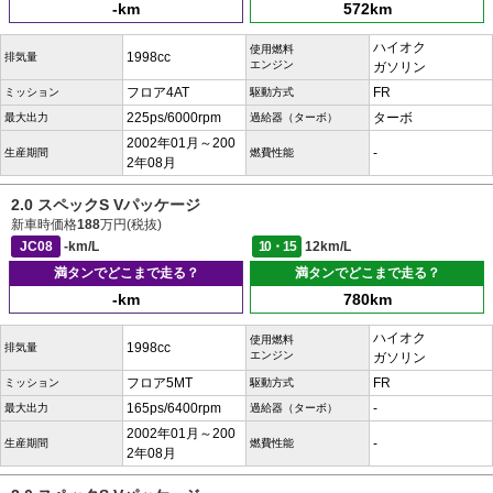
-km
572km
ハイオク
使用燃料
1998cc
排気量
エンジン
ガソリン
フロア4AT
FR
ミッション
駆動方式
225ps/6000rpm
ターボ
最大出力
過給器（ターボ）
2002年01月～200
-
生産期間
燃費性能
2年08月
2.0 スペックS Vパッケージ
新車時価格
188
万円(税抜)
JC08
-km/L
10・15
12km/L
満タンでどこまで走る？
満タンでどこまで走る？
-km
780km
ハイオク
使用燃料
1998cc
排気量
エンジン
ガソリン
フロア5MT
FR
ミッション
駆動方式
165ps/6400rpm
-
最大出力
過給器（ターボ）
2002年01月～200
-
生産期間
燃費性能
2年08月