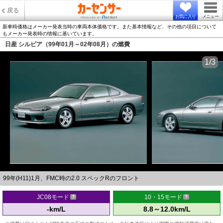
戻る
お気に入り
メニュー
新車時価格はメーカー発表当時の車両本体価格です。また基本情報など、その他の項目について
もメーカー発表時の情報に基いています。
日産 シルビア（99年01月～02年08月）の燃費
1/3
99年(H11)1月、FMC時の2.0 スペックRのフロント
JC08モード
10・15モード
-km/L
8.8～12.0km/L