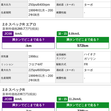
250ps/6400rpm
ターボ
最大出力
過給器（ターボ）
1999年01月～200
-
生産期間
燃費性能
2年08月
2.0 スペックR エアロ
新車時価格
260.7
万円(税抜)
JC08
-km/L
10・15
8.8km/L
満タンでどこまで走る？
満タンでどこまで走る？
-km
572km
ハイオク
使用燃料
1998cc
排気量
エンジン
ガソリン
フロア4AT
FR
ミッション
駆動方式
225ps/6000rpm
ターボ
最大出力
過給器（ターボ）
1999年01月～200
-
生産期間
燃費性能
2年08月
2.0 スペックR
新車時価格
239
万円(税抜)
JC08
-km/L
10・15
11.2km/L
満タンでどこまで走る？
満タンでどこまで走る？