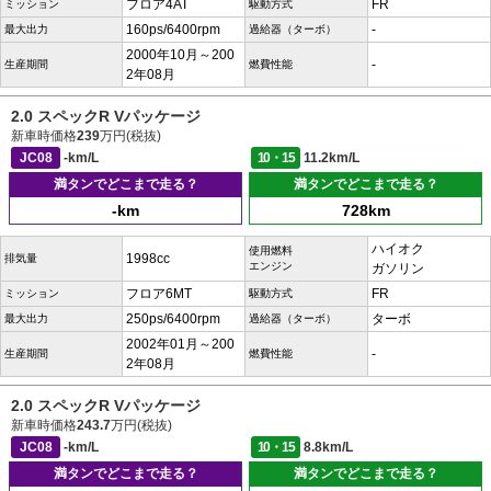
フロア4AT
FR
ミッション
駆動方式
160ps/6400rpm
-
最大出力
過給器（ターボ）
2000年10月～200
-
生産期間
燃費性能
2年08月
2.0 スペックR Vパッケージ
新車時価格
239
万円(税抜)
JC08
-km/L
10・15
11.2km/L
満タンでどこまで走る？
満タンでどこまで走る？
-km
728km
ハイオク
使用燃料
1998cc
排気量
エンジン
ガソリン
フロア6MT
FR
ミッション
駆動方式
250ps/6400rpm
ターボ
最大出力
過給器（ターボ）
2002年01月～200
-
生産期間
燃費性能
2年08月
2.0 スペックR Vパッケージ
新車時価格
243.7
万円(税抜)
JC08
-km/L
10・15
8.8km/L
満タンでどこまで走る？
満タンでどこまで走る？