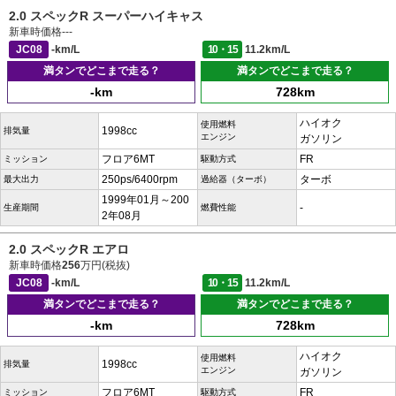
2.0 スペックR スーパーハイキャス
新車時価格
---
JC08
-km/L
10・15
11.2km/L
満タンでどこまで走る？
満タンでどこまで走る？
-km
728km
ハイオク
使用燃料
1998cc
排気量
エンジン
ガソリン
フロア6MT
FR
ミッション
駆動方式
250ps/6400rpm
ターボ
最大出力
過給器（ターボ）
1999年01月～200
-
生産期間
燃費性能
2年08月
2.0 スペックR エアロ
新車時価格
256
万円(税抜)
JC08
-km/L
10・15
11.2km/L
満タンでどこまで走る？
満タンでどこまで走る？
-km
728km
ハイオク
使用燃料
1998cc
排気量
エンジン
ガソリン
フロア6MT
FR
ミッション
駆動方式