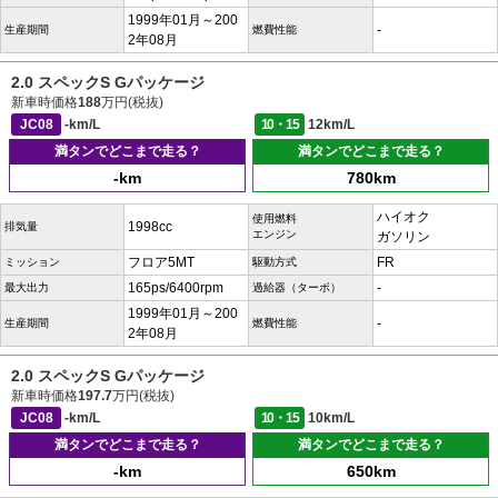
1999年01月～200
-
生産期間
燃費性能
2年08月
2.0 スペックS Gパッケージ
新車時価格
188
万円(税抜)
JC08
-km/L
10・15
12km/L
満タンでどこまで走る？
満タンでどこまで走る？
-km
780km
ハイオク
使用燃料
1998cc
排気量
エンジン
ガソリン
フロア5MT
FR
ミッション
駆動方式
165ps/6400rpm
-
最大出力
過給器（ターボ）
1999年01月～200
-
生産期間
燃費性能
2年08月
2.0 スペックS Gパッケージ
新車時価格
197.7
万円(税抜)
JC08
-km/L
10・15
10km/L
満タンでどこまで走る？
満タンでどこまで走る？
-km
650km