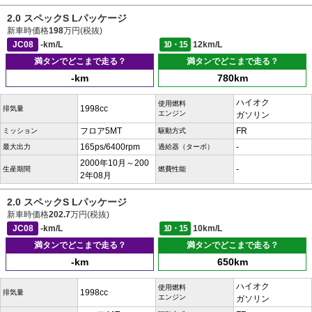
2.0 スペックS Lパッケージ
新車時価格
198
万円(税抜)
JC08
-km/L
10・15
12km/L
満タンでどこまで走る？
満タンでどこまで走る？
-km
780km
ハイオク
使用燃料
1998cc
排気量
エンジン
ガソリン
フロア5MT
FR
ミッション
駆動方式
165ps/6400rpm
-
最大出力
過給器（ターボ）
2000年10月～200
-
生産期間
燃費性能
2年08月
2.0 スペックS Lパッケージ
新車時価格
202.7
万円(税抜)
JC08
-km/L
10・15
10km/L
満タンでどこまで走る？
満タンでどこまで走る？
-km
650km
ハイオク
使用燃料
1998cc
排気量
エンジン
ガソリン