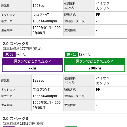
ハイオク
使用燃料
1998cc
排気量
エンジン
ガソリン
フロア4AT
FR
ミッション
駆動方式
160ps/6400rpm
-
最大出力
過給器（ターボ）
1999年01月～200
-
生産期間
燃費性能
2年08月
2.0 スペックS
新車時価格
177
万円(税抜)
JC08
-km/L
10・15
12km/L
満タンでどこまで走る？
満タンでどこまで走る？
-km
780km
ハイオク
使用燃料
1998cc
排気量
エンジン
ガソリン
フロア5MT
FR
ミッション
駆動方式
165ps/6400rpm
-
最大出力
過給器（ターボ）
1999年01月～200
-
生産期間
燃費性能
2年08月
2.0 スペックS
新車時価格
186.7
万円(税抜)