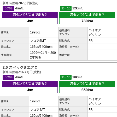
新車時価格
207
万円(税抜)
JC08
-km/L
10・15
12km/L
満タンでどこまで走る？
満タンでどこまで走る？
-km
780km
ハイオク
使用燃料
1998cc
排気量
エンジン
ガソリン
フロア5MT
FR
ミッション
駆動方式
165ps/6400rpm
-
最大出力
過給器（ターボ）
1999年01月～200
-
生産期間
燃費性能
2年08月
2.0 スペックS エアロ
新車時価格
216.7
万円(税抜)
JC08
-km/L
10・15
10km/L
満タンでどこまで走る？
満タンでどこまで走る？
-km
650km
ハイオク
使用燃料
1998cc
排気量
エンジン
ガソリン
フロア4AT
FR
ミッション
駆動方式
160ps/6400rpm
-
最大出力
過給器（ターボ）