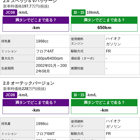
2.0 スペックS Vパッケージ
新車時価格
197.7
万円(税抜)
JC08
-km/L
10・15
10km/L
満タンでどこまで走る？
満タンでどこまで走る？
-km
650km
ハイオク
使用燃料
1998cc
排気量
エンジン
ガソリン
フロア4AT
FR
ミッション
駆動方式
160ps/6400rpm
-
最大出力
過給器（ターボ）
2002年01月～200
-
生産期間
燃費性能
2年08月
2.0 オーテックバージョン
新車時価格
228
万円(税抜)
JC08
-km/L
10・15
-km/L
満タンでどこまで走る？
満タンでどこまで走る？
-km
-km
ハイオク
使用燃料
1998cc
排気量
エンジン
ガソリン
フロア6MT
FR
ミッション
駆動方式