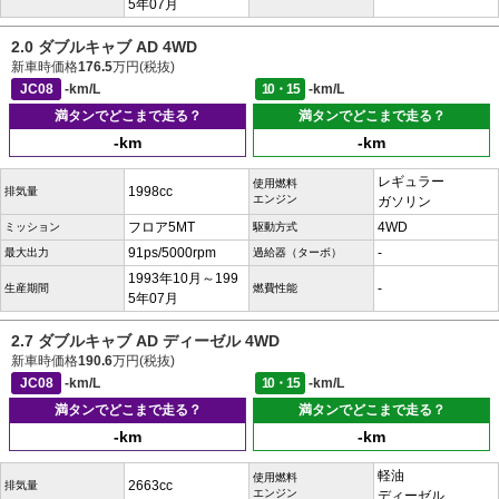
5年07月
2.0 ダブルキャブ AD 4WD
新車時価格
176.5
万円(税抜)
JC08
-km/L
10・15
-km/L
満タンでどこまで走る？
満タンでどこまで走る？
-km
-km
レギュラー
使用燃料
1998cc
排気量
エンジン
ガソリン
フロア5MT
4WD
ミッション
駆動方式
91ps/5000rpm
-
最大出力
過給器（ターボ）
1993年10月～199
-
生産期間
燃費性能
5年07月
2.7 ダブルキャブ AD ディーゼル 4WD
新車時価格
190.6
万円(税抜)
JC08
-km/L
10・15
-km/L
満タンでどこまで走る？
満タンでどこまで走る？
-km
-km
軽油
使用燃料
2663cc
排気量
エンジン
ディーゼル