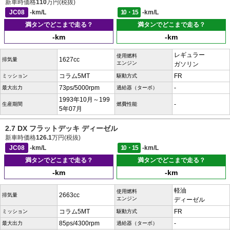
新車時価格
110
万円(税抜)
JC08
-km/L
10・15
-km/L
満タンでどこまで走る？
満タンでどこまで走る？
-km
-km
レギュラー
使用燃料
1627cc
排気量
エンジン
ガソリン
コラム5MT
FR
ミッション
駆動方式
73ps/5000rpm
-
最大出力
過給器（ターボ）
1993年10月～199
-
生産期間
燃費性能
5年07月
2.7 DX フラットデッキ ディーゼル
新車時価格
126.1
万円(税抜)
JC08
-km/L
10・15
-km/L
満タンでどこまで走る？
満タンでどこまで走る？
-km
-km
軽油
使用燃料
2663cc
排気量
エンジン
ディーゼル
コラム5MT
FR
ミッション
駆動方式
85ps/4300rpm
-
最大出力
過給器（ターボ）