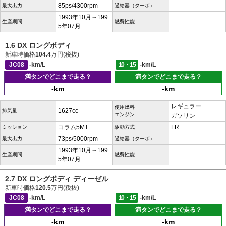
85ps/4300rpm
-
最大出力
過給器（ターボ）
1993年10月～199
-
生産期間
燃費性能
5年07月
1.6 DX ロングボディ
新車時価格
104.4
万円(税抜)
JC08
-km/L
10・15
-km/L
満タンでどこまで走る？
満タンでどこまで走る？
-km
-km
レギュラー
使用燃料
1627cc
排気量
エンジン
ガソリン
コラム5MT
FR
ミッション
駆動方式
73ps/5000rpm
-
最大出力
過給器（ターボ）
1993年10月～199
-
生産期間
燃費性能
5年07月
2.7 DX ロングボディ ディーゼル
新車時価格
120.5
万円(税抜)
JC08
-km/L
10・15
-km/L
満タンでどこまで走る？
満タンでどこまで走る？
-km
-km