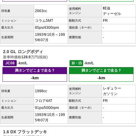
軽油
使用燃料
2663cc
排気量
エンジン
ディーゼル
コラム5MT
FR
ミッション
駆動方式
85ps/4300rpm
-
最大出力
過給器（ターボ）
1993年10月～199
-
生産期間
燃費性能
5年07月
2.0 GL ロングボディ
新車時価格
128.9
万円(税抜)
JC08
-km/L
10・15
-km/L
満タンでどこまで走る？
満タンでどこまで走る？
-km
-km
レギュラー
使用燃料
1998cc
排気量
エンジン
ガソリン
フロア4AT
FR
ミッション
駆動方式
91ps/5000rpm
-
最大出力
過給器（ターボ）
1993年10月～199
-
生産期間
燃費性能
5年07月
1.6 DX フラットデッキ