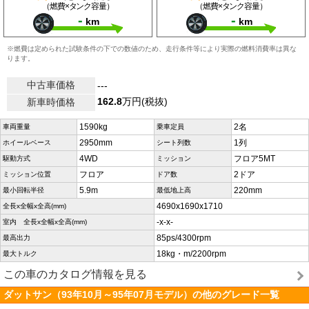
（燃費×タンク容量）
（燃費×タンク容量）
-
-
km
km
※燃費は定められた試験条件の下での数値のため、走行条件等により実際の燃料消費率は異な
ります。
中古車価格
---
162.8
万円(税抜)
新車時価格
1590kg
2名
車両重量
乗車定員
2950mm
1列
ホイールベース
シート列数
4WD
フロア5MT
駆動方式
ミッション
フロア
2ドア
ミッション位置
ドア数
5.9m
220mm
最小回転半径
最低地上高
4690x1690x1710
全長x全幅x全高(mm)
-x-x-
室内 全長x全幅x全高(mm)
85ps/4300rpm
最高出力
18kg・m/2200rpm
最大トルク
この車のカタログ情報を見る
ダットサン（93年10月～95年07月モデル）の他のグレード一覧