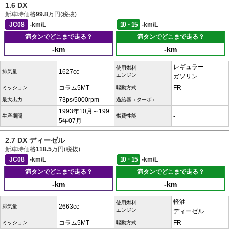
1.6 DX
新車時価格
99.8
万円(税抜)
JC08
-km/L
10・15
-km/L
満タンでどこまで走る？
満タンでどこまで走る？
-km
-km
レギュラー
使用燃料
1627cc
排気量
エンジン
ガソリン
コラム5MT
FR
ミッション
駆動方式
73ps/5000rpm
-
最大出力
過給器（ターボ）
1993年10月～199
-
生産期間
燃費性能
5年07月
2.7 DX ディーゼル
新車時価格
118.5
万円(税抜)
JC08
-km/L
10・15
-km/L
満タンでどこまで走る？
満タンでどこまで走る？
-km
-km
軽油
使用燃料
2663cc
排気量
エンジン
ディーゼル
コラム5MT
FR
ミッション
駆動方式