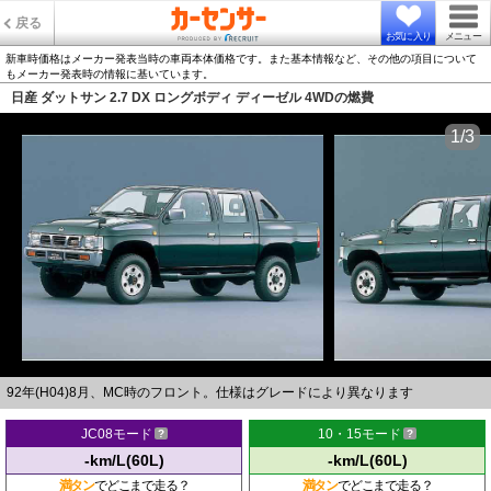
戻る
お気に入り
メニュー
新車時価格はメーカー発表当時の車両本体価格です。また基本情報など、その他の項目について
もメーカー発表時の情報に基いています。
日産 ダットサン 2.7 DX ロングボディ ディーゼル 4WDの燃費
1/3
92年(H04)8月、MC時のフロント。仕様はグレードにより異なります
JC08モード
10・15モード
-km/L(60L)
-km/L(60L)
満タン
でどこまで走る？
満タン
でどこまで走る？