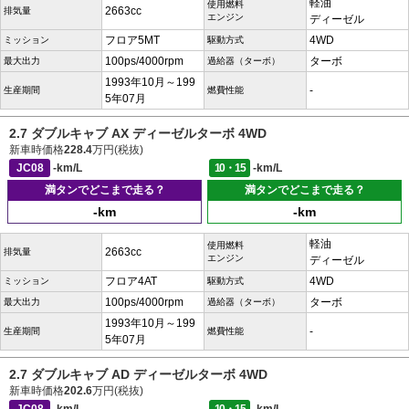
軽油
使用燃料
2663cc
排気量
エンジン
ディーゼル
フロア5MT
4WD
ミッション
駆動方式
100ps/4000rpm
ターボ
最大出力
過給器（ターボ）
1993年10月～199
-
生産期間
燃費性能
5年07月
2.7 ダブルキャブ AX ディーゼルターボ 4WD
新車時価格
228.4
万円(税抜)
JC08
-km/L
10・15
-km/L
満タンでどこまで走る？
満タンでどこまで走る？
-km
-km
軽油
使用燃料
2663cc
排気量
エンジン
ディーゼル
フロア4AT
4WD
ミッション
駆動方式
100ps/4000rpm
ターボ
最大出力
過給器（ターボ）
1993年10月～199
-
生産期間
燃費性能
5年07月
2.7 ダブルキャブ AD ディーゼルターボ 4WD
新車時価格
202.6
万円(税抜)