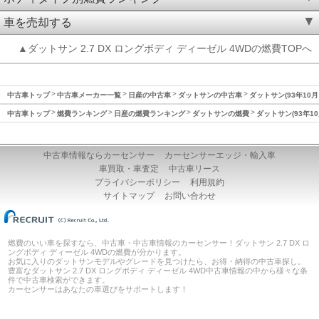
車を売却する
▲ダットサン 2.7 DX ロングボディ ディーゼル 4WDの燃費TOPへ
中古車トップ
中古車メーカー一覧
日産の中古車
ダットサンの中古車
ダットサン(93年10月
中古車トップ
燃費ランキング
日産の燃費ランキング
ダットサンの燃費
ダットサン(93年10
中古車情報ならカーセンサー
カーセンサーエッジ・輸入車
車買取・車査定
中古車リース
プライバシーポリシー
利用規約
サイトマップ
お問い合わせ
燃費のいい車を探すなら、中古車・中古車情報のカーセンサー！ダットサン 2.7 DX ロ
ングボディ ディーゼル 4WDの燃費が分かります。
お気に入りのダットサンモデルやグレードを見つけたら、お得・納得の中古車探し。
豊富なダットサン 2.7 DX ロングボディ ディーゼル 4WD中古車情報の中から様々な条
件で中古車検索ができます。
カーセンサーはあなたの車選びをサポートします！