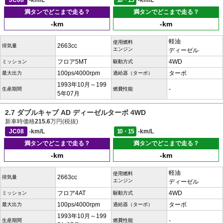
JC08
-km/L
10・15
-km/L
満タンでどこまで走る？
満タンでどこまで走る？
-km
-km
軽油
使用燃料
2663cc
排気量
エンジン
ディーゼル
フロア5MT
4WD
ミッション
駆動方式
100ps/4000rpm
ターボ
最大出力
過給器（ターボ）
1993年10月～199
-
生産期間
燃費性能
5年07月
2.7 ダブルキャブ AD ディーゼルターボ 4WD
新車時価格
215.6
万円(税抜)
JC08
-km/L
10・15
-km/L
満タンでどこまで走る？
満タンでどこまで走る？
-km
-km
軽油
使用燃料
2663cc
排気量
エンジン
ディーゼル
フロア4AT
4WD
ミッション
駆動方式
100ps/4000rpm
ターボ
最大出力
過給器（ターボ）
1993年10月～199
-
生産期間
燃費性能