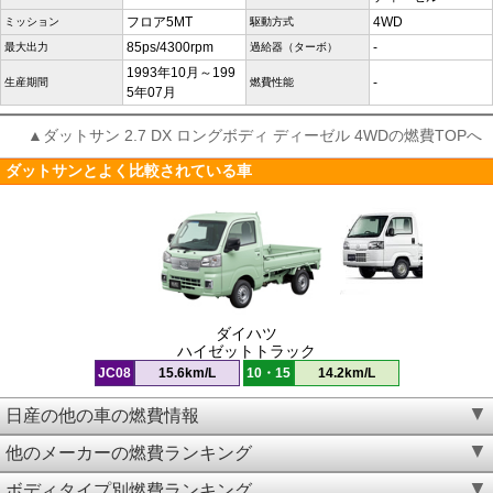
フロア5MT
4WD
ミッション
駆動方式
85ps/4300rpm
-
最大出力
過給器（ターボ）
1993年10月～199
-
生産期間
燃費性能
5年07月
▲ダットサン 2.7 DX ロングボディ ディーゼル 4WDの燃費TOPへ
ダットサンとよく比較されている車
ダイハツ
ハイゼットトラック
JC08
15.6km/L
10・15
14.2km/L
日産の他の車の燃費情報
他のメーカーの燃費ランキング
ボディタイプ別燃費ランキング