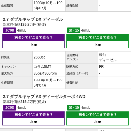
1993年10月～199
-
生産期間
燃費性能
5年07月
2.7 ダブルキャブ DX ディーゼル
新車時価格
135.8
万円(税抜)
JC08
-km/L
10・15
-km/L
満タンでどこまで走る？
満タンでどこまで走る？
-km
-km
軽油
使用燃料
2663cc
排気量
エンジン
ディーゼル
コラム5MT
FR
ミッション
駆動方式
85ps/4300rpm
-
最大出力
過給器（ターボ）
1993年10月～199
-
生産期間
燃費性能
5年07月
2.7 ダブルキャブ AX ディーゼルターボ 4WD
新車時価格
215.4
万円(税抜)
JC08
-km/L
10・15
-km/L
満タンでどこまで走る？
満タンでどこまで走る？
-km
-km