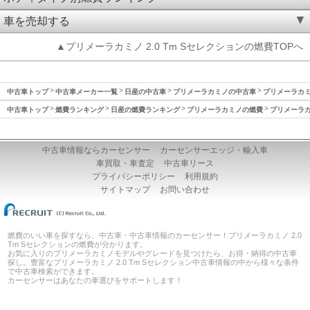
車を売却する
▲プリメーラカミノ 2.0 Tm Sセレクションの燃費TOPへ
中古車トップ
中古車メーカー一覧
日産の中古車
プリメーラカミノの中古車
プリメーラカミノ
中古車トップ
燃費ランキング
日産の燃費ランキング
プリメーラカミノの燃費
プリメーラカミ
中古車情報ならカーセンサー
カーセンサーエッジ・輸入車
車買取・車査定
中古車リース
プライバシーポリシー
利用規約
サイトマップ
お問い合わせ
燃費のいい車を探すなら、中古車・中古車情報のカーセンサー！プリメーラカミノ 2.0
Tm Sセレクションの燃費が分かります。
お気に入りのプリメーラカミノモデルやグレードを見つけたら、お得・納得の中古車
探し。豊富なプリメーラカミノ 2.0 Tm Sセレクション中古車情報の中から様々な条件
で中古車検索ができます。
カーセンサーはあなたの車選びをサポートします！