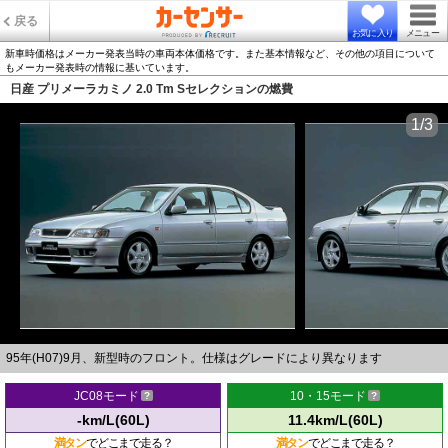
戻る
お気に入り
メニュー
新車時価格はメーカー発表当時の車両本体価格です。また基本情報など、その他の項目について
もメーカー発表時の情報に基いています。
日産 プリメーラカミノ 2.0 Tm Sセレクションの燃費
1/3
95年(H07)9月、新型時のフロント。仕様はグレードにより異なります
JC08モード
10・15モード
-km/L(60L)
11.4km/L(60L)
満タン
でどこまで走る？
満タン
でどこまで走る？