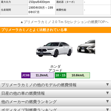
150ps/6400rpm
-
最大出力
過給器（ターボ）
1995年09月～199
-
生産期間
燃費性能
6年07月
▲プリメーラカミノ 2.0 Tm Sセレクションの燃費TOPへ
プリメーラカミノとよく比較されている車
ホンダ
アコード
JC08
11.2km/L
10・15
10.6km/L
プリメーラカミノの他のモデルの燃費情報
日産の他の車の燃費情報
他のメーカーの燃費ランキング
ボディタイプ別燃費ランキング