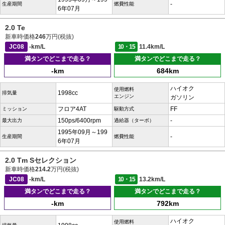
-
生産期間
燃費性能
6年07月
2.0 Te
新車時価格
246
万円(税抜)
JC08
-km/L
10・15
11.4km/L
満タンでどこまで走る？
満タンでどこまで走る？
-km
684km
ハイオク
使用燃料
1998cc
排気量
エンジン
ガソリン
フロア4AT
FF
ミッション
駆動方式
150ps/6400rpm
-
最大出力
過給器（ターボ）
1995年09月～199
-
生産期間
燃費性能
6年07月
2.0 Tm Sセレクション
新車時価格
214.2
万円(税抜)
JC08
-km/L
10・15
13.2km/L
満タンでどこまで走る？
満タンでどこまで走る？
-km
792km
ハイオク
使用燃料