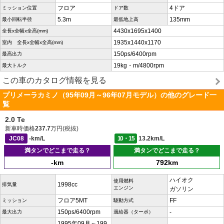
フロア
4ドア
ミッション位置
ドア数
5.3m
135mm
最小回転半径
最低地上高
4430x1695x1400
全長x全幅x全高(mm)
1935x1440x1170
室内 全長x全幅x全高(mm)
150ps/6400rpm
最高出力
19kg・m/4800rpm
最大トルク
この車のカタログ情報を見る
プリメーラカミノ（95年09月～96年07月モデル）の他のグレード一
覧
2.0 Te
新車時価格
237.7
万円(税抜)
JC08
-km/L
10・15
13.2km/L
満タンでどこまで走る？
満タンでどこまで走る？
-km
792km
ハイオク
使用燃料
1998cc
排気量
エンジン
ガソリン
フロア5MT
FF
ミッション
駆動方式
150ps/6400rpm
-
最大出力
過給器（ターボ）
1995年09月～199