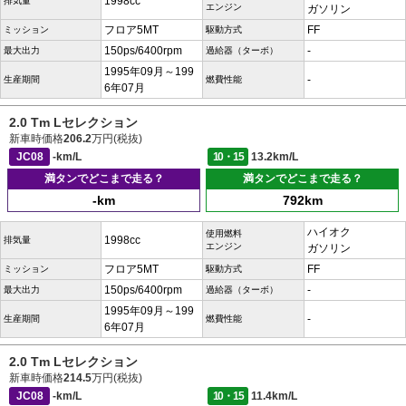
1998cc
排気量
エンジン
ガソリン
フロア5MT
FF
ミッション
駆動方式
150ps/6400rpm
-
最大出力
過給器（ターボ）
1995年09月～199
-
生産期間
燃費性能
6年07月
2.0 Tm Lセレクション
新車時価格
206.2
万円(税抜)
JC08
-km/L
10・15
13.2km/L
満タンでどこまで走る？
満タンでどこまで走る？
-km
792km
ハイオク
使用燃料
1998cc
排気量
エンジン
ガソリン
フロア5MT
FF
ミッション
駆動方式
150ps/6400rpm
-
最大出力
過給器（ターボ）
1995年09月～199
-
生産期間
燃費性能
6年07月
2.0 Tm Lセレクション
新車時価格
214.5
万円(税抜)
JC08
-km/L
10・15
11.4km/L