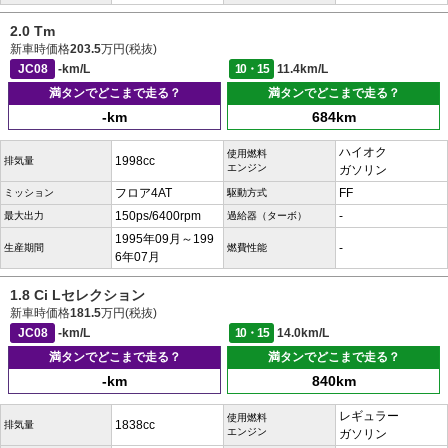
2.0 Tm
新車時価格
203.5
万円(税抜)
JC08
-km/L
10・15
11.4km/L
満タンでどこまで走る？
満タンでどこまで走る？
-km
684km
ハイオク
使用燃料
1998cc
排気量
エンジン
ガソリン
フロア4AT
FF
ミッション
駆動方式
150ps/6400rpm
-
最大出力
過給器（ターボ）
1995年09月～199
-
生産期間
燃費性能
6年07月
1.8 Ci Lセレクション
新車時価格
181.5
万円(税抜)
JC08
-km/L
10・15
14.0km/L
満タンでどこまで走る？
満タンでどこまで走る？
-km
840km
レギュラー
使用燃料
1838cc
排気量
エンジン
ガソリン