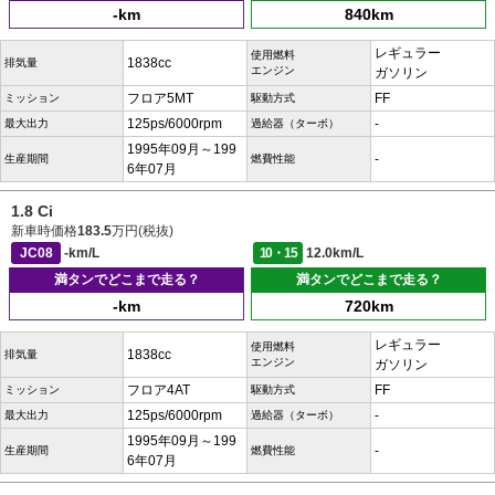
-km
840km
レギュラー
使用燃料
1838cc
排気量
エンジン
ガソリン
フロア5MT
FF
ミッション
駆動方式
125ps/6000rpm
-
最大出力
過給器（ターボ）
1995年09月～199
-
生産期間
燃費性能
6年07月
1.8 Ci
新車時価格
183.5
万円(税抜)
JC08
-km/L
10・15
12.0km/L
満タンでどこまで走る？
満タンでどこまで走る？
-km
720km
レギュラー
使用燃料
1838cc
排気量
エンジン
ガソリン
フロア4AT
FF
ミッション
駆動方式
125ps/6000rpm
-
最大出力
過給器（ターボ）
1995年09月～199
-
生産期間
燃費性能
6年07月