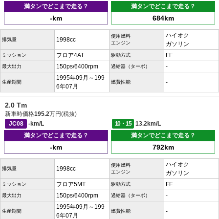
満タンでどこまで走る？
満タンでどこまで走る？
-km
684km
ハイオク
使用燃料
1998cc
排気量
エンジン
ガソリン
フロア4AT
FF
ミッション
駆動方式
150ps/6400rpm
-
最大出力
過給器（ターボ）
1995年09月～199
-
生産期間
燃費性能
6年07月
2.0 Tm
新車時価格
195.2
万円(税抜)
JC08
-km/L
10・15
13.2km/L
満タンでどこまで走る？
満タンでどこまで走る？
-km
792km
ハイオク
使用燃料
1998cc
排気量
エンジン
ガソリン
フロア5MT
FF
ミッション
駆動方式
150ps/6400rpm
-
最大出力
過給器（ターボ）
1995年09月～199
-
生産期間
燃費性能
6年07月