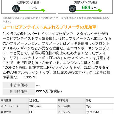
（燃費×タンク容量）
（燃費×タンク容量）
-
684
km
km
※燃費は定められた試験条件の下での数値のため、走行条件等により実際の燃料消費率は異な
ります。
ヨーロピアンテイストあふれるプリメーラの兄弟車
2Lクラスの5ナンバーミドルサイズセダンで、スタイルや走りがヨ
ーロピアンテイストで人気を博した2代目プリメーラの兄弟車となる
のがプリメーラカミノ。プリメーラとはメッキを使用したフロント
グリルのデザインなどが異なる程度だ。基本コンポーネンツはプリ
メーラと同じで、後席の居住性の向上のため大きくなったボディ
を、リアにマルチリンク式（FFのみ）のサスペンションを採用する
ことで、走行性能を向上させている。エンジンは1.8Lと2L直
4DOHCを搭載。駆動方式はFFがメインとなるが、2Lにはフルタイ
ム4WDモデルもラインナップ。運転席のSRSエアバッグは全車に標
準装備だ。（1995.9）
中古車価格
---
222.5
万円(税抜)
新車時価格
1180kg
5名
車両重量
乗車定員
2600mm
2列
ホイールベース
シート列数
FF
フロア4AT
駆動方式
ミッション