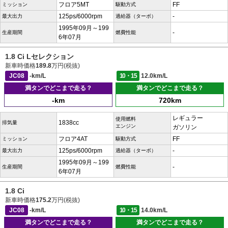
フロア5MT
FF
ミッション
駆動方式
125ps/6000rpm
-
最大出力
過給器（ターボ）
1995年09月～199
-
生産期間
燃費性能
6年07月
1.8 Ci Lセレクション
新車時価格
189.8
万円(税抜)
JC08
-km/L
10・15
12.0km/L
満タンでどこまで走る？
満タンでどこまで走る？
-km
720km
レギュラー
使用燃料
1838cc
排気量
エンジン
ガソリン
フロア4AT
FF
ミッション
駆動方式
125ps/6000rpm
-
最大出力
過給器（ターボ）
1995年09月～199
-
生産期間
燃費性能
6年07月
1.8 Ci
新車時価格
175.2
万円(税抜)
JC08
-km/L
10・15
14.0km/L
満タンでどこまで走る？
満タンでどこまで走る？