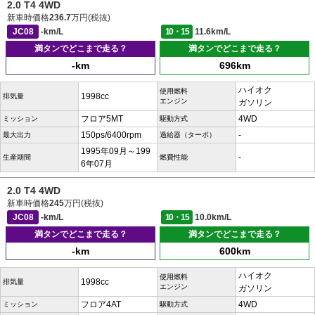
2.0 T4 4WD
新車時価格
236.7
万円(税抜)
JC08
-km/L
10・15
11.6km/L
満タンでどこまで走る？
満タンでどこまで走る？
-km
696km
ハイオク
使用燃料
1998cc
排気量
エンジン
ガソリン
フロア5MT
4WD
ミッション
駆動方式
150ps/6400rpm
-
最大出力
過給器（ターボ）
1995年09月～199
-
生産期間
燃費性能
6年07月
2.0 T4 4WD
新車時価格
245
万円(税抜)
JC08
-km/L
10・15
10.0km/L
満タンでどこまで走る？
満タンでどこまで走る？
-km
600km
ハイオク
使用燃料
1998cc
排気量
エンジン
ガソリン
フロア4AT
4WD
ミッション
駆動方式