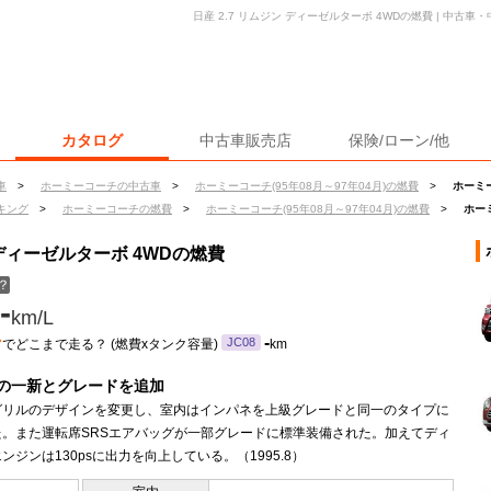
日産 2.7 リムジン ディーゼルターボ 4WDの燃費 | 中古
カタログ
中古車販売店
保険/ローン/他
車
>
ホーミーコーチの中古車
>
ホーミーコーチ(95年08月～97年04月)の燃費
>
ホーミー
キング
>
ホーミーコーチの燃費
>
ホーミーコーチ(95年08月～97年04月)の燃費
>
ホー
 ディーゼルターボ 4WDの燃費
？
-
km/L
ン
-
JC08
でどこまで走る？ (燃費xタンク容量)
km
の一新とグレードを追加
グリルのデザインを変更し、室内はインパネを上級グレードと同一のタイプに
た。また運転席SRSエアバッグが一部グレードに標準装備された。加えてディ
ンジンは130psに出力を向上している。（1995.8）