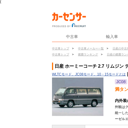
{
中古車
輸入車
中古車トップ
>
中古車メーカー一覧
>
日産の中古
中古車トップ
>
燃費ランキング
>
日産の燃費ラン
日産 ホーミーコーチ 2.7 リムジン
WLTCモード、JC08モード、10・15モードとは
JC08
満タ
内外装
外観は
統一し
ーゼルエ