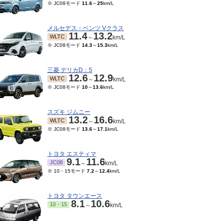
※ JC08モード
11.6
～
25
km/L
メルセデス・ベンツ Vクラス
11.4
13.2
WLTC
～
km/L
※ JC08モード
14.3
～
15.3
km/L
三菱 デリカD：5
12.6
12.9
WLTC
～
km/L
※ JC08モード
10
～
13.6
km/L
スズキ ジムニー
13.2
16.6
WLTC
～
km/L
※ JC08モード
13.6
～
17.1
km/L
トヨタ エスティマ
9.1
11.6
JC08
～
km/L
※ 10・15モード
7.2
～
12.4
km/L
トヨタ タウンエース
8.1
10.6
10・15
～
km/L