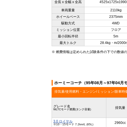
全長 x 全幅 x 全高
4525x1725x199
車両重量
2110kg
ホイールベース
2375mm
駆動方式
4WD
ミッション位置
フロア
最小回転半径
5m
最大トルク
28.4kg・m/2000
※ 燃費情報は定められた試験条件の下での数値
ホーミーコーチ（95年08月～97年04
排気量/使用燃料・エンジン/ミッション/新車時
グレード名
排気量
WLTCモード燃費(タンク容量)
3.0 ロイヤル
2960cc
※10・15モード 7.2km/L (65L)