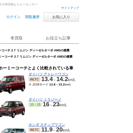
車・中古車情報ならカーセンサー
サイトマップ
ログイン
閲覧履歴
お気に入り
車買取
お役立ち記事
コーチ 2.7 リムジン ディーゼルターボ 4WDの燃費
ミーコーチ 2.7 リムジン ディーゼルターボ 4WDの燃費
ホーミーコーチとよく比較されている車
ダイハツ アトレーワゴン
13.4
14.2
WLTC
～
km/L
※ JC08モード
13.8
～
15.2
km/L
ダイハツ ミラジーノ
16
23
10・15
～
km/L
ホンダ ステップワゴン
11.9
20
WLTC
～
km/L