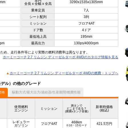
室内
0mm
3290x1535x1305mm
全長 x 全幅 x 全高
乗車定員
7人
シート配列
3列
ミッション
フロア4AT
ドア数
4ドア
最低地上高
195mm
rpm
最高出力
130ps/4000rpm
のため、走行条件等により実際の燃料消費率は異なります。
ホーミーコーチ 2.7 リムジン ディーゼルターボ 4WDのカタログ情報を見る
ホーミーコーチ 2.7 リムジン ディーゼルターボ 4WDの燃費・トップヘ
月モデル）の他のグレード
価格
駆動方式/最大出力/過給器/生産期間/燃費性能
満タンで
使用燃料
新車時価格
ミッション
どこまで走る？
エンジン
(税込)
(燃費xタンク容量)
レギュラー
468km
フロア4AT
421.5
万円
ガソリン
※10・15モード