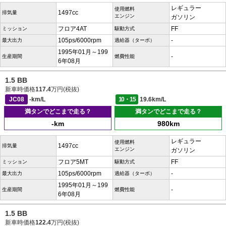
レギュラー
使用燃料
1497cc
排気量
エンジン
ガソリン
フロア4AT
FF
ミッション
駆動方式
105ps/6000rpm
-
最大出力
過給器（ターボ）
1995年01月～199
-
生産期間
燃費性能
6年08月
1.5 BB
新車時価格
117.4
万円(税抜)
JC08
-km/L
10・15
19.6km/L
満タンでどこまで走る？
満タンでどこまで走る？
-km
980km
レギュラー
使用燃料
1497cc
排気量
エンジン
ガソリン
フロア5MT
FF
ミッション
駆動方式
105ps/6000rpm
-
最大出力
過給器（ターボ）
1995年01月～199
-
生産期間
燃費性能
6年08月
1.5 BB
新車時価格
122.4
万円(税抜)