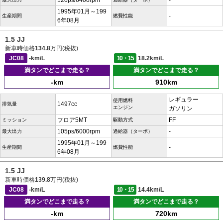
120ps/6400rpm
-
1995年01月～199
-
生産期間
燃費性能
6年08月
1.5 JJ
新車時価格
134.8
万円(税抜)
JC08
-km/L
10・15
18.2km/L
満タンでどこまで走る？
満タンでどこまで走る？
-km
910km
レギュラー
使用燃料
1497cc
排気量
エンジン
ガソリン
フロア5MT
FF
ミッション
駆動方式
105ps/6000rpm
-
最大出力
過給器（ターボ）
1995年01月～199
-
生産期間
燃費性能
6年08月
1.5 JJ
新車時価格
139.8
万円(税抜)
JC08
-km/L
10・15
14.4km/L
満タンでどこまで走る？
満タンでどこまで走る？
-km
720km