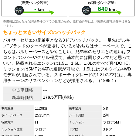
（燃費×タンク容量）
（燃費×タンク容量）
-
640
km
km
※燃費は定められた試験条件の下での数値のため、走行条件等により実際の燃料消費率は異な
ります。
ちょっと大きいサイズのハッチバック
パルサーセリエの兄弟車となる3ドアハッチバック。一足先に“ルキ
ノ”ブランドのクーペが登場しているがあちらはサニーベースで、こ
ちらはパルサーベースとややこしい。兄弟車のセリエとの違いはフ
ロントバンパーやグリル程度で、基本的には同じクルマだと思って
いい。搭載されるエンジンは1.5L、1.6L、1.8Lのすべて直4DOHC。
ミッションは5MTと4ATの選択が可能で、1.5Lにはフルタイム4WD
モデルが用意されている。スポーティグレードの1.8LのZZには、専
用チューンのサスペンションなどが採用される。（1995.1）
中古車価格
---
176.5
万円(税抜)
新車時価格
1120kg
5名
車両重量
乗車定員
2535mm
2列
ホイールベース
シート列数
FF
フロア5MT
駆動方式
ミッション
フロア
3ドア
ミッション位置
ドア数