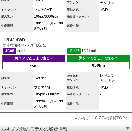
1497cc
排気量
エンジン
ガソリン
フロア5MT
4WD
ミッション
駆動方式
105ps/6000rpm
-
最大出力
過給器（ターボ）
1995年01月～199
-
生産期間
燃費性能
6年08月
1.5 JJ 4WD
新車時価格
167.2
万円(税抜)
JC08
-km/L
10・15
13.0km/L
満タンでどこまで走る？
満タンでどこまで走る？
-km
650km
レギュラー
使用燃料
1497cc
排気量
エンジン
ガソリン
フロア4AT
4WD
ミッション
駆動方式
105ps/6000rpm
-
最大出力
過給器（ターボ）
1995年01月～199
-
生産期間
燃費性能
6年08月
▲ルキノ 1.8 ZZの燃費TOPへ
ルキノの他のモデルの燃費情報