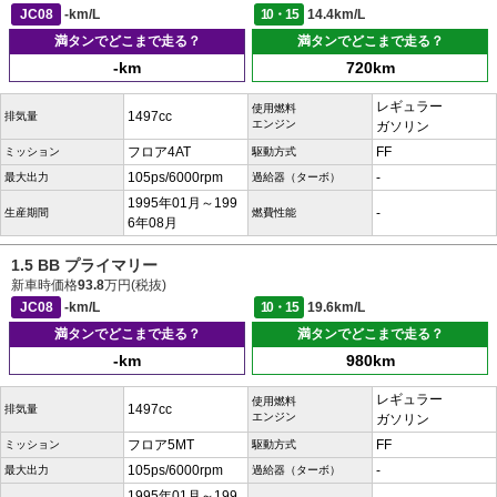
JC08
-km/L
10・15
14.4km/L
満タンでどこまで走る？
満タンでどこまで走る？
-km
720km
レギュラー
使用燃料
1497cc
排気量
エンジン
ガソリン
フロア4AT
FF
ミッション
駆動方式
105ps/6000rpm
-
最大出力
過給器（ターボ）
1995年01月～199
-
生産期間
燃費性能
6年08月
1.5 BB プライマリー
新車時価格
93.8
万円(税抜)
JC08
-km/L
10・15
19.6km/L
満タンでどこまで走る？
満タンでどこまで走る？
-km
980km
レギュラー
使用燃料
1497cc
排気量
エンジン
ガソリン
フロア5MT
FF
ミッション
駆動方式
105ps/6000rpm
-
最大出力
過給器（ターボ）
1995年01月～199