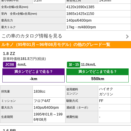
5.2m
145mm
最小回転半径
最低地上高
4120x1690x1385
全長x全幅x全高(mm)
1865x1425x1150
室内 全長x全幅x全高(mm)
140ps/6400rpm
最高出力
17kg・m/4800rpm
最大トルク
この車のカタログ情報を見る
ルキノ（95年01月～96年08月モデル）の他のグレード一覧
1.8 ZZ
新車時価格
181.5
万円(税抜)
JC08
-km/L
10・15
11.0km/L
満タンでどこまで走る？
満タンでどこまで走る？
-km
550km
ハイオク
使用燃料
1838cc
排気量
エンジン
ガソリン
フロア4AT
FF
ミッション
駆動方式
140ps/6400rpm
-
最大出力
過給器（ターボ）
1995年01月～199
-
生産期間
燃費性能
6年08月
1.6 RR