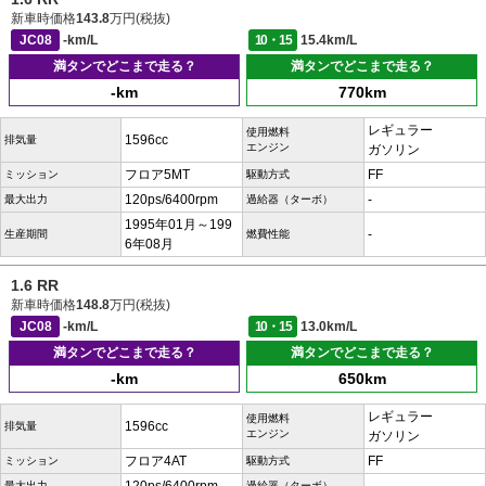
新車時価格
143.8
万円(税抜)
JC08
-km/L
10・15
15.4km/L
満タンでどこまで走る？
満タンでどこまで走る？
-km
770km
レギュラー
使用燃料
1596cc
排気量
エンジン
ガソリン
フロア5MT
FF
ミッション
駆動方式
120ps/6400rpm
-
最大出力
過給器（ターボ）
1995年01月～199
-
生産期間
燃費性能
6年08月
1.6 RR
新車時価格
148.8
万円(税抜)
JC08
-km/L
10・15
13.0km/L
満タンでどこまで走る？
満タンでどこまで走る？
-km
650km
レギュラー
使用燃料
1596cc
排気量
エンジン
ガソリン
フロア4AT
FF
ミッション
駆動方式
最大出力
過給器（ターボ）