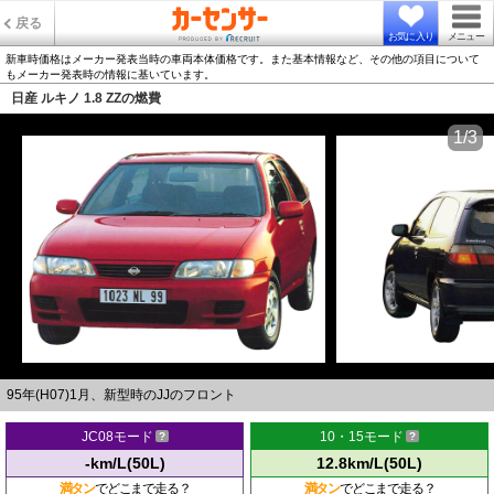
戻る
お気に入り
メニュー
新車時価格はメーカー発表当時の車両本体価格です。また基本情報など、その他の項目について
もメーカー発表時の情報に基いています。
日産 ルキノ 1.8 ZZの燃費
1/3
95年(H07)1月、新型時のJJのフロント
JC08モード
10・15モード
-km/L(50L)
12.8km/L(50L)
満タン
でどこまで走る？
満タン
でどこまで走る？