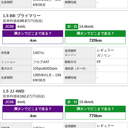
-
生産期間
燃費性能
6年08月
1.5 BB プライマリー
新車時価格
98.8
万円(税抜)
JC08
-km/L
10・15
14.4km/L
満タンでどこまで走る？
満タンでどこまで走る？
-km
720km
レギュラー
使用燃料
1497cc
排気量
エンジン
ガソリン
フロア4AT
FF
ミッション
駆動方式
105ps/6000rpm
-
最大出力
過給器（ターボ）
1995年01月～199
-
生産期間
燃費性能
6年08月
1.5 JJ 4WD
新車時価格
162.2
万円(税抜)
JC08
-km/L
10・15
15.4km/L
満タンでどこまで走る？
満タンでどこまで走る？
-km
770km
レギュラー
使用燃料