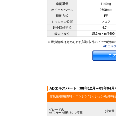
車両重量
1140kg
ホイールベース
2600mm
駆動方式
FF
ミッション位置
フロア
最小回転半径
4.7m
最大トルク
15.1kg・m/4400
※ 燃費情報は定められた試験条件の下での数値
ADエキス
こ
ADエキスパート（08年12月～09年0
排気量/使用燃料・エンジン/ミッション/新車時
グレード名
排気量
WLTCモード燃費(タンク容量)