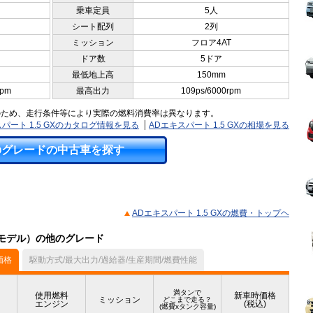
乗車定員
5人
シート配列
2列
ミッション
フロア4AT
ドア数
5ドア
最低地上高
150mm
rpm
最高出力
109ps/6000rpm
のため、走行条件等により実際の燃料消費率は異なります。
パート 1.5 GXのカタログ情報を見る
ADエキスパート 1.5 GXの相場を見る
のグレードの中古車を探す
ADエキスパート 1.5 GXの燃費・トップヘ
4月モデル）の他のグレード
価格
駆動方式/最大出力/過給器/生産期間/燃費性能
満タンで
使用燃料
新車時価格
ミッション
どこまで走る？
エンジン
(税込)
(燃費xタンク容量)