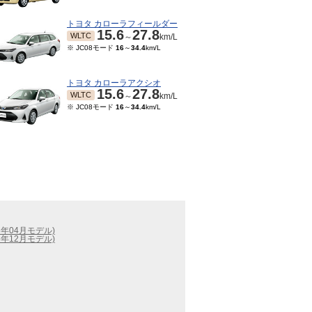
トヨタ カローラフィールダー
15.6
27.8
WLTC
～
km/L
※ JC08モード
16
～
34.4
km/L
トヨタ カローラアクシオ
15.6
27.8
WLTC
～
km/L
※ JC08モード
16
～
34.4
km/L
3年04月モデル)
6年12月モデル)