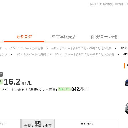
日産 1.5 GXの燃費 | 中
カタログ
中古車販売店
保険/ローン/他
車
>
ADエキスパートの中古車
>
ADエキスパート(08年12月～09年04月)の燃費
>
ADエ
キング
>
ADエキスパートの燃費
>
ADエキスパート(08年12月～09年04月)の燃費
>
AD
？
16.2
5
km/L
ン
842.4
10・15
でどこまで走る？ (燃費xタンク容量)
km
室内
0mm
-x-x-mm
全長 x 全幅 x 全高