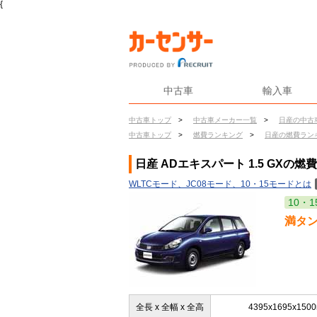
{
中古車
輸入車
中古車トップ
>
中古車メーカー一覧
>
日産の中古
中古車トップ
>
燃費ランキング
>
日産の燃費ラン
日産 ADエキスパート 1.5 GXの燃費
WLTCモード、JC08モード、10・15モードとは
10・1
満タ
全長 x 全幅 x 全高
4395x1695x150