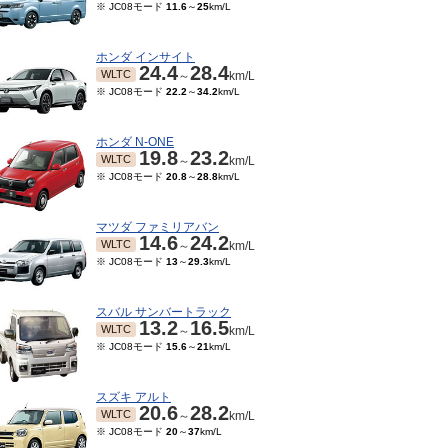
※ JC08モード
11.6
～
25
km/L
ホンダ インサイト
24.4
28.4
WLTC
～
km/L
※ JC08モード
22.2
～
34.2
km/L
ホンダ N-ONE
19.8
23.2
WLTC
～
km/L
※ JC08モード
20.8
～
28.8
km/L
マツダ ファミリアバン
14.6
24.2
WLTC
～
km/L
※ JC08モード
13
～
29.3
km/L
スバル サンバートラック
13.2
16.5
WLTC
～
km/L
※ JC08モード
15.6
～
21
km/L
スズキ アルト
20.6
28.2
WLTC
～
km/L
※ JC08モード
20
～
37
km/L