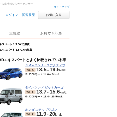
古車・中古車情報ならカーセンサー
サイトマップ
ログイン
閲覧履歴
お気に入り
車買取
お役立ち記事
キスパート 1.5 GXの燃費
エキスパート 1.5 GXの燃費
ADエキスパートとよく比較されている車
ＢＭＷ 2シリーズアクティブツアラー
13.5
19.5
WLTC
～
km/L
※ JC08モード
14.6
～
24
km/L
ダイハツ ハイゼットカーゴ
13.7
15.6
WLTC
～
km/L
※ JC08モード
13.4
～
20.5
km/L
ホンダ ステップワゴン
11.9
20
WLTC
～
km/L