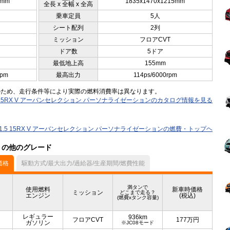
0mm
1835x1470x1215mm
全長 x 全幅 x 全高
乗車定員
5人
シート配列
2列
ミッション
フロアCVT
ドア数
5ドア
最低地上高
155mm
rpm
最高出力
114ps/6000rpm
のため、走行条件等により実際の燃料消費率は異なります。
5 15RX V アーバンセレクション パーソナライゼーションのカタログ情報を見る
1.5 15RX V アーバンセレクション パーソナライゼーションの燃費・トップヘ
ル）の他のグレード
価格
駆動方式/最大出力/過給器/生産期間/燃費性能
満タンで
使用燃料
新車時価格
ミッション
どこまで走る？
エンジン
(税込)
(燃費xタンク容量)
レギュラー
936km
フロアCVT
177
万円
ガソリン
※JC08モード