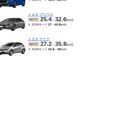
トヨタ プリウス
25.4
32.6
WLTC
～
km/L
※ JC08モード
27
～
40.8
km/L
トヨタ アクア
27.2
35.8
WLTC
～
km/L
※ JC08モード
33.8
～
38
km/L