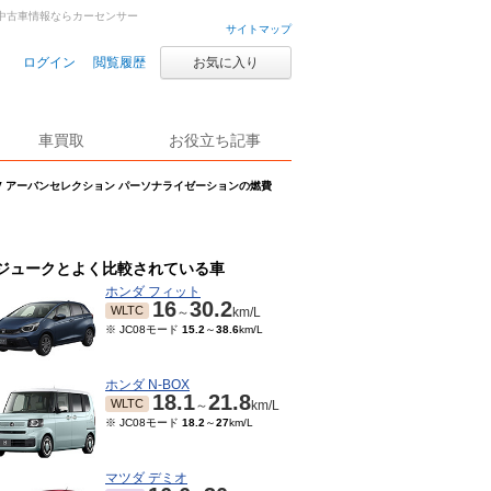
車・中古車情報ならカーセンサー
サイトマップ
ログイン
閲覧履歴
お気に入り
車買取
お役立ち記事
RX V アーバンセレクション パーソナライゼーションの燃費
ジュークとよく比較されている車
ホンダ フィット
16
30.2
WLTC
～
km/L
※ JC08モード
15.2
～
38.6
km/L
ホンダ N-BOX
18.1
21.8
WLTC
～
km/L
※ JC08モード
18.2
～
27
km/L
マツダ デミオ