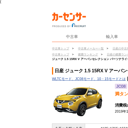
{
中古車
輸入車
中古車トップ
>
中古車メーカー一覧
>
日産の中古
中古車トップ
>
燃費ランキング
>
日産の燃費ラン
ジューク 1.5 15RX V アーバンセレクション パーソナ
日産 ジューク 1.5 15RX V 
WLTCモード、JC08モード、10・15モードとは
JC08
満タ
消費税
2019