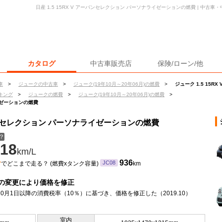
日産 1.5 15RX V アーバンセレクション パーソナライゼーションの燃費 | 中古
カタログ
中古車販売店
保険/ローン/他
車
>
ジュークの中古車
>
ジューク(19年10月～20年06月)の燃費
>
ジューク 1.5 15
キング
>
ジュークの燃費
>
ジューク(19年10月～20年06月)の燃費
>
ライゼーションの燃費
アーバンセレクション パーソナライゼーションの燃費
？
18
km/L
ン
936
JC08
でどこまで走る？ (燃費xタンク容量)
km
の変更により価格を修正
年10月1日以降の消費税率（10％）に基づき、価格を修正した（2019.10）
室内