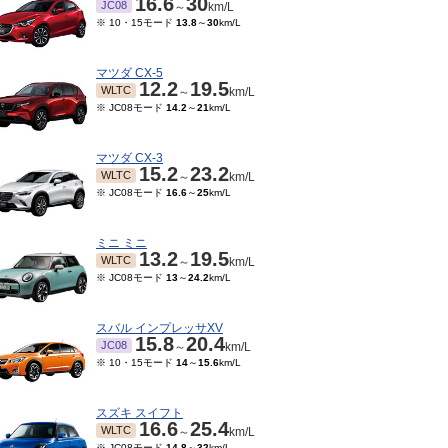
16.6
30
JC08
～
km/L
※ 10・15モード
13.8
～
30
km/L
マツダ CX-5
12.2
19.5
WLTC
～
km/L
※ JC08モード
14.2
～
21
km/L
マツダ CX-3
15.2
23.2
WLTC
～
km/L
※ JC08モード
16.6
～
25
km/L
ミニ ミニ
13.2
19.5
WLTC
～
km/L
※ JC08モード
13
～
24.2
km/L
スバル インプレッサXV
15.8
20.4
JC08
～
km/L
※ 10・15モード
14
～
15.6
km/L
スズキ スイフト
16.6
25.4
WLTC
～
km/L
※ JC08モード
14.8
～
32
km/L