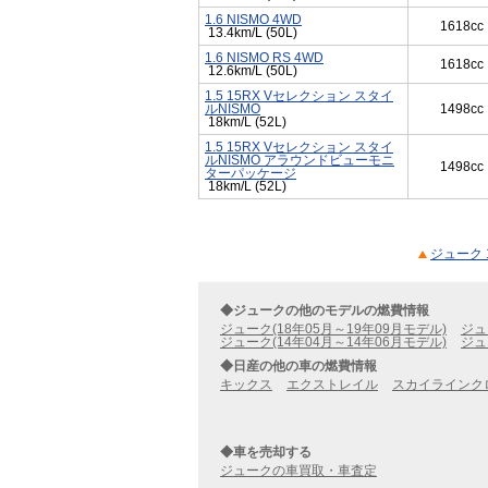
1.6 NISMO 4WD
1618cc
13.4km/L (50L)
1.6 NISMO RS 4WD
1618cc
12.6km/L (50L)
1.5 15RX Vセレクション スタイ
ルNISMO
1498cc
18km/L (52L)
1.5 15RX Vセレクション スタイ
ルNISMO アラウンドビューモニ
1498cc
ターパッケージ
18km/L (52L)
ジューク 
◆ジュークの他のモデルの燃費情報
ジューク(18年05月～19年09月モデル)
ジュ
ジューク(14年04月～14年06月モデル)
ジュ
◆日産の他の車の燃費情報
キックス
エクストレイル
スカイラインク
◆車を売却する
ジュークの車買取・車査定