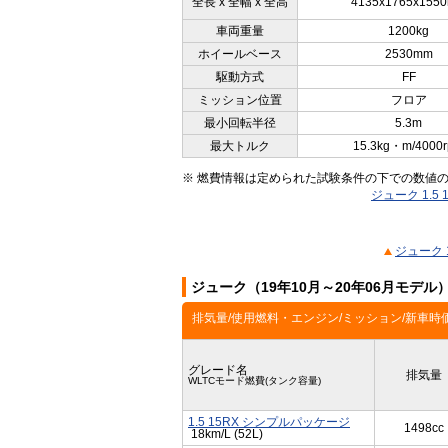
全長 x 全幅 x 全高
4135x1765x155
車両重量
1200kg
ホイールベース
2530mm
駆動方式
FF
ミッション位置
フロア
最小回転半径
5.3m
最大トルク
15.3kg・m/4000
※ 燃費情報は定められた試験条件の下での数値
ジューク 1.
ジューク 
ジューク（19年10月～20年06月モデ
排気量/使用燃料・エンジン/ミッション/新車時
グレード名
排気量
WLTCモード燃費(タンク容量)
1.5 15RX シンプルパッケージ
1498cc
18km/L (52L)