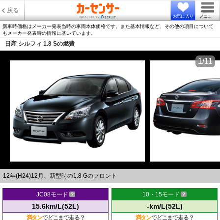
戻る
お気に入り
メニュー
新車時価格はメーカー発表当時の車両本体価格です。また基本情報など、その他の項目について
もメーカー発表時の情報に基いています。
日産 シルフィ 1.8 Sの燃費
1/11
12年(H24)12月、新型時の1.8 Gのフロント
JC08モード
10・15モード
15.6km/L(52L)
-km/L(52L)
満タン
でどこまで走る？
満タン
でどこまで走る？