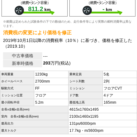
（燃費×タンク容量）
（燃費×タンク容量）
811.2
-
km
km
※燃費は定められた試験条件の下での数値のため、走行条件等により実際の燃料消費率は異な
ります。
消費税の変更により価格を修正
2019年10月1日以降の消費税率（10％）に基づき、価格を修正した
（2019.10）
中古車価格
---
203
万円(税込)
新車時価格
1230kg
5名
車両重量
乗車定員
2700mm
2列
ホイールベース
シート列数
FF
フロアCVT
駆動方式
ミッション
フロア
4ドア
ミッション位置
ドア数
5.2m
165mm
最小回転半径
最低地上高
4615x1760x1495
全長x全幅x全高(mm)
2100x1460x1195
室内 全長x全幅x全高(mm)
131ps/6000rpm
最高出力
17.7kg・m/3600rpm
最大トルク