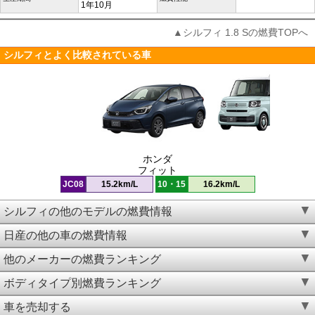
1年10月
▲シルフィ 1.8 Sの燃費TOPへ
シルフィとよく比較されている車
ホンダ
フィット
JC08
15.2km/L
10・15
16.2km/L
シルフィの他のモデルの燃費情報
日産の他の車の燃費情報
他のメーカーの燃費ランキング
ボディタイプ別燃費ランキング
車を売却する