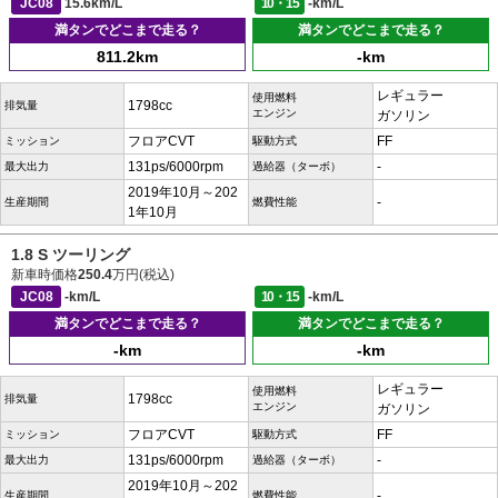
JC08
15.6km/L
10・15
-km/L
満タンでどこまで走る？
満タンでどこまで走る？
811.2km
-km
レギュラー
使用燃料
1798cc
排気量
エンジン
ガソリン
フロアCVT
FF
ミッション
駆動方式
131ps/6000rpm
-
最大出力
過給器（ターボ）
2019年10月～202
-
生産期間
燃費性能
1年10月
1.8 S ツーリング
新車時価格
250.4
万円(税込)
JC08
-km/L
10・15
-km/L
満タンでどこまで走る？
満タンでどこまで走る？
-km
-km
レギュラー
使用燃料
1798cc
排気量
エンジン
ガソリン
フロアCVT
FF
ミッション
駆動方式
131ps/6000rpm
-
最大出力
過給器（ターボ）
2019年10月～202
-
生産期間
燃費性能