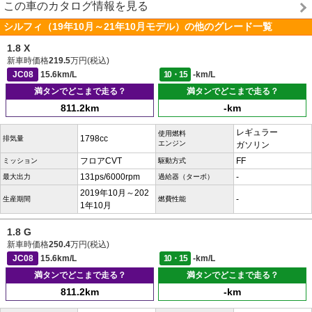
この車のカタログ情報を見る
シルフィ（19年10月～21年10月モデル）の他のグレード一覧
1.8 X
新車時価格
219.5
万円(税込)
JC08
15.6km/L
10・15
-km/L
満タンでどこまで走る？
満タンでどこまで走る？
811.2km
-km
レギュラー
使用燃料
1798cc
排気量
エンジン
ガソリン
フロアCVT
FF
ミッション
駆動方式
131ps/6000rpm
-
最大出力
過給器（ターボ）
2019年10月～202
-
生産期間
燃費性能
1年10月
1.8 G
新車時価格
250.4
万円(税込)
JC08
15.6km/L
10・15
-km/L
満タンでどこまで走る？
満タンでどこまで走る？
811.2km
-km