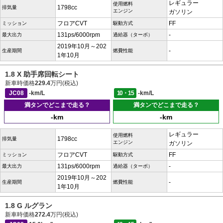
レギュラー
使用燃料
1798cc
排気量
エンジン
ガソリン
フロアCVT
FF
ミッション
駆動方式
131ps/6000rpm
-
最大出力
過給器（ターボ）
2019年10月～202
-
生産期間
燃費性能
1年10月
1.8 X 助手席回転シート
新車時価格
229.4
万円(税込)
JC08
-km/L
10・15
-km/L
満タンでどこまで走る？
満タンでどこまで走る？
-km
-km
レギュラー
使用燃料
1798cc
排気量
エンジン
ガソリン
フロアCVT
FF
ミッション
駆動方式
131ps/6000rpm
-
最大出力
過給器（ターボ）
2019年10月～202
-
生産期間
燃費性能
1年10月
1.8 G ルグラン
新車時価格
272.4
万円(税込)