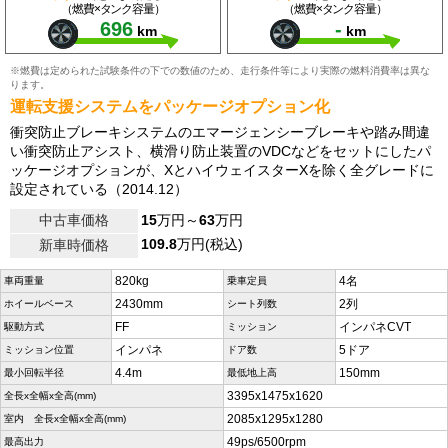
（燃費×タンク容量）
（燃費×タンク容量）
696
-
km
km
※燃費は定められた試験条件の下での数値のため、走行条件等により実際の燃料消費率は異な
ります。
運転支援システムをパッケージオプション化
衝突防止ブレーキシステムのエマージェンシーブレーキや踏み間違
い衝突防止アシスト、横滑り防止装置のVDCなどをセットにしたパ
ッケージオプションが、XとハイウェイスターXを除く全グレードに
設定されている（2014.12）
中古車価格
15
万円～
63
万円
109.8
万円(税込)
新車時価格
820kg
4名
車両重量
乗車定員
2430mm
2列
ホイールベース
シート列数
FF
インパネCVT
駆動方式
ミッション
インパネ
5ドア
ミッション位置
ドア数
4.4m
150mm
最小回転半径
最低地上高
3395x1475x1620
全長x全幅x全高(mm)
2085x1295x1280
室内 全長x全幅x全高(mm)
49ps/6500rpm
最高出力