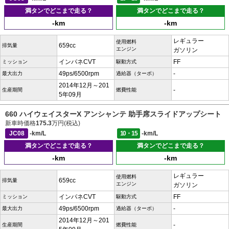
満タンでどこまで走る？
満タンでどこまで走る？
-km
-km
レギュラー
使用燃料
659cc
排気量
エンジン
ガソリン
インパネCVT
FF
ミッション
駆動方式
49ps/6500rpm
-
最大出力
過給器（ターボ）
2014年12月～201
-
生産期間
燃費性能
5年09月
660 ハイウェイスターX アンシャンテ 助手席スライドアップシート
新車時価格
175.3
万円(税込)
JC08
-km/L
10・15
-km/L
満タンでどこまで走る？
満タンでどこまで走る？
-km
-km
レギュラー
使用燃料
659cc
排気量
エンジン
ガソリン
インパネCVT
FF
ミッション
駆動方式
49ps/6500rpm
-
最大出力
過給器（ターボ）
2014年12月～201
-
生産期間
燃費性能