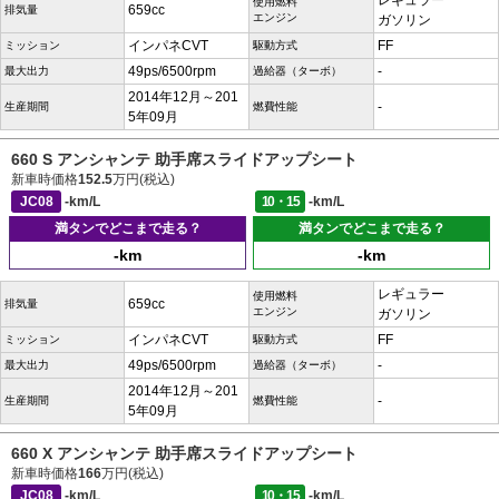
レギュラー
使用燃料
659cc
排気量
エンジン
ガソリン
インパネCVT
FF
ミッション
駆動方式
49ps/6500rpm
-
最大出力
過給器（ターボ）
2014年12月～201
-
生産期間
燃費性能
5年09月
660 S アンシャンテ 助手席スライドアップシート
新車時価格
152.5
万円(税込)
JC08
-km/L
10・15
-km/L
満タンでどこまで走る？
満タンでどこまで走る？
-km
-km
レギュラー
使用燃料
659cc
排気量
エンジン
ガソリン
インパネCVT
FF
ミッション
駆動方式
49ps/6500rpm
-
最大出力
過給器（ターボ）
2014年12月～201
-
生産期間
燃費性能
5年09月
660 X アンシャンテ 助手席スライドアップシート
新車時価格
166
万円(税込)
JC08
-km/L
10・15
-km/L