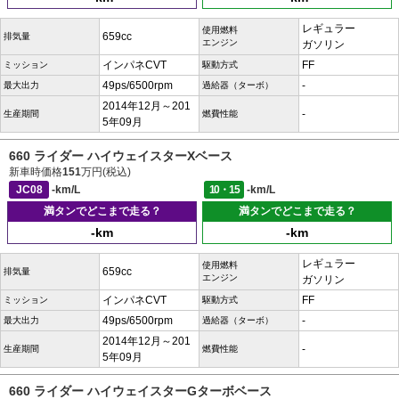
レギュラー
使用燃料
659cc
排気量
エンジン
ガソリン
インパネCVT
FF
ミッション
駆動方式
49ps/6500rpm
-
最大出力
過給器（ターボ）
2014年12月～201
-
生産期間
燃費性能
5年09月
660 ライダー ハイウェイスターXベース
新車時価格
151
万円(税込)
JC08
-km/L
10・15
-km/L
満タンでどこまで走る？
満タンでどこまで走る？
-km
-km
レギュラー
使用燃料
659cc
排気量
エンジン
ガソリン
インパネCVT
FF
ミッション
駆動方式
49ps/6500rpm
-
最大出力
過給器（ターボ）
2014年12月～201
-
生産期間
燃費性能
5年09月
660 ライダー ハイウェイスターGターボベース