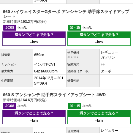
5年09月
660 ハイウェイスターGターボ アンシャンテ 助手席スライドアップ
シート
新車時価格
193.2
万円(税込)
JC08
-km/L
10・15
-km/L
満タンでどこまで走る？
満タンでどこまで走る？
-km
-km
レギュラー
使用燃料
659cc
排気量
エンジン
ガソリン
インパネCVT
FF
ミッション
駆動方式
64ps/6000rpm
ターボ
最大出力
過給器（ターボ）
2014年12月～201
-
生産期間
燃費性能
5年09月
660 S アンシャンテ 助手席スライドアップシート 4WD
新車時価格
164.6
万円(税込)
JC08
-km/L
10・15
-km/L
満タンでどこまで走る？
満タンでどこまで走る？
-km
-km
レギュラー
使用燃料