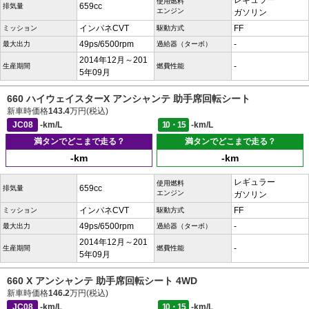
レギュラー
使用燃料
659cc
排気量
エンジン
ガソリン
インパネCVT
FF
ミッション
駆動方式
49ps/6500rpm
-
最大出力
過給器（ターボ）
2014年12月～201
-
生産期間
燃費性能
5年09月
660 ハイウェイスターX アンシャンテ 助手席回転シート
新車時価格
143.4
万円(税込)
JC08
-km/L
10・15
-km/L
満タンでどこまで走る？
満タンでどこまで走る？
-km
-km
レギュラー
使用燃料
659cc
排気量
エンジン
ガソリン
インパネCVT
FF
ミッション
駆動方式
49ps/6500rpm
-
最大出力
過給器（ターボ）
2014年12月～201
-
生産期間
燃費性能
5年09月
660 X アンシャンテ 助手席回転シート 4WD
新車時価格
146.2
万円(税込)
JC08
-km/L
10・15
-km/L