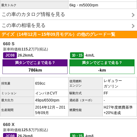
6kg・m/5000rpm
最大トルク
この車のカタログ情報を見る
この車の相場を見る
デイズ（14年12月～15年09月モデル）の他のグレード一覧
660 S
新車時価格
115.2
万円(税込)
JC08
26.2km/L
10・15
-km/L
満タンでどこまで走る？
満タンでどこまで走る？
786km
-km
レギュラー
使用燃料
659cc
排気量
エンジン
ガソリン
インパネCVT
FF
ミッション
駆動方式
49ps/6500rpm
-
最大出力
過給器（ターボ）
2014年12月～201
H27年度燃費基準
生産期間
燃費性能
5年09月
+20%達成
660 X
新車時価格
125.5
万円(税込)
JC08
26.2km/L
10・15
-km/L