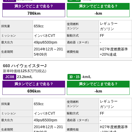
満タンでどこまで走る？
満タンでどこまで走る？
786km
-km
レギュラー
使用燃料
659cc
排気量
エンジン
ガソリン
インパネCVT
FF
ミッション
駆動方式
49ps/6500rpm
-
最大出力
過給器（ターボ）
2014年12月～201
H27年度燃費基準
生産期間
燃費性能
5年09月
+20%達成
660 ハイウェイスターJ
新車時価格
125.5
万円(税込)
JC08
23.2km/L
10・15
-km/L
満タンでどこまで走る？
満タンでどこまで走る？
696km
-km
レギュラー
使用燃料
659cc
排気量
エンジン
ガソリン
インパネCVT
FF
ミッション
駆動方式
49ps/6500rpm
-
最大出力
過給器（ターボ）
2014年12月～201
H27年度燃費基準
生産期間
燃費性能