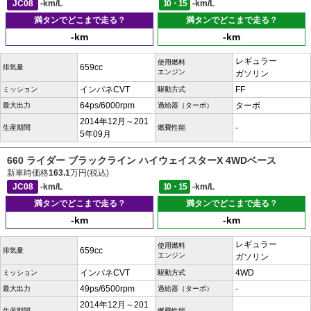
JC08
-km/L
10・15
-km/L
満タンでどこまで走る？
満タンでどこまで走る？
-km
-km
レギュラー
使用燃料
659cc
排気量
エンジン
ガソリン
インパネCVT
FF
ミッション
駆動方式
64ps/6000rpm
ターボ
最大出力
過給器（ターボ）
2014年12月～201
-
生産期間
燃費性能
5年09月
660 ライダー ブラックライン ハイウェイスターX 4WDベース
新車時価格
163.1
万円(税込)
JC08
-km/L
10・15
-km/L
満タンでどこまで走る？
満タンでどこまで走る？
-km
-km
レギュラー
使用燃料
659cc
排気量
エンジン
ガソリン
インパネCVT
4WD
ミッション
駆動方式
49ps/6500rpm
-
最大出力
過給器（ターボ）
2014年12月～201
生産期間
燃費性能