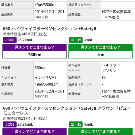
49ps/6500rpm
-
最大出力
過給器（ターボ）
2014年12月～201
H27年度燃費基準
生産期間
燃費性能
5年09月
+20%達成
660 ハイウェイスターX Vセレクション +SafetyII
新車時価格
140.6
万円(税込)
JC08
26.2km/L
10・15
-km/L
満タンでどこまで走る？
満タンでどこまで走る？
786km
-km
レギュラー
使用燃料
659cc
排気量
エンジン
ガソリン
インパネCVT
FF
ミッション
駆動方式
49ps/6500rpm
-
最大出力
過給器（ターボ）
2014年12月～201
H27年度燃費基準
生産期間
燃費性能
5年09月
+20%達成
660 ハイウェイスターX Vセレクション +SafetyII アラウンドビュー
モニターレス
新車時価格
137.4
万円(税込)
JC08
26.2km/L
10・15
-km/L
満タンでどこまで走る？
満タンでどこまで走る？