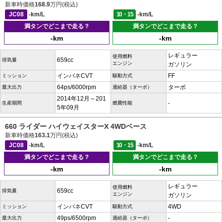
新車時価格
168.9
万円(税込)
JC08
-km/L
10・15
-km/L
満タンでどこまで走る？
満タンでどこまで走る？
-km
-km
レギュラー
使用燃料
659cc
排気量
エンジン
ガソリン
インパネCVT
FF
ミッション
駆動方式
64ps/6000rpm
ターボ
最大出力
過給器（ターボ）
2014年12月～201
-
生産期間
燃費性能
5年09月
660 ライダー ハイウェイスターX 4WDベース
新車時価格
163.1
万円(税込)
JC08
-km/L
10・15
-km/L
満タンでどこまで走る？
満タンでどこまで走る？
-km
-km
レギュラー
使用燃料
659cc
排気量
エンジン
ガソリン
インパネCVT
4WD
ミッション
駆動方式
49ps/6500rpm
-
最大出力
過給器（ターボ）