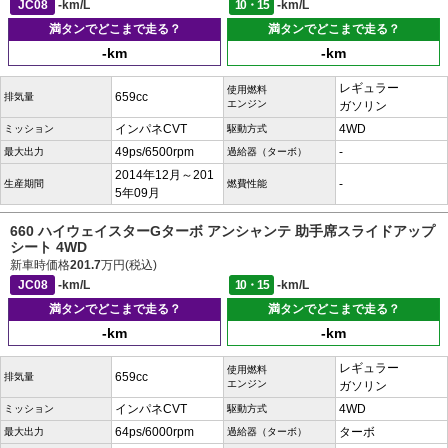
JC08
-km/L
10・15
-km/L
満タンでどこまで走る？
満タンでどこまで走る？
-km
-km
レギュラー
使用燃料
659cc
排気量
エンジン
ガソリン
インパネCVT
4WD
ミッション
駆動方式
49ps/6500rpm
-
最大出力
過給器（ターボ）
2014年12月～201
-
生産期間
燃費性能
5年09月
660 ハイウェイスターGターボ アンシャンテ 助手席スライドアップ
シート 4WD
新車時価格
201.7
万円(税込)
JC08
-km/L
10・15
-km/L
満タンでどこまで走る？
満タンでどこまで走る？
-km
-km
レギュラー
使用燃料
659cc
排気量
エンジン
ガソリン
インパネCVT
4WD
ミッション
駆動方式
64ps/6000rpm
ターボ
最大出力
過給器（ターボ）