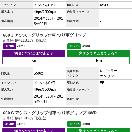
インパネCVT
4WD
ミッション
駆動方式
49ps/6500rpm
-
最大出力
過給器（ターボ）
2014年12月～201
-
生産期間
燃費性能
5年09月
660 J アシストグリップ付車 つり革グリップ
新車時価格
113.1
万円(税込)
JC08
-km/L
10・15
-km/L
満タンでどこまで走る？
満タンでどこまで走る？
-km
-km
レギュラー
使用燃料
659cc
排気量
エンジン
ガソリン
インパネCVT
FF
ミッション
駆動方式
49ps/6500rpm
-
最大出力
過給器（ターボ）
2014年12月～201
-
生産期間
燃費性能
5年09月
660 S アシストグリップ付車 つり革グリップ 4WD
新車時価格
130.6
万円(税込)
JC08
-km/L
10・15
-km/L
満タンでどこまで走る？
満タンでどこまで走る？