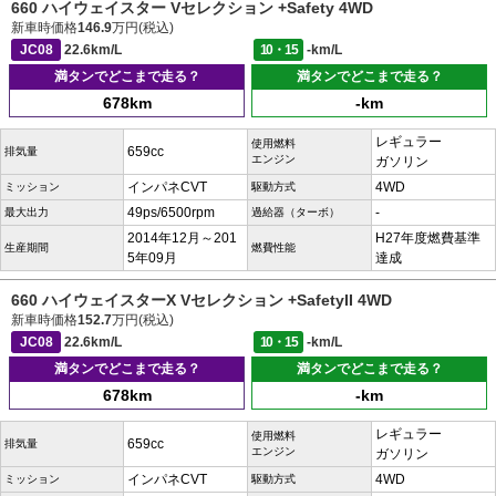
660 ハイウェイスター Vセレクション +Safety 4WD
新車時価格
146.9
万円(税込)
JC08
22.6km/L
10・15
-km/L
満タンでどこまで走る？
満タンでどこまで走る？
678km
-km
レギュラー
使用燃料
659cc
排気量
エンジン
ガソリン
インパネCVT
4WD
ミッション
駆動方式
49ps/6500rpm
-
最大出力
過給器（ターボ）
2014年12月～201
H27年度燃費基準
生産期間
燃費性能
5年09月
達成
660 ハイウェイスターX Vセレクション +SafetyII 4WD
新車時価格
152.7
万円(税込)
JC08
22.6km/L
10・15
-km/L
満タンでどこまで走る？
満タンでどこまで走る？
678km
-km
レギュラー
使用燃料
659cc
排気量
エンジン
ガソリン
インパネCVT
4WD
ミッション
駆動方式