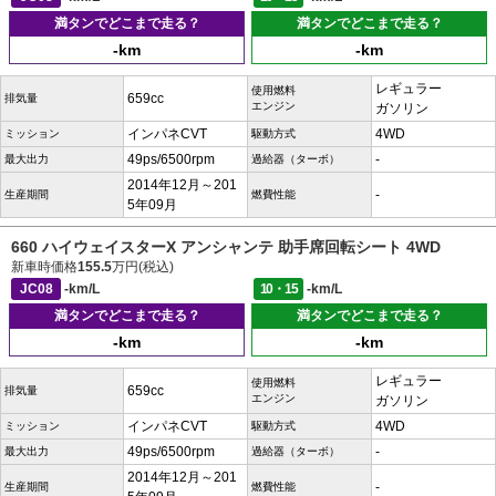
満タンでどこまで走る？
満タンでどこまで走る？
-km
-km
レギュラー
使用燃料
659cc
排気量
エンジン
ガソリン
インパネCVT
4WD
ミッション
駆動方式
49ps/6500rpm
-
最大出力
過給器（ターボ）
2014年12月～201
-
生産期間
燃費性能
5年09月
660 ハイウェイスターX アンシャンテ 助手席回転シート 4WD
新車時価格
155.5
万円(税込)
JC08
-km/L
10・15
-km/L
満タンでどこまで走る？
満タンでどこまで走る？
-km
-km
レギュラー
使用燃料
659cc
排気量
エンジン
ガソリン
インパネCVT
4WD
ミッション
駆動方式
49ps/6500rpm
-
最大出力
過給器（ターボ）
2014年12月～201
-
生産期間
燃費性能