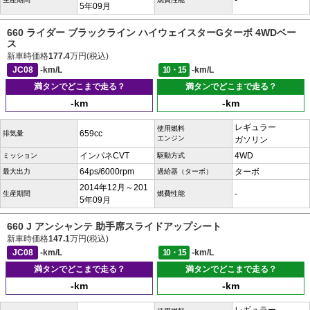
-
5年09月
660 ライダー ブラックライン ハイウェイスターGターボ 4WDベー
ス
新車時価格
177.4
万円(税込)
JC08
-km/L
10・15
-km/L
満タンでどこまで走る？
満タンでどこまで走る？
-km
-km
レギュラー
使用燃料
659cc
排気量
エンジン
ガソリン
インパネCVT
4WD
ミッション
駆動方式
64ps/6000rpm
ターボ
最大出力
過給器（ターボ）
2014年12月～201
-
生産期間
燃費性能
5年09月
660 J アンシャンテ 助手席スライドアップシート
新車時価格
147.1
万円(税込)
JC08
-km/L
10・15
-km/L
満タンでどこまで走る？
満タンでどこまで走る？
-km
-km