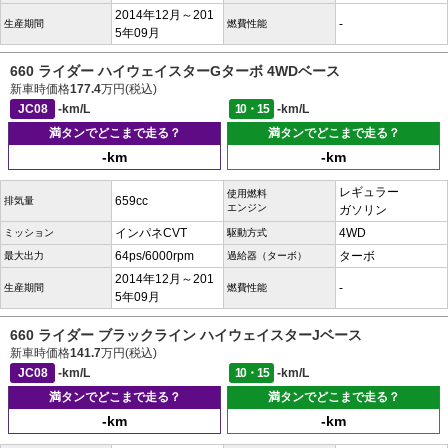
2014年12月～201
-
生産期間
燃費性能
5年09月
660 ライダー ハイウェイスターGターボ 4WDベース
新車時価格
177.4
万円(税込)
JC08
-km/L
10・15
-km/L
満タンでどこまで走る？
満タンでどこまで走る？
-km
-km
レギュラー
使用燃料
659cc
排気量
エンジン
ガソリン
インパネCVT
4WD
ミッション
駆動方式
64ps/6000rpm
ターボ
最大出力
過給器（ターボ）
2014年12月～201
-
生産期間
燃費性能
5年09月
660 ライダー ブラックライン ハイウェイスターJベース
新車時価格
141.7
万円(税込)
JC08
-km/L
10・15
-km/L
満タンでどこまで走る？
満タンでどこまで走る？
-km
-km