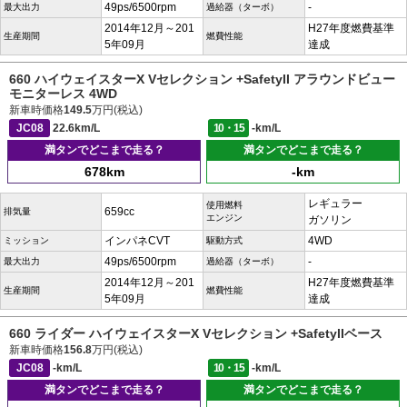
49ps/6500rpm
-
最大出力
過給器（ターボ）
2014年12月～201
H27年度燃費基準
生産期間
燃費性能
5年09月
達成
660 ハイウェイスターX Vセレクション +SafetyII アラウンドビュー
モニターレス 4WD
新車時価格
149.5
万円(税込)
JC08
22.6km/L
10・15
-km/L
満タンでどこまで走る？
満タンでどこまで走る？
678km
-km
レギュラー
使用燃料
659cc
排気量
エンジン
ガソリン
インパネCVT
4WD
ミッション
駆動方式
49ps/6500rpm
-
最大出力
過給器（ターボ）
2014年12月～201
H27年度燃費基準
生産期間
燃費性能
5年09月
達成
660 ライダー ハイウェイスターX Vセレクション +SafetyIIベース
新車時価格
156.8
万円(税込)
JC08
-km/L
10・15
-km/L
満タンでどこまで走る？
満タンでどこまで走る？