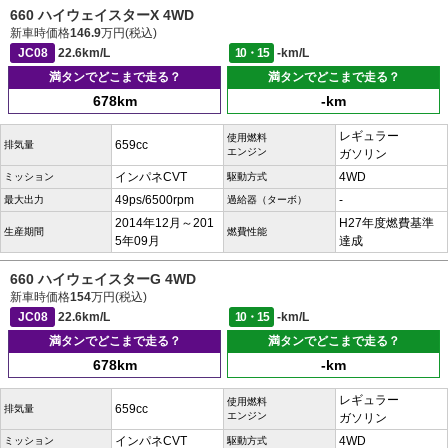
660 ハイウェイスターX 4WD
新車時価格
146.9
万円(税込)
JC08
22.6km/L
10・15
-km/L
満タンでどこまで走る？
満タンでどこまで走る？
678km
-km
レギュラー
使用燃料
659cc
排気量
エンジン
ガソリン
インパネCVT
4WD
ミッション
駆動方式
49ps/6500rpm
-
最大出力
過給器（ターボ）
2014年12月～201
H27年度燃費基準
生産期間
燃費性能
5年09月
達成
660 ハイウェイスターG 4WD
新車時価格
154
万円(税込)
JC08
22.6km/L
10・15
-km/L
満タンでどこまで走る？
満タンでどこまで走る？
678km
-km
レギュラー
使用燃料
659cc
排気量
エンジン
ガソリン
インパネCVT
4WD
ミッション
駆動方式