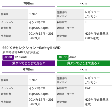
786km
-km
レギュラー
使用燃料
659cc
排気量
エンジン
ガソリン
インパネCVT
FF
ミッション
駆動方式
49ps/6500rpm
-
最大出力
過給器（ターボ）
2014年12月～201
H27年度燃費基準
生産期間
燃費性能
5年09月
+20%達成
660 X Vセレクション +SafetyII 4WD
新車時価格
140.2
万円(税込)
JC08
22.6km/L
10・15
-km/L
満タンでどこまで走る？
満タンでどこまで走る？
678km
-km
レギュラー
使用燃料
659cc
排気量
エンジン
ガソリン
インパネCVT
4WD
ミッション
駆動方式
49ps/6500rpm
-
最大出力
過給器（ターボ）
2014年12月～201
H27年度燃費基準
生産期間
燃費性能
5年09月
達成