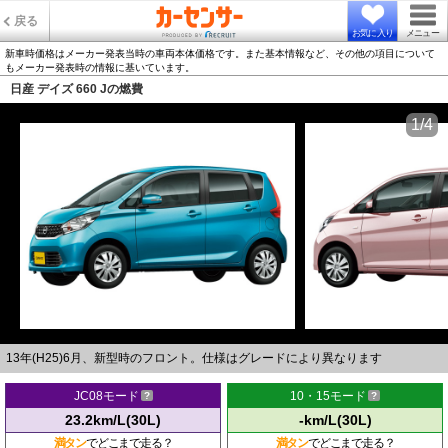
戻る
お気に入り
メニュー
新車時価格はメーカー発表当時の車両本体価格です。また基本情報など、その他の項目について
もメーカー発表時の情報に基いています。
日産 デイズ 660 Jの燃費
1/4
13年(H25)6月、新型時のフロント。仕様はグレードにより異なります
JC08モード
10・15モード
23.2km/L(30L)
-km/L(30L)
満タン
でどこまで走る？
満タン
でどこまで走る？