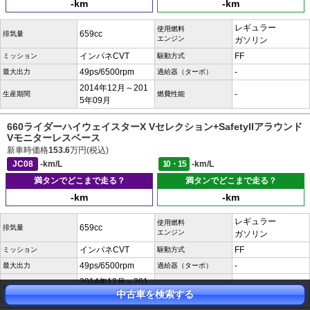
-km
-km
レギュラー
使用燃料
659cc
排気量
エンジン
ガソリン
インパネCVT
FF
ミッション
駆動方式
49ps/6500rpm
-
最大出力
過給器（ターボ）
2014年12月～201
-
生産期間
燃費性能
5年09月
660ライダーハイウェイスターX Vセレクション+SafetyIIアラウンド
Vモニターレスベース
新車時価格
153.6
万円(税込)
JC08
-km/L
10・15
-km/L
満タンでどこまで走る？
満タンでどこまで走る？
-km
-km
レギュラー
使用燃料
659cc
排気量
エンジン
ガソリン
インパネCVT
FF
ミッション
駆動方式
49ps/6500rpm
-
最大出力
過給器（ターボ）
2014年12月～201
-
生産期間
燃費性能
中古車を検索する
5年09月