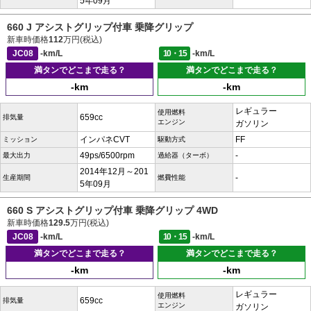
5年09月
660 J アシストグリップ付車 乗降グリップ
新車時価格
112
万円(税込)
JC08
-km/L
10・15
-km/L
満タンでどこまで走る？
満タンでどこまで走る？
-km
-km
レギュラー
使用燃料
659cc
排気量
エンジン
ガソリン
インパネCVT
FF
ミッション
駆動方式
49ps/6500rpm
-
最大出力
過給器（ターボ）
2014年12月～201
-
生産期間
燃費性能
5年09月
660 S アシストグリップ付車 乗降グリップ 4WD
新車時価格
129.5
万円(税込)
JC08
-km/L
10・15
-km/L
満タンでどこまで走る？
満タンでどこまで走る？
-km
-km
レギュラー
使用燃料
659cc
排気量
エンジン
ガソリン