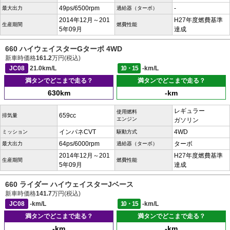
49ps/6500rpm
-
最大出力
過給器（ターボ）
2014年12月～201
H27年度燃費基準
生産期間
燃費性能
5年09月
達成
660 ハイウェイスターGターボ 4WD
新車時価格
161.2
万円(税込)
JC08
21.0km/L
10・15
-km/L
満タンでどこまで走る？
満タンでどこまで走る？
630km
-km
レギュラー
使用燃料
659cc
排気量
エンジン
ガソリン
インパネCVT
4WD
ミッション
駆動方式
64ps/6000rpm
ターボ
最大出力
過給器（ターボ）
2014年12月～201
H27年度燃費基準
生産期間
燃費性能
5年09月
達成
660 ライダー ハイウェイスターJベース
新車時価格
141.7
万円(税込)
JC08
-km/L
10・15
-km/L
満タンでどこまで走る？
満タンでどこまで走る？
-km
-km