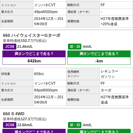
インパネCVT
FF
ミッション
駆動方式
49ps/6500rpm
-
最大出力
過給器（ターボ）
2014年12月～201
H27年度燃費基準
生産期間
燃費性能
5年09月
+20%達成
660 ハイウェイスターGターボ
新車時価格
152.7
万円(税込)
JC08
21.4km/L
10・15
-km/L
満タンでどこまで走る？
満タンでどこまで走る？
642km
-km
レギュラー
使用燃料
659cc
排気量
エンジン
ガソリン
インパネCVT
FF
ミッション
駆動方式
64ps/6000rpm
ターボ
最大出力
過給器（ターボ）
2014年12月～201
H27年度燃費基準
生産期間
燃費性能
5年09月
達成
660 S 4WD
新車時価格
127.3
万円(税込)
JC08
22.6km/L
10・15
-km/L
満タンでどこまで走る？
満タンでどこまで走る？