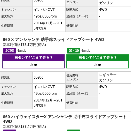
659cc
排気量
エンジン
ガソリン
インパネCVT
4WD
ミッション
駆動方式
49ps/6500rpm
-
最大出力
過給器（ターボ）
2014年12月～201
-
生産期間
燃費性能
5年09月
660 X アンシャンテ 助手席スライドアップシート 4WD
新車時価格
178.1
万円(税込)
JC08
-km/L
10・15
-km/L
満タンでどこまで走る？
満タンでどこまで走る？
-km
-km
レギュラー
使用燃料
659cc
排気量
エンジン
ガソリン
インパネCVT
4WD
ミッション
駆動方式
49ps/6500rpm
-
最大出力
過給器（ターボ）
2014年12月～201
-
生産期間
燃費性能
5年09月
660 ハイウェイスターX アンシャンテ 助手席スライドアップシート
4WD
新車時価格
187.4
万円(税込)