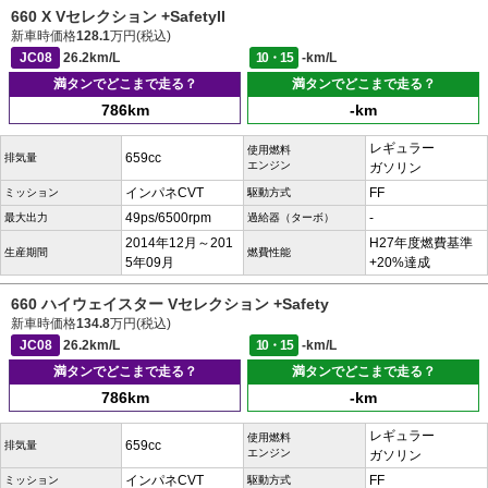
660 X Vセレクション +SafetyII
新車時価格
128.1
万円(税込)
JC08
26.2km/L
10・15
-km/L
満タンでどこまで走る？
満タンでどこまで走る？
786km
-km
レギュラー
使用燃料
659cc
排気量
エンジン
ガソリン
インパネCVT
FF
ミッション
駆動方式
49ps/6500rpm
-
最大出力
過給器（ターボ）
2014年12月～201
H27年度燃費基準
生産期間
燃費性能
5年09月
+20%達成
660 ハイウェイスター Vセレクション +Safety
新車時価格
134.8
万円(税込)
JC08
26.2km/L
10・15
-km/L
満タンでどこまで走る？
満タンでどこまで走る？
786km
-km
レギュラー
使用燃料
659cc
排気量
エンジン
ガソリン
インパネCVT
FF
ミッション
駆動方式