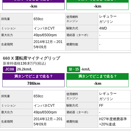
-km
-km
レギュラー
使用燃料
659cc
排気量
エンジン
ガソリン
インパネCVT
4WD
ミッション
駆動方式
49ps/6500rpm
-
最大出力
過給器（ターボ）
2014年12月～201
-
生産期間
燃費性能
5年09月
660 X 運転席マイティグリップ
新車時価格
130.9
万円(税込)
JC08
26.2km/L
10・15
-km/L
満タンでどこまで走る？
満タンでどこまで走る？
786km
-km
レギュラー
使用燃料
659cc
排気量
エンジン
ガソリン
インパネCVT
FF
ミッション
駆動方式
49ps/6500rpm
-
最大出力
過給器（ターボ）
2014年12月～201
H27年度燃費基準
生産期間
燃費性能
5年09月
+20%達成