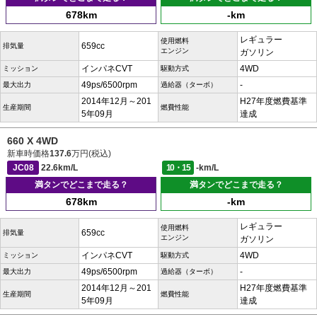
678km
-km
レギュラー
使用燃料
659cc
排気量
エンジン
ガソリン
インパネCVT
4WD
ミッション
駆動方式
49ps/6500rpm
-
最大出力
過給器（ターボ）
2014年12月～201
H27年度燃費基準
生産期間
燃費性能
5年09月
達成
660 X 4WD
新車時価格
137.6
万円(税込)
JC08
22.6km/L
10・15
-km/L
満タンでどこまで走る？
満タンでどこまで走る？
678km
-km
レギュラー
使用燃料
659cc
排気量
エンジン
ガソリン
インパネCVT
4WD
ミッション
駆動方式
49ps/6500rpm
-
最大出力
過給器（ターボ）
2014年12月～201
H27年度燃費基準
生産期間
燃費性能
5年09月
達成