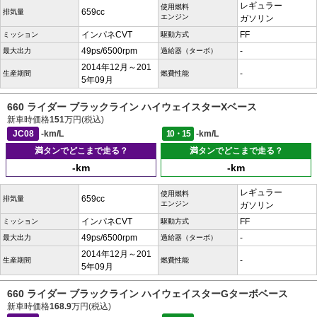
レギュラー
使用燃料
659cc
排気量
エンジン
ガソリン
インパネCVT
FF
ミッション
駆動方式
49ps/6500rpm
-
最大出力
過給器（ターボ）
2014年12月～201
-
生産期間
燃費性能
5年09月
660 ライダー ブラックライン ハイウェイスターXベース
新車時価格
151
万円(税込)
JC08
-km/L
10・15
-km/L
満タンでどこまで走る？
満タンでどこまで走る？
-km
-km
レギュラー
使用燃料
659cc
排気量
エンジン
ガソリン
インパネCVT
FF
ミッション
駆動方式
49ps/6500rpm
-
最大出力
過給器（ターボ）
2014年12月～201
-
生産期間
燃費性能
5年09月
660 ライダー ブラックライン ハイウェイスターGターボベース
新車時価格
168.9
万円(税込)