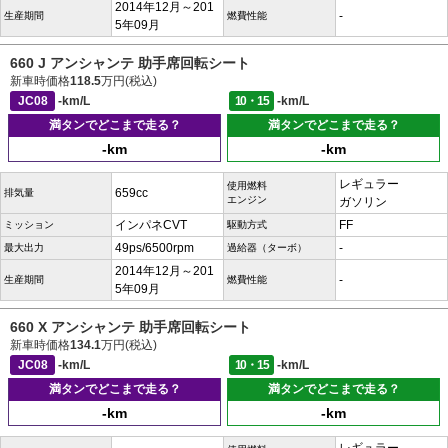
2014年12月～201
-
生産期間
燃費性能
5年09月
660 J アンシャンテ 助手席回転シート
新車時価格
118.5
万円(税込)
JC08
-km/L
10・15
-km/L
満タンでどこまで走る？
満タンでどこまで走る？
-km
-km
レギュラー
使用燃料
659cc
排気量
エンジン
ガソリン
インパネCVT
FF
ミッション
駆動方式
49ps/6500rpm
-
最大出力
過給器（ターボ）
2014年12月～201
-
生産期間
燃費性能
5年09月
660 X アンシャンテ 助手席回転シート
新車時価格
134.1
万円(税込)
JC08
-km/L
10・15
-km/L
満タンでどこまで走る？
満タンでどこまで走る？
-km
-km