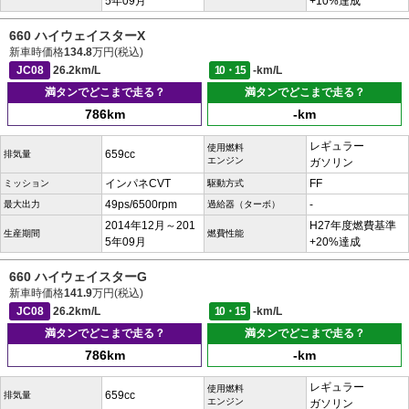
5年09月
+10%達成
660 ハイウェイスターX
新車時価格
134.8
万円(税込)
JC08
26.2km/L
10・15
-km/L
満タンでどこまで走る？
満タンでどこまで走る？
786km
-km
レギュラー
使用燃料
659cc
排気量
エンジン
ガソリン
インパネCVT
FF
ミッション
駆動方式
49ps/6500rpm
-
最大出力
過給器（ターボ）
2014年12月～201
H27年度燃費基準
生産期間
燃費性能
5年09月
+20%達成
660 ハイウェイスターG
新車時価格
141.9
万円(税込)
JC08
26.2km/L
10・15
-km/L
満タンでどこまで走る？
満タンでどこまで走る？
786km
-km
レギュラー
使用燃料
659cc
排気量
エンジン
ガソリン