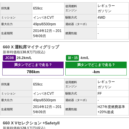
レギュラー
使用燃料
659cc
排気量
エンジン
ガソリン
インパネCVT
4WD
ミッション
駆動方式
49ps/6500rpm
-
最大出力
過給器（ターボ）
2014年12月～201
-
生産期間
燃費性能
5年09月
660 X 運転席マイティグリップ
新車時価格
130.9
万円(税込)
JC08
26.2km/L
10・15
-km/L
満タンでどこまで走る？
満タンでどこまで走る？
786km
-km
レギュラー
使用燃料
659cc
排気量
エンジン
ガソリン
インパネCVT
FF
ミッション
駆動方式
49ps/6500rpm
-
最大出力
過給器（ターボ）
2014年12月～201
H27年度燃費基準
生産期間
燃費性能
5年09月
+20%達成
660 X Vセレクション +SafetyII
新車時価格
128.1
万円(税込)