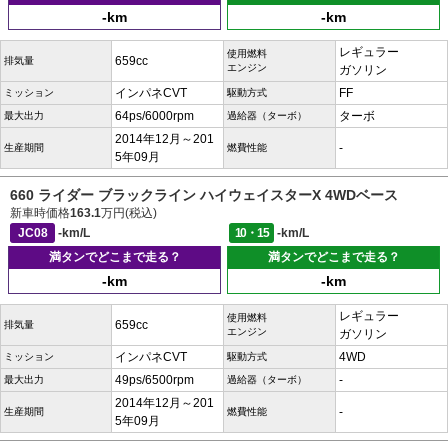
-km
-km
レギュラー
使用燃料
659cc
排気量
エンジン
ガソリン
インパネCVT
FF
ミッション
駆動方式
64ps/6000rpm
ターボ
最大出力
過給器（ターボ）
2014年12月～201
-
生産期間
燃費性能
5年09月
660 ライダー ブラックライン ハイウェイスターX 4WDベース
新車時価格
163.1
万円(税込)
JC08
-km/L
10・15
-km/L
満タンでどこまで走る？
満タンでどこまで走る？
-km
-km
レギュラー
使用燃料
659cc
排気量
エンジン
ガソリン
インパネCVT
4WD
ミッション
駆動方式
49ps/6500rpm
-
最大出力
過給器（ターボ）
2014年12月～201
-
生産期間
燃費性能
5年09月