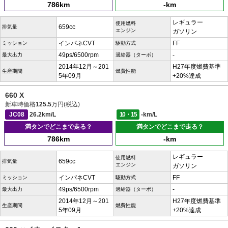
786km
-km
レギュラー
使用燃料
659cc
排気量
エンジン
ガソリン
インパネCVT
FF
ミッション
駆動方式
49ps/6500rpm
-
最大出力
過給器（ターボ）
2014年12月～201
H27年度燃費基準
生産期間
燃費性能
5年09月
+20%達成
660 X
新車時価格
125.5
万円(税込)
JC08
26.2km/L
10・15
-km/L
満タンでどこまで走る？
満タンでどこまで走る？
786km
-km
レギュラー
使用燃料
659cc
排気量
エンジン
ガソリン
インパネCVT
FF
ミッション
駆動方式
49ps/6500rpm
-
最大出力
過給器（ターボ）
2014年12月～201
H27年度燃費基準
生産期間
燃費性能
5年09月
+20%達成