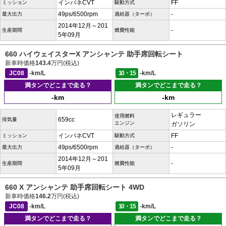
インパネCVT
FF
ミッション
駆動方式
49ps/6500rpm
-
最大出力
過給器（ターボ）
2014年12月～201
-
生産期間
燃費性能
5年09月
660 ハイウェイスターX アンシャンテ 助手席回転シート
新車時価格
143.4
万円(税込)
JC08
-km/L
10・15
-km/L
満タンでどこまで走る？
満タンでどこまで走る？
-km
-km
レギュラー
使用燃料
659cc
排気量
エンジン
ガソリン
インパネCVT
FF
ミッション
駆動方式
49ps/6500rpm
-
最大出力
過給器（ターボ）
2014年12月～201
-
生産期間
燃費性能
5年09月
660 X アンシャンテ 助手席回転シート 4WD
新車時価格
146.2
万円(税込)
JC08
-km/L
10・15
-km/L
満タンでどこまで走る？
満タンでどこまで走る？