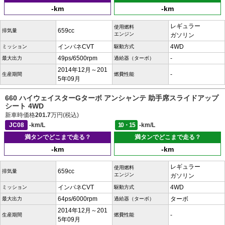
-km
-km
レギュラー
使用燃料
659cc
排気量
エンジン
ガソリン
インパネCVT
4WD
ミッション
駆動方式
49ps/6500rpm
-
最大出力
過給器（ターボ）
2014年12月～201
-
生産期間
燃費性能
5年09月
660 ハイウェイスターGターボ アンシャンテ 助手席スライドアップ
シート 4WD
新車時価格
201.7
万円(税込)
JC08
-km/L
10・15
-km/L
満タンでどこまで走る？
満タンでどこまで走る？
-km
-km
レギュラー
使用燃料
659cc
排気量
エンジン
ガソリン
インパネCVT
4WD
ミッション
駆動方式
64ps/6000rpm
ターボ
最大出力
過給器（ターボ）
2014年12月～201
-
生産期間
燃費性能
5年09月