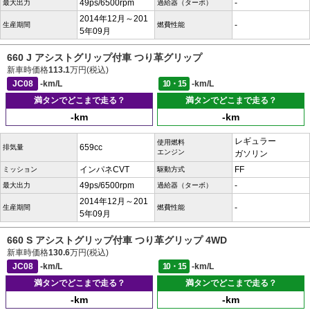
49ps/6500rpm
-
最大出力
過給器（ターボ）
2014年12月～201
-
生産期間
燃費性能
5年09月
660 J アシストグリップ付車 つり革グリップ
新車時価格
113.1
万円(税込)
JC08
-km/L
10・15
-km/L
満タンでどこまで走る？
満タンでどこまで走る？
-km
-km
レギュラー
使用燃料
659cc
排気量
エンジン
ガソリン
インパネCVT
FF
ミッション
駆動方式
49ps/6500rpm
-
最大出力
過給器（ターボ）
2014年12月～201
-
生産期間
燃費性能
5年09月
660 S アシストグリップ付車 つり革グリップ 4WD
新車時価格
130.6
万円(税込)
JC08
-km/L
10・15
-km/L
満タンでどこまで走る？
満タンでどこまで走る？
-km
-km