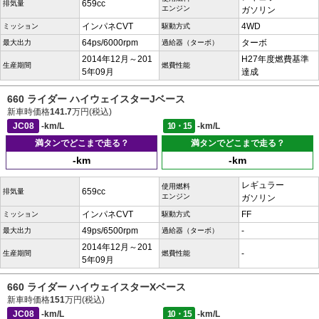
659cc
排気量
エンジン
ガソリン
インパネCVT
4WD
ミッション
駆動方式
64ps/6000rpm
ターボ
最大出力
過給器（ターボ）
2014年12月～201
H27年度燃費基準
生産期間
燃費性能
5年09月
達成
660 ライダー ハイウェイスターJベース
新車時価格
141.7
万円(税込)
JC08
-km/L
10・15
-km/L
満タンでどこまで走る？
満タンでどこまで走る？
-km
-km
レギュラー
使用燃料
659cc
排気量
エンジン
ガソリン
インパネCVT
FF
ミッション
駆動方式
49ps/6500rpm
-
最大出力
過給器（ターボ）
2014年12月～201
-
生産期間
燃費性能
5年09月
660 ライダー ハイウェイスターXベース
新車時価格
151
万円(税込)
JC08
-km/L
10・15
-km/L