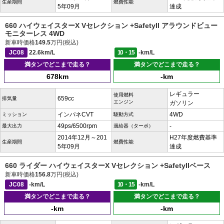
生産期間
燃費性能
5年09月
達成
660 ハイウェイスターX Vセレクション +SafetyII アラウンドビュー
モニターレス 4WD
新車時価格
149.5
万円(税込)
JC08
22.6km/L
10・15
-km/L
満タンでどこまで走る？
満タンでどこまで走る？
678km
-km
レギュラー
使用燃料
659cc
排気量
エンジン
ガソリン
インパネCVT
4WD
ミッション
駆動方式
49ps/6500rpm
-
最大出力
過給器（ターボ）
2014年12月～201
H27年度燃費基準
生産期間
燃費性能
5年09月
達成
660 ライダー ハイウェイスターX Vセレクション +SafetyIIベース
新車時価格
156.8
万円(税込)
JC08
-km/L
10・15
-km/L
満タンでどこまで走る？
満タンでどこまで走る？
-km
-km