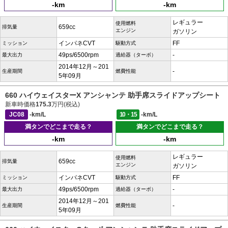
-km
-km
レギュラー
使用燃料
659cc
排気量
エンジン
ガソリン
インパネCVT
FF
ミッション
駆動方式
49ps/6500rpm
-
最大出力
過給器（ターボ）
2014年12月～201
-
生産期間
燃費性能
5年09月
660 ハイウェイスターX アンシャンテ 助手席スライドアップシート
新車時価格
175.3
万円(税込)
JC08
-km/L
10・15
-km/L
満タンでどこまで走る？
満タンでどこまで走る？
-km
-km
レギュラー
使用燃料
659cc
排気量
エンジン
ガソリン
インパネCVT
FF
ミッション
駆動方式
49ps/6500rpm
-
最大出力
過給器（ターボ）
2014年12月～201
-
生産期間
燃費性能
5年09月