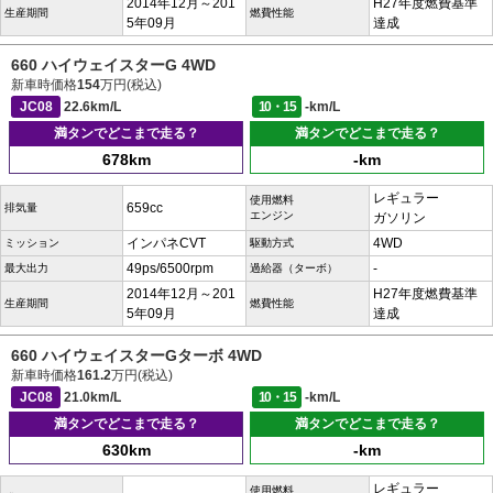
2014年12月～201
H27年度燃費基準
生産期間
燃費性能
5年09月
達成
660 ハイウェイスターG 4WD
新車時価格
154
万円(税込)
JC08
22.6km/L
10・15
-km/L
満タンでどこまで走る？
満タンでどこまで走る？
678km
-km
レギュラー
使用燃料
659cc
排気量
エンジン
ガソリン
インパネCVT
4WD
ミッション
駆動方式
49ps/6500rpm
-
最大出力
過給器（ターボ）
2014年12月～201
H27年度燃費基準
生産期間
燃費性能
5年09月
達成
660 ハイウェイスターGターボ 4WD
新車時価格
161.2
万円(税込)
JC08
21.0km/L
10・15
-km/L
満タンでどこまで走る？
満タンでどこまで走る？
630km
-km
レギュラー
使用燃料