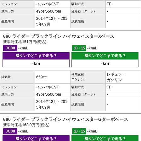
インパネCVT
FF
ミッション
駆動方式
49ps/6500rpm
-
最大出力
過給器（ターボ）
2014年12月～201
-
生産期間
燃費性能
5年09月
660 ライダー ブラックライン ハイウェイスターXベース
新車時価格
151
万円(税込)
JC08
-km/L
10・15
-km/L
満タンでどこまで走る？
満タンでどこまで走る？
-km
-km
レギュラー
使用燃料
659cc
排気量
エンジン
ガソリン
インパネCVT
FF
ミッション
駆動方式
49ps/6500rpm
-
最大出力
過給器（ターボ）
2014年12月～201
-
生産期間
燃費性能
5年09月
660 ライダー ブラックライン ハイウェイスターGターボベース
新車時価格
168.9
万円(税込)
JC08
-km/L
10・15
-km/L
満タンでどこまで走る？
満タンでどこまで走る？