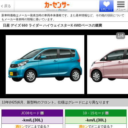
戻る
お気に入り
メニュー
新車時価格はメーカー発表当時の車両本体価格です。また基本情報など、その他の項目について
もメーカー発表時の情報に基いています。
日産 デイズ 660 ライダー ハイウェイスターX 4WDベースの燃費
1/4
13年(H25)6月、新型時のフロント。仕様はグレードにより異なります
JC08モード
10・15モード
-km/L(30L)
-km/L(30L)
満タン
でどこまで走る？
満タン
でどこまで走る？