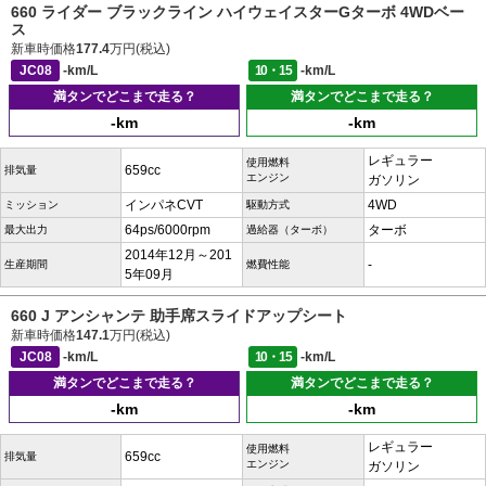
660 ライダー ブラックライン ハイウェイスターGターボ 4WDベー
ス
新車時価格
177.4
万円(税込)
JC08
-km/L
10・15
-km/L
満タンでどこまで走る？
満タンでどこまで走る？
-km
-km
レギュラー
使用燃料
659cc
排気量
エンジン
ガソリン
インパネCVT
4WD
ミッション
駆動方式
64ps/6000rpm
ターボ
最大出力
過給器（ターボ）
2014年12月～201
-
生産期間
燃費性能
5年09月
660 J アンシャンテ 助手席スライドアップシート
新車時価格
147.1
万円(税込)
JC08
-km/L
10・15
-km/L
満タンでどこまで走る？
満タンでどこまで走る？
-km
-km
レギュラー
使用燃料
659cc
排気量
エンジン
ガソリン