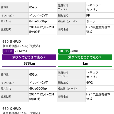
レギュラー
使用燃料
659cc
排気量
エンジン
ガソリン
インパネCVT
FF
ミッション
駆動方式
64ps/6000rpm
ターボ
最大出力
過給器（ターボ）
2014年12月～201
H27年度燃費基準
生産期間
燃費性能
5年09月
達成
660 S 4WD
新車時価格
127.3
万円(税込)
JC08
22.6km/L
10・15
-km/L
満タンでどこまで走る？
満タンでどこまで走る？
678km
-km
レギュラー
使用燃料
659cc
排気量
エンジン
ガソリン
インパネCVT
4WD
ミッション
駆動方式
49ps/6500rpm
-
最大出力
過給器（ターボ）
2014年12月～201
H27年度燃費基準
生産期間
燃費性能
5年09月
達成
660 X 4WD
新車時価格
137.6
万円(税込)