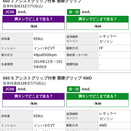
660 J アシストグリップ付車 乗降グリップ
新車時価格
112
万円(税込)
JC08
-km/L
10・15
-km/L
満タンでどこまで走る？
満タンでどこまで走る？
-km
-km
レギュラー
使用燃料
659cc
排気量
エンジン
ガソリン
インパネCVT
FF
ミッション
駆動方式
49ps/6500rpm
-
最大出力
過給器（ターボ）
2014年12月～201
-
生産期間
燃費性能
5年09月
660 S アシストグリップ付車 乗降グリップ 4WD
新車時価格
129.5
万円(税込)
JC08
-km/L
10・15
-km/L
満タンでどこまで走る？
満タンでどこまで走る？
-km
-km
レギュラー
使用燃料
659cc
排気量
エンジン
ガソリン
インパネCVT
4WD
ミッション
駆動方式