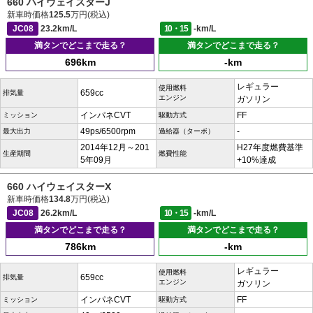
660 ハイウェイスターJ
新車時価格
125.5
万円(税込)
JC08
23.2km/L
10・15
-km/L
満タンでどこまで走る？
満タンでどこまで走る？
696km
-km
レギュラー
使用燃料
659cc
排気量
エンジン
ガソリン
インパネCVT
FF
ミッション
駆動方式
49ps/6500rpm
-
最大出力
過給器（ターボ）
2014年12月～201
H27年度燃費基準
生産期間
燃費性能
5年09月
+10%達成
660 ハイウェイスターX
新車時価格
134.8
万円(税込)
JC08
26.2km/L
10・15
-km/L
満タンでどこまで走る？
満タンでどこまで走る？
786km
-km
レギュラー
使用燃料
659cc
排気量
エンジン
ガソリン
インパネCVT
FF
ミッション
駆動方式