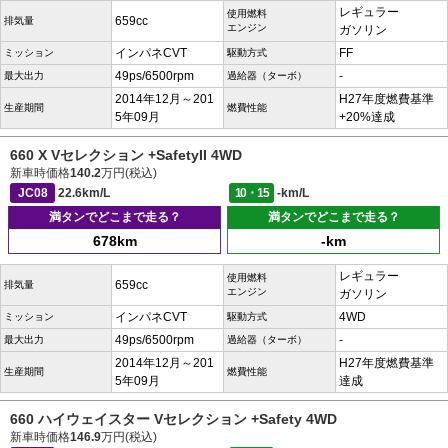
レギュラー
使用燃料
659cc
排気量
エンジン
ガソリン
インパネCVT
FF
ミッション
駆動方式
49ps/6500rpm
-
最大出力
過給器（ターボ）
2014年12月～201
H27年度燃費基準
生産期間
燃費性能
5年09月
+20%達成
660 X Vセレクション +SafetyII 4WD
新車時価格
140.2
万円(税込)
JC08
22.6km/L
10・15
-km/L
満タンでどこまで走る？
満タンでどこまで走る？
678km
-km
レギュラー
使用燃料
659cc
排気量
エンジン
ガソリン
インパネCVT
4WD
ミッション
駆動方式
49ps/6500rpm
-
最大出力
過給器（ターボ）
2014年12月～201
H27年度燃費基準
生産期間
燃費性能
5年09月
達成
660 ハイウェイスター Vセレクション +Safety 4WD
新車時価格
146.9
万円(税込)