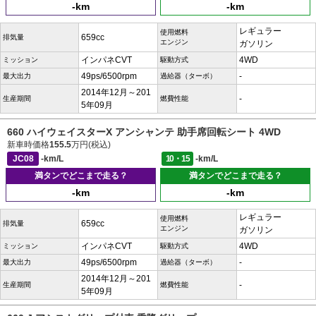
-km
-km
レギュラー
使用燃料
659cc
排気量
エンジン
ガソリン
インパネCVT
4WD
ミッション
駆動方式
49ps/6500rpm
-
最大出力
過給器（ターボ）
2014年12月～201
-
生産期間
燃費性能
5年09月
660 ハイウェイスターX アンシャンテ 助手席回転シート 4WD
新車時価格
155.5
万円(税込)
JC08
-km/L
10・15
-km/L
満タンでどこまで走る？
満タンでどこまで走る？
-km
-km
レギュラー
使用燃料
659cc
排気量
エンジン
ガソリン
インパネCVT
4WD
ミッション
駆動方式
49ps/6500rpm
-
最大出力
過給器（ターボ）
2014年12月～201
-
生産期間
燃費性能
5年09月