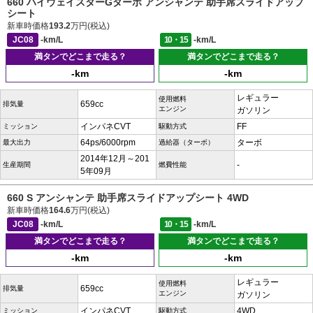
660 ハイウェイスターGターボ アンシャンテ 助手席スライドアップ
シート
新車時価格
193.2
万円(税込)
JC08
-km/L
10・15
-km/L
満タンでどこまで走る？
満タンでどこまで走る？
-km
-km
レギュラー
使用燃料
659cc
排気量
エンジン
ガソリン
インパネCVT
FF
ミッション
駆動方式
64ps/6000rpm
ターボ
最大出力
過給器（ターボ）
2014年12月～201
-
生産期間
燃費性能
5年09月
660 S アンシャンテ 助手席スライドアップシート 4WD
新車時価格
164.6
万円(税込)
JC08
-km/L
10・15
-km/L
満タンでどこまで走る？
満タンでどこまで走る？
-km
-km
レギュラー
使用燃料
659cc
排気量
エンジン
ガソリン
インパネCVT
4WD
ミッション
駆動方式