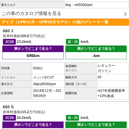
6kg・m/5000rpm
最大トルク
この車のカタログ情報を見る
デイズ（14年12月～15年09月モデル）の他のグレード一覧
660 J
新車時価格
109.8
万円(税込)
JC08
23.2km/L
10・15
-km/L
満タンでどこまで走る？
満タンでどこまで走る？
696km
-km
レギュラー
使用燃料
659cc
排気量
エンジン
ガソリン
インパネCVT
FF
ミッション
駆動方式
49ps/6500rpm
-
最大出力
過給器（ターボ）
2014年12月～201
H27年度燃費基準
生産期間
燃費性能
5年09月
+10%達成
660 S
新車時価格
115.2
万円(税込)
JC08
26.2km/L
10・15
-km/L
満タンでどこまで走る？
満タンでどこまで走る？