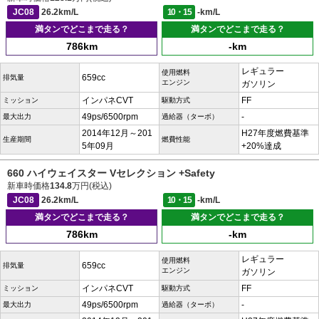
JC08
26.2km/L
10・15
-km/L
満タンでどこまで走る？
満タンでどこまで走る？
786km
-km
レギュラー
使用燃料
659cc
排気量
エンジン
ガソリン
インパネCVT
FF
ミッション
駆動方式
49ps/6500rpm
-
最大出力
過給器（ターボ）
2014年12月～201
H27年度燃費基準
生産期間
燃費性能
5年09月
+20%達成
660 ハイウェイスター Vセレクション +Safety
新車時価格
134.8
万円(税込)
JC08
26.2km/L
10・15
-km/L
満タンでどこまで走る？
満タンでどこまで走る？
786km
-km
レギュラー
使用燃料
659cc
排気量
エンジン
ガソリン
インパネCVT
FF
ミッション
駆動方式
49ps/6500rpm
-
最大出力
過給器（ターボ）