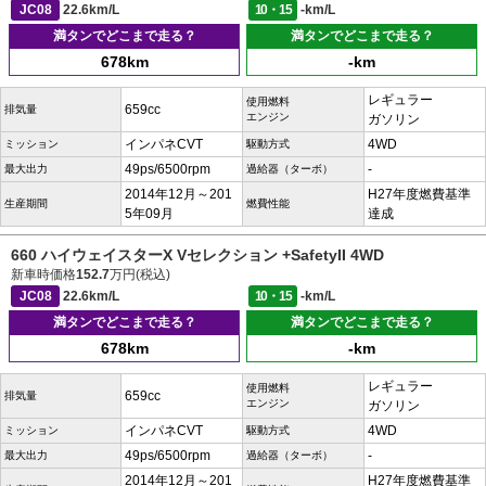
JC08
22.6km/L
10・15
-km/L
満タンでどこまで走る？
満タンでどこまで走る？
678km
-km
レギュラー
使用燃料
659cc
排気量
エンジン
ガソリン
インパネCVT
4WD
ミッション
駆動方式
49ps/6500rpm
-
最大出力
過給器（ターボ）
2014年12月～201
H27年度燃費基準
生産期間
燃費性能
5年09月
達成
660 ハイウェイスターX Vセレクション +SafetyII 4WD
新車時価格
152.7
万円(税込)
JC08
22.6km/L
10・15
-km/L
満タンでどこまで走る？
満タンでどこまで走る？
678km
-km
レギュラー
使用燃料
659cc
排気量
エンジン
ガソリン
インパネCVT
4WD
ミッション
駆動方式
49ps/6500rpm
-
最大出力
過給器（ターボ）
2014年12月～201
H27年度燃費基準