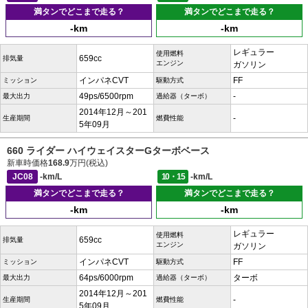
満タンでどこまで走る？
満タンでどこまで走る？
-km
-km
レギュラー
使用燃料
659cc
排気量
エンジン
ガソリン
インパネCVT
FF
ミッション
駆動方式
49ps/6500rpm
-
最大出力
過給器（ターボ）
2014年12月～201
-
生産期間
燃費性能
5年09月
660 ライダー ハイウェイスターGターボベース
新車時価格
168.9
万円(税込)
JC08
-km/L
10・15
-km/L
満タンでどこまで走る？
満タンでどこまで走る？
-km
-km
レギュラー
使用燃料
659cc
排気量
エンジン
ガソリン
インパネCVT
FF
ミッション
駆動方式
64ps/6000rpm
ターボ
最大出力
過給器（ターボ）
2014年12月～201
-
生産期間
燃費性能
5年09月