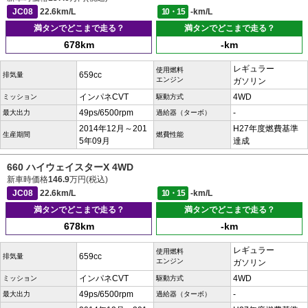
JC08
22.6km/L
10・15
-km/L
満タンでどこまで走る？
満タンでどこまで走る？
678km
-km
レギュラー
使用燃料
659cc
排気量
エンジン
ガソリン
インパネCVT
4WD
ミッション
駆動方式
49ps/6500rpm
-
最大出力
過給器（ターボ）
2014年12月～201
H27年度燃費基準
生産期間
燃費性能
5年09月
達成
660 ハイウェイスターX 4WD
新車時価格
146.9
万円(税込)
JC08
22.6km/L
10・15
-km/L
満タンでどこまで走る？
満タンでどこまで走る？
678km
-km
レギュラー
使用燃料
659cc
排気量
エンジン
ガソリン
インパネCVT
4WD
ミッション
駆動方式
49ps/6500rpm
-
最大出力
過給器（ターボ）