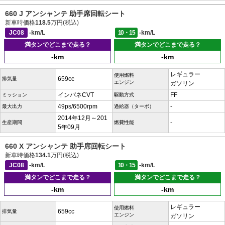
660 J アンシャンテ 助手席回転シート
新車時価格
118.5
万円(税込)
JC08
-km/L
10・15
-km/L
満タンでどこまで走る？
満タンでどこまで走る？
-km
-km
レギュラー
使用燃料
659cc
排気量
エンジン
ガソリン
インパネCVT
FF
ミッション
駆動方式
49ps/6500rpm
-
最大出力
過給器（ターボ）
2014年12月～201
-
生産期間
燃費性能
5年09月
660 X アンシャンテ 助手席回転シート
新車時価格
134.1
万円(税込)
JC08
-km/L
10・15
-km/L
満タンでどこまで走る？
満タンでどこまで走る？
-km
-km
レギュラー
使用燃料
659cc
排気量
エンジン
ガソリン