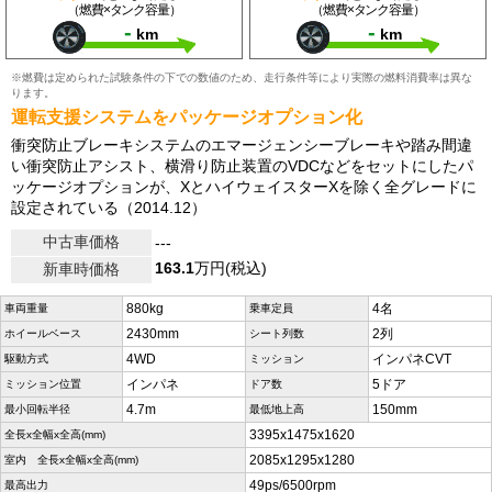
（燃費×タンク容量）
（燃費×タンク容量）
-
-
km
km
※燃費は定められた試験条件の下での数値のため、走行条件等により実際の燃料消費率は異な
ります。
運転支援システムをパッケージオプション化
衝突防止ブレーキシステムのエマージェンシーブレーキや踏み間違
い衝突防止アシスト、横滑り防止装置のVDCなどをセットにしたパ
ッケージオプションが、XとハイウェイスターXを除く全グレードに
設定されている（2014.12）
中古車価格
---
163.1
万円(税込)
新車時価格
880kg
4名
車両重量
乗車定員
2430mm
2列
ホイールベース
シート列数
4WD
インパネCVT
駆動方式
ミッション
インパネ
5ドア
ミッション位置
ドア数
4.7m
150mm
最小回転半径
最低地上高
3395x1475x1620
全長x全幅x全高(mm)
2085x1295x1280
室内 全長x全幅x全高(mm)
49ps/6500rpm
最高出力