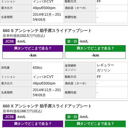
インパネCVT
FF
ミッション
駆動方式
49ps/6500rpm
-
最大出力
過給器（ターボ）
2014年12月～201
-
生産期間
燃費性能
5年09月
660 S アンシャンテ 助手席スライドアップシート
新車時価格
152.5
万円(税込)
JC08
-km/L
10・15
-km/L
満タンでどこまで走る？
満タンでどこまで走る？
-km
-km
レギュラー
使用燃料
659cc
排気量
エンジン
ガソリン
インパネCVT
FF
ミッション
駆動方式
49ps/6500rpm
-
最大出力
過給器（ターボ）
2014年12月～201
-
生産期間
燃費性能
5年09月
660 X アンシャンテ 助手席スライドアップシート
新車時価格
166
万円(税込)
JC08
-km/L
10・15
-km/L
満タンでどこまで走る？
満タンでどこまで走る？