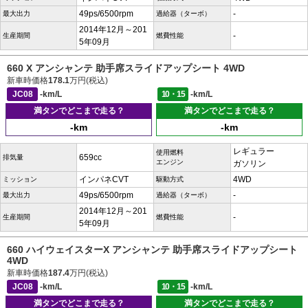
49ps/6500rpm
-
最大出力
過給器（ターボ）
2014年12月～201
-
生産期間
燃費性能
5年09月
660 X アンシャンテ 助手席スライドアップシート 4WD
新車時価格
178.1
万円(税込)
JC08
-km/L
10・15
-km/L
満タンでどこまで走る？
満タンでどこまで走る？
-km
-km
レギュラー
使用燃料
659cc
排気量
エンジン
ガソリン
インパネCVT
4WD
ミッション
駆動方式
49ps/6500rpm
-
最大出力
過給器（ターボ）
2014年12月～201
-
生産期間
燃費性能
5年09月
660 ハイウェイスターX アンシャンテ 助手席スライドアップシート
4WD
新車時価格
187.4
万円(税込)
JC08
-km/L
10・15
-km/L
満タンでどこまで走る？
満タンでどこまで走る？