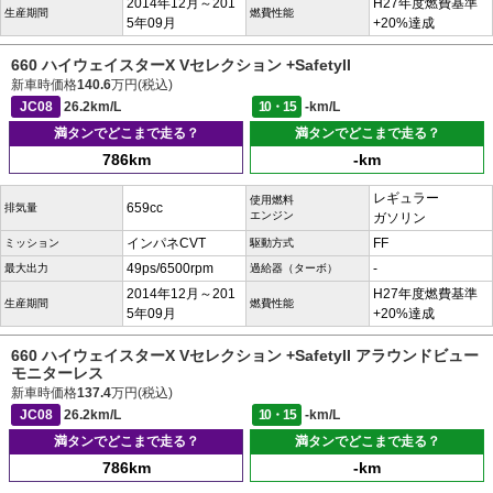
2014年12月～201
H27年度燃費基準
生産期間
燃費性能
5年09月
+20%達成
660 ハイウェイスターX Vセレクション +SafetyII
新車時価格
140.6
万円(税込)
JC08
26.2km/L
10・15
-km/L
満タンでどこまで走る？
満タンでどこまで走る？
786km
-km
レギュラー
使用燃料
659cc
排気量
エンジン
ガソリン
インパネCVT
FF
ミッション
駆動方式
49ps/6500rpm
-
最大出力
過給器（ターボ）
2014年12月～201
H27年度燃費基準
生産期間
燃費性能
5年09月
+20%達成
660 ハイウェイスターX Vセレクション +SafetyII アラウンドビュー
モニターレス
新車時価格
137.4
万円(税込)
JC08
26.2km/L
10・15
-km/L
満タンでどこまで走る？
満タンでどこまで走る？
786km
-km