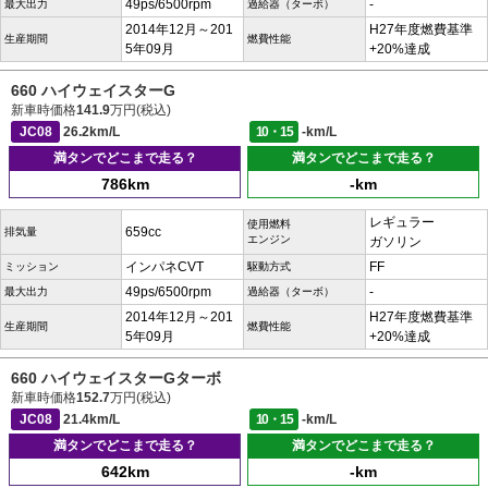
49ps/6500rpm
-
最大出力
過給器（ターボ）
2014年12月～201
H27年度燃費基準
生産期間
燃費性能
5年09月
+20%達成
660 ハイウェイスターG
新車時価格
141.9
万円(税込)
JC08
26.2km/L
10・15
-km/L
満タンでどこまで走る？
満タンでどこまで走る？
786km
-km
レギュラー
使用燃料
659cc
排気量
エンジン
ガソリン
インパネCVT
FF
ミッション
駆動方式
49ps/6500rpm
-
最大出力
過給器（ターボ）
2014年12月～201
H27年度燃費基準
生産期間
燃費性能
5年09月
+20%達成
660 ハイウェイスターGターボ
新車時価格
152.7
万円(税込)
JC08
21.4km/L
10・15
-km/L
満タンでどこまで走る？
満タンでどこまで走る？
642km
-km