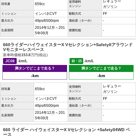
レギュラー
使用燃料
659cc
排気量
エンジン
ガソリン
インパネCVT
FF
ミッション
駆動方式
49ps/6500rpm
-
最大出力
過給器（ターボ）
2014年12月～201
-
生産期間
燃費性能
5年09月
660ライダーハイウェイスターX Vセレクション+SafetyIIアラウンド
Vモニターレスベース
新車時価格
153.6
万円(税込)
JC08
-km/L
10・15
-km/L
満タンでどこまで走る？
満タンでどこまで走る？
-km
-km
レギュラー
使用燃料
659cc
排気量
エンジン
ガソリン
インパネCVT
FF
ミッション
駆動方式
49ps/6500rpm
-
最大出力
過給器（ターボ）
2014年12月～201
-
生産期間
燃費性能
5年09月
660 ライダー ハイウェイスターX Vセレクション +SafetyII4WD ベ
ース