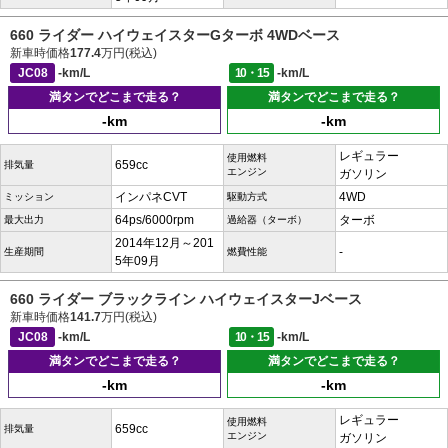
660 ライダー ハイウェイスターGターボ 4WDベース
新車時価格
177.4
万円(税込)
JC08
-km/L
10・15
-km/L
満タンでどこまで走る？
満タンでどこまで走る？
-km
-km
レギュラー
使用燃料
659cc
排気量
エンジン
ガソリン
インパネCVT
4WD
ミッション
駆動方式
64ps/6000rpm
ターボ
最大出力
過給器（ターボ）
2014年12月～201
-
生産期間
燃費性能
5年09月
660 ライダー ブラックライン ハイウェイスターJベース
新車時価格
141.7
万円(税込)
JC08
-km/L
10・15
-km/L
満タンでどこまで走る？
満タンでどこまで走る？
-km
-km
レギュラー
使用燃料
659cc
排気量
エンジン
ガソリン