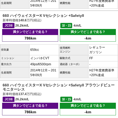
2014年12月～201
H27年度燃費基準
生産期間
燃費性能
5年09月
+20%達成
660 ハイウェイスターX Vセレクション +SafetyII
新車時価格
140.6
万円(税込)
JC08
26.2km/L
10・15
-km/L
満タンでどこまで走る？
満タンでどこまで走る？
786km
-km
レギュラー
使用燃料
659cc
排気量
エンジン
ガソリン
インパネCVT
FF
ミッション
駆動方式
49ps/6500rpm
-
最大出力
過給器（ターボ）
2014年12月～201
H27年度燃費基準
生産期間
燃費性能
5年09月
+20%達成
660 ハイウェイスターX Vセレクション +SafetyII アラウンドビュー
モニターレス
新車時価格
137.4
万円(税込)
JC08
26.2km/L
10・15
-km/L
満タンでどこまで走る？
満タンでどこまで走る？
786km
-km