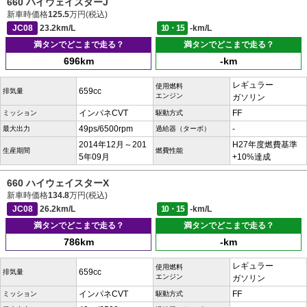
660 ハイウェイスターJ
新車時価格
125.5
万円(税込)
JC08
23.2km/L
10・15
-km/L
満タンでどこまで走る？
満タンでどこまで走る？
696km
-km
レギュラー
使用燃料
659cc
排気量
エンジン
ガソリン
インパネCVT
FF
ミッション
駆動方式
49ps/6500rpm
-
最大出力
過給器（ターボ）
2014年12月～201
H27年度燃費基準
生産期間
燃費性能
5年09月
+10%達成
660 ハイウェイスターX
新車時価格
134.8
万円(税込)
JC08
26.2km/L
10・15
-km/L
満タンでどこまで走る？
満タンでどこまで走る？
786km
-km
レギュラー
使用燃料
659cc
排気量
エンジン
ガソリン
インパネCVT
FF
ミッション
駆動方式