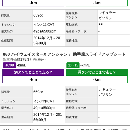
-km
-km
レギュラー
使用燃料
659cc
排気量
エンジン
ガソリン
インパネCVT
FF
ミッション
駆動方式
49ps/6500rpm
-
最大出力
過給器（ターボ）
2014年12月～201
-
生産期間
燃費性能
5年09月
660 ハイウェイスターX アンシャンテ 助手席スライドアップシート
新車時価格
175.3
万円(税込)
JC08
-km/L
10・15
-km/L
満タンでどこまで走る？
満タンでどこまで走る？
-km
-km
レギュラー
使用燃料
659cc
排気量
エンジン
ガソリン
インパネCVT
FF
ミッション
駆動方式
49ps/6500rpm
-
最大出力
過給器（ターボ）
2014年12月～201
-
生産期間
燃費性能
5年09月