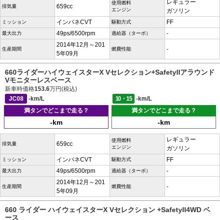
レギュラー
使用燃料
659cc
排気量
エンジン
ガソリン
インパネCVT
FF
ミッション
駆動方式
49ps/6500rpm
-
最大出力
過給器（ターボ）
2014年12月～201
-
生産期間
燃費性能
5年09月
660ライダーハイウェイスターX Vセレクション+SafetyIIアラウンド
Vモニターレスベース
新車時価格
153.6
万円(税込)
JC08
-km/L
10・15
-km/L
満タンでどこまで走る？
満タンでどこまで走る？
-km
-km
レギュラー
使用燃料
659cc
排気量
エンジン
ガソリン
インパネCVT
FF
ミッション
駆動方式
49ps/6500rpm
-
最大出力
過給器（ターボ）
2014年12月～201
-
生産期間
燃費性能
5年09月
660 ライダー ハイウェイスターX Vセレクション +SafetyII4WD ベ
ース