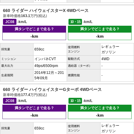
660 ライダー ハイウェイスターX 4WDベース
新車時価格
163.1
万円(税込)
JC08
-km/L
10・15
-km/L
満タンでどこまで走る？
満タンでどこまで走る？
-km
-km
レギュラー
使用燃料
659cc
排気量
エンジン
ガソリン
インパネCVT
4WD
ミッション
駆動方式
49ps/6500rpm
-
最大出力
過給器（ターボ）
2014年12月～201
-
生産期間
燃費性能
5年09月
660 ライダー ハイウェイスターGターボ 4WDベース
新車時価格
177.4
万円(税込)
JC08
-km/L
10・15
-km/L
満タンでどこまで走る？
満タンでどこまで走る？
-km
-km
レギュラー
使用燃料
659cc
排気量
エンジン
ガソリン