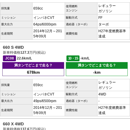
レギュラー
使用燃料
659cc
排気量
エンジン
ガソリン
インパネCVT
FF
ミッション
駆動方式
64ps/6000rpm
ターボ
最大出力
過給器（ターボ）
2014年12月～201
H27年度燃費基準
生産期間
燃費性能
5年09月
達成
660 S 4WD
新車時価格
127.3
万円(税込)
JC08
22.6km/L
10・15
-km/L
満タンでどこまで走る？
満タンでどこまで走る？
678km
-km
レギュラー
使用燃料
659cc
排気量
エンジン
ガソリン
インパネCVT
4WD
ミッション
駆動方式
49ps/6500rpm
-
最大出力
過給器（ターボ）
2014年12月～201
H27年度燃費基準
生産期間
燃費性能
5年09月
達成
660 X 4WD
新車時価格
137.6
万円(税込)