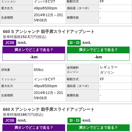
インパネCVT
FF
ミッション
駆動方式
49ps/6500rpm
-
最大出力
過給器（ターボ）
2014年12月～201
-
生産期間
燃費性能
5年09月
660 S アンシャンテ 助手席スライドアップシート
新車時価格
152.5
万円(税込)
JC08
-km/L
10・15
-km/L
満タンでどこまで走る？
満タンでどこまで走る？
-km
-km
レギュラー
使用燃料
659cc
排気量
エンジン
ガソリン
インパネCVT
FF
ミッション
駆動方式
49ps/6500rpm
-
最大出力
過給器（ターボ）
2014年12月～201
-
生産期間
燃費性能
5年09月
660 X アンシャンテ 助手席スライドアップシート
新車時価格
166
万円(税込)
JC08
-km/L
10・15
-km/L
満タンでどこまで走る？
満タンでどこまで走る？