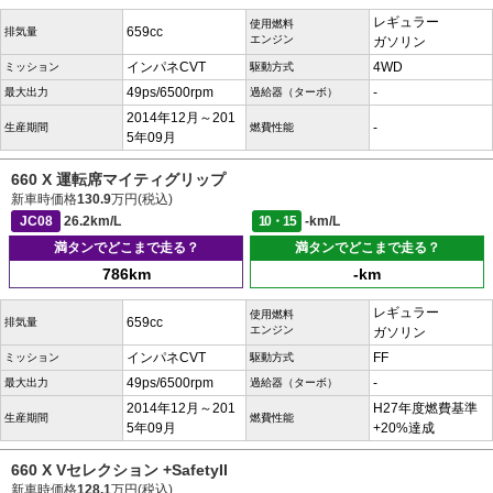
レギュラー
使用燃料
659cc
排気量
エンジン
ガソリン
インパネCVT
4WD
ミッション
駆動方式
49ps/6500rpm
-
最大出力
過給器（ターボ）
2014年12月～201
-
生産期間
燃費性能
5年09月
660 X 運転席マイティグリップ
新車時価格
130.9
万円(税込)
JC08
26.2km/L
10・15
-km/L
満タンでどこまで走る？
満タンでどこまで走る？
786km
-km
レギュラー
使用燃料
659cc
排気量
エンジン
ガソリン
インパネCVT
FF
ミッション
駆動方式
49ps/6500rpm
-
最大出力
過給器（ターボ）
2014年12月～201
H27年度燃費基準
生産期間
燃費性能
5年09月
+20%達成
660 X Vセレクション +SafetyII
新車時価格
128.1
万円(税込)