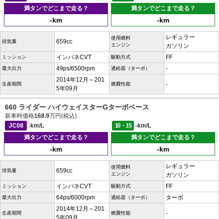
満タンでどこまで走る？
満タンでどこまで走る？
-km
-km
レギュラー
使用燃料
659cc
排気量
エンジン
ガソリン
インパネCVT
FF
ミッション
駆動方式
49ps/6500rpm
-
最大出力
過給器（ターボ）
2014年12月～201
-
生産期間
燃費性能
5年09月
660 ライダー ハイウェイスターGターボベース
新車時価格
168.9
万円(税込)
JC08
-km/L
10・15
-km/L
満タンでどこまで走る？
満タンでどこまで走る？
-km
-km
レギュラー
使用燃料
659cc
排気量
エンジン
ガソリン
インパネCVT
FF
ミッション
駆動方式
64ps/6000rpm
ターボ
最大出力
過給器（ターボ）
2014年12月～201
-
生産期間
燃費性能
5年09月