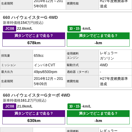
2014年12月～201
H27年度燃費基準
生産期間
燃費性能
5年09月
達成
660 ハイウェイスターG 4WD
新車時価格
154
万円(税込)
JC08
22.6km/L
10・15
-km/L
満タンでどこまで走る？
満タンでどこまで走る？
678km
-km
レギュラー
使用燃料
659cc
排気量
エンジン
ガソリン
インパネCVT
4WD
ミッション
駆動方式
49ps/6500rpm
-
最大出力
過給器（ターボ）
2014年12月～201
H27年度燃費基準
生産期間
燃費性能
5年09月
達成
660 ハイウェイスターGターボ 4WD
新車時価格
161.2
万円(税込)
JC08
21.0km/L
10・15
-km/L
満タンでどこまで走る？
満タンでどこまで走る？
630km
-km
レギュラー
使用燃料