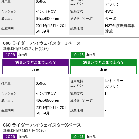
659cc
排気量
エンジン
ガソリン
インパネCVT
4WD
ミッション
駆動方式
64ps/6000rpm
ターボ
最大出力
過給器（ターボ）
2014年12月～201
H27年度燃費基準
生産期間
燃費性能
5年09月
達成
660 ライダー ハイウェイスターJベース
新車時価格
141.7
万円(税込)
JC08
-km/L
10・15
-km/L
満タンでどこまで走る？
満タンでどこまで走る？
-km
-km
レギュラー
使用燃料
659cc
排気量
エンジン
ガソリン
インパネCVT
FF
ミッション
駆動方式
49ps/6500rpm
-
最大出力
過給器（ターボ）
2014年12月～201
-
生産期間
燃費性能
5年09月
660 ライダー ハイウェイスターXベース
新車時価格
151
万円(税込)
JC08
-km/L
10・15
-km/L