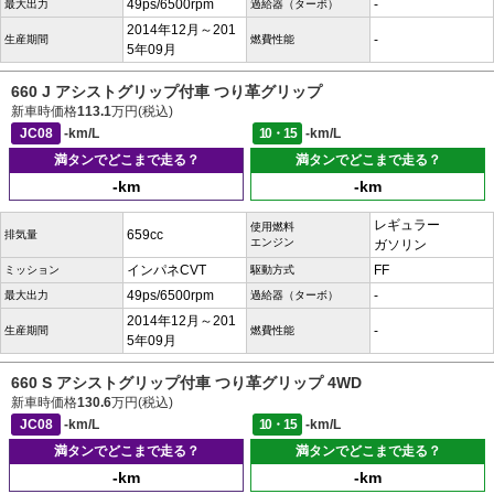
49ps/6500rpm
-
最大出力
過給器（ターボ）
2014年12月～201
-
生産期間
燃費性能
5年09月
660 J アシストグリップ付車 つり革グリップ
新車時価格
113.1
万円(税込)
JC08
-km/L
10・15
-km/L
満タンでどこまで走る？
満タンでどこまで走る？
-km
-km
レギュラー
使用燃料
659cc
排気量
エンジン
ガソリン
インパネCVT
FF
ミッション
駆動方式
49ps/6500rpm
-
最大出力
過給器（ターボ）
2014年12月～201
-
生産期間
燃費性能
5年09月
660 S アシストグリップ付車 つり革グリップ 4WD
新車時価格
130.6
万円(税込)
JC08
-km/L
10・15
-km/L
満タンでどこまで走る？
満タンでどこまで走る？
-km
-km