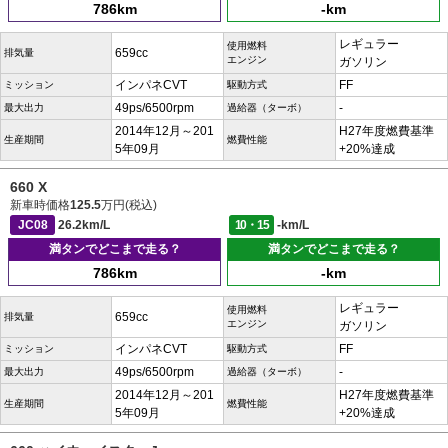
786km
-km
レギュラー
使用燃料
659cc
排気量
エンジン
ガソリン
インパネCVT
FF
ミッション
駆動方式
49ps/6500rpm
-
最大出力
過給器（ターボ）
2014年12月～201
H27年度燃費基準
生産期間
燃費性能
5年09月
+20%達成
660 X
新車時価格
125.5
万円(税込)
JC08
26.2km/L
10・15
-km/L
満タンでどこまで走る？
満タンでどこまで走る？
786km
-km
レギュラー
使用燃料
659cc
排気量
エンジン
ガソリン
インパネCVT
FF
ミッション
駆動方式
49ps/6500rpm
-
最大出力
過給器（ターボ）
2014年12月～201
H27年度燃費基準
生産期間
燃費性能
5年09月
+20%達成