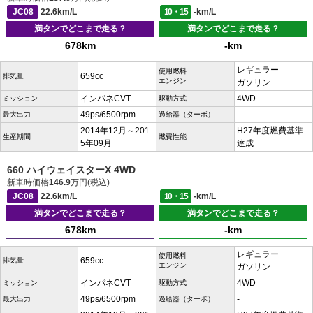
JC08
22.6km/L
10・15
-km/L
満タンでどこまで走る？
満タンでどこまで走る？
678km
-km
レギュラー
使用燃料
659cc
排気量
エンジン
ガソリン
インパネCVT
4WD
ミッション
駆動方式
49ps/6500rpm
-
最大出力
過給器（ターボ）
2014年12月～201
H27年度燃費基準
生産期間
燃費性能
5年09月
達成
660 ハイウェイスターX 4WD
新車時価格
146.9
万円(税込)
JC08
22.6km/L
10・15
-km/L
満タンでどこまで走る？
満タンでどこまで走る？
678km
-km
レギュラー
使用燃料
659cc
排気量
エンジン
ガソリン
インパネCVT
4WD
ミッション
駆動方式
49ps/6500rpm
-
最大出力
過給器（ターボ）