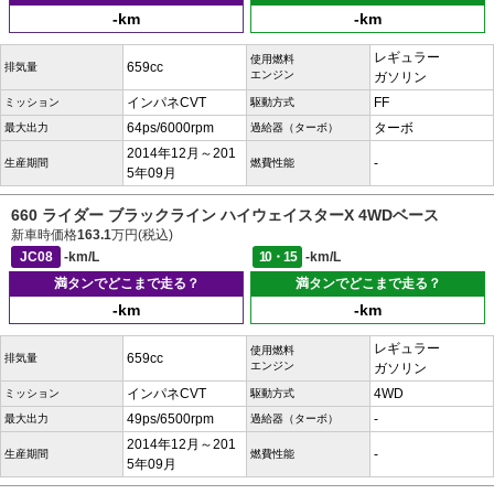
-km
-km
レギュラー
使用燃料
659cc
排気量
エンジン
ガソリン
インパネCVT
FF
ミッション
駆動方式
64ps/6000rpm
ターボ
最大出力
過給器（ターボ）
2014年12月～201
-
生産期間
燃費性能
5年09月
660 ライダー ブラックライン ハイウェイスターX 4WDベース
新車時価格
163.1
万円(税込)
JC08
-km/L
10・15
-km/L
満タンでどこまで走る？
満タンでどこまで走る？
-km
-km
レギュラー
使用燃料
659cc
排気量
エンジン
ガソリン
インパネCVT
4WD
ミッション
駆動方式
49ps/6500rpm
-
最大出力
過給器（ターボ）
2014年12月～201
-
生産期間
燃費性能
5年09月