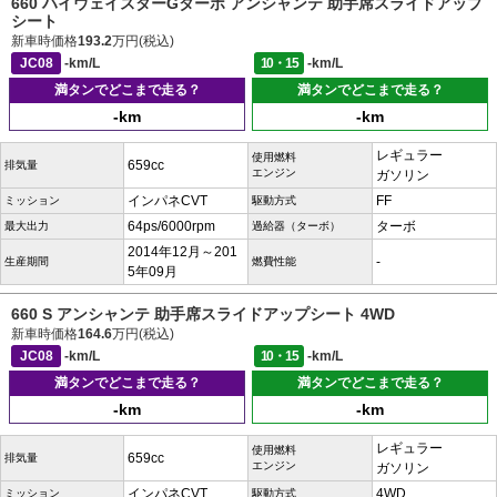
660 ハイウェイスターGターボ アンシャンテ 助手席スライドアップ
シート
新車時価格
193.2
万円(税込)
JC08
-km/L
10・15
-km/L
満タンでどこまで走る？
満タンでどこまで走る？
-km
-km
レギュラー
使用燃料
659cc
排気量
エンジン
ガソリン
インパネCVT
FF
ミッション
駆動方式
64ps/6000rpm
ターボ
最大出力
過給器（ターボ）
2014年12月～201
-
生産期間
燃費性能
5年09月
660 S アンシャンテ 助手席スライドアップシート 4WD
新車時価格
164.6
万円(税込)
JC08
-km/L
10・15
-km/L
満タンでどこまで走る？
満タンでどこまで走る？
-km
-km
レギュラー
使用燃料
659cc
排気量
エンジン
ガソリン
インパネCVT
4WD
ミッション
駆動方式