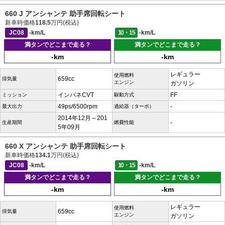
660 J アンシャンテ 助手席回転シート
新車時価格
118.5
万円(税込)
JC08
-km/L
10・15
-km/L
満タンでどこまで走る？
満タンでどこまで走る？
-km
-km
レギュラー
使用燃料
659cc
排気量
エンジン
ガソリン
インパネCVT
FF
ミッション
駆動方式
49ps/6500rpm
-
最大出力
過給器（ターボ）
2014年12月～201
-
生産期間
燃費性能
5年09月
660 X アンシャンテ 助手席回転シート
新車時価格
134.1
万円(税込)
JC08
-km/L
10・15
-km/L
満タンでどこまで走る？
満タンでどこまで走る？
-km
-km
レギュラー
使用燃料
659cc
排気量
エンジン
ガソリン