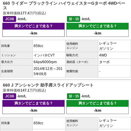
660 ライダー ブラックライン ハイウェイスターGターボ 4WDベー
ス
新車時価格
177.4
万円(税込)
JC08
-km/L
10・15
-km/L
満タンでどこまで走る？
満タンでどこまで走る？
-km
-km
レギュラー
使用燃料
659cc
排気量
エンジン
ガソリン
インパネCVT
4WD
ミッション
駆動方式
64ps/6000rpm
ターボ
最大出力
過給器（ターボ）
2014年12月～201
-
生産期間
燃費性能
5年09月
660 J アンシャンテ 助手席スライドアップシート
新車時価格
147.1
万円(税込)
JC08
-km/L
10・15
-km/L
満タンでどこまで走る？
満タンでどこまで走る？
-km
-km
レギュラー
使用燃料
659cc
排気量
エンジン
ガソリン