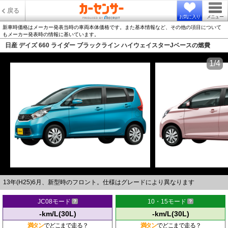
戻る
お気に入り
メニュー
新車時価格はメーカー発表当時の車両本体価格です。また基本情報など、その他の項目について
もメーカー発表時の情報に基いています。
日産 デイズ 660 ライダー ブラックライン ハイウェイスターJベースの燃費
1/4
13年(H25)6月、新型時のフロント。仕様はグレードにより異なります
JC08モード
10・15モード
-km/L(30L)
-km/L(30L)
満タン
でどこまで走る？
満タン
でどこまで走る？