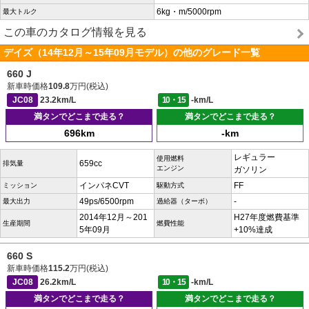
6kg・m/5000rpm
最大トルク
この車のカタログ情報を見る
デイズ（14年12月～15年09月モデル）の他のグレード一覧
660 J
新車時価格
109.8
万円(税込)
JC08
23.2km/L
10・15
-km/L
満タンでどこまで走る？
満タンでどこまで走る？
696km
-km
レギュラー
使用燃料
659cc
排気量
エンジン
ガソリン
インパネCVT
FF
ミッション
駆動方式
49ps/6500rpm
-
最大出力
過給器（ターボ）
2014年12月～201
H27年度燃費基準
生産期間
燃費性能
5年09月
+10%達成
660 S
新車時価格
115.2
万円(税込)
JC08
26.2km/L
10・15
-km/L
満タンでどこまで走る？
満タンでどこまで走る？