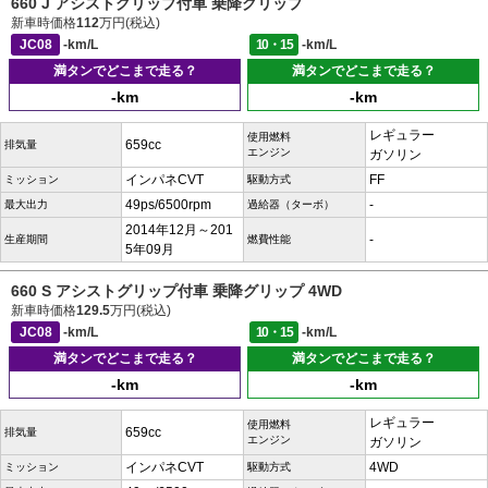
660 J アシストグリップ付車 乗降グリップ
新車時価格
112
万円(税込)
JC08
-km/L
10・15
-km/L
満タンでどこまで走る？
満タンでどこまで走る？
-km
-km
レギュラー
使用燃料
659cc
排気量
エンジン
ガソリン
インパネCVT
FF
ミッション
駆動方式
49ps/6500rpm
-
最大出力
過給器（ターボ）
2014年12月～201
-
生産期間
燃費性能
5年09月
660 S アシストグリップ付車 乗降グリップ 4WD
新車時価格
129.5
万円(税込)
JC08
-km/L
10・15
-km/L
満タンでどこまで走る？
満タンでどこまで走る？
-km
-km
レギュラー
使用燃料
659cc
排気量
エンジン
ガソリン
インパネCVT
4WD
ミッション
駆動方式