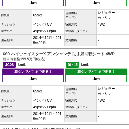
-km
-km
レギュラー
使用燃料
659cc
排気量
エンジン
ガソリン
インパネCVT
4WD
ミッション
駆動方式
49ps/6500rpm
-
最大出力
過給器（ターボ）
2014年12月～201
-
生産期間
燃費性能
5年09月
660 ハイウェイスターX アンシャンテ 助手席回転シート 4WD
新車時価格
155.5
万円(税込)
JC08
-km/L
10・15
-km/L
満タンでどこまで走る？
満タンでどこまで走る？
-km
-km
レギュラー
使用燃料
659cc
排気量
エンジン
ガソリン
インパネCVT
4WD
ミッション
駆動方式
49ps/6500rpm
-
最大出力
過給器（ターボ）
2014年12月～201
-
生産期間
燃費性能
5年09月