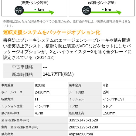
（燃費×タンク容量）
（燃費×タンク容量）
-
-
km
km
※燃費は定められた試験条件の下での数値のため、走行条件等により実際の燃料消費率は異な
ります。
運転支援システムをパッケージオプション化
衝突防止ブレーキシステムのエマージェンシーブレーキや踏み間違
い衝突防止アシスト、横滑り防止装置のVDCなどをセットにしたパ
ッケージオプションが、XとハイウェイスターXを除く全グレードに
設定されている（2014.12）
中古車価格
---
141.7
万円(税込)
新車時価格
820kg
4名
車両重量
乗車定員
2430mm
2列
ホイールベース
シート列数
FF
インパネCVT
駆動方式
ミッション
インパネ
5ドア
ミッション位置
ドア数
4.7m
150mm
最小回転半径
最低地上高
3395x1475x1620
全長x全幅x全高(mm)
2085x1295x1280
室内 全長x全幅x全高(mm)
49ps/6500rpm
最高出力