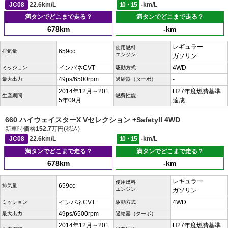
JC08
22.6km/L
10・15
-km/L
満タンでどこまで走る？
満タンでどこまで走る？
678km
-km
レギュラー
使用燃料
659cc
排気量
エンジン
ガソリン
インパネCVT
4WD
ミッション
駆動方式
49ps/6500rpm
-
最大出力
過給器（ターボ）
2014年12月～201
H27年度燃費基準
生産期間
燃費性能
5年09月
達成
660 ハイウェイスターX Vセレクション +SafetyII 4WD
新車時価格
152.7
万円(税込)
JC08
22.6km/L
10・15
-km/L
満タンでどこまで走る？
満タンでどこまで走る？
678km
-km
レギュラー
使用燃料
659cc
排気量
エンジン
ガソリン
インパネCVT
4WD
ミッション
駆動方式
49ps/6500rpm
-
最大出力
過給器（ターボ）
2014年12月～201
H27年度燃費基準