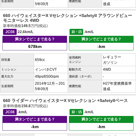
生産期間
燃費性能
5年09月
達成
660 ハイウェイスターX Vセレクション +SafetyII アラウンドビュー
モニターレス 4WD
新車時価格
149.5
万円(税込)
JC08
22.6km/L
10・15
-km/L
満タンでどこまで走る？
満タンでどこまで走る？
678km
-km
レギュラー
使用燃料
659cc
排気量
エンジン
ガソリン
インパネCVT
4WD
ミッション
駆動方式
49ps/6500rpm
-
最大出力
過給器（ターボ）
2014年12月～201
H27年度燃費基準
生産期間
燃費性能
5年09月
達成
660 ライダー ハイウェイスターX Vセレクション +SafetyIIベース
新車時価格
156.8
万円(税込)
JC08
-km/L
10・15
-km/L
満タンでどこまで走る？
満タンでどこまで走る？
-km
-km