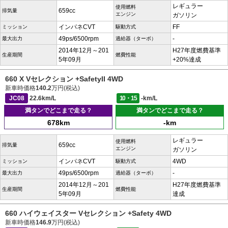
レギュラー
使用燃料
659cc
排気量
エンジン
ガソリン
インパネCVT
FF
ミッション
駆動方式
49ps/6500rpm
-
最大出力
過給器（ターボ）
2014年12月～201
H27年度燃費基準
生産期間
燃費性能
5年09月
+20%達成
660 X Vセレクション +SafetyII 4WD
新車時価格
140.2
万円(税込)
JC08
22.6km/L
10・15
-km/L
満タンでどこまで走る？
満タンでどこまで走る？
678km
-km
レギュラー
使用燃料
659cc
排気量
エンジン
ガソリン
インパネCVT
4WD
ミッション
駆動方式
49ps/6500rpm
-
最大出力
過給器（ターボ）
2014年12月～201
H27年度燃費基準
生産期間
燃費性能
5年09月
達成
660 ハイウェイスター Vセレクション +Safety 4WD
新車時価格
146.9
万円(税込)