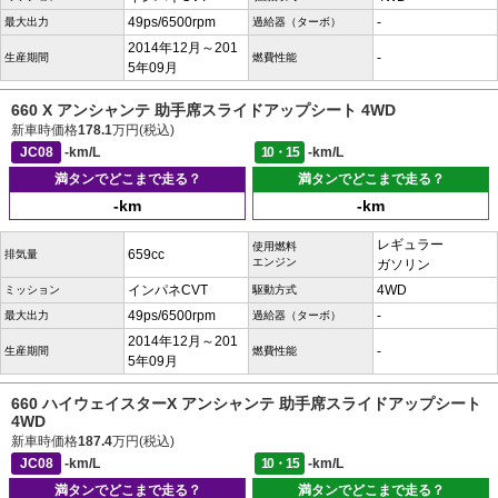
49ps/6500rpm
-
最大出力
過給器（ターボ）
2014年12月～201
-
生産期間
燃費性能
5年09月
660 X アンシャンテ 助手席スライドアップシート 4WD
新車時価格
178.1
万円(税込)
JC08
-km/L
10・15
-km/L
満タンでどこまで走る？
満タンでどこまで走る？
-km
-km
レギュラー
使用燃料
659cc
排気量
エンジン
ガソリン
インパネCVT
4WD
ミッション
駆動方式
49ps/6500rpm
-
最大出力
過給器（ターボ）
2014年12月～201
-
生産期間
燃費性能
5年09月
660 ハイウェイスターX アンシャンテ 助手席スライドアップシート
4WD
新車時価格
187.4
万円(税込)
JC08
-km/L
10・15
-km/L
満タンでどこまで走る？
満タンでどこまで走る？