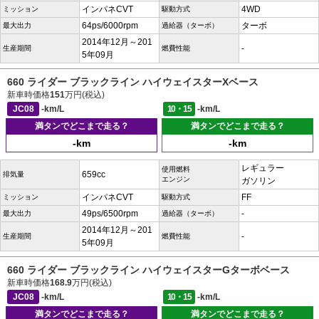
インパネCVT
4WD
ミッション
駆動方式
64ps/6000rpm
ターボ
最大出力
過給器（ターボ）
2014年12月～201
-
生産期間
燃費性能
5年09月
660 ライダー ブラックライン ハイウェイスターXベース
新車時価格
151
万円(税込)
JC08
-km/L
10・15
-km/L
満タンでどこまで走る？
満タンでどこまで走る？
-km
-km
レギュラー
使用燃料
659cc
排気量
エンジン
ガソリン
インパネCVT
FF
ミッション
駆動方式
49ps/6500rpm
-
最大出力
過給器（ターボ）
2014年12月～201
-
生産期間
燃費性能
5年09月
660 ライダー ブラックライン ハイウェイスターGターボベース
新車時価格
168.9
万円(税込)
JC08
-km/L
10・15
-km/L
満タンでどこまで走る？
満タンでどこまで走る？