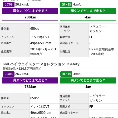
JC08
26.2km/L
10・15
-km/L
満タンでどこまで走る？
満タンでどこまで走る？
786km
-km
レギュラー
使用燃料
659cc
排気量
エンジン
ガソリン
インパネCVT
FF
ミッション
駆動方式
49ps/6500rpm
-
最大出力
過給器（ターボ）
2014年12月～201
H27年度燃費基準
生産期間
燃費性能
5年09月
+20%達成
660 ハイウェイスター Vセレクション +Safety
新車時価格
134.8
万円(税込)
JC08
26.2km/L
10・15
-km/L
満タンでどこまで走る？
満タンでどこまで走る？
786km
-km
レギュラー
使用燃料
659cc
排気量
エンジン
ガソリン
インパネCVT
FF
ミッション
駆動方式
49ps/6500rpm
-
最大出力
過給器（ターボ）