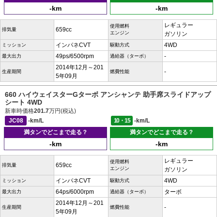
-km
-km
レギュラー
使用燃料
659cc
排気量
エンジン
ガソリン
インパネCVT
4WD
ミッション
駆動方式
49ps/6500rpm
-
最大出力
過給器（ターボ）
2014年12月～201
-
生産期間
燃費性能
5年09月
660 ハイウェイスターGターボ アンシャンテ 助手席スライドアップ
シート 4WD
新車時価格
201.7
万円(税込)
JC08
-km/L
10・15
-km/L
満タンでどこまで走る？
満タンでどこまで走る？
-km
-km
レギュラー
使用燃料
659cc
排気量
エンジン
ガソリン
インパネCVT
4WD
ミッション
駆動方式
64ps/6000rpm
ターボ
最大出力
過給器（ターボ）
2014年12月～201
-
生産期間
燃費性能
5年09月