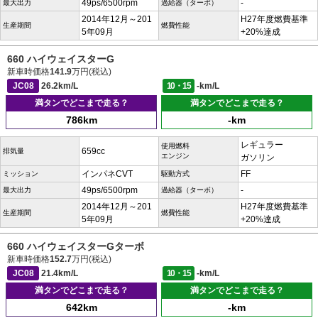
49ps/6500rpm
-
最大出力
過給器（ターボ）
2014年12月～201
H27年度燃費基準
生産期間
燃費性能
5年09月
+20%達成
660 ハイウェイスターG
新車時価格
141.9
万円(税込)
JC08
26.2km/L
10・15
-km/L
満タンでどこまで走る？
満タンでどこまで走る？
786km
-km
レギュラー
使用燃料
659cc
排気量
エンジン
ガソリン
インパネCVT
FF
ミッション
駆動方式
49ps/6500rpm
-
最大出力
過給器（ターボ）
2014年12月～201
H27年度燃費基準
生産期間
燃費性能
5年09月
+20%達成
660 ハイウェイスターGターボ
新車時価格
152.7
万円(税込)
JC08
21.4km/L
10・15
-km/L
満タンでどこまで走る？
満タンでどこまで走る？
642km
-km