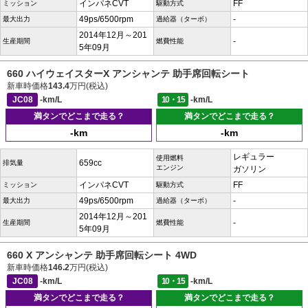
インパネCVT
FF
ミッション
駆動方式
49ps/6500rpm
-
最大出力
過給器（ターボ）
2014年12月～201
-
生産期間
燃費性能
5年09月
660 ハイウェイスターX アンシャンテ 助手席回転シート
新車時価格
143.4
万円(税込)
JC08
-km/L
10・15
-km/L
満タンでどこまで走る？
満タンでどこまで走る？
-km
-km
レギュラー
使用燃料
659cc
排気量
エンジン
ガソリン
インパネCVT
FF
ミッション
駆動方式
49ps/6500rpm
-
最大出力
過給器（ターボ）
2014年12月～201
-
生産期間
燃費性能
5年09月
660 X アンシャンテ 助手席回転シート 4WD
新車時価格
146.2
万円(税込)
JC08
-km/L
10・15
-km/L
満タンでどこまで走る？
満タンでどこまで走る？