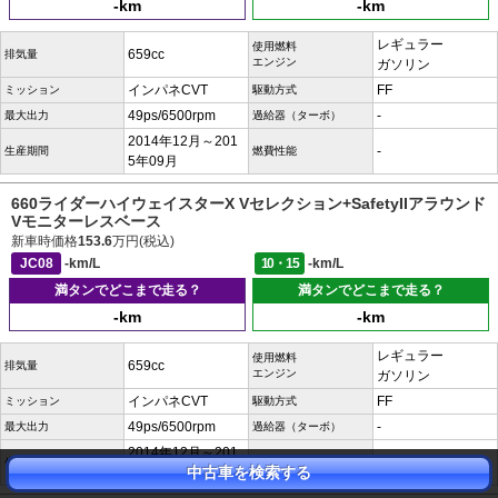
-km
-km
レギュラー
使用燃料
659cc
排気量
エンジン
ガソリン
インパネCVT
FF
ミッション
駆動方式
49ps/6500rpm
-
最大出力
過給器（ターボ）
2014年12月～201
-
生産期間
燃費性能
5年09月
660ライダーハイウェイスターX Vセレクション+SafetyIIアラウンド
Vモニターレスベース
新車時価格
153.6
万円(税込)
JC08
-km/L
10・15
-km/L
満タンでどこまで走る？
満タンでどこまで走る？
-km
-km
レギュラー
使用燃料
659cc
排気量
エンジン
ガソリン
インパネCVT
FF
ミッション
駆動方式
49ps/6500rpm
-
最大出力
過給器（ターボ）
2014年12月～201
-
生産期間
燃費性能
中古車を検索する
5年09月