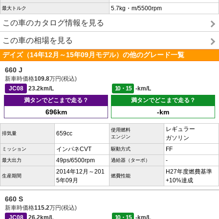
5.7kg・m/5500rpm
最大トルク
この車のカタログ情報を見る
この車の相場を見る
デイズ（14年12月～15年09月モデル）の他のグレード一覧
660 J
新車時価格
109.8
万円(税込)
JC08
23.2km/L
10・15
-km/L
満タンでどこまで走る？
満タンでどこまで走る？
696km
-km
レギュラー
使用燃料
659cc
排気量
エンジン
ガソリン
インパネCVT
FF
ミッション
駆動方式
49ps/6500rpm
-
最大出力
過給器（ターボ）
2014年12月～201
H27年度燃費基準
生産期間
燃費性能
5年09月
+10%達成
660 S
新車時価格
115.2
万円(税込)
JC08
26.2km/L
10・15
-km/L