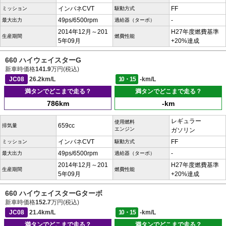
インパネCVT
FF
ミッション
駆動方式
49ps/6500rpm
-
最大出力
過給器（ターボ）
2014年12月～201
H27年度燃費基準
生産期間
燃費性能
5年09月
+20%達成
660 ハイウェイスターG
新車時価格
141.9
万円(税込)
JC08
26.2km/L
10・15
-km/L
満タンでどこまで走る？
満タンでどこまで走る？
786km
-km
レギュラー
使用燃料
659cc
排気量
エンジン
ガソリン
インパネCVT
FF
ミッション
駆動方式
49ps/6500rpm
-
最大出力
過給器（ターボ）
2014年12月～201
H27年度燃費基準
生産期間
燃費性能
5年09月
+20%達成
660 ハイウェイスターGターボ
新車時価格
152.7
万円(税込)
JC08
21.4km/L
10・15
-km/L
満タンでどこまで走る？
満タンでどこまで走る？