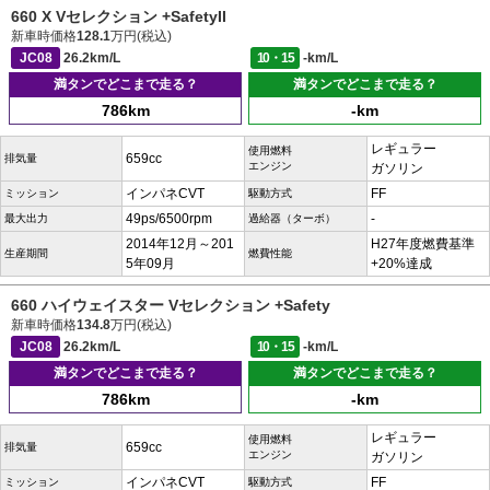
660 X Vセレクション +SafetyII
新車時価格
128.1
万円(税込)
JC08
26.2km/L
10・15
-km/L
満タンでどこまで走る？
満タンでどこまで走る？
786km
-km
レギュラー
使用燃料
659cc
排気量
エンジン
ガソリン
インパネCVT
FF
ミッション
駆動方式
49ps/6500rpm
-
最大出力
過給器（ターボ）
2014年12月～201
H27年度燃費基準
生産期間
燃費性能
5年09月
+20%達成
660 ハイウェイスター Vセレクション +Safety
新車時価格
134.8
万円(税込)
JC08
26.2km/L
10・15
-km/L
満タンでどこまで走る？
満タンでどこまで走る？
786km
-km
レギュラー
使用燃料
659cc
排気量
エンジン
ガソリン
インパネCVT
FF
ミッション
駆動方式