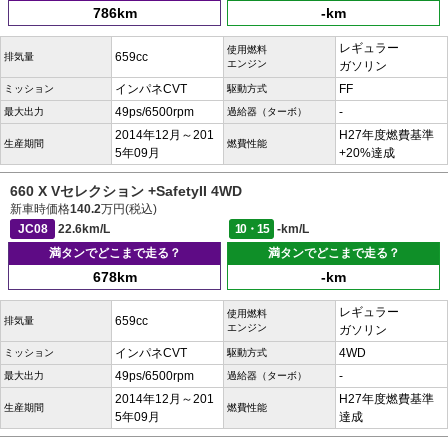
786km
-km
レギュラー
使用燃料
659cc
排気量
エンジン
ガソリン
インパネCVT
FF
ミッション
駆動方式
49ps/6500rpm
-
最大出力
過給器（ターボ）
2014年12月～201
H27年度燃費基準
生産期間
燃費性能
5年09月
+20%達成
660 X Vセレクション +SafetyII 4WD
新車時価格
140.2
万円(税込)
JC08
22.6km/L
10・15
-km/L
満タンでどこまで走る？
満タンでどこまで走る？
678km
-km
レギュラー
使用燃料
659cc
排気量
エンジン
ガソリン
インパネCVT
4WD
ミッション
駆動方式
49ps/6500rpm
-
最大出力
過給器（ターボ）
2014年12月～201
H27年度燃費基準
生産期間
燃費性能
5年09月
達成