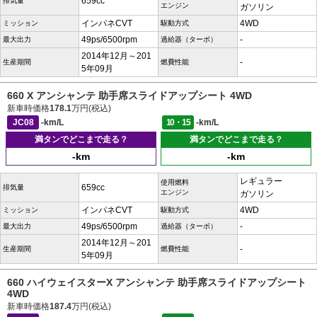
659cc
排気量
エンジン
ガソリン
インパネCVT
4WD
ミッション
駆動方式
49ps/6500rpm
-
最大出力
過給器（ターボ）
2014年12月～201
-
生産期間
燃費性能
5年09月
660 X アンシャンテ 助手席スライドアップシート 4WD
新車時価格
178.1
万円(税込)
JC08
-km/L
10・15
-km/L
満タンでどこまで走る？
満タンでどこまで走る？
-km
-km
レギュラー
使用燃料
659cc
排気量
エンジン
ガソリン
インパネCVT
4WD
ミッション
駆動方式
49ps/6500rpm
-
最大出力
過給器（ターボ）
2014年12月～201
-
生産期間
燃費性能
5年09月
660 ハイウェイスターX アンシャンテ 助手席スライドアップシート
4WD
新車時価格
187.4
万円(税込)