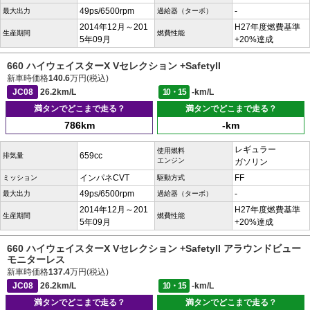
49ps/6500rpm
-
最大出力
過給器（ターボ）
2014年12月～201
H27年度燃費基準
生産期間
燃費性能
5年09月
+20%達成
660 ハイウェイスターX Vセレクション +SafetyII
新車時価格
140.6
万円(税込)
JC08
26.2km/L
10・15
-km/L
満タンでどこまで走る？
満タンでどこまで走る？
786km
-km
レギュラー
使用燃料
659cc
排気量
エンジン
ガソリン
インパネCVT
FF
ミッション
駆動方式
49ps/6500rpm
-
最大出力
過給器（ターボ）
2014年12月～201
H27年度燃費基準
生産期間
燃費性能
5年09月
+20%達成
660 ハイウェイスターX Vセレクション +SafetyII アラウンドビュー
モニターレス
新車時価格
137.4
万円(税込)
JC08
26.2km/L
10・15
-km/L
満タンでどこまで走る？
満タンでどこまで走る？