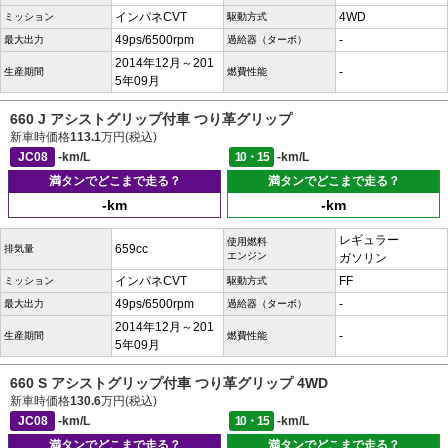
インパネCVT
4WD
ミッション
駆動方式
49ps/6500rpm
-
最大出力
過給器（ターボ）
2014年12月～201
-
生産期間
燃費性能
5年09月
660 J アシストグリップ付車 つり革グリップ
新車時価格
113.1
万円(税込)
JC08
-km/L
10・15
-km/L
満タンでどこまで走る？
満タンでどこまで走る？
-km
-km
レギュラー
使用燃料
659cc
排気量
エンジン
ガソリン
インパネCVT
FF
ミッション
駆動方式
49ps/6500rpm
-
最大出力
過給器（ターボ）
2014年12月～201
-
生産期間
燃費性能
5年09月
660 S アシストグリップ付車 つり革グリップ 4WD
新車時価格
130.6
万円(税込)
JC08
-km/L
10・15
-km/L
満タンでどこまで走る？
満タンでどこまで走る？