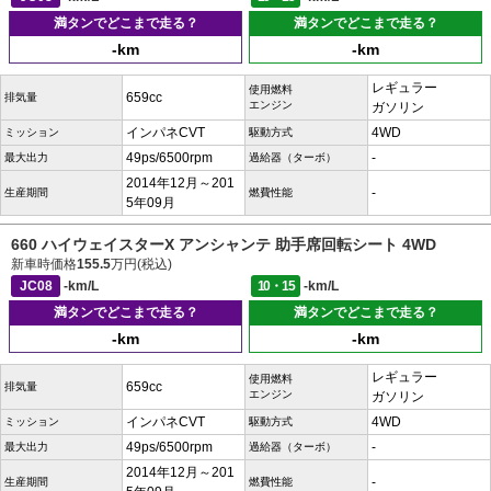
満タンでどこまで走る？
満タンでどこまで走る？
-km
-km
レギュラー
使用燃料
659cc
排気量
エンジン
ガソリン
インパネCVT
4WD
ミッション
駆動方式
49ps/6500rpm
-
最大出力
過給器（ターボ）
2014年12月～201
-
生産期間
燃費性能
5年09月
660 ハイウェイスターX アンシャンテ 助手席回転シート 4WD
新車時価格
155.5
万円(税込)
JC08
-km/L
10・15
-km/L
満タンでどこまで走る？
満タンでどこまで走る？
-km
-km
レギュラー
使用燃料
659cc
排気量
エンジン
ガソリン
インパネCVT
4WD
ミッション
駆動方式
49ps/6500rpm
-
最大出力
過給器（ターボ）
2014年12月～201
-
生産期間
燃費性能