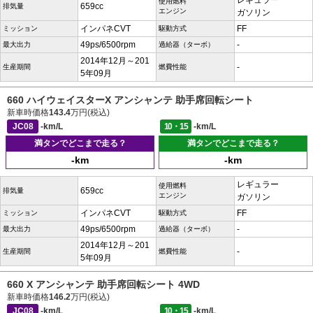
レギュラー
使用燃料
659cc
排気量
エンジン
ガソリン
インパネCVT
FF
ミッション
駆動方式
49ps/6500rpm
-
最大出力
過給器（ターボ）
2014年12月～201
-
生産期間
燃費性能
5年09月
660 ハイウェイスターX アンシャンテ 助手席回転シート
新車時価格
143.4
万円(税込)
JC08
-km/L
10・15
-km/L
満タンでどこまで走る？
満タンでどこまで走る？
-km
-km
レギュラー
使用燃料
659cc
排気量
エンジン
ガソリン
インパネCVT
FF
ミッション
駆動方式
49ps/6500rpm
-
最大出力
過給器（ターボ）
2014年12月～201
-
生産期間
燃費性能
5年09月
660 X アンシャンテ 助手席回転シート 4WD
新車時価格
146.2
万円(税込)
JC08
-km/L
10・15
-km/L