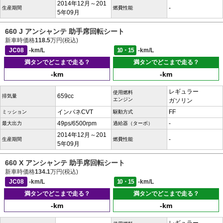
2014年12月～201
-
生産期間
燃費性能
5年09月
660 J アンシャンテ 助手席回転シート
新車時価格
118.5
万円(税込)
JC08
-km/L
10・15
-km/L
満タンでどこまで走る？
満タンでどこまで走る？
-km
-km
レギュラー
使用燃料
659cc
排気量
エンジン
ガソリン
インパネCVT
FF
ミッション
駆動方式
49ps/6500rpm
-
最大出力
過給器（ターボ）
2014年12月～201
-
生産期間
燃費性能
5年09月
660 X アンシャンテ 助手席回転シート
新車時価格
134.1
万円(税込)
JC08
-km/L
10・15
-km/L
満タンでどこまで走る？
満タンでどこまで走る？
-km
-km