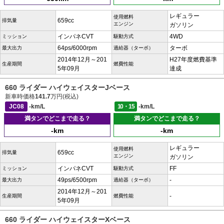
レギュラー
使用燃料
659cc
排気量
エンジン
ガソリン
インパネCVT
4WD
ミッション
駆動方式
64ps/6000rpm
ターボ
最大出力
過給器（ターボ）
2014年12月～201
H27年度燃費基準
生産期間
燃費性能
5年09月
達成
660 ライダー ハイウェイスターJベース
新車時価格
141.7
万円(税込)
JC08
-km/L
10・15
-km/L
満タンでどこまで走る？
満タンでどこまで走る？
-km
-km
レギュラー
使用燃料
659cc
排気量
エンジン
ガソリン
インパネCVT
FF
ミッション
駆動方式
49ps/6500rpm
-
最大出力
過給器（ターボ）
2014年12月～201
-
生産期間
燃費性能
5年09月
660 ライダー ハイウェイスターXベース