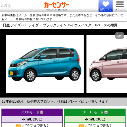
戻る
お気に入り
メニュー
新車時価格はメーカー発表当時の車両本体価格です。また基本情報など、その他の項目について
もメーカー発表時の情報に基いています。
日産 デイズ 660 ライダー ブラックライン ハイウェイスターXベースの燃費
1/4
13年(H25)6月、新型時のフロント。仕様はグレードにより異なります
JC08モード
10・15モード
-km/L(30L)
-km/L(30L)
満タン
でどこまで走る？
満タン
でどこまで走る？