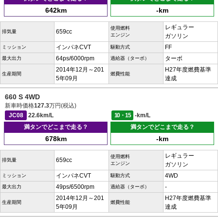
642km
-km
レギュラー
使用燃料
659cc
排気量
エンジン
ガソリン
インパネCVT
FF
ミッション
駆動方式
64ps/6000rpm
ターボ
最大出力
過給器（ターボ）
2014年12月～201
H27年度燃費基準
生産期間
燃費性能
5年09月
達成
660 S 4WD
新車時価格
127.3
万円(税込)
JC08
22.6km/L
10・15
-km/L
満タンでどこまで走る？
満タンでどこまで走る？
678km
-km
レギュラー
使用燃料
659cc
排気量
エンジン
ガソリン
インパネCVT
4WD
ミッション
駆動方式
49ps/6500rpm
-
最大出力
過給器（ターボ）
2014年12月～201
H27年度燃費基準
生産期間
燃費性能
5年09月
達成