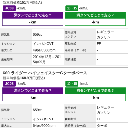
新車時価格
151
万円(税込)
JC08
-km/L
10・15
-km/L
満タンでどこまで走る？
満タンでどこまで走る？
-km
-km
レギュラー
使用燃料
659cc
排気量
エンジン
ガソリン
インパネCVT
FF
ミッション
駆動方式
49ps/6500rpm
-
最大出力
過給器（ターボ）
2014年12月～201
-
生産期間
燃費性能
5年09月
660 ライダー ハイウェイスターGターボベース
新車時価格
168.9
万円(税込)
JC08
-km/L
10・15
-km/L
満タンでどこまで走る？
満タンでどこまで走る？
-km
-km
レギュラー
使用燃料
659cc
排気量
エンジン
ガソリン
インパネCVT
FF
ミッション
駆動方式
64ps/6000rpm
ターボ
最大出力
過給器（ターボ）