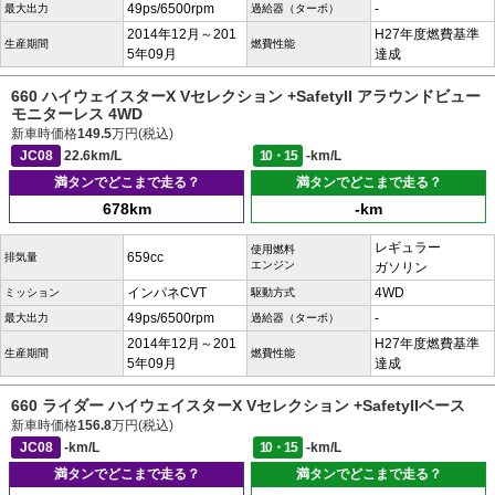
49ps/6500rpm
-
最大出力
過給器（ターボ）
2014年12月～201
H27年度燃費基準
生産期間
燃費性能
5年09月
達成
660 ハイウェイスターX Vセレクション +SafetyII アラウンドビュー
モニターレス 4WD
新車時価格
149.5
万円(税込)
JC08
22.6km/L
10・15
-km/L
満タンでどこまで走る？
満タンでどこまで走る？
678km
-km
レギュラー
使用燃料
659cc
排気量
エンジン
ガソリン
インパネCVT
4WD
ミッション
駆動方式
49ps/6500rpm
-
最大出力
過給器（ターボ）
2014年12月～201
H27年度燃費基準
生産期間
燃費性能
5年09月
達成
660 ライダー ハイウェイスターX Vセレクション +SafetyIIベース
新車時価格
156.8
万円(税込)
JC08
-km/L
10・15
-km/L
満タンでどこまで走る？
満タンでどこまで走る？