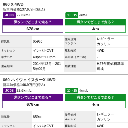
660 X 4WD
新車時価格
137.6
万円(税込)
JC08
22.6km/L
10・15
-km/L
満タンでどこまで走る？
満タンでどこまで走る？
678km
-km
レギュラー
使用燃料
659cc
排気量
エンジン
ガソリン
インパネCVT
4WD
ミッション
駆動方式
49ps/6500rpm
-
最大出力
過給器（ターボ）
2014年12月～201
H27年度燃費基準
生産期間
燃費性能
5年09月
達成
660 ハイウェイスターX 4WD
新車時価格
146.9
万円(税込)
JC08
22.6km/L
10・15
-km/L
満タンでどこまで走る？
満タンでどこまで走る？
678km
-km
レギュラー
使用燃料
659cc
排気量
エンジン
ガソリン
インパネCVT
4WD
ミッション
駆動方式