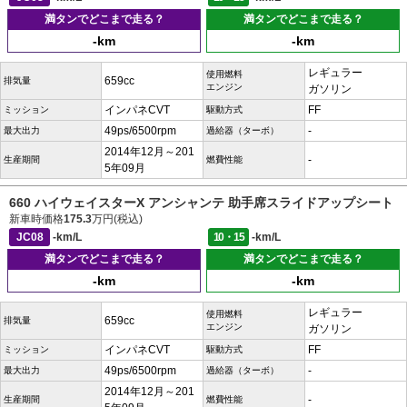
満タンでどこまで走る？
満タンでどこまで走る？
-km
-km
レギュラー
使用燃料
659cc
排気量
エンジン
ガソリン
インパネCVT
FF
ミッション
駆動方式
49ps/6500rpm
-
最大出力
過給器（ターボ）
2014年12月～201
-
生産期間
燃費性能
5年09月
660 ハイウェイスターX アンシャンテ 助手席スライドアップシート
新車時価格
175.3
万円(税込)
JC08
-km/L
10・15
-km/L
満タンでどこまで走る？
満タンでどこまで走る？
-km
-km
レギュラー
使用燃料
659cc
排気量
エンジン
ガソリン
インパネCVT
FF
ミッション
駆動方式
49ps/6500rpm
-
最大出力
過給器（ターボ）
2014年12月～201
-
生産期間
燃費性能