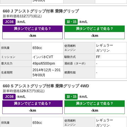
5年09月
660 J アシストグリップ付車 乗降グリップ
新車時価格
112
万円(税込)
JC08
-km/L
10・15
-km/L
満タンでどこまで走る？
満タンでどこまで走る？
-km
-km
レギュラー
使用燃料
659cc
排気量
エンジン
ガソリン
インパネCVT
FF
ミッション
駆動方式
49ps/6500rpm
-
最大出力
過給器（ターボ）
2014年12月～201
-
生産期間
燃費性能
5年09月
660 S アシストグリップ付車 乗降グリップ 4WD
新車時価格
129.5
万円(税込)
JC08
-km/L
10・15
-km/L
満タンでどこまで走る？
満タンでどこまで走る？
-km
-km
レギュラー
使用燃料
659cc
排気量
エンジン
ガソリン