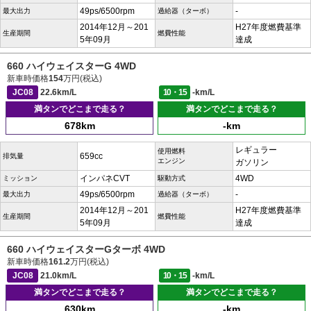
49ps/6500rpm
-
最大出力
過給器（ターボ）
2014年12月～201
H27年度燃費基準
生産期間
燃費性能
5年09月
達成
660 ハイウェイスターG 4WD
新車時価格
154
万円(税込)
JC08
22.6km/L
10・15
-km/L
満タンでどこまで走る？
満タンでどこまで走る？
678km
-km
レギュラー
使用燃料
659cc
排気量
エンジン
ガソリン
インパネCVT
4WD
ミッション
駆動方式
49ps/6500rpm
-
最大出力
過給器（ターボ）
2014年12月～201
H27年度燃費基準
生産期間
燃費性能
5年09月
達成
660 ハイウェイスターGターボ 4WD
新車時価格
161.2
万円(税込)
JC08
21.0km/L
10・15
-km/L
満タンでどこまで走る？
満タンでどこまで走る？
630km
-km