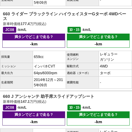
-
5年09月
660 ライダー ブラックライン ハイウェイスターGターボ 4WDベー
ス
新車時価格
177.4
万円(税込)
JC08
-km/L
10・15
-km/L
満タンでどこまで走る？
満タンでどこまで走る？
-km
-km
レギュラー
使用燃料
659cc
排気量
エンジン
ガソリン
インパネCVT
4WD
ミッション
駆動方式
64ps/6000rpm
ターボ
最大出力
過給器（ターボ）
2014年12月～201
-
生産期間
燃費性能
5年09月
660 J アンシャンテ 助手席スライドアップシート
新車時価格
147.1
万円(税込)
JC08
-km/L
10・15
-km/L
満タンでどこまで走る？
満タンでどこまで走る？
-km
-km