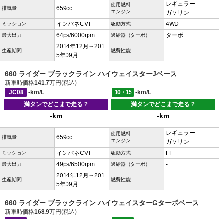
レギュラー
使用燃料
659cc
排気量
エンジン
ガソリン
インパネCVT
4WD
ミッション
駆動方式
64ps/6000rpm
ターボ
最大出力
過給器（ターボ）
2014年12月～201
-
生産期間
燃費性能
5年09月
660 ライダー ブラックライン ハイウェイスターJベース
新車時価格
141.7
万円(税込)
JC08
-km/L
10・15
-km/L
満タンでどこまで走る？
満タンでどこまで走る？
-km
-km
レギュラー
使用燃料
659cc
排気量
エンジン
ガソリン
インパネCVT
FF
ミッション
駆動方式
49ps/6500rpm
-
最大出力
過給器（ターボ）
2014年12月～201
-
生産期間
燃費性能
5年09月
660 ライダー ブラックライン ハイウェイスターGターボベース
新車時価格
168.9
万円(税込)