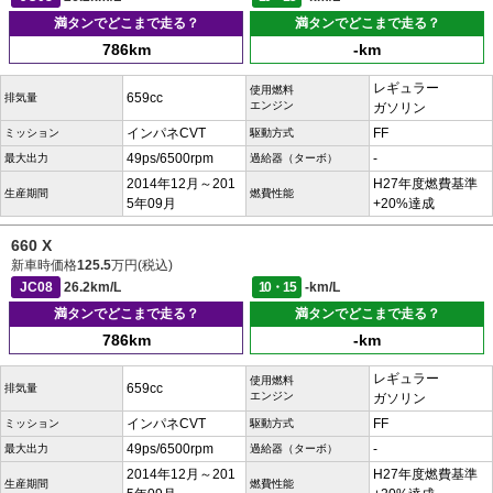
満タンでどこまで走る？
満タンでどこまで走る？
786km
-km
レギュラー
使用燃料
659cc
排気量
エンジン
ガソリン
インパネCVT
FF
ミッション
駆動方式
49ps/6500rpm
-
最大出力
過給器（ターボ）
2014年12月～201
H27年度燃費基準
生産期間
燃費性能
5年09月
+20%達成
660 X
新車時価格
125.5
万円(税込)
JC08
26.2km/L
10・15
-km/L
満タンでどこまで走る？
満タンでどこまで走る？
786km
-km
レギュラー
使用燃料
659cc
排気量
エンジン
ガソリン
インパネCVT
FF
ミッション
駆動方式
49ps/6500rpm
-
最大出力
過給器（ターボ）
2014年12月～201
H27年度燃費基準
生産期間
燃費性能