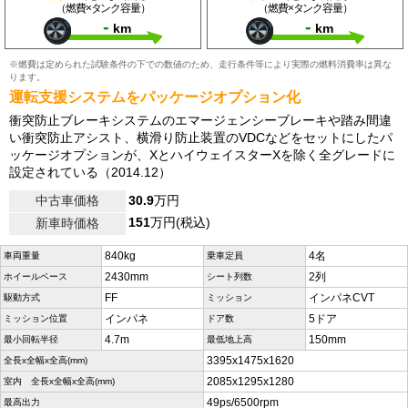
（燃費×タンク容量）
（燃費×タンク容量）
-
-
km
km
※燃費は定められた試験条件の下での数値のため、走行条件等により実際の燃料消費率は異な
ります。
運転支援システムをパッケージオプション化
衝突防止ブレーキシステムのエマージェンシーブレーキや踏み間違
い衝突防止アシスト、横滑り防止装置のVDCなどをセットにしたパ
ッケージオプションが、XとハイウェイスターXを除く全グレードに
設定されている（2014.12）
中古車価格
30.9
万円
151
万円(税込)
新車時価格
840kg
4名
車両重量
乗車定員
2430mm
2列
ホイールベース
シート列数
FF
インパネCVT
駆動方式
ミッション
インパネ
5ドア
ミッション位置
ドア数
4.7m
150mm
最小回転半径
最低地上高
3395x1475x1620
全長x全幅x全高(mm)
2085x1295x1280
室内 全長x全幅x全高(mm)
49ps/6500rpm
最高出力