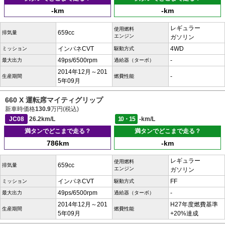
-km
-km
レギュラー
使用燃料
659cc
排気量
エンジン
ガソリン
インパネCVT
4WD
ミッション
駆動方式
49ps/6500rpm
-
最大出力
過給器（ターボ）
2014年12月～201
-
生産期間
燃費性能
5年09月
660 X 運転席マイティグリップ
新車時価格
130.9
万円(税込)
JC08
26.2km/L
10・15
-km/L
満タンでどこまで走る？
満タンでどこまで走る？
786km
-km
レギュラー
使用燃料
659cc
排気量
エンジン
ガソリン
インパネCVT
FF
ミッション
駆動方式
49ps/6500rpm
-
最大出力
過給器（ターボ）
2014年12月～201
H27年度燃費基準
生産期間
燃費性能
5年09月
+20%達成