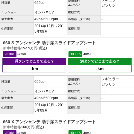
レギュラー
使用燃料
659cc
排気量
エンジン
ガソリン
インパネCVT
FF
ミッション
駆動方式
49ps/6500rpm
-
最大出力
過給器（ターボ）
2014年12月～201
-
生産期間
燃費性能
5年09月
660 S アンシャンテ 助手席スライドアップシート
新車時価格
152.5
万円(税込)
JC08
-km/L
10・15
-km/L
満タンでどこまで走る？
満タンでどこまで走る？
-km
-km
レギュラー
使用燃料
659cc
排気量
エンジン
ガソリン
インパネCVT
FF
ミッション
駆動方式
49ps/6500rpm
-
最大出力
過給器（ターボ）
2014年12月～201
-
生産期間
燃費性能
5年09月
660 X アンシャンテ 助手席スライドアップシート
新車時価格
166
万円(税込)
JC08
-km/L
10・15
-km/L