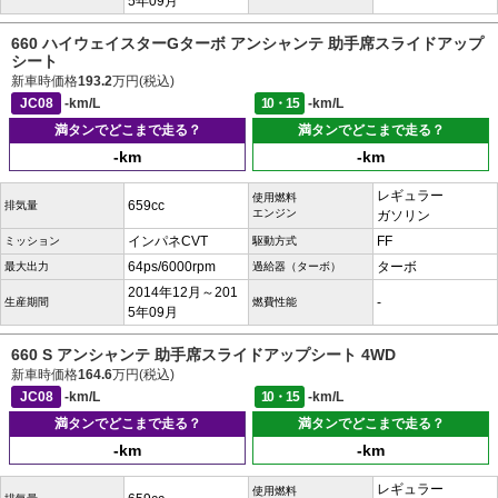
5年09月
660 ハイウェイスターGターボ アンシャンテ 助手席スライドアップ
シート
新車時価格
193.2
万円(税込)
JC08
-km/L
10・15
-km/L
満タンでどこまで走る？
満タンでどこまで走る？
-km
-km
レギュラー
使用燃料
659cc
排気量
エンジン
ガソリン
インパネCVT
FF
ミッション
駆動方式
64ps/6000rpm
ターボ
最大出力
過給器（ターボ）
2014年12月～201
-
生産期間
燃費性能
5年09月
660 S アンシャンテ 助手席スライドアップシート 4WD
新車時価格
164.6
万円(税込)
JC08
-km/L
10・15
-km/L
満タンでどこまで走る？
満タンでどこまで走る？
-km
-km
レギュラー
使用燃料