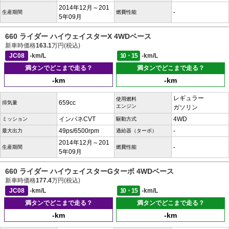
2014年12月～201
-
生産期間
燃費性能
5年09月
660 ライダー ハイウェイスターX 4WDベース
新車時価格
163.1
万円(税込)
JC08
-km/L
10・15
-km/L
満タンでどこまで走る？
満タンでどこまで走る？
-km
-km
レギュラー
使用燃料
659cc
排気量
エンジン
ガソリン
インパネCVT
4WD
ミッション
駆動方式
49ps/6500rpm
-
最大出力
過給器（ターボ）
2014年12月～201
-
生産期間
燃費性能
5年09月
660 ライダー ハイウェイスターGターボ 4WDベース
新車時価格
177.4
万円(税込)
JC08
-km/L
10・15
-km/L
満タンでどこまで走る？
満タンでどこまで走る？
-km
-km