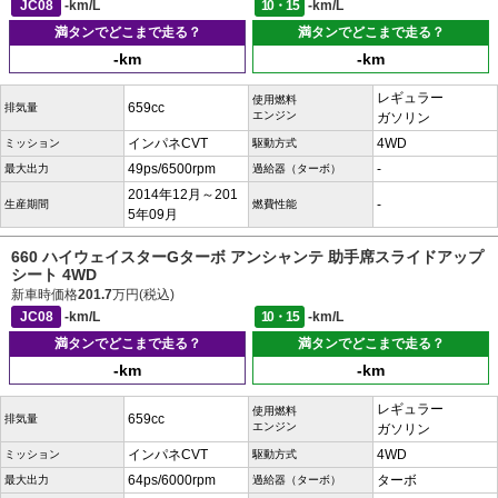
JC08
-km/L
10・15
-km/L
満タンでどこまで走る？
満タンでどこまで走る？
-km
-km
レギュラー
使用燃料
659cc
排気量
エンジン
ガソリン
インパネCVT
4WD
ミッション
駆動方式
49ps/6500rpm
-
最大出力
過給器（ターボ）
2014年12月～201
-
生産期間
燃費性能
5年09月
660 ハイウェイスターGターボ アンシャンテ 助手席スライドアップ
シート 4WD
新車時価格
201.7
万円(税込)
JC08
-km/L
10・15
-km/L
満タンでどこまで走る？
満タンでどこまで走る？
-km
-km
レギュラー
使用燃料
659cc
排気量
エンジン
ガソリン
インパネCVT
4WD
ミッション
駆動方式
64ps/6000rpm
ターボ
最大出力
過給器（ターボ）