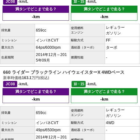
JC08
-km/L
10・15
-km/L
満タンでどこまで走る？
満タンでどこまで走る？
-km
-km
レギュラー
使用燃料
659cc
排気量
エンジン
ガソリン
インパネCVT
FF
ミッション
駆動方式
64ps/6000rpm
ターボ
最大出力
過給器（ターボ）
2014年12月～201
-
生産期間
燃費性能
5年09月
660 ライダー ブラックライン ハイウェイスターX 4WDベース
新車時価格
163.1
万円(税込)
JC08
-km/L
10・15
-km/L
満タンでどこまで走る？
満タンでどこまで走る？
-km
-km
レギュラー
使用燃料
659cc
排気量
エンジン
ガソリン
インパネCVT
4WD
ミッション
駆動方式
49ps/6500rpm
-
最大出力
過給器（ターボ）
2014年12月～201
生産期間
燃費性能