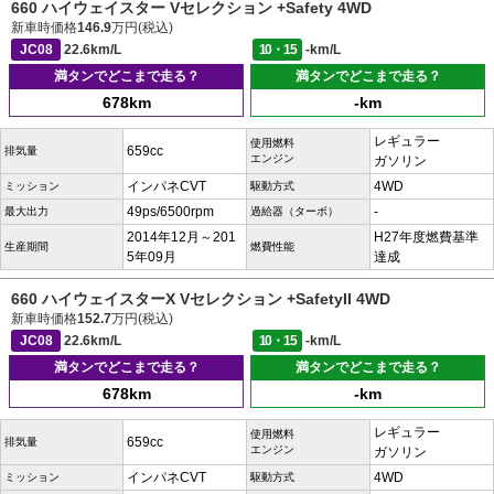
660 ハイウェイスター Vセレクション +Safety 4WD
新車時価格
146.9
万円(税込)
JC08
22.6km/L
10・15
-km/L
満タンでどこまで走る？
満タンでどこまで走る？
678km
-km
レギュラー
使用燃料
659cc
排気量
エンジン
ガソリン
インパネCVT
4WD
ミッション
駆動方式
49ps/6500rpm
-
最大出力
過給器（ターボ）
2014年12月～201
H27年度燃費基準
生産期間
燃費性能
5年09月
達成
660 ハイウェイスターX Vセレクション +SafetyII 4WD
新車時価格
152.7
万円(税込)
JC08
22.6km/L
10・15
-km/L
満タンでどこまで走る？
満タンでどこまで走る？
678km
-km
レギュラー
使用燃料
659cc
排気量
エンジン
ガソリン
インパネCVT
4WD
ミッション
駆動方式