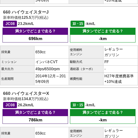
5年09月
+20%達成
660 ハイウェイスターJ
新車時価格
125.5
万円(税込)
JC08
23.2km/L
10・15
-km/L
満タンでどこまで走る？
満タンでどこまで走る？
696km
-km
レギュラー
使用燃料
659cc
排気量
エンジン
ガソリン
インパネCVT
FF
ミッション
駆動方式
49ps/6500rpm
-
最大出力
過給器（ターボ）
2014年12月～201
H27年度燃費基準
生産期間
燃費性能
5年09月
+10%達成
660 ハイウェイスターX
新車時価格
134.8
万円(税込)
JC08
26.2km/L
10・15
-km/L
満タンでどこまで走る？
満タンでどこまで走る？
786km
-km
レギュラー
使用燃料
659cc
排気量
エンジン
ガソリン