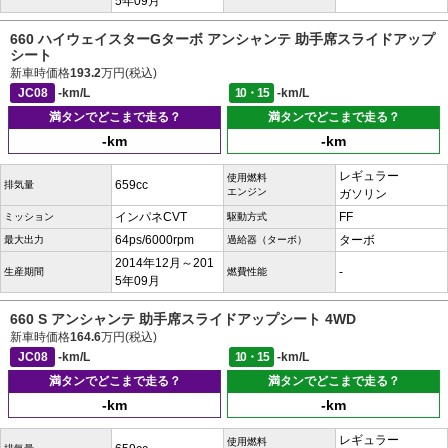
5年09月
660 ハイウェイスターGターボ アンシャンテ 助手席スライドアップ
シート
新車時価格
193.2
万円(税込)
JC08
-km/L
10・15
-km/L
満タンでどこまで走る？
満タンでどこまで走る？
-km
-km
レギュラー
使用燃料
659cc
排気量
エンジン
ガソリン
インパネCVT
FF
ミッション
駆動方式
64ps/6000rpm
ターボ
最大出力
過給器（ターボ）
2014年12月～201
-
生産期間
燃費性能
5年09月
660 S アンシャンテ 助手席スライドアップシート 4WD
新車時価格
164.6
万円(税込)
JC08
-km/L
10・15
-km/L
満タンでどこまで走る？
満タンでどこまで走る？
-km
-km
レギュラー
使用燃料