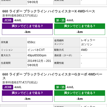
-
5年09月
660 ライダー ブラックライン ハイウェイスターX 4WDベース
新車時価格
163.1
万円(税込)
JC08
-km/L
10・15
-km/L
満タンでどこまで走る？
満タンでどこまで走る？
-km
-km
レギュラー
使用燃料
659cc
排気量
エンジン
ガソリン
インパネCVT
4WD
ミッション
駆動方式
49ps/6500rpm
-
最大出力
過給器（ターボ）
2014年12月～201
-
生産期間
燃費性能
5年09月
660 ライダー ブラックライン ハイウェイスターGターボ 4WDベー
ス
新車時価格
177.4
万円(税込)
JC08
-km/L
10・15
-km/L
満タンでどこまで走る？
満タンでどこまで走る？
-km
-km