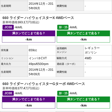
2014年12月～201
-
生産期間
燃費性能
5年09月
660 ライダー ハイウェイスターX 4WDベース
新車時価格
163.1
万円(税込)
JC08
-km/L
10・15
-km/L
満タンでどこまで走る？
満タンでどこまで走る？
-km
-km
レギュラー
使用燃料
659cc
排気量
エンジン
ガソリン
インパネCVT
4WD
ミッション
駆動方式
49ps/6500rpm
-
最大出力
過給器（ターボ）
2014年12月～201
-
生産期間
燃費性能
5年09月
660 ライダー ハイウェイスターGターボ 4WDベース
新車時価格
177.4
万円(税込)
JC08
-km/L
10・15
-km/L
満タンでどこまで走る？
満タンでどこまで走る？
-km
-km