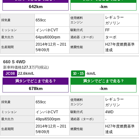
642km
-km
レギュラー
使用燃料
659cc
排気量
エンジン
ガソリン
インパネCVT
FF
ミッション
駆動方式
64ps/6000rpm
ターボ
最大出力
過給器（ターボ）
2014年12月～201
H27年度燃費基準
生産期間
燃費性能
5年09月
達成
660 S 4WD
新車時価格
127.3
万円(税込)
JC08
22.6km/L
10・15
-km/L
満タンでどこまで走る？
満タンでどこまで走る？
678km
-km
レギュラー
使用燃料
659cc
排気量
エンジン
ガソリン
インパネCVT
4WD
ミッション
駆動方式
49ps/6500rpm
-
最大出力
過給器（ターボ）
2014年12月～201
H27年度燃費基準
生産期間
燃費性能
5年09月
達成