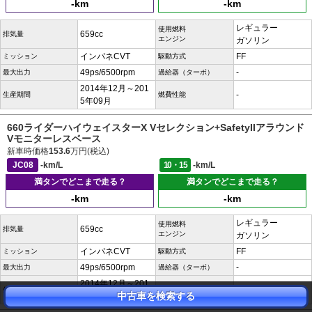
-km
-km
レギュラー
使用燃料
659cc
排気量
エンジン
ガソリン
インパネCVT
FF
ミッション
駆動方式
49ps/6500rpm
-
最大出力
過給器（ターボ）
2014年12月～201
-
生産期間
燃費性能
5年09月
660ライダーハイウェイスターX Vセレクション+SafetyIIアラウンド
Vモニターレスベース
新車時価格
153.6
万円(税込)
JC08
-km/L
10・15
-km/L
満タンでどこまで走る？
満タンでどこまで走る？
-km
-km
レギュラー
使用燃料
659cc
排気量
エンジン
ガソリン
インパネCVT
FF
ミッション
駆動方式
49ps/6500rpm
-
最大出力
過給器（ターボ）
2014年12月～201
-
生産期間
燃費性能
中古車を検索する
5年09月