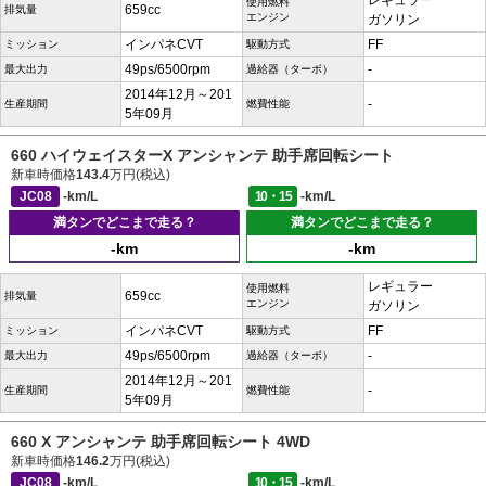
レギュラー
使用燃料
659cc
排気量
エンジン
ガソリン
インパネCVT
FF
ミッション
駆動方式
49ps/6500rpm
-
最大出力
過給器（ターボ）
2014年12月～201
-
生産期間
燃費性能
5年09月
660 ハイウェイスターX アンシャンテ 助手席回転シート
新車時価格
143.4
万円(税込)
JC08
-km/L
10・15
-km/L
満タンでどこまで走る？
満タンでどこまで走る？
-km
-km
レギュラー
使用燃料
659cc
排気量
エンジン
ガソリン
インパネCVT
FF
ミッション
駆動方式
49ps/6500rpm
-
最大出力
過給器（ターボ）
2014年12月～201
-
生産期間
燃費性能
5年09月
660 X アンシャンテ 助手席回転シート 4WD
新車時価格
146.2
万円(税込)
JC08
-km/L
10・15
-km/L