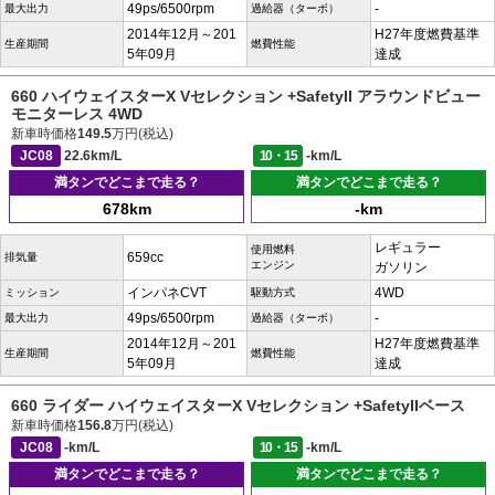
49ps/6500rpm
-
最大出力
過給器（ターボ）
2014年12月～201
H27年度燃費基準
生産期間
燃費性能
5年09月
達成
660 ハイウェイスターX Vセレクション +SafetyII アラウンドビュー
モニターレス 4WD
新車時価格
149.5
万円(税込)
JC08
22.6km/L
10・15
-km/L
満タンでどこまで走る？
満タンでどこまで走る？
678km
-km
レギュラー
使用燃料
659cc
排気量
エンジン
ガソリン
インパネCVT
4WD
ミッション
駆動方式
49ps/6500rpm
-
最大出力
過給器（ターボ）
2014年12月～201
H27年度燃費基準
生産期間
燃費性能
5年09月
達成
660 ライダー ハイウェイスターX Vセレクション +SafetyIIベース
新車時価格
156.8
万円(税込)
JC08
-km/L
10・15
-km/L
満タンでどこまで走る？
満タンでどこまで走る？