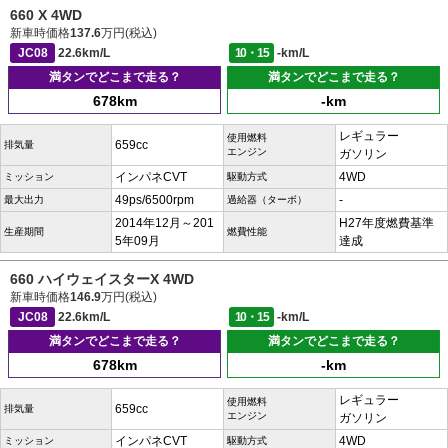
660 X 4WD
新車時価格
137.6
万円(税込)
JC08
22.6km/L
10・15
-km/L
満タンでどこまで走る？
満タンでどこまで走る？
678km
-km
レギュラー
使用燃料
659cc
排気量
エンジン
ガソリン
インパネCVT
4WD
ミッション
駆動方式
49ps/6500rpm
-
最大出力
過給器（ターボ）
2014年12月～201
H27年度燃費基準
生産期間
燃費性能
5年09月
達成
660 ハイウェイスターX 4WD
新車時価格
146.9
万円(税込)
JC08
22.6km/L
10・15
-km/L
満タンでどこまで走る？
満タンでどこまで走る？
678km
-km
レギュラー
使用燃料
659cc
排気量
エンジン
ガソリン
インパネCVT
4WD
ミッション
駆動方式