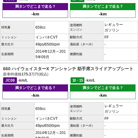
満タンでどこまで走る？
満タンでどこまで走る？
-km
-km
レギュラー
使用燃料
659cc
排気量
エンジン
ガソリン
インパネCVT
FF
ミッション
駆動方式
49ps/6500rpm
-
最大出力
過給器（ターボ）
2014年12月～201
-
生産期間
燃費性能
5年09月
660 ハイウェイスターX アンシャンテ 助手席スライドアップシート
新車時価格
175.3
万円(税込)
JC08
-km/L
10・15
-km/L
満タンでどこまで走る？
満タンでどこまで走る？
-km
-km
レギュラー
使用燃料
659cc
排気量
エンジン
ガソリン
インパネCVT
FF
ミッション
駆動方式
49ps/6500rpm
-
最大出力
過給器（ターボ）
2014年12月～201
-
生産期間
燃費性能