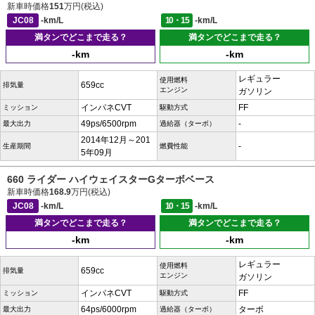
新車時価格
151
万円(税込)
JC08
-km/L
10・15
-km/L
満タンでどこまで走る？
満タンでどこまで走る？
-km
-km
レギュラー
使用燃料
659cc
排気量
エンジン
ガソリン
インパネCVT
FF
ミッション
駆動方式
49ps/6500rpm
-
最大出力
過給器（ターボ）
2014年12月～201
-
生産期間
燃費性能
5年09月
660 ライダー ハイウェイスターGターボベース
新車時価格
168.9
万円(税込)
JC08
-km/L
10・15
-km/L
満タンでどこまで走る？
満タンでどこまで走る？
-km
-km
レギュラー
使用燃料
659cc
排気量
エンジン
ガソリン
インパネCVT
FF
ミッション
駆動方式
64ps/6000rpm
ターボ
最大出力
過給器（ターボ）