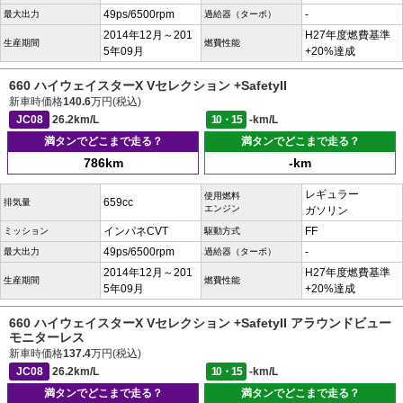
49ps/6500rpm
-
最大出力
過給器（ターボ）
2014年12月～201
H27年度燃費基準
生産期間
燃費性能
5年09月
+20%達成
660 ハイウェイスターX Vセレクション +SafetyII
新車時価格
140.6
万円(税込)
JC08
26.2km/L
10・15
-km/L
満タンでどこまで走る？
満タンでどこまで走る？
786km
-km
レギュラー
使用燃料
659cc
排気量
エンジン
ガソリン
インパネCVT
FF
ミッション
駆動方式
49ps/6500rpm
-
最大出力
過給器（ターボ）
2014年12月～201
H27年度燃費基準
生産期間
燃費性能
5年09月
+20%達成
660 ハイウェイスターX Vセレクション +SafetyII アラウンドビュー
モニターレス
新車時価格
137.4
万円(税込)
JC08
26.2km/L
10・15
-km/L
満タンでどこまで走る？
満タンでどこまで走る？