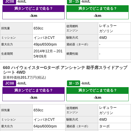
JC08
-km/L
10・15
-km/L
満タンでどこまで走る？
満タンでどこまで走る？
-km
-km
レギュラー
使用燃料
659cc
排気量
エンジン
ガソリン
インパネCVT
4WD
ミッション
駆動方式
49ps/6500rpm
-
最大出力
過給器（ターボ）
2014年12月～201
-
生産期間
燃費性能
5年09月
660 ハイウェイスターGターボ アンシャンテ 助手席スライドアップ
シート 4WD
新車時価格
201.7
万円(税込)
JC08
-km/L
10・15
-km/L
満タンでどこまで走る？
満タンでどこまで走る？
-km
-km
レギュラー
使用燃料
659cc
排気量
エンジン
ガソリン
インパネCVT
4WD
ミッション
駆動方式
64ps/6000rpm
ターボ
最大出力
過給器（ターボ）