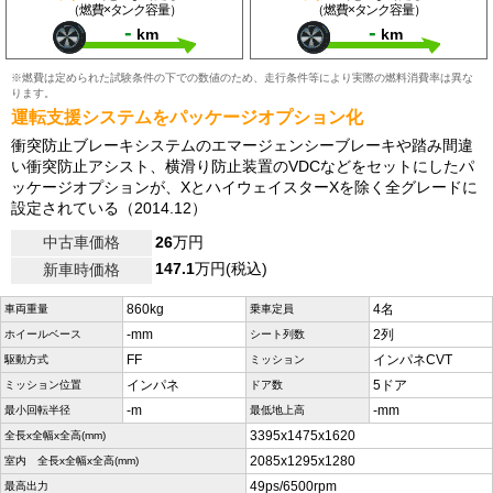
（燃費×タンク容量）
（燃費×タンク容量）
-
-
km
km
※燃費は定められた試験条件の下での数値のため、走行条件等により実際の燃料消費率は異な
ります。
運転支援システムをパッケージオプション化
衝突防止ブレーキシステムのエマージェンシーブレーキや踏み間違
い衝突防止アシスト、横滑り防止装置のVDCなどをセットにしたパ
ッケージオプションが、XとハイウェイスターXを除く全グレードに
設定されている（2014.12）
中古車価格
26
万円
147.1
万円(税込)
新車時価格
860kg
4名
車両重量
乗車定員
-mm
2列
ホイールベース
シート列数
FF
インパネCVT
駆動方式
ミッション
インパネ
5ドア
ミッション位置
ドア数
-m
-mm
最小回転半径
最低地上高
3395x1475x1620
全長x全幅x全高(mm)
2085x1295x1280
室内 全長x全幅x全高(mm)
49ps/6500rpm
最高出力