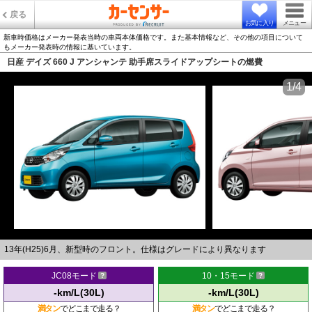
戻る
お気に入り
メニュー
新車時価格はメーカー発表当時の車両本体価格です。また基本情報など、その他の項目について
もメーカー発表時の情報に基いています。
日産 デイズ 660 J アンシャンテ 助手席スライドアップシートの燃費
1/4
13年(H25)6月、新型時のフロント。仕様はグレードにより異なります
JC08モード
10・15モード
-km/L(30L)
-km/L(30L)
満タン
でどこまで走る？
満タン
でどこまで走る？