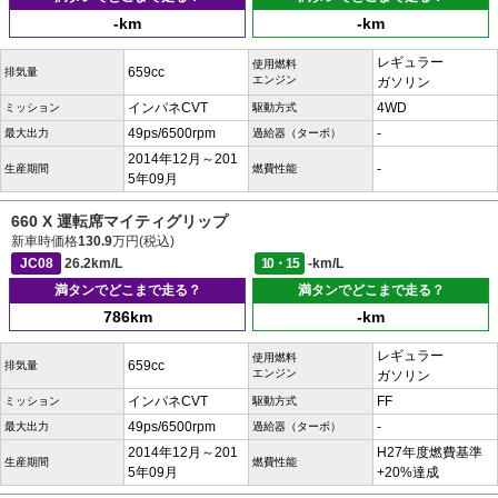
-km
-km
レギュラー
使用燃料
659cc
排気量
エンジン
ガソリン
インパネCVT
4WD
ミッション
駆動方式
49ps/6500rpm
-
最大出力
過給器（ターボ）
2014年12月～201
-
生産期間
燃費性能
5年09月
660 X 運転席マイティグリップ
新車時価格
130.9
万円(税込)
JC08
26.2km/L
10・15
-km/L
満タンでどこまで走る？
満タンでどこまで走る？
786km
-km
レギュラー
使用燃料
659cc
排気量
エンジン
ガソリン
インパネCVT
FF
ミッション
駆動方式
49ps/6500rpm
-
最大出力
過給器（ターボ）
2014年12月～201
H27年度燃費基準
生産期間
燃費性能
5年09月
+20%達成