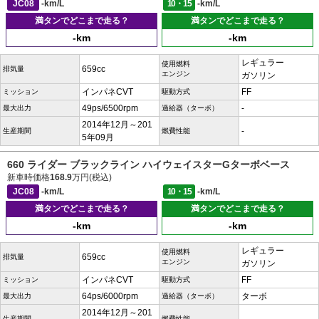
JC08
-km/L
10・15
-km/L
満タンでどこまで走る？
満タンでどこまで走る？
-km
-km
レギュラー
使用燃料
659cc
排気量
エンジン
ガソリン
インパネCVT
FF
ミッション
駆動方式
49ps/6500rpm
-
最大出力
過給器（ターボ）
2014年12月～201
-
生産期間
燃費性能
5年09月
660 ライダー ブラックライン ハイウェイスターGターボベース
新車時価格
168.9
万円(税込)
JC08
-km/L
10・15
-km/L
満タンでどこまで走る？
満タンでどこまで走る？
-km
-km
レギュラー
使用燃料
659cc
排気量
エンジン
ガソリン
インパネCVT
FF
ミッション
駆動方式
64ps/6000rpm
ターボ
最大出力
過給器（ターボ）
2014年12月～201
生産期間
燃費性能