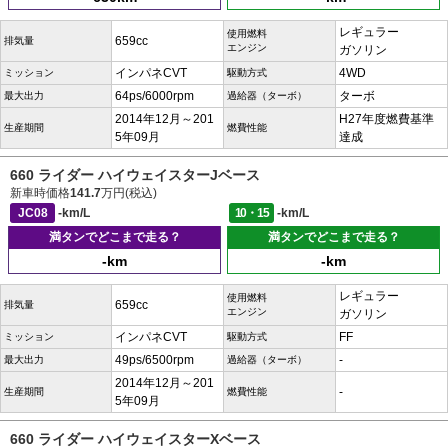
レギュラー
使用燃料
659cc
排気量
エンジン
ガソリン
インパネCVT
4WD
ミッション
駆動方式
64ps/6000rpm
ターボ
最大出力
過給器（ターボ）
2014年12月～201
H27年度燃費基準
生産期間
燃費性能
5年09月
達成
660 ライダー ハイウェイスターJベース
新車時価格
141.7
万円(税込)
JC08
-km/L
10・15
-km/L
満タンでどこまで走る？
満タンでどこまで走る？
-km
-km
レギュラー
使用燃料
659cc
排気量
エンジン
ガソリン
インパネCVT
FF
ミッション
駆動方式
49ps/6500rpm
-
最大出力
過給器（ターボ）
2014年12月～201
-
生産期間
燃費性能
5年09月
660 ライダー ハイウェイスターXベース