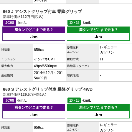
5年09月
660 J アシストグリップ付車 乗降グリップ
新車時価格
112
万円(税込)
JC08
-km/L
10・15
-km/L
満タンでどこまで走る？
満タンでどこまで走る？
-km
-km
レギュラー
使用燃料
659cc
排気量
エンジン
ガソリン
インパネCVT
FF
ミッション
駆動方式
49ps/6500rpm
-
最大出力
過給器（ターボ）
2014年12月～201
-
生産期間
燃費性能
5年09月
660 S アシストグリップ付車 乗降グリップ 4WD
新車時価格
129.5
万円(税込)
JC08
-km/L
10・15
-km/L
満タンでどこまで走る？
満タンでどこまで走る？
-km
-km
レギュラー
使用燃料
659cc
排気量
エンジン
ガソリン