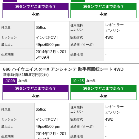
満タンでどこまで走る？
満タンでどこまで走る？
-km
-km
レギュラー
使用燃料
659cc
排気量
エンジン
ガソリン
インパネCVT
4WD
ミッション
駆動方式
49ps/6500rpm
-
最大出力
過給器（ターボ）
2014年12月～201
-
生産期間
燃費性能
5年09月
660 ハイウェイスターX アンシャンテ 助手席回転シート 4WD
新車時価格
155.5
万円(税込)
JC08
-km/L
10・15
-km/L
満タンでどこまで走る？
満タンでどこまで走る？
-km
-km
レギュラー
使用燃料
659cc
排気量
エンジン
ガソリン
インパネCVT
4WD
ミッション
駆動方式
49ps/6500rpm
-
最大出力
過給器（ターボ）
2014年12月～201
-
生産期間
燃費性能