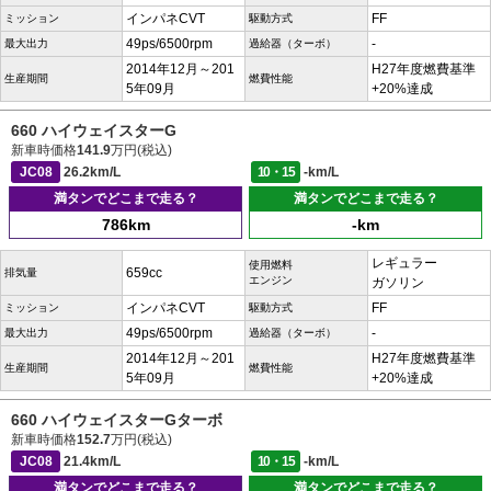
インパネCVT
FF
ミッション
駆動方式
49ps/6500rpm
-
最大出力
過給器（ターボ）
2014年12月～201
H27年度燃費基準
生産期間
燃費性能
5年09月
+20%達成
660 ハイウェイスターG
新車時価格
141.9
万円(税込)
JC08
26.2km/L
10・15
-km/L
満タンでどこまで走る？
満タンでどこまで走る？
786km
-km
レギュラー
使用燃料
659cc
排気量
エンジン
ガソリン
インパネCVT
FF
ミッション
駆動方式
49ps/6500rpm
-
最大出力
過給器（ターボ）
2014年12月～201
H27年度燃費基準
生産期間
燃費性能
5年09月
+20%達成
660 ハイウェイスターGターボ
新車時価格
152.7
万円(税込)
JC08
21.4km/L
10・15
-km/L
満タンでどこまで走る？
満タンでどこまで走る？