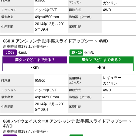
659cc
排気量
エンジン
ガソリン
インパネCVT
4WD
ミッション
駆動方式
49ps/6500rpm
-
最大出力
過給器（ターボ）
2014年12月～201
-
生産期間
燃費性能
5年09月
660 X アンシャンテ 助手席スライドアップシート 4WD
新車時価格
178.1
万円(税込)
JC08
-km/L
10・15
-km/L
満タンでどこまで走る？
満タンでどこまで走る？
-km
-km
レギュラー
使用燃料
659cc
排気量
エンジン
ガソリン
インパネCVT
4WD
ミッション
駆動方式
49ps/6500rpm
-
最大出力
過給器（ターボ）
2014年12月～201
-
生産期間
燃費性能
5年09月
660 ハイウェイスターX アンシャンテ 助手席スライドアップシート
4WD
新車時価格
187.4
万円(税込)