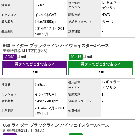
レギュラー
使用燃料
659cc
排気量
エンジン
ガソリン
インパネCVT
4WD
ミッション
駆動方式
64ps/6000rpm
ターボ
最大出力
過給器（ターボ）
2014年12月～201
-
生産期間
燃費性能
5年09月
660 ライダー ブラックライン ハイウェイスターJベース
新車時価格
141.7
万円(税込)
JC08
-km/L
10・15
-km/L
満タンでどこまで走る？
満タンでどこまで走る？
-km
-km
レギュラー
使用燃料
659cc
排気量
エンジン
ガソリン
インパネCVT
FF
ミッション
駆動方式
49ps/6500rpm
-
最大出力
過給器（ターボ）
2014年12月～201
-
生産期間
燃費性能
5年09月
660 ライダー ブラックライン ハイウェイスターXベース
新車時価格
151
万円(税込)