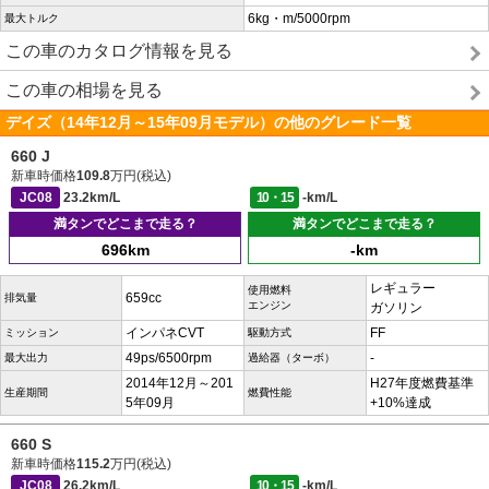
6kg・m/5000rpm
最大トルク
この車のカタログ情報を見る
この車の相場を見る
デイズ（14年12月～15年09月モデル）の他のグレード一覧
660 J
新車時価格
109.8
万円(税込)
JC08
23.2km/L
10・15
-km/L
満タンでどこまで走る？
満タンでどこまで走る？
696km
-km
レギュラー
使用燃料
659cc
排気量
エンジン
ガソリン
インパネCVT
FF
ミッション
駆動方式
49ps/6500rpm
-
最大出力
過給器（ターボ）
2014年12月～201
H27年度燃費基準
生産期間
燃費性能
5年09月
+10%達成
660 S
新車時価格
115.2
万円(税込)
JC08
26.2km/L
10・15
-km/L