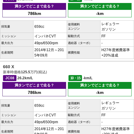
満タンでどこまで走る？
満タンでどこまで走る？
786km
-km
レギュラー
使用燃料
659cc
排気量
エンジン
ガソリン
インパネCVT
FF
ミッション
駆動方式
49ps/6500rpm
-
最大出力
過給器（ターボ）
2014年12月～201
H27年度燃費基準
生産期間
燃費性能
5年09月
+20%達成
660 X
新車時価格
125.5
万円(税込)
JC08
26.2km/L
10・15
-km/L
満タンでどこまで走る？
満タンでどこまで走る？
786km
-km
レギュラー
使用燃料
659cc
排気量
エンジン
ガソリン
インパネCVT
FF
ミッション
駆動方式
49ps/6500rpm
-
最大出力
過給器（ターボ）
2014年12月～201
H27年度燃費基準
生産期間
燃費性能