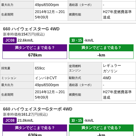
49ps/6500rpm
-
最大出力
過給器（ターボ）
2014年12月～201
H27年度燃費基準
生産期間
燃費性能
5年09月
達成
660 ハイウェイスターG 4WD
新車時価格
154
万円(税込)
JC08
22.6km/L
10・15
-km/L
満タンでどこまで走る？
満タンでどこまで走る？
678km
-km
レギュラー
使用燃料
659cc
排気量
エンジン
ガソリン
インパネCVT
4WD
ミッション
駆動方式
49ps/6500rpm
-
最大出力
過給器（ターボ）
2014年12月～201
H27年度燃費基準
生産期間
燃費性能
5年09月
達成
660 ハイウェイスターGターボ 4WD
新車時価格
161.2
万円(税込)
JC08
21.0km/L
10・15
-km/L
満タンでどこまで走る？
満タンでどこまで走る？
630km
-km