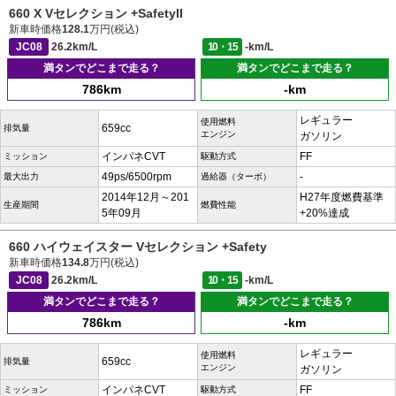
660 X Vセレクション +SafetyII
新車時価格
128.1
万円(税込)
JC08
26.2km/L
10・15
-km/L
満タンでどこまで走る？
満タンでどこまで走る？
786km
-km
レギュラー
使用燃料
659cc
排気量
エンジン
ガソリン
インパネCVT
FF
ミッション
駆動方式
49ps/6500rpm
-
最大出力
過給器（ターボ）
2014年12月～201
H27年度燃費基準
生産期間
燃費性能
5年09月
+20%達成
660 ハイウェイスター Vセレクション +Safety
新車時価格
134.8
万円(税込)
JC08
26.2km/L
10・15
-km/L
満タンでどこまで走る？
満タンでどこまで走る？
786km
-km
レギュラー
使用燃料
659cc
排気量
エンジン
ガソリン
インパネCVT
FF
ミッション
駆動方式