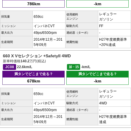
786km
-km
レギュラー
使用燃料
659cc
排気量
エンジン
ガソリン
インパネCVT
FF
ミッション
駆動方式
49ps/6500rpm
-
最大出力
過給器（ターボ）
2014年12月～201
H27年度燃費基準
生産期間
燃費性能
5年09月
+20%達成
660 X Vセレクション +SafetyII 4WD
新車時価格
140.2
万円(税込)
JC08
22.6km/L
10・15
-km/L
満タンでどこまで走る？
満タンでどこまで走る？
678km
-km
レギュラー
使用燃料
659cc
排気量
エンジン
ガソリン
インパネCVT
4WD
ミッション
駆動方式
49ps/6500rpm
-
最大出力
過給器（ターボ）
2014年12月～201
H27年度燃費基準
生産期間
燃費性能
5年09月
達成