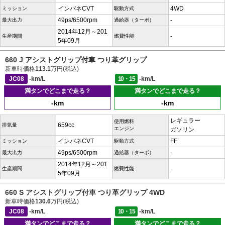
インパネCVT
4WD
ミッション
駆動方式
49ps/6500rpm
-
最大出力
過給器（ターボ）
2014年12月～201
-
生産期間
燃費性能
5年09月
660 J アシストグリップ付車 つり革グリップ
新車時価格
113.1
万円(税込)
JC08
-km/L
10・15
-km/L
満タンでどこまで走る？
満タンでどこまで走る？
-km
-km
レギュラー
使用燃料
659cc
排気量
エンジン
ガソリン
インパネCVT
FF
ミッション
駆動方式
49ps/6500rpm
-
最大出力
過給器（ターボ）
2014年12月～201
-
生産期間
燃費性能
5年09月
660 S アシストグリップ付車 つり革グリップ 4WD
新車時価格
130.6
万円(税込)
JC08
-km/L
10・15
-km/L
満タンでどこまで走る？
満タンでどこまで走る？