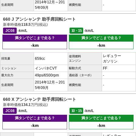
2014年12月～201
-
生産期間
燃費性能
5年09月
660 J アンシャンテ 助手席回転シート
新車時価格
118.5
万円(税込)
JC08
-km/L
10・15
-km/L
満タンでどこまで走る？
満タンでどこまで走る？
-km
-km
レギュラー
使用燃料
659cc
排気量
エンジン
ガソリン
インパネCVT
FF
ミッション
駆動方式
49ps/6500rpm
-
最大出力
過給器（ターボ）
2014年12月～201
-
生産期間
燃費性能
5年09月
660 X アンシャンテ 助手席回転シート
新車時価格
134.1
万円(税込)
JC08
-km/L
10・15
-km/L
満タンでどこまで走る？
満タンでどこまで走る？
-km
-km