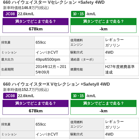
660 ハイウェイスター Vセレクション +Safety 4WD
新車時価格
146.9
万円(税込)
JC08
22.6km/L
10・15
-km/L
満タンでどこまで走る？
満タンでどこまで走る？
678km
-km
レギュラー
使用燃料
659cc
排気量
エンジン
ガソリン
インパネCVT
4WD
ミッション
駆動方式
49ps/6500rpm
-
最大出力
過給器（ターボ）
2014年12月～201
H27年度燃費基準
生産期間
燃費性能
5年09月
達成
660 ハイウェイスターX Vセレクション +SafetyII 4WD
新車時価格
152.7
万円(税込)
JC08
22.6km/L
10・15
-km/L
満タンでどこまで走る？
満タンでどこまで走る？
678km
-km
レギュラー
使用燃料
659cc
排気量
エンジン
ガソリン
インパネCVT
4WD
ミッション
駆動方式