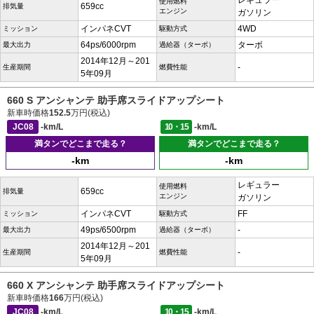
レギュラー
使用燃料
659cc
排気量
エンジン
ガソリン
インパネCVT
4WD
ミッション
駆動方式
64ps/6000rpm
ターボ
最大出力
過給器（ターボ）
2014年12月～201
-
生産期間
燃費性能
5年09月
660 S アンシャンテ 助手席スライドアップシート
新車時価格
152.5
万円(税込)
JC08
-km/L
10・15
-km/L
満タンでどこまで走る？
満タンでどこまで走る？
-km
-km
レギュラー
使用燃料
659cc
排気量
エンジン
ガソリン
インパネCVT
FF
ミッション
駆動方式
49ps/6500rpm
-
最大出力
過給器（ターボ）
2014年12月～201
-
生産期間
燃費性能
5年09月
660 X アンシャンテ 助手席スライドアップシート
新車時価格
166
万円(税込)
JC08
-km/L
10・15
-km/L