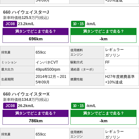
5年09月
+20%達成
660 ハイウェイスターJ
新車時価格
125.5
万円(税込)
JC08
23.2km/L
10・15
-km/L
満タンでどこまで走る？
満タンでどこまで走る？
696km
-km
レギュラー
使用燃料
659cc
排気量
エンジン
ガソリン
インパネCVT
FF
ミッション
駆動方式
49ps/6500rpm
-
最大出力
過給器（ターボ）
2014年12月～201
H27年度燃費基準
生産期間
燃費性能
5年09月
+10%達成
660 ハイウェイスターX
新車時価格
134.8
万円(税込)
JC08
26.2km/L
10・15
-km/L
満タンでどこまで走る？
満タンでどこまで走る？
786km
-km
レギュラー
使用燃料
659cc
排気量
エンジン
ガソリン