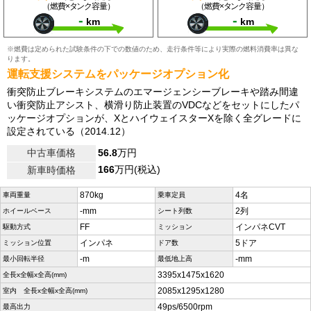
（燃費×タンク容量）
（燃費×タンク容量）
-
-
km
km
※燃費は定められた試験条件の下での数値のため、走行条件等により実際の燃料消費率は異な
ります。
運転支援システムをパッケージオプション化
衝突防止ブレーキシステムのエマージェンシーブレーキや踏み間違
い衝突防止アシスト、横滑り防止装置のVDCなどをセットにしたパ
ッケージオプションが、XとハイウェイスターXを除く全グレードに
設定されている（2014.12）
中古車価格
56.8
万円
166
万円(税込)
新車時価格
870kg
4名
車両重量
乗車定員
-mm
2列
ホイールベース
シート列数
FF
インパネCVT
駆動方式
ミッション
インパネ
5ドア
ミッション位置
ドア数
-m
-mm
最小回転半径
最低地上高
3395x1475x1620
全長x全幅x全高(mm)
2085x1295x1280
室内 全長x全幅x全高(mm)
49ps/6500rpm
最高出力