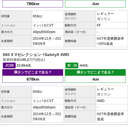
786km
-km
レギュラー
使用燃料
659cc
排気量
エンジン
ガソリン
インパネCVT
FF
ミッション
駆動方式
49ps/6500rpm
-
最大出力
過給器（ターボ）
2014年12月～201
H27年度燃費基準
生産期間
燃費性能
5年09月
+20%達成
660 X Vセレクション +SafetyII 4WD
新車時価格
140.2
万円(税込)
JC08
22.6km/L
10・15
-km/L
満タンでどこまで走る？
満タンでどこまで走る？
678km
-km
レギュラー
使用燃料
659cc
排気量
エンジン
ガソリン
インパネCVT
4WD
ミッション
駆動方式
49ps/6500rpm
-
最大出力
過給器（ターボ）
2014年12月～201
H27年度燃費基準
生産期間
燃費性能
5年09月
達成