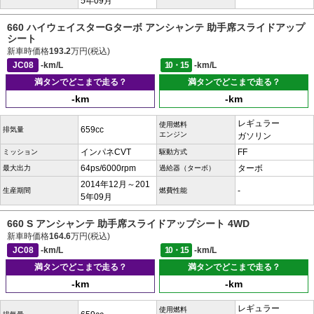
5年09月
660 ハイウェイスターGターボ アンシャンテ 助手席スライドアップ
シート
新車時価格
193.2
万円(税込)
JC08
-km/L
10・15
-km/L
満タンでどこまで走る？
満タンでどこまで走る？
-km
-km
レギュラー
使用燃料
659cc
排気量
エンジン
ガソリン
インパネCVT
FF
ミッション
駆動方式
64ps/6000rpm
ターボ
最大出力
過給器（ターボ）
2014年12月～201
-
生産期間
燃費性能
5年09月
660 S アンシャンテ 助手席スライドアップシート 4WD
新車時価格
164.6
万円(税込)
JC08
-km/L
10・15
-km/L
満タンでどこまで走る？
満タンでどこまで走る？
-km
-km
レギュラー
使用燃料