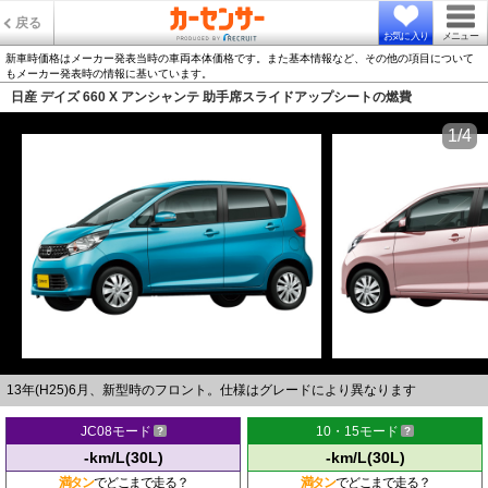
戻る
お気に入り
メニュー
新車時価格はメーカー発表当時の車両本体価格です。また基本情報など、その他の項目について
もメーカー発表時の情報に基いています。
日産 デイズ 660 X アンシャンテ 助手席スライドアップシートの燃費
1/4
13年(H25)6月、新型時のフロント。仕様はグレードにより異なります
JC08モード
10・15モード
-km/L(30L)
-km/L(30L)
満タン
でどこまで走る？
満タン
でどこまで走る？