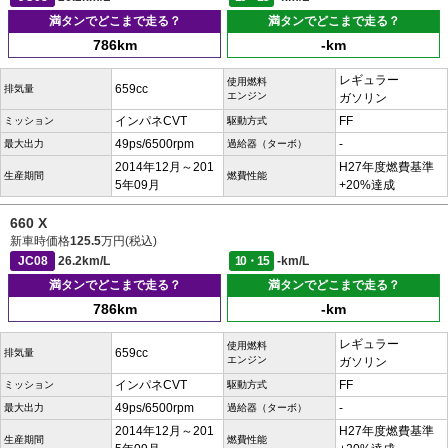
満タンでどこまで走る？
満タンでどこまで走る？
786km
-km
レギュラー
使用燃料
659cc
排気量
エンジン
ガソリン
インパネCVT
FF
ミッション
駆動方式
49ps/6500rpm
-
最大出力
過給器（ターボ）
2014年12月～201
H27年度燃費基準
生産期間
燃費性能
5年09月
+20%達成
660 X
新車時価格
125.5
万円(税込)
JC08
26.2km/L
10・15
-km/L
満タンでどこまで走る？
満タンでどこまで走る？
786km
-km
レギュラー
使用燃料
659cc
排気量
エンジン
ガソリン
インパネCVT
FF
ミッション
駆動方式
49ps/6500rpm
-
最大出力
過給器（ターボ）
2014年12月～201
H27年度燃費基準
生産期間
燃費性能