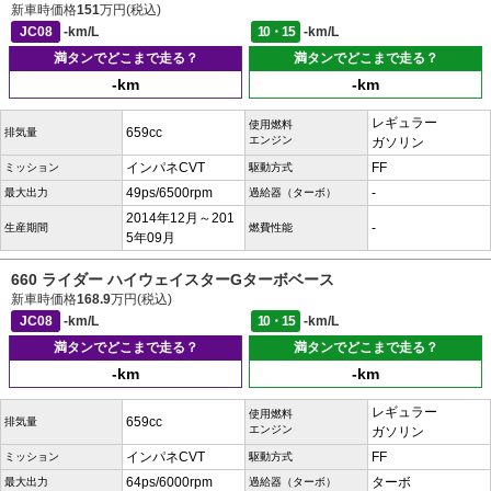
新車時価格
151
万円(税込)
JC08
-km/L
10・15
-km/L
満タンでどこまで走る？
満タンでどこまで走る？
-km
-km
レギュラー
使用燃料
659cc
排気量
エンジン
ガソリン
インパネCVT
FF
ミッション
駆動方式
49ps/6500rpm
-
最大出力
過給器（ターボ）
2014年12月～201
-
生産期間
燃費性能
5年09月
660 ライダー ハイウェイスターGターボベース
新車時価格
168.9
万円(税込)
JC08
-km/L
10・15
-km/L
満タンでどこまで走る？
満タンでどこまで走る？
-km
-km
レギュラー
使用燃料
659cc
排気量
エンジン
ガソリン
インパネCVT
FF
ミッション
駆動方式
64ps/6000rpm
ターボ
最大出力
過給器（ターボ）