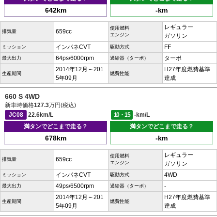
642km
-km
レギュラー
使用燃料
659cc
排気量
エンジン
ガソリン
インパネCVT
FF
ミッション
駆動方式
64ps/6000rpm
ターボ
最大出力
過給器（ターボ）
2014年12月～201
H27年度燃費基準
生産期間
燃費性能
5年09月
達成
660 S 4WD
新車時価格
127.3
万円(税込)
JC08
22.6km/L
10・15
-km/L
満タンでどこまで走る？
満タンでどこまで走る？
678km
-km
レギュラー
使用燃料
659cc
排気量
エンジン
ガソリン
インパネCVT
4WD
ミッション
駆動方式
49ps/6500rpm
-
最大出力
過給器（ターボ）
2014年12月～201
H27年度燃費基準
生産期間
燃費性能
5年09月
達成