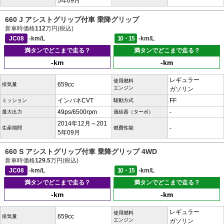
5年09月
660 J アシストグリップ付車 乗降グリップ
新車時価格
112
万円(税込)
JC08
-km/L
10・15
-km/L
満タンでどこまで走る？
満タンでどこまで走る？
-km
-km
レギュラー
使用燃料
659cc
排気量
エンジン
ガソリン
インパネCVT
FF
ミッション
駆動方式
49ps/6500rpm
-
最大出力
過給器（ターボ）
2014年12月～201
-
生産期間
燃費性能
5年09月
660 S アシストグリップ付車 乗降グリップ 4WD
新車時価格
129.5
万円(税込)
JC08
-km/L
10・15
-km/L
満タンでどこまで走る？
満タンでどこまで走る？
-km
-km
レギュラー
使用燃料
659cc
排気量
エンジン
ガソリン