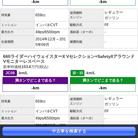
-km
-km
レギュラー
使用燃料
659cc
排気量
エンジン
ガソリン
インパネCVT
FF
ミッション
駆動方式
49ps/6500rpm
-
最大出力
過給器（ターボ）
2014年12月～201
-
生産期間
燃費性能
5年09月
660ライダーハイウェイスターX Vセレクション+SafetyIIアラウンド
Vモニターレスベース
新車時価格
153.6
万円(税込)
JC08
-km/L
10・15
-km/L
満タンでどこまで走る？
満タンでどこまで走る？
-km
-km
レギュラー
使用燃料
659cc
排気量
エンジン
ガソリン
インパネCVT
FF
ミッション
駆動方式
49ps/6500rpm
-
最大出力
過給器（ターボ）
2014年12月～201
-
生産期間
燃費性能
中古車を検索する
5年09月