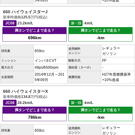
5年09月
+20%達成
660 ハイウェイスターJ
新車時価格
125.5
万円(税込)
JC08
23.2km/L
10・15
-km/L
満タンでどこまで走る？
満タンでどこまで走る？
696km
-km
レギュラー
使用燃料
659cc
排気量
エンジン
ガソリン
インパネCVT
FF
ミッション
駆動方式
49ps/6500rpm
-
最大出力
過給器（ターボ）
2014年12月～201
H27年度燃費基準
生産期間
燃費性能
5年09月
+10%達成
660 ハイウェイスターX
新車時価格
134.8
万円(税込)
JC08
26.2km/L
10・15
-km/L
満タンでどこまで走る？
満タンでどこまで走る？
786km
-km
レギュラー
使用燃料
659cc
排気量
エンジン
ガソリン