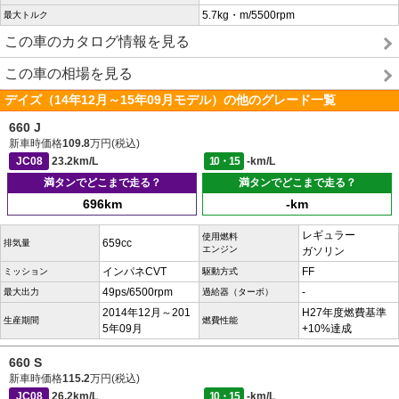
5.7kg・m/5500rpm
最大トルク
この車のカタログ情報を見る
この車の相場を見る
デイズ（14年12月～15年09月モデル）の他のグレード一覧
660 J
新車時価格
109.8
万円(税込)
JC08
23.2km/L
10・15
-km/L
満タンでどこまで走る？
満タンでどこまで走る？
696km
-km
レギュラー
使用燃料
659cc
排気量
エンジン
ガソリン
インパネCVT
FF
ミッション
駆動方式
49ps/6500rpm
-
最大出力
過給器（ターボ）
2014年12月～201
H27年度燃費基準
生産期間
燃費性能
5年09月
+10%達成
660 S
新車時価格
115.2
万円(税込)
JC08
26.2km/L
10・15
-km/L