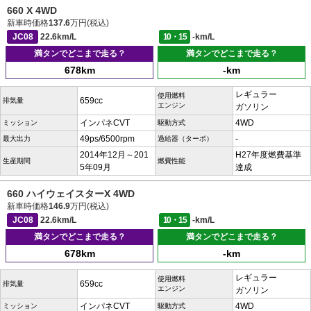
660 X 4WD
新車時価格
137.6
万円(税込)
JC08
22.6km/L
10・15
-km/L
満タンでどこまで走る？
満タンでどこまで走る？
678km
-km
レギュラー
使用燃料
659cc
排気量
エンジン
ガソリン
インパネCVT
4WD
ミッション
駆動方式
49ps/6500rpm
-
最大出力
過給器（ターボ）
2014年12月～201
H27年度燃費基準
生産期間
燃費性能
5年09月
達成
660 ハイウェイスターX 4WD
新車時価格
146.9
万円(税込)
JC08
22.6km/L
10・15
-km/L
満タンでどこまで走る？
満タンでどこまで走る？
678km
-km
レギュラー
使用燃料
659cc
排気量
エンジン
ガソリン
インパネCVT
4WD
ミッション
駆動方式