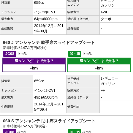
レギュラー
使用燃料
659cc
排気量
エンジン
ガソリン
インパネCVT
4WD
ミッション
駆動方式
64ps/6000rpm
ターボ
最大出力
過給器（ターボ）
2014年12月～201
-
生産期間
燃費性能
5年09月
660 J アンシャンテ 助手席スライドアップシート
新車時価格
147.1
万円(税込)
JC08
-km/L
10・15
-km/L
満タンでどこまで走る？
満タンでどこまで走る？
-km
-km
レギュラー
使用燃料
659cc
排気量
エンジン
ガソリン
インパネCVT
FF
ミッション
駆動方式
49ps/6500rpm
-
最大出力
過給器（ターボ）
2014年12月～201
-
生産期間
燃費性能
5年09月
660 S アンシャンテ 助手席スライドアップシート
新車時価格
152.5
万円(税込)
JC08
-km/L
10・15
-km/L