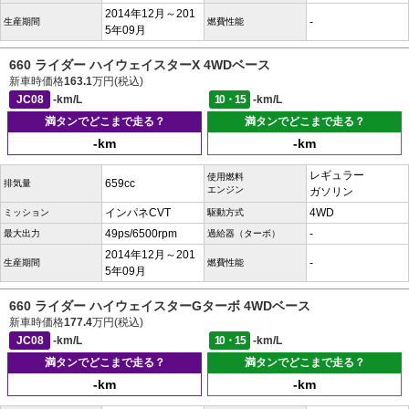
2014年12月～201
-
生産期間
燃費性能
5年09月
660 ライダー ハイウェイスターX 4WDベース
新車時価格
163.1
万円(税込)
JC08
-km/L
10・15
-km/L
満タンでどこまで走る？
満タンでどこまで走る？
-km
-km
レギュラー
使用燃料
659cc
排気量
エンジン
ガソリン
インパネCVT
4WD
ミッション
駆動方式
49ps/6500rpm
-
最大出力
過給器（ターボ）
2014年12月～201
-
生産期間
燃費性能
5年09月
660 ライダー ハイウェイスターGターボ 4WDベース
新車時価格
177.4
万円(税込)
JC08
-km/L
10・15
-km/L
満タンでどこまで走る？
満タンでどこまで走る？
-km
-km