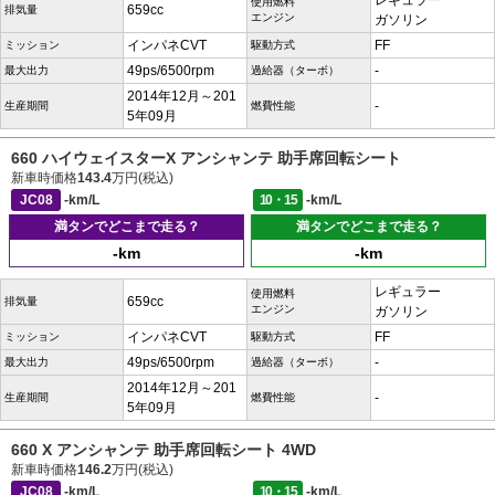
レギュラー
使用燃料
659cc
排気量
エンジン
ガソリン
インパネCVT
FF
ミッション
駆動方式
49ps/6500rpm
-
最大出力
過給器（ターボ）
2014年12月～201
-
生産期間
燃費性能
5年09月
660 ハイウェイスターX アンシャンテ 助手席回転シート
新車時価格
143.4
万円(税込)
JC08
-km/L
10・15
-km/L
満タンでどこまで走る？
満タンでどこまで走る？
-km
-km
レギュラー
使用燃料
659cc
排気量
エンジン
ガソリン
インパネCVT
FF
ミッション
駆動方式
49ps/6500rpm
-
最大出力
過給器（ターボ）
2014年12月～201
-
生産期間
燃費性能
5年09月
660 X アンシャンテ 助手席回転シート 4WD
新車時価格
146.2
万円(税込)
JC08
-km/L
10・15
-km/L