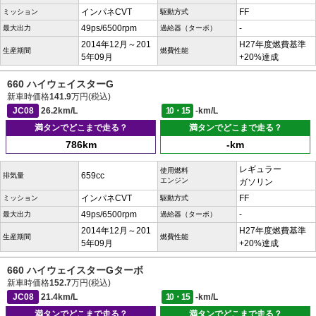
インパネCVT
FF
ミッション
駆動方式
49ps/6500rpm
-
最大出力
過給器（ターボ）
2014年12月～201
H27年度燃費基準
生産期間
燃費性能
5年09月
+20%達成
660 ハイウェイスターG
新車時価格
141.9
万円(税込)
JC08
26.2km/L
10・15
-km/L
満タンでどこまで走る？
満タンでどこまで走る？
786km
-km
レギュラー
使用燃料
659cc
排気量
エンジン
ガソリン
インパネCVT
FF
ミッション
駆動方式
49ps/6500rpm
-
最大出力
過給器（ターボ）
2014年12月～201
H27年度燃費基準
生産期間
燃費性能
5年09月
+20%達成
660 ハイウェイスターGターボ
新車時価格
152.7
万円(税込)
JC08
21.4km/L
10・15
-km/L
満タンでどこまで走る？
満タンでどこまで走る？