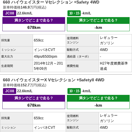
660 ハイウェイスター Vセレクション +Safety 4WD
新車時価格
146.9
万円(税込)
JC08
22.6km/L
10・15
-km/L
満タンでどこまで走る？
満タンでどこまで走る？
678km
-km
レギュラー
使用燃料
659cc
排気量
エンジン
ガソリン
インパネCVT
4WD
ミッション
駆動方式
49ps/6500rpm
-
最大出力
過給器（ターボ）
2014年12月～201
H27年度燃費基準
生産期間
燃費性能
5年09月
達成
660 ハイウェイスターX Vセレクション +SafetyII 4WD
新車時価格
152.7
万円(税込)
JC08
22.6km/L
10・15
-km/L
満タンでどこまで走る？
満タンでどこまで走る？
678km
-km
レギュラー
使用燃料
659cc
排気量
エンジン
ガソリン
インパネCVT
4WD
ミッション
駆動方式