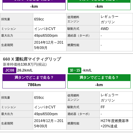
-km
-km
レギュラー
使用燃料
659cc
排気量
エンジン
ガソリン
インパネCVT
4WD
ミッション
駆動方式
49ps/6500rpm
-
最大出力
過給器（ターボ）
2014年12月～201
-
生産期間
燃費性能
5年09月
660 X 運転席マイティグリップ
新車時価格
130.9
万円(税込)
JC08
26.2km/L
10・15
-km/L
満タンでどこまで走る？
満タンでどこまで走る？
786km
-km
レギュラー
使用燃料
659cc
排気量
エンジン
ガソリン
インパネCVT
FF
ミッション
駆動方式
49ps/6500rpm
-
最大出力
過給器（ターボ）
2014年12月～201
H27年度燃費基準
生産期間
燃費性能
5年09月
+20%達成