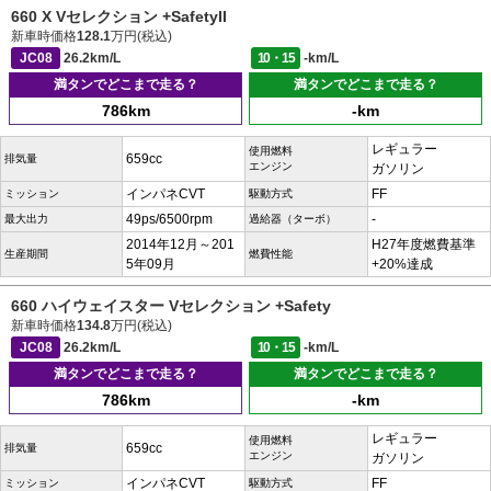
660 X Vセレクション +SafetyII
新車時価格
128.1
万円(税込)
JC08
26.2km/L
10・15
-km/L
満タンでどこまで走る？
満タンでどこまで走る？
786km
-km
レギュラー
使用燃料
659cc
排気量
エンジン
ガソリン
インパネCVT
FF
ミッション
駆動方式
49ps/6500rpm
-
最大出力
過給器（ターボ）
2014年12月～201
H27年度燃費基準
生産期間
燃費性能
5年09月
+20%達成
660 ハイウェイスター Vセレクション +Safety
新車時価格
134.8
万円(税込)
JC08
26.2km/L
10・15
-km/L
満タンでどこまで走る？
満タンでどこまで走る？
786km
-km
レギュラー
使用燃料
659cc
排気量
エンジン
ガソリン
インパネCVT
FF
ミッション
駆動方式