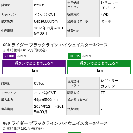
レギュラー
使用燃料
659cc
排気量
エンジン
ガソリン
インパネCVT
4WD
ミッション
駆動方式
64ps/6000rpm
ターボ
最大出力
過給器（ターボ）
2014年12月～201
-
生産期間
燃費性能
5年09月
660 ライダー ブラックライン ハイウェイスターJベース
新車時価格
141.7
万円(税込)
JC08
-km/L
10・15
-km/L
満タンでどこまで走る？
満タンでどこまで走る？
-km
-km
レギュラー
使用燃料
659cc
排気量
エンジン
ガソリン
インパネCVT
FF
ミッション
駆動方式
49ps/6500rpm
-
最大出力
過給器（ターボ）
2014年12月～201
-
生産期間
燃費性能
5年09月
660 ライダー ブラックライン ハイウェイスターXベース
新車時価格
151
万円(税込)