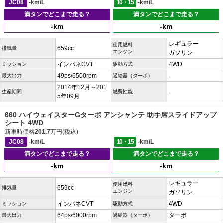
JC08
-km/L
10・15
-km/L
満タンでどこまで走る？
満タンでどこまで走る？
-km
-km
レギュラー
使用燃料
659cc
排気量
エンジン
ガソリン
インパネCVT
4WD
ミッション
駆動方式
49ps/6500rpm
-
最大出力
過給器（ターボ）
2014年12月～201
-
生産期間
燃費性能
5年09月
660 ハイウェイスターGターボ アンシャンテ 助手席スライドアップ
シート 4WD
新車時価格
201.7
万円(税込)
JC08
-km/L
10・15
-km/L
満タンでどこまで走る？
満タンでどこまで走る？
-km
-km
レギュラー
使用燃料
659cc
排気量
エンジン
ガソリン
インパネCVT
4WD
ミッション
駆動方式
64ps/6000rpm
ターボ
最大出力
過給器（ターボ）