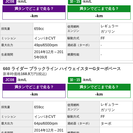
JC08
-km/L
10・15
-km/L
満タンでどこまで走る？
満タンでどこまで走る？
-km
-km
レギュラー
使用燃料
659cc
排気量
エンジン
ガソリン
インパネCVT
FF
ミッション
駆動方式
49ps/6500rpm
-
最大出力
過給器（ターボ）
2014年12月～201
-
生産期間
燃費性能
5年09月
660 ライダー ブラックライン ハイウェイスターGターボベース
新車時価格
168.9
万円(税込)
JC08
-km/L
10・15
-km/L
満タンでどこまで走る？
満タンでどこまで走る？
-km
-km
レギュラー
使用燃料
659cc
排気量
エンジン
ガソリン
インパネCVT
FF
ミッション
駆動方式
64ps/6000rpm
ターボ
最大出力
過給器（ターボ）
2014年12月～201
生産期間
燃費性能