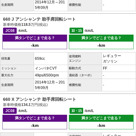
2014年12月～201
-
生産期間
燃費性能
5年09月
660 J アンシャンテ 助手席回転シート
新車時価格
118.5
万円(税込)
JC08
-km/L
10・15
-km/L
満タンでどこまで走る？
満タンでどこまで走る？
-km
-km
レギュラー
使用燃料
659cc
排気量
エンジン
ガソリン
インパネCVT
FF
ミッション
駆動方式
49ps/6500rpm
-
最大出力
過給器（ターボ）
2014年12月～201
-
生産期間
燃費性能
5年09月
660 X アンシャンテ 助手席回転シート
新車時価格
134.1
万円(税込)
JC08
-km/L
10・15
-km/L
満タンでどこまで走る？
満タンでどこまで走る？
-km
-km