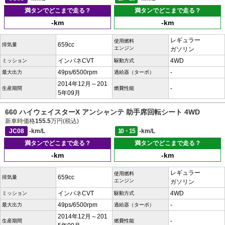
満タンでどこまで走る？
満タンでどこまで走る？
-km
-km
レギュラー
使用燃料
659cc
排気量
エンジン
ガソリン
インパネCVT
4WD
ミッション
駆動方式
49ps/6500rpm
-
最大出力
過給器（ターボ）
2014年12月～201
-
生産期間
燃費性能
5年09月
660 ハイウェイスターX アンシャンテ 助手席回転シート 4WD
新車時価格
155.5
万円(税込)
JC08
-km/L
10・15
-km/L
満タンでどこまで走る？
満タンでどこまで走る？
-km
-km
レギュラー
使用燃料
659cc
排気量
エンジン
ガソリン
インパネCVT
4WD
ミッション
駆動方式
49ps/6500rpm
-
最大出力
過給器（ターボ）
2014年12月～201
-
生産期間
燃費性能