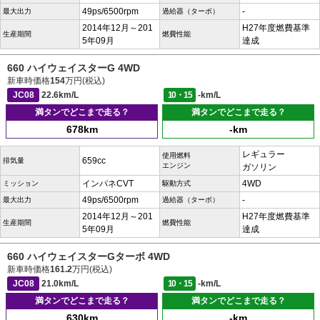
49ps/6500rpm
-
最大出力
過給器（ターボ）
2014年12月～201
H27年度燃費基準
生産期間
燃費性能
5年09月
達成
660 ハイウェイスターG 4WD
新車時価格
154
万円(税込)
JC08
22.6km/L
10・15
-km/L
満タンでどこまで走る？
満タンでどこまで走る？
678km
-km
レギュラー
使用燃料
659cc
排気量
エンジン
ガソリン
インパネCVT
4WD
ミッション
駆動方式
49ps/6500rpm
-
最大出力
過給器（ターボ）
2014年12月～201
H27年度燃費基準
生産期間
燃費性能
5年09月
達成
660 ハイウェイスターGターボ 4WD
新車時価格
161.2
万円(税込)
JC08
21.0km/L
10・15
-km/L
満タンでどこまで走る？
満タンでどこまで走る？
630km
-km