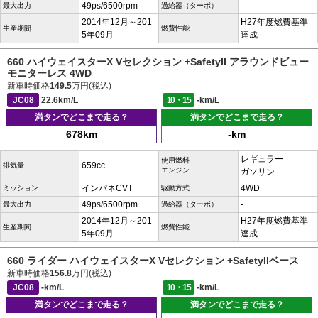
49ps/6500rpm
-
最大出力
過給器（ターボ）
2014年12月～201
H27年度燃費基準
生産期間
燃費性能
5年09月
達成
660 ハイウェイスターX Vセレクション +SafetyII アラウンドビュー
モニターレス 4WD
新車時価格
149.5
万円(税込)
JC08
22.6km/L
10・15
-km/L
満タンでどこまで走る？
満タンでどこまで走る？
678km
-km
レギュラー
使用燃料
659cc
排気量
エンジン
ガソリン
インパネCVT
4WD
ミッション
駆動方式
49ps/6500rpm
-
最大出力
過給器（ターボ）
2014年12月～201
H27年度燃費基準
生産期間
燃費性能
5年09月
達成
660 ライダー ハイウェイスターX Vセレクション +SafetyIIベース
新車時価格
156.8
万円(税込)
JC08
-km/L
10・15
-km/L
満タンでどこまで走る？
満タンでどこまで走る？