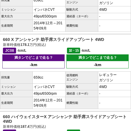
659cc
排気量
エンジン
ガソリン
インパネCVT
4WD
ミッション
駆動方式
49ps/6500rpm
-
最大出力
過給器（ターボ）
2014年12月～201
-
生産期間
燃費性能
5年09月
660 X アンシャンテ 助手席スライドアップシート 4WD
新車時価格
178.1
万円(税込)
JC08
-km/L
10・15
-km/L
満タンでどこまで走る？
満タンでどこまで走る？
-km
-km
レギュラー
使用燃料
659cc
排気量
エンジン
ガソリン
インパネCVT
4WD
ミッション
駆動方式
49ps/6500rpm
-
最大出力
過給器（ターボ）
2014年12月～201
-
生産期間
燃費性能
5年09月
660 ハイウェイスターX アンシャンテ 助手席スライドアップシート
4WD
新車時価格
187.4
万円(税込)