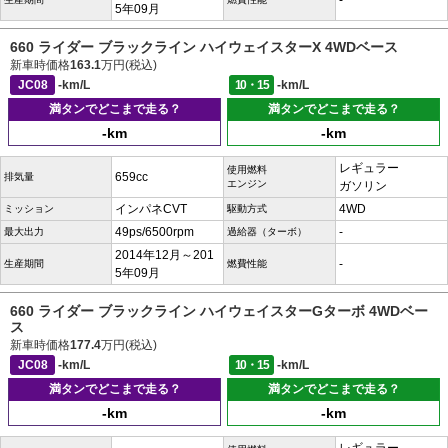
-
5年09月
660 ライダー ブラックライン ハイウェイスターX 4WDベース
新車時価格
163.1
万円(税込)
JC08
-km/L
10・15
-km/L
満タンでどこまで走る？
満タンでどこまで走る？
-km
-km
レギュラー
使用燃料
659cc
排気量
エンジン
ガソリン
インパネCVT
4WD
ミッション
駆動方式
49ps/6500rpm
-
最大出力
過給器（ターボ）
2014年12月～201
-
生産期間
燃費性能
5年09月
660 ライダー ブラックライン ハイウェイスターGターボ 4WDベー
ス
新車時価格
177.4
万円(税込)
JC08
-km/L
10・15
-km/L
満タンでどこまで走る？
満タンでどこまで走る？
-km
-km