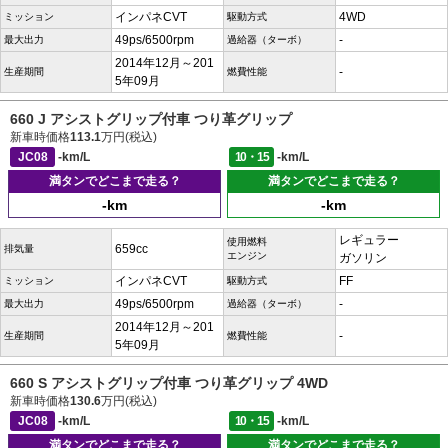
インパネCVT
4WD
ミッション
駆動方式
49ps/6500rpm
-
最大出力
過給器（ターボ）
2014年12月～201
-
生産期間
燃費性能
5年09月
660 J アシストグリップ付車 つり革グリップ
新車時価格
113.1
万円(税込)
JC08
-km/L
10・15
-km/L
満タンでどこまで走る？
満タンでどこまで走る？
-km
-km
レギュラー
使用燃料
659cc
排気量
エンジン
ガソリン
インパネCVT
FF
ミッション
駆動方式
49ps/6500rpm
-
最大出力
過給器（ターボ）
2014年12月～201
-
生産期間
燃費性能
5年09月
660 S アシストグリップ付車 つり革グリップ 4WD
新車時価格
130.6
万円(税込)
JC08
-km/L
10・15
-km/L
満タンでどこまで走る？
満タンでどこまで走る？