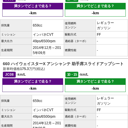
満タンでどこまで走る？
満タンでどこまで走る？
-km
-km
レギュラー
使用燃料
659cc
排気量
エンジン
ガソリン
インパネCVT
FF
ミッション
駆動方式
49ps/6500rpm
-
最大出力
過給器（ターボ）
2014年12月～201
-
生産期間
燃費性能
5年09月
660 ハイウェイスターX アンシャンテ 助手席スライドアップシート
新車時価格
175.3
万円(税込)
JC08
-km/L
10・15
-km/L
満タンでどこまで走る？
満タンでどこまで走る？
-km
-km
レギュラー
使用燃料
659cc
排気量
エンジン
ガソリン
インパネCVT
FF
ミッション
駆動方式
49ps/6500rpm
-
最大出力
過給器（ターボ）
2014年12月～201
-
生産期間
燃費性能