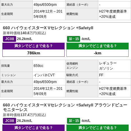
49ps/6500rpm
-
最大出力
過給器（ターボ）
2014年12月～201
H27年度燃費基準
生産期間
燃費性能
5年09月
+20%達成
660 ハイウェイスターX Vセレクション +SafetyII
新車時価格
140.6
万円(税込)
JC08
26.2km/L
10・15
-km/L
満タンでどこまで走る？
満タンでどこまで走る？
786km
-km
レギュラー
使用燃料
659cc
排気量
エンジン
ガソリン
インパネCVT
FF
ミッション
駆動方式
49ps/6500rpm
-
最大出力
過給器（ターボ）
2014年12月～201
H27年度燃費基準
生産期間
燃費性能
5年09月
+20%達成
660 ハイウェイスターX Vセレクション +SafetyII アラウンドビュー
モニターレス
新車時価格
137.4
万円(税込)
JC08
26.2km/L
10・15
-km/L
満タンでどこまで走る？
満タンでどこまで走る？