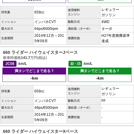
レギュラー
使用燃料
659cc
排気量
エンジン
ガソリン
インパネCVT
4WD
ミッション
駆動方式
64ps/6000rpm
ターボ
最大出力
過給器（ターボ）
2014年12月～201
H27年度燃費基準
生産期間
燃費性能
5年09月
達成
660 ライダー ハイウェイスターJベース
新車時価格
141.7
万円(税込)
JC08
-km/L
10・15
-km/L
満タンでどこまで走る？
満タンでどこまで走る？
-km
-km
レギュラー
使用燃料
659cc
排気量
エンジン
ガソリン
インパネCVT
FF
ミッション
駆動方式
49ps/6500rpm
-
最大出力
過給器（ターボ）
2014年12月～201
-
生産期間
燃費性能
5年09月
660 ライダー ハイウェイスターXベース