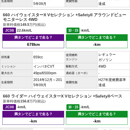
生産期間
燃費性能
5年09月
達成
660 ハイウェイスターX Vセレクション +SafetyII アラウンドビュー
モニターレス 4WD
新車時価格
149.5
万円(税込)
JC08
22.6km/L
10・15
-km/L
満タンでどこまで走る？
満タンでどこまで走る？
678km
-km
レギュラー
使用燃料
659cc
排気量
エンジン
ガソリン
インパネCVT
4WD
ミッション
駆動方式
49ps/6500rpm
-
最大出力
過給器（ターボ）
2014年12月～201
H27年度燃費基準
生産期間
燃費性能
5年09月
達成
660 ライダー ハイウェイスターX Vセレクション +SafetyIIベース
新車時価格
156.8
万円(税込)
JC08
-km/L
10・15
-km/L
満タンでどこまで走る？
満タンでどこまで走る？
-km
-km