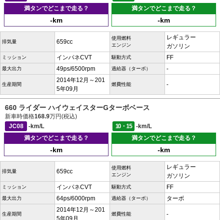
満タンでどこまで走る？
満タンでどこまで走る？
-km
-km
レギュラー
使用燃料
659cc
排気量
エンジン
ガソリン
インパネCVT
FF
ミッション
駆動方式
49ps/6500rpm
-
最大出力
過給器（ターボ）
2014年12月～201
-
生産期間
燃費性能
5年09月
660 ライダー ハイウェイスターGターボベース
新車時価格
168.9
万円(税込)
JC08
-km/L
10・15
-km/L
満タンでどこまで走る？
満タンでどこまで走る？
-km
-km
レギュラー
使用燃料
659cc
排気量
エンジン
ガソリン
インパネCVT
FF
ミッション
駆動方式
64ps/6000rpm
ターボ
最大出力
過給器（ターボ）
2014年12月～201
-
生産期間
燃費性能
5年09月