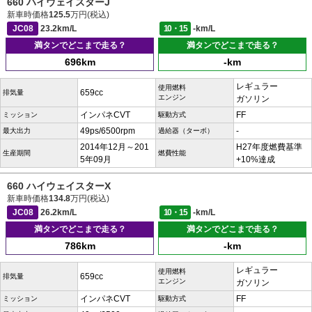
660 ハイウェイスターJ
新車時価格
125.5
万円(税込)
JC08
23.2km/L
10・15
-km/L
満タンでどこまで走る？
満タンでどこまで走る？
696km
-km
レギュラー
使用燃料
659cc
排気量
エンジン
ガソリン
インパネCVT
FF
ミッション
駆動方式
49ps/6500rpm
-
最大出力
過給器（ターボ）
2014年12月～201
H27年度燃費基準
生産期間
燃費性能
5年09月
+10%達成
660 ハイウェイスターX
新車時価格
134.8
万円(税込)
JC08
26.2km/L
10・15
-km/L
満タンでどこまで走る？
満タンでどこまで走る？
786km
-km
レギュラー
使用燃料
659cc
排気量
エンジン
ガソリン
インパネCVT
FF
ミッション
駆動方式