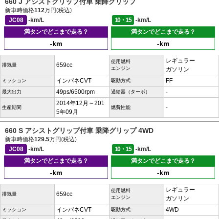
660 J アシストグリップ付車 乗降グリップ
新車時価格
112
万円(税込)
JC08
-km/L
10・15
-km/L
満タンでどこまで走る？
満タンでどこまで走る？
-km
-km
レギュラー
使用燃料
659cc
排気量
エンジン
ガソリン
インパネCVT
FF
ミッション
駆動方式
49ps/6500rpm
-
最大出力
過給器（ターボ）
2014年12月～201
-
生産期間
燃費性能
5年09月
660 S アシストグリップ付車 乗降グリップ 4WD
新車時価格
129.5
万円(税込)
JC08
-km/L
10・15
-km/L
満タンでどこまで走る？
満タンでどこまで走る？
-km
-km
レギュラー
使用燃料
659cc
排気量
エンジン
ガソリン
インパネCVT
4WD
ミッション
駆動方式