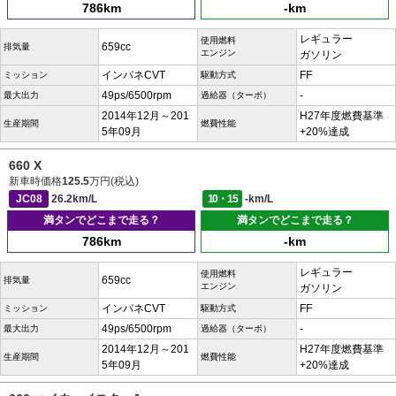
786km
-km
レギュラー
使用燃料
659cc
排気量
エンジン
ガソリン
インパネCVT
FF
ミッション
駆動方式
49ps/6500rpm
-
最大出力
過給器（ターボ）
2014年12月～201
H27年度燃費基準
生産期間
燃費性能
5年09月
+20%達成
660 X
新車時価格
125.5
万円(税込)
JC08
26.2km/L
10・15
-km/L
満タンでどこまで走る？
満タンでどこまで走る？
786km
-km
レギュラー
使用燃料
659cc
排気量
エンジン
ガソリン
インパネCVT
FF
ミッション
駆動方式
49ps/6500rpm
-
最大出力
過給器（ターボ）
2014年12月～201
H27年度燃費基準
生産期間
燃費性能
5年09月
+20%達成