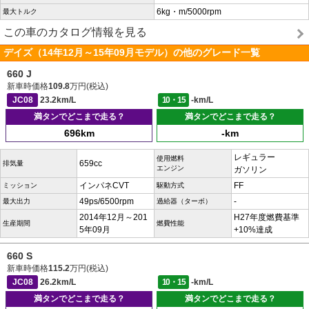
6kg・m/5000rpm
最大トルク
この車のカタログ情報を見る
デイズ（14年12月～15年09月モデル）の他のグレード一覧
660 J
新車時価格
109.8
万円(税込)
JC08
23.2km/L
10・15
-km/L
満タンでどこまで走る？
満タンでどこまで走る？
696km
-km
レギュラー
使用燃料
659cc
排気量
エンジン
ガソリン
インパネCVT
FF
ミッション
駆動方式
49ps/6500rpm
-
最大出力
過給器（ターボ）
2014年12月～201
H27年度燃費基準
生産期間
燃費性能
5年09月
+10%達成
660 S
新車時価格
115.2
万円(税込)
JC08
26.2km/L
10・15
-km/L
満タンでどこまで走る？
満タンでどこまで走る？