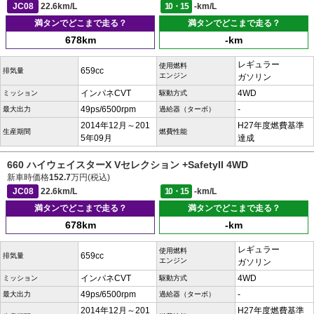
JC08
22.6km/L
10・15
-km/L
満タンでどこまで走る？
満タンでどこまで走る？
678km
-km
レギュラー
使用燃料
659cc
排気量
エンジン
ガソリン
インパネCVT
4WD
ミッション
駆動方式
49ps/6500rpm
-
最大出力
過給器（ターボ）
2014年12月～201
H27年度燃費基準
生産期間
燃費性能
5年09月
達成
660 ハイウェイスターX Vセレクション +SafetyII 4WD
新車時価格
152.7
万円(税込)
JC08
22.6km/L
10・15
-km/L
満タンでどこまで走る？
満タンでどこまで走る？
678km
-km
レギュラー
使用燃料
659cc
排気量
エンジン
ガソリン
インパネCVT
4WD
ミッション
駆動方式
49ps/6500rpm
-
最大出力
過給器（ターボ）
2014年12月～201
H27年度燃費基準