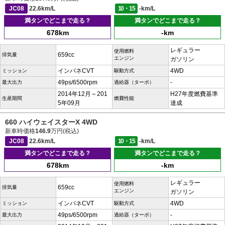
JC08
22.6km/L
10・15
-km/L
満タンでどこまで走る？
満タンでどこまで走る？
678km
-km
レギュラー
使用燃料
659cc
排気量
エンジン
ガソリン
インパネCVT
4WD
ミッション
駆動方式
49ps/6500rpm
-
最大出力
過給器（ターボ）
2014年12月～201
H27年度燃費基準
生産期間
燃費性能
5年09月
達成
660 ハイウェイスターX 4WD
新車時価格
146.9
万円(税込)
JC08
22.6km/L
10・15
-km/L
満タンでどこまで走る？
満タンでどこまで走る？
678km
-km
レギュラー
使用燃料
659cc
排気量
エンジン
ガソリン
インパネCVT
4WD
ミッション
駆動方式
49ps/6500rpm
-
最大出力
過給器（ターボ）