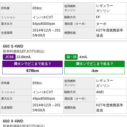
レギュラー
使用燃料
659cc
排気量
エンジン
ガソリン
インパネCVT
FF
ミッション
駆動方式
64ps/6000rpm
ターボ
最大出力
過給器（ターボ）
2014年12月～201
H27年度燃費基準
生産期間
燃費性能
5年09月
達成
660 S 4WD
新車時価格
127.3
万円(税込)
JC08
22.6km/L
10・15
-km/L
満タンでどこまで走る？
満タンでどこまで走る？
678km
-km
レギュラー
使用燃料
659cc
排気量
エンジン
ガソリン
インパネCVT
4WD
ミッション
駆動方式
49ps/6500rpm
-
最大出力
過給器（ターボ）
2014年12月～201
H27年度燃費基準
生産期間
燃費性能
5年09月
達成
660 X 4WD
新車時価格
137.6
万円(税込)