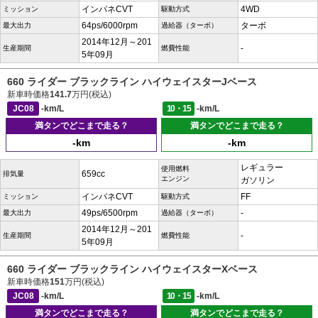
インパネCVT
4WD
ミッション
駆動方式
64ps/6000rpm
ターボ
最大出力
過給器（ターボ）
2014年12月～201
-
生産期間
燃費性能
5年09月
660 ライダー ブラックライン ハイウェイスターJベース
新車時価格
141.7
万円(税込)
JC08
-km/L
10・15
-km/L
満タンでどこまで走る？
満タンでどこまで走る？
-km
-km
レギュラー
使用燃料
659cc
排気量
エンジン
ガソリン
インパネCVT
FF
ミッション
駆動方式
49ps/6500rpm
-
最大出力
過給器（ターボ）
2014年12月～201
-
生産期間
燃費性能
5年09月
660 ライダー ブラックライン ハイウェイスターXベース
新車時価格
151
万円(税込)
JC08
-km/L
10・15
-km/L
満タンでどこまで走る？
満タンでどこまで走る？