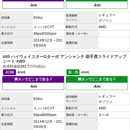
-km
-km
レギュラー
使用燃料
659cc
排気量
エンジン
ガソリン
インパネCVT
4WD
ミッション
駆動方式
49ps/6500rpm
-
最大出力
過給器（ターボ）
2014年12月～201
-
生産期間
燃費性能
5年09月
660 ハイウェイスターGターボ アンシャンテ 助手席スライドアップ
シート 4WD
新車時価格
201.7
万円(税込)
JC08
-km/L
10・15
-km/L
満タンでどこまで走る？
満タンでどこまで走る？
-km
-km
レギュラー
使用燃料
659cc
排気量
エンジン
ガソリン
インパネCVT
4WD
ミッション
駆動方式
64ps/6000rpm
ターボ
最大出力
過給器（ターボ）
2014年12月～201
-
生産期間
燃費性能
5年09月