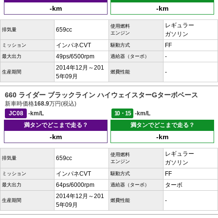
-km
-km
レギュラー
使用燃料
659cc
排気量
エンジン
ガソリン
インパネCVT
FF
ミッション
駆動方式
49ps/6500rpm
-
最大出力
過給器（ターボ）
2014年12月～201
-
生産期間
燃費性能
5年09月
660 ライダー ブラックライン ハイウェイスターGターボベース
新車時価格
168.9
万円(税込)
JC08
-km/L
10・15
-km/L
満タンでどこまで走る？
満タンでどこまで走る？
-km
-km
レギュラー
使用燃料
659cc
排気量
エンジン
ガソリン
インパネCVT
FF
ミッション
駆動方式
64ps/6000rpm
ターボ
最大出力
過給器（ターボ）
2014年12月～201
-
生産期間
燃費性能
5年09月