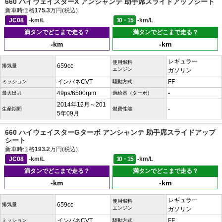
660 ハイウェイスターX アンシャンテ 助手席スライドアップシート
新車時価格
175.3
万円(税込)
JC08
-km/L
10・15
-km/L
満タンでどこまで走る？
満タンでどこまで走る？
-km
-km
レギュラー
使用燃料
659cc
排気量
エンジン
ガソリン
インパネCVT
FF
ミッション
駆動方式
49ps/6500rpm
-
最大出力
過給器（ターボ）
2014年12月～201
-
生産期間
燃費性能
5年09月
660 ハイウェイスターGターボ アンシャンテ 助手席スライドアップ
シート
新車時価格
193.2
万円(税込)
JC08
-km/L
10・15
-km/L
満タンでどこまで走る？
満タンでどこまで走る？
-km
-km
レギュラー
使用燃料
659cc
排気量
エンジン
ガソリン
インパネCVT
FF
ミッション
駆動方式