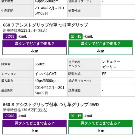
49ps/6500rpm
-
最大出力
過給器（ターボ）
2014年12月～201
-
生産期間
燃費性能
5年09月
660 J アシストグリップ付車 つり革グリップ
新車時価格
113.1
万円(税込)
JC08
-km/L
10・15
-km/L
満タンでどこまで走る？
満タンでどこまで走る？
-km
-km
レギュラー
使用燃料
659cc
排気量
エンジン
ガソリン
インパネCVT
FF
ミッション
駆動方式
49ps/6500rpm
-
最大出力
過給器（ターボ）
2014年12月～201
-
生産期間
燃費性能
5年09月
660 S アシストグリップ付車 つり革グリップ 4WD
新車時価格
130.6
万円(税込)
JC08
-km/L
10・15
-km/L
満タンでどこまで走る？
満タンでどこまで走る？
-km
-km