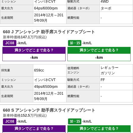
インパネCVT
4WD
ミッション
駆動方式
64ps/6000rpm
ターボ
最大出力
過給器（ターボ）
2014年12月～201
-
生産期間
燃費性能
5年09月
660 J アンシャンテ 助手席スライドアップシート
新車時価格
147.1
万円(税込)
JC08
-km/L
10・15
-km/L
満タンでどこまで走る？
満タンでどこまで走る？
-km
-km
レギュラー
使用燃料
659cc
排気量
エンジン
ガソリン
インパネCVT
FF
ミッション
駆動方式
49ps/6500rpm
-
最大出力
過給器（ターボ）
2014年12月～201
-
生産期間
燃費性能
5年09月
660 S アンシャンテ 助手席スライドアップシート
新車時価格
152.5
万円(税込)
JC08
-km/L
10・15
-km/L
満タンでどこまで走る？
満タンでどこまで走る？