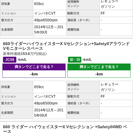
レギュラー
使用燃料
659cc
排気量
エンジン
ガソリン
インパネCVT
FF
ミッション
駆動方式
49ps/6500rpm
-
最大出力
過給器（ターボ）
2014年12月～201
-
生産期間
燃費性能
5年09月
660ライダーハイウェイスターX Vセレクション+SafetyIIアラウンド
Vモニターレスベース
新車時価格
153.6
万円(税込)
JC08
-km/L
10・15
-km/L
満タンでどこまで走る？
満タンでどこまで走る？
-km
-km
レギュラー
使用燃料
659cc
排気量
エンジン
ガソリン
インパネCVT
FF
ミッション
駆動方式
49ps/6500rpm
-
最大出力
過給器（ターボ）
2014年12月～201
-
生産期間
燃費性能
5年09月
660 ライダー ハイウェイスターX Vセレクション +SafetyII4WD ベ
ース