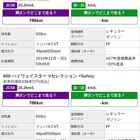
JC08
26.2km/L
10・15
-km/L
満タンでどこまで走る？
満タンでどこまで走る？
786km
-km
レギュラー
使用燃料
659cc
排気量
エンジン
ガソリン
インパネCVT
FF
ミッション
駆動方式
49ps/6500rpm
-
最大出力
過給器（ターボ）
2014年12月～201
H27年度燃費基準
生産期間
燃費性能
5年09月
+20%達成
660 ハイウェイスター Vセレクション +Safety
新車時価格
134.8
万円(税込)
JC08
26.2km/L
10・15
-km/L
満タンでどこまで走る？
満タンでどこまで走る？
786km
-km
レギュラー
使用燃料
659cc
排気量
エンジン
ガソリン
インパネCVT
FF
ミッション
駆動方式
49ps/6500rpm
-
最大出力
過給器（ターボ）