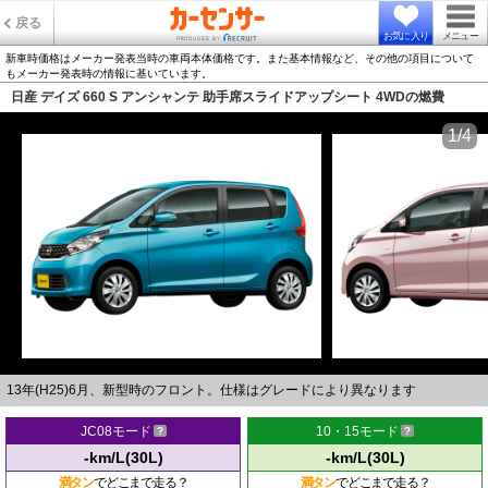
戻る
お気に入り
メニュー
新車時価格はメーカー発表当時の車両本体価格です。また基本情報など、その他の項目について
もメーカー発表時の情報に基いています。
日産 デイズ 660 S アンシャンテ 助手席スライドアップシート 4WDの燃費
1/4
13年(H25)6月、新型時のフロント。仕様はグレードにより異なります
JC08モード
10・15モード
-km/L(30L)
-km/L(30L)
満タン
でどこまで走る？
満タン
でどこまで走る？