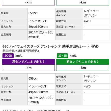
-km
-km
レギュラー
使用燃料
659cc
排気量
エンジン
ガソリン
インパネCVT
4WD
ミッション
駆動方式
49ps/6500rpm
-
最大出力
過給器（ターボ）
2014年12月～201
-
生産期間
燃費性能
5年09月
660 ハイウェイスターX アンシャンテ 助手席回転シート 4WD
新車時価格
155.5
万円(税込)
JC08
-km/L
10・15
-km/L
満タンでどこまで走る？
満タンでどこまで走る？
-km
-km
レギュラー
使用燃料
659cc
排気量
エンジン
ガソリン
インパネCVT
4WD
ミッション
駆動方式
49ps/6500rpm
-
最大出力
過給器（ターボ）
2014年12月～201
-
生産期間
燃費性能
5年09月