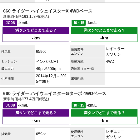
660 ライダー ハイウェイスターX 4WDベース
新車時価格
163.1
万円(税込)
JC08
-km/L
10・15
-km/L
満タンでどこまで走る？
満タンでどこまで走る？
-km
-km
レギュラー
使用燃料
659cc
排気量
エンジン
ガソリン
インパネCVT
4WD
ミッション
駆動方式
49ps/6500rpm
-
最大出力
過給器（ターボ）
2014年12月～201
-
生産期間
燃費性能
5年09月
660 ライダー ハイウェイスターGターボ 4WDベース
新車時価格
177.4
万円(税込)
JC08
-km/L
10・15
-km/L
満タンでどこまで走る？
満タンでどこまで走る？
-km
-km
レギュラー
使用燃料
659cc
排気量
エンジン
ガソリン