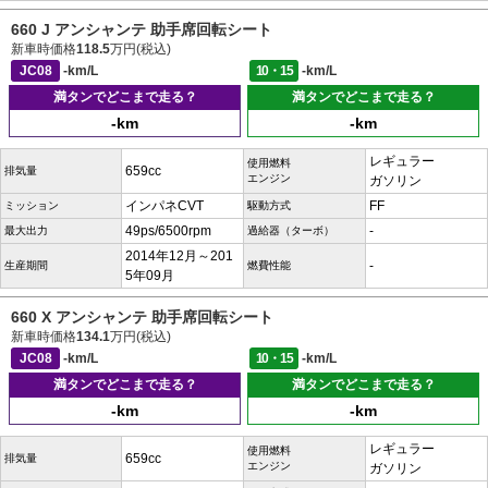
660 J アンシャンテ 助手席回転シート
新車時価格
118.5
万円(税込)
JC08
-km/L
10・15
-km/L
満タンでどこまで走る？
満タンでどこまで走る？
-km
-km
レギュラー
使用燃料
659cc
排気量
エンジン
ガソリン
インパネCVT
FF
ミッション
駆動方式
49ps/6500rpm
-
最大出力
過給器（ターボ）
2014年12月～201
-
生産期間
燃費性能
5年09月
660 X アンシャンテ 助手席回転シート
新車時価格
134.1
万円(税込)
JC08
-km/L
10・15
-km/L
満タンでどこまで走る？
満タンでどこまで走る？
-km
-km
レギュラー
使用燃料
659cc
排気量
エンジン
ガソリン