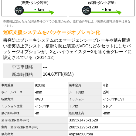
（燃費×タンク容量）
（燃費×タンク容量）
-
-
km
km
※燃費は定められた試験条件の下での数値のため、走行条件等により実際の燃料消費率は異な
ります。
運転支援システムをパッケージオプション化
衝突防止ブレーキシステムのエマージェンシーブレーキや踏み間違
い衝突防止アシスト、横滑り防止装置のVDCなどをセットにしたパ
ッケージオプションが、XとハイウェイスターXを除く全グレードに
設定されている（2014.12）
中古車価格
---
164.6
万円(税込)
新車時価格
920kg
4名
車両重量
乗車定員
-mm
2列
ホイールベース
シート列数
4WD
インパネCVT
駆動方式
ミッション
インパネ
5ドア
ミッション位置
ドア数
-m
-mm
最小回転半径
最低地上高
3395x1475x1620
全長x全幅x全高(mm)
2085x1295x1280
室内 全長x全幅x全高(mm)
49ps/6500rpm
最高出力