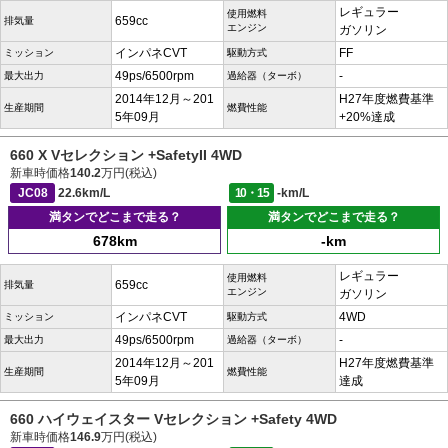
レギュラー
使用燃料
659cc
排気量
エンジン
ガソリン
インパネCVT
FF
ミッション
駆動方式
49ps/6500rpm
-
最大出力
過給器（ターボ）
2014年12月～201
H27年度燃費基準
生産期間
燃費性能
5年09月
+20%達成
660 X Vセレクション +SafetyII 4WD
新車時価格
140.2
万円(税込)
JC08
22.6km/L
10・15
-km/L
満タンでどこまで走る？
満タンでどこまで走る？
678km
-km
レギュラー
使用燃料
659cc
排気量
エンジン
ガソリン
インパネCVT
4WD
ミッション
駆動方式
49ps/6500rpm
-
最大出力
過給器（ターボ）
2014年12月～201
H27年度燃費基準
生産期間
燃費性能
5年09月
達成
660 ハイウェイスター Vセレクション +Safety 4WD
新車時価格
146.9
万円(税込)