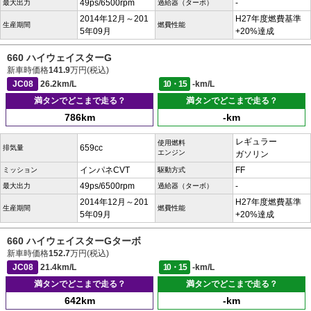
49ps/6500rpm
-
最大出力
過給器（ターボ）
2014年12月～201
H27年度燃費基準
生産期間
燃費性能
5年09月
+20%達成
660 ハイウェイスターG
新車時価格
141.9
万円(税込)
JC08
26.2km/L
10・15
-km/L
満タンでどこまで走る？
満タンでどこまで走る？
786km
-km
レギュラー
使用燃料
659cc
排気量
エンジン
ガソリン
インパネCVT
FF
ミッション
駆動方式
49ps/6500rpm
-
最大出力
過給器（ターボ）
2014年12月～201
H27年度燃費基準
生産期間
燃費性能
5年09月
+20%達成
660 ハイウェイスターGターボ
新車時価格
152.7
万円(税込)
JC08
21.4km/L
10・15
-km/L
満タンでどこまで走る？
満タンでどこまで走る？
642km
-km