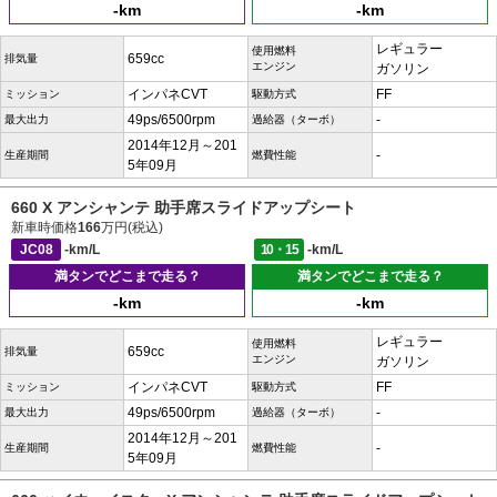
-km
-km
レギュラー
使用燃料
659cc
排気量
エンジン
ガソリン
インパネCVT
FF
ミッション
駆動方式
49ps/6500rpm
-
最大出力
過給器（ターボ）
2014年12月～201
-
生産期間
燃費性能
5年09月
660 X アンシャンテ 助手席スライドアップシート
新車時価格
166
万円(税込)
JC08
-km/L
10・15
-km/L
満タンでどこまで走る？
満タンでどこまで走る？
-km
-km
レギュラー
使用燃料
659cc
排気量
エンジン
ガソリン
インパネCVT
FF
ミッション
駆動方式
49ps/6500rpm
-
最大出力
過給器（ターボ）
2014年12月～201
-
生産期間
燃費性能
5年09月