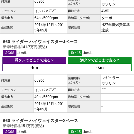
659cc
排気量
エンジン
ガソリン
インパネCVT
4WD
ミッション
駆動方式
64ps/6000rpm
ターボ
最大出力
過給器（ターボ）
2014年12月～201
H27年度燃費基準
生産期間
燃費性能
5年09月
達成
660 ライダー ハイウェイスターJベース
新車時価格
141.7
万円(税込)
JC08
-km/L
10・15
-km/L
満タンでどこまで走る？
満タンでどこまで走る？
-km
-km
レギュラー
使用燃料
659cc
排気量
エンジン
ガソリン
インパネCVT
FF
ミッション
駆動方式
49ps/6500rpm
-
最大出力
過給器（ターボ）
2014年12月～201
-
生産期間
燃費性能
5年09月
660 ライダー ハイウェイスターXベース
新車時価格
151
万円(税込)
JC08
-km/L
10・15
-km/L