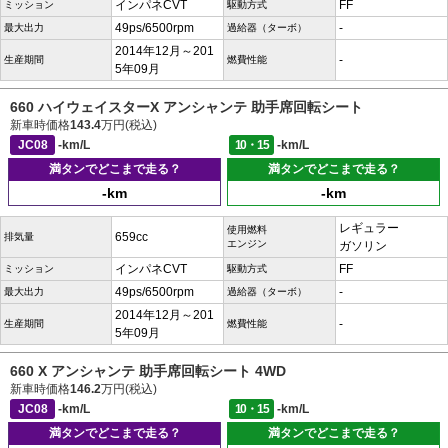
インパネCVT
FF
ミッション
駆動方式
49ps/6500rpm
-
最大出力
過給器（ターボ）
2014年12月～201
-
生産期間
燃費性能
5年09月
660 ハイウェイスターX アンシャンテ 助手席回転シート
新車時価格
143.4
万円(税込)
JC08
-km/L
10・15
-km/L
満タンでどこまで走る？
満タンでどこまで走る？
-km
-km
レギュラー
使用燃料
659cc
排気量
エンジン
ガソリン
インパネCVT
FF
ミッション
駆動方式
49ps/6500rpm
-
最大出力
過給器（ターボ）
2014年12月～201
-
生産期間
燃費性能
5年09月
660 X アンシャンテ 助手席回転シート 4WD
新車時価格
146.2
万円(税込)
JC08
-km/L
10・15
-km/L
満タンでどこまで走る？
満タンでどこまで走る？