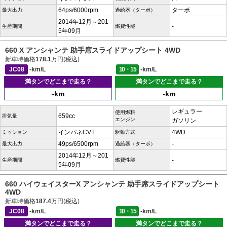
64ps/6000rpm
ターボ
最大出力
過給器（ターボ）
2014年12月～201
-
生産期間
燃費性能
5年09月
660 X アンシャンテ 助手席スライドアップシート 4WD
新車時価格
178.1
万円(税込)
JC08
-km/L
10・15
-km/L
満タンでどこまで走る？
満タンでどこまで走る？
-km
-km
レギュラー
使用燃料
659cc
排気量
エンジン
ガソリン
インパネCVT
4WD
ミッション
駆動方式
49ps/6500rpm
-
最大出力
過給器（ターボ）
2014年12月～201
-
生産期間
燃費性能
5年09月
660 ハイウェイスターX アンシャンテ 助手席スライドアップシート
4WD
新車時価格
187.4
万円(税込)
JC08
-km/L
10・15
-km/L
満タンでどこまで走る？
満タンでどこまで走る？