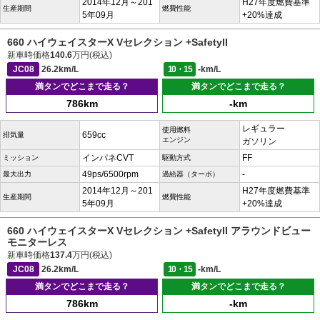
2014年12月～201
H27年度燃費基準
生産期間
燃費性能
5年09月
+20%達成
660 ハイウェイスターX Vセレクション +SafetyII
新車時価格
140.6
万円(税込)
JC08
26.2km/L
10・15
-km/L
満タンでどこまで走る？
満タンでどこまで走る？
786km
-km
レギュラー
使用燃料
659cc
排気量
エンジン
ガソリン
インパネCVT
FF
ミッション
駆動方式
49ps/6500rpm
-
最大出力
過給器（ターボ）
2014年12月～201
H27年度燃費基準
生産期間
燃費性能
5年09月
+20%達成
660 ハイウェイスターX Vセレクション +SafetyII アラウンドビュー
モニターレス
新車時価格
137.4
万円(税込)
JC08
26.2km/L
10・15
-km/L
満タンでどこまで走る？
満タンでどこまで走る？
786km
-km