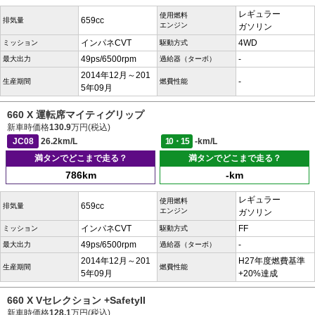
レギュラー
使用燃料
659cc
排気量
エンジン
ガソリン
インパネCVT
4WD
ミッション
駆動方式
49ps/6500rpm
-
最大出力
過給器（ターボ）
2014年12月～201
-
生産期間
燃費性能
5年09月
660 X 運転席マイティグリップ
新車時価格
130.9
万円(税込)
JC08
26.2km/L
10・15
-km/L
満タンでどこまで走る？
満タンでどこまで走る？
786km
-km
レギュラー
使用燃料
659cc
排気量
エンジン
ガソリン
インパネCVT
FF
ミッション
駆動方式
49ps/6500rpm
-
最大出力
過給器（ターボ）
2014年12月～201
H27年度燃費基準
生産期間
燃費性能
5年09月
+20%達成
660 X Vセレクション +SafetyII
新車時価格
128.1
万円(税込)