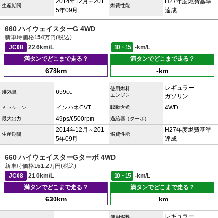
2014年12月～201
H27年度燃費基準
生産期間
燃費性能
5年09月
達成
660 ハイウェイスターG 4WD
新車時価格
154
万円(税込)
JC08
22.6km/L
10・15
-km/L
満タンでどこまで走る？
満タンでどこまで走る？
678km
-km
レギュラー
使用燃料
659cc
排気量
エンジン
ガソリン
インパネCVT
4WD
ミッション
駆動方式
49ps/6500rpm
-
最大出力
過給器（ターボ）
2014年12月～201
H27年度燃費基準
生産期間
燃費性能
5年09月
達成
660 ハイウェイスターGターボ 4WD
新車時価格
161.2
万円(税込)
JC08
21.0km/L
10・15
-km/L
満タンでどこまで走る？
満タンでどこまで走る？
630km
-km
レギュラー
使用燃料