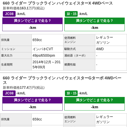
660 ライダー ブラックライン ハイウェイスターX 4WDベース
新車時価格
163.1
万円(税込)
JC08
-km/L
10・15
-km/L
満タンでどこまで走る？
満タンでどこまで走る？
-km
-km
レギュラー
使用燃料
659cc
排気量
エンジン
ガソリン
インパネCVT
4WD
ミッション
駆動方式
49ps/6500rpm
-
最大出力
過給器（ターボ）
2014年12月～201
-
生産期間
燃費性能
5年09月
660 ライダー ブラックライン ハイウェイスターGターボ 4WDベー
ス
新車時価格
177.4
万円(税込)
JC08
-km/L
10・15
-km/L
満タンでどこまで走る？
満タンでどこまで走る？
-km
-km
レギュラー
使用燃料
659cc
排気量
エンジン
ガソリン