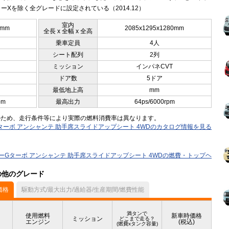
ーXを除く全グレードに設定されている（2014.12）
室内
0mm
2085x1295x1280mm
全長 x 全幅 x 全高
乗車定員
4人
シート配列
2列
ミッション
インパネCVT
ドア数
5ドア
最低地上高
mm
pm
最高出力
64ps/6000rpm
のため、走行条件等により実際の燃料消費率は異なります。
Gターボ アンシャンテ 助手席スライドアップシート 4WDのカタログ情報を見る
ターGターボ アンシャンテ 助手席スライドアップシート 4WDの燃費・トップヘ
）の他のグレード
価格
駆動方式/最大出力/過給器/生産期間/燃費性能
満タンで
使用燃料
新車時価格
ミッション
どこまで走る？
エンジン
(税込)
(燃費xタンク容量)