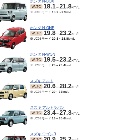
ホンダ N-BOX
18.1
21.8
WLTC
～
km/L
※ JC08モード
18.2
～
27
km/L
ホンダ N-ONE
19.8
23.2
WLTC
～
km/L
※ JC08モード
20.8
～
28.8
km/L
ホンダ N-WGN
19.5
23.2
WLTC
～
km/L
※ JC08モード
23
～
29.4
km/L
スズキ アルト
20.6
28.2
WLTC
～
km/L
※ JC08モード
20
～
37
km/L
スズキ アルトラパン
23.4
27.3
WLTC
～
km/L
※ JC08モード
19
～
35.6
km/L
スズキ ワゴンR
20.9
25.2
WLTC