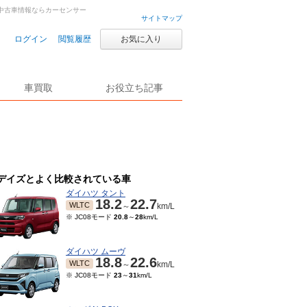
車・中古車情報ならカーセンサー
サイトマップ
ログイン
閲覧履歴
お気に入り
車買取
お役立ち記事
デイズとよく比較されている車
ダイハツ タント
18.2
22.7
WLTC
～
km/L
※ JC08モード
20.8
～
28
km/L
ダイハツ ムーヴ
18.8
22.6
WLTC
～
km/L
※ JC08モード
23
～
31
km/L