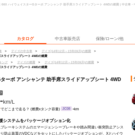
 660 ハイウェイスターGターボ アンシャンテ 助手席スライドアップシート 4WDの燃費 | 中古
カタログ
中古車販売店
保険/ローン/他
車
>
デイズの中古車
>
デイズ(14年12月～15年09月)の燃費
>
席スライドアップシート 4WDの燃費
キング
>
デイズの燃費
>
デイズ(14年12月～15年09月)の燃費
>
席スライドアップシート 4WDの燃費
ーGターボ アンシャンテ 助手席スライドアップシート 4WD
？
-
km/L
ン
-
JC08
でどこまで走る？ (燃費xタンク容量)
km
援システムをパッケージオプション化
止ブレーキシステムのエマージェンシーブレーキや踏み間違い衝突防止アシス
滑り防止装置のVDCなどをセットにしたパッケージオプションが、Xとハイウ