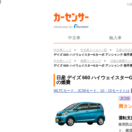
{
日産
中古車
輸入車
中古車トップ
>
中古車メーカー一覧
>
日産の中古
デイズ 660 ハイウェイスターGターボ アンシャンテ 助手
中古車トップ
>
燃費ランキング
>
日産の燃費ラン
デイズ 660 ハイウェイスターGターボ アンシャンテ 助手
日産 デイズ 660 ハイウェイスタ
の燃費
WLTCモード、JC08モード、10・15モードとは
JC08
満タ
運転支
衝突防
ト、横