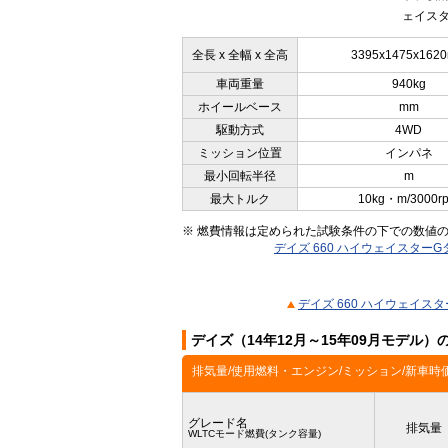
ェイスタ
全長 x 全幅 x 全高
3395x1475x162
車両重量
940kg
ホイールベース
mm
駆動方式
4WD
ミッション位置
インパネ
最小回転半径
m
最大トルク
10kg・m/3000r
※ 燃費情報は定められた試験条件の下での数値
デイズ 660 ハイウェイスター
デイズ 660 ハイウェイス
デイズ（14年12月～15年09月モデル
排気量/使用燃料・エンジン/ミッション/新車時
グレード名
排気量
WLTCモード燃費(タンク容量)