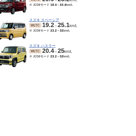
～
km/L
※ JC08モード
18.4
～
33.4
km/L
スズキ スペーシア
19.2
25.1
WLTC
～
km/L
※ JC08モード
23.2
～
32
km/L
スズキ ハスラー
20.4
25
WLTC
～
km/L
※ JC08モード
23.2
～
32
km/L