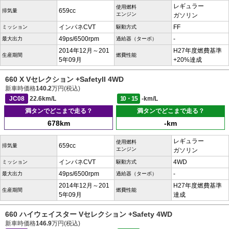
レギュラー
使用燃料
659cc
排気量
エンジン
ガソリン
インパネCVT
FF
ミッション
駆動方式
49ps/6500rpm
-
最大出力
過給器（ターボ）
2014年12月～201
H27年度燃費基準
生産期間
燃費性能
5年09月
+20%達成
660 X Vセレクション +SafetyII 4WD
新車時価格
140.2
万円(税込)
JC08
22.6km/L
10・15
-km/L
満タンでどこまで走る？
満タンでどこまで走る？
678km
-km
レギュラー
使用燃料
659cc
排気量
エンジン
ガソリン
インパネCVT
4WD
ミッション
駆動方式
49ps/6500rpm
-
最大出力
過給器（ターボ）
2014年12月～201
H27年度燃費基準
生産期間
燃費性能
5年09月
達成
660 ハイウェイスター Vセレクション +Safety 4WD
新車時価格
146.9
万円(税込)