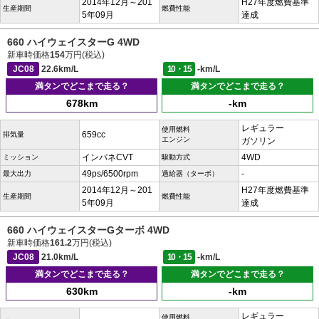
2014年12月～201
H27年度燃費基準
生産期間
燃費性能
5年09月
達成
660 ハイウェイスターG 4WD
新車時価格
154
万円(税込)
JC08
22.6km/L
10・15
-km/L
満タンでどこまで走る？
満タンでどこまで走る？
678km
-km
レギュラー
使用燃料
659cc
排気量
エンジン
ガソリン
インパネCVT
4WD
ミッション
駆動方式
49ps/6500rpm
-
最大出力
過給器（ターボ）
2014年12月～201
H27年度燃費基準
生産期間
燃費性能
5年09月
達成
660 ハイウェイスターGターボ 4WD
新車時価格
161.2
万円(税込)
JC08
21.0km/L
10・15
-km/L
満タンでどこまで走る？
満タンでどこまで走る？
630km
-km
レギュラー
使用燃料