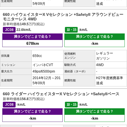
生産期間
燃費性能
5年09月
達成
660 ハイウェイスターX Vセレクション +SafetyII アラウンドビュー
モニターレス 4WD
新車時価格
149.5
万円(税込)
JC08
22.6km/L
10・15
-km/L
満タンでどこまで走る？
満タンでどこまで走る？
678km
-km
レギュラー
使用燃料
659cc
排気量
エンジン
ガソリン
インパネCVT
4WD
ミッション
駆動方式
49ps/6500rpm
-
最大出力
過給器（ターボ）
2014年12月～201
H27年度燃費基準
生産期間
燃費性能
5年09月
達成
660 ライダー ハイウェイスターX Vセレクション +SafetyIIベース
新車時価格
156.8
万円(税込)
JC08
-km/L
10・15
-km/L
満タンでどこまで走る？
満タンでどこまで走る？
-km
-km