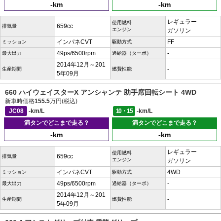
-km
-km
レギュラー
使用燃料
659cc
排気量
エンジン
ガソリン
インパネCVT
FF
ミッション
駆動方式
49ps/6500rpm
-
最大出力
過給器（ターボ）
2014年12月～201
-
生産期間
燃費性能
5年09月
660 ハイウェイスターX アンシャンテ 助手席回転シート 4WD
新車時価格
155.5
万円(税込)
JC08
-km/L
10・15
-km/L
満タンでどこまで走る？
満タンでどこまで走る？
-km
-km
レギュラー
使用燃料
659cc
排気量
エンジン
ガソリン
インパネCVT
4WD
ミッション
駆動方式
49ps/6500rpm
-
最大出力
過給器（ターボ）
2014年12月～201
-
生産期間
燃費性能
5年09月