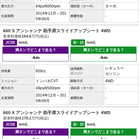
64ps/6000rpm
ターボ
最大出力
過給器（ターボ）
2014年12月～201
-
生産期間
燃費性能
5年09月
660 S アンシャンテ 助手席スライドアップシート 4WD
新車時価格
164.6
万円(税込)
JC08
-km/L
10・15
-km/L
満タンでどこまで走る？
満タンでどこまで走る？
-km
-km
レギュラー
使用燃料
659cc
排気量
エンジン
ガソリン
インパネCVT
4WD
ミッション
駆動方式
49ps/6500rpm
-
最大出力
過給器（ターボ）
2014年12月～201
-
生産期間
燃費性能
5年09月
660 X アンシャンテ 助手席スライドアップシート 4WD
新車時価格
178.1
万円(税込)
JC08
-km/L
10・15
-km/L
満タンでどこまで走る？
満タンでどこまで走る？