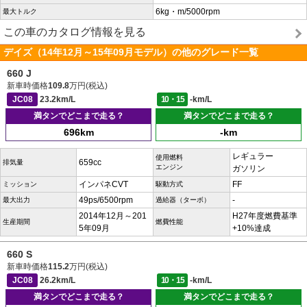
6kg・m/5000rpm
最大トルク
この車のカタログ情報を見る
デイズ（14年12月～15年09月モデル）の他のグレード一覧
660 J
新車時価格
109.8
万円(税込)
JC08
23.2km/L
10・15
-km/L
満タンでどこまで走る？
満タンでどこまで走る？
696km
-km
レギュラー
使用燃料
659cc
排気量
エンジン
ガソリン
インパネCVT
FF
ミッション
駆動方式
49ps/6500rpm
-
最大出力
過給器（ターボ）
2014年12月～201
H27年度燃費基準
生産期間
燃費性能
5年09月
+10%達成
660 S
新車時価格
115.2
万円(税込)
JC08
26.2km/L
10・15
-km/L
満タンでどこまで走る？
満タンでどこまで走る？