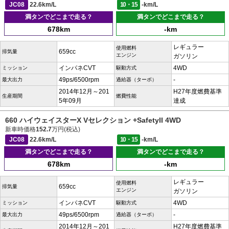
JC08
22.6km/L
10・15
-km/L
満タンでどこまで走る？
満タンでどこまで走る？
678km
-km
レギュラー
使用燃料
659cc
排気量
エンジン
ガソリン
インパネCVT
4WD
ミッション
駆動方式
49ps/6500rpm
-
最大出力
過給器（ターボ）
2014年12月～201
H27年度燃費基準
生産期間
燃費性能
5年09月
達成
660 ハイウェイスターX Vセレクション +SafetyII 4WD
新車時価格
152.7
万円(税込)
JC08
22.6km/L
10・15
-km/L
満タンでどこまで走る？
満タンでどこまで走る？
678km
-km
レギュラー
使用燃料
659cc
排気量
エンジン
ガソリン
インパネCVT
4WD
ミッション
駆動方式
49ps/6500rpm
-
最大出力
過給器（ターボ）
2014年12月～201
H27年度燃費基準