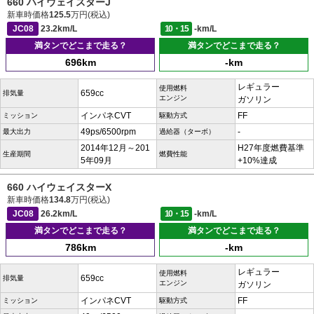
660 ハイウェイスターJ
新車時価格
125.5
万円(税込)
JC08
23.2km/L
10・15
-km/L
満タンでどこまで走る？
満タンでどこまで走る？
696km
-km
レギュラー
使用燃料
659cc
排気量
エンジン
ガソリン
インパネCVT
FF
ミッション
駆動方式
49ps/6500rpm
-
最大出力
過給器（ターボ）
2014年12月～201
H27年度燃費基準
生産期間
燃費性能
5年09月
+10%達成
660 ハイウェイスターX
新車時価格
134.8
万円(税込)
JC08
26.2km/L
10・15
-km/L
満タンでどこまで走る？
満タンでどこまで走る？
786km
-km
レギュラー
使用燃料
659cc
排気量
エンジン
ガソリン
インパネCVT
FF
ミッション
駆動方式