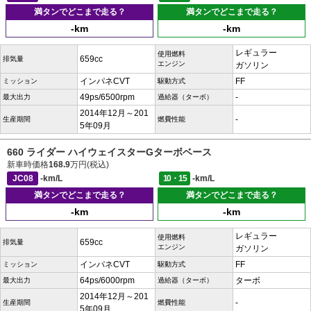
満タンでどこまで走る？
満タンでどこまで走る？
-km
-km
レギュラー
使用燃料
659cc
排気量
エンジン
ガソリン
インパネCVT
FF
ミッション
駆動方式
49ps/6500rpm
-
最大出力
過給器（ターボ）
2014年12月～201
-
生産期間
燃費性能
5年09月
660 ライダー ハイウェイスターGターボベース
新車時価格
168.9
万円(税込)
JC08
-km/L
10・15
-km/L
満タンでどこまで走る？
満タンでどこまで走る？
-km
-km
レギュラー
使用燃料
659cc
排気量
エンジン
ガソリン
インパネCVT
FF
ミッション
駆動方式
64ps/6000rpm
ターボ
最大出力
過給器（ターボ）
2014年12月～201
-
生産期間
燃費性能
5年09月