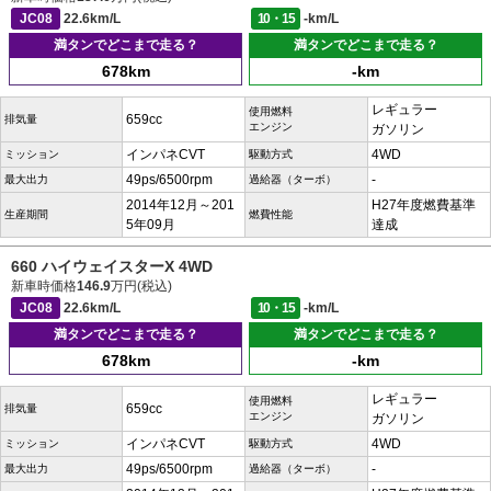
JC08
22.6km/L
10・15
-km/L
満タンでどこまで走る？
満タンでどこまで走る？
678km
-km
レギュラー
使用燃料
659cc
排気量
エンジン
ガソリン
インパネCVT
4WD
ミッション
駆動方式
49ps/6500rpm
-
最大出力
過給器（ターボ）
2014年12月～201
H27年度燃費基準
生産期間
燃費性能
5年09月
達成
660 ハイウェイスターX 4WD
新車時価格
146.9
万円(税込)
JC08
22.6km/L
10・15
-km/L
満タンでどこまで走る？
満タンでどこまで走る？
678km
-km
レギュラー
使用燃料
659cc
排気量
エンジン
ガソリン
インパネCVT
4WD
ミッション
駆動方式
49ps/6500rpm
-
最大出力
過給器（ターボ）