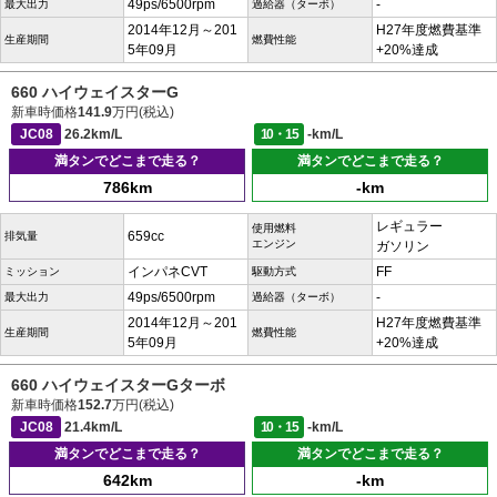
49ps/6500rpm
-
最大出力
過給器（ターボ）
2014年12月～201
H27年度燃費基準
生産期間
燃費性能
5年09月
+20%達成
660 ハイウェイスターG
新車時価格
141.9
万円(税込)
JC08
26.2km/L
10・15
-km/L
満タンでどこまで走る？
満タンでどこまで走る？
786km
-km
レギュラー
使用燃料
659cc
排気量
エンジン
ガソリン
インパネCVT
FF
ミッション
駆動方式
49ps/6500rpm
-
最大出力
過給器（ターボ）
2014年12月～201
H27年度燃費基準
生産期間
燃費性能
5年09月
+20%達成
660 ハイウェイスターGターボ
新車時価格
152.7
万円(税込)
JC08
21.4km/L
10・15
-km/L
満タンでどこまで走る？
満タンでどこまで走る？
642km
-km