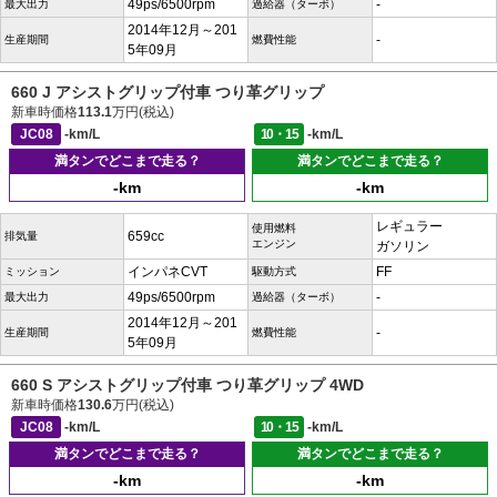
49ps/6500rpm
-
最大出力
過給器（ターボ）
2014年12月～201
-
生産期間
燃費性能
5年09月
660 J アシストグリップ付車 つり革グリップ
新車時価格
113.1
万円(税込)
JC08
-km/L
10・15
-km/L
満タンでどこまで走る？
満タンでどこまで走る？
-km
-km
レギュラー
使用燃料
659cc
排気量
エンジン
ガソリン
インパネCVT
FF
ミッション
駆動方式
49ps/6500rpm
-
最大出力
過給器（ターボ）
2014年12月～201
-
生産期間
燃費性能
5年09月
660 S アシストグリップ付車 つり革グリップ 4WD
新車時価格
130.6
万円(税込)
JC08
-km/L
10・15
-km/L
満タンでどこまで走る？
満タンでどこまで走る？
-km
-km