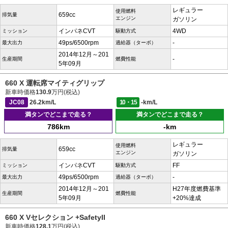
レギュラー
使用燃料
659cc
排気量
エンジン
ガソリン
インパネCVT
4WD
ミッション
駆動方式
49ps/6500rpm
-
最大出力
過給器（ターボ）
2014年12月～201
-
生産期間
燃費性能
5年09月
660 X 運転席マイティグリップ
新車時価格
130.9
万円(税込)
JC08
26.2km/L
10・15
-km/L
満タンでどこまで走る？
満タンでどこまで走る？
786km
-km
レギュラー
使用燃料
659cc
排気量
エンジン
ガソリン
インパネCVT
FF
ミッション
駆動方式
49ps/6500rpm
-
最大出力
過給器（ターボ）
2014年12月～201
H27年度燃費基準
生産期間
燃費性能
5年09月
+20%達成
660 X Vセレクション +SafetyII
新車時価格
128.1
万円(税込)