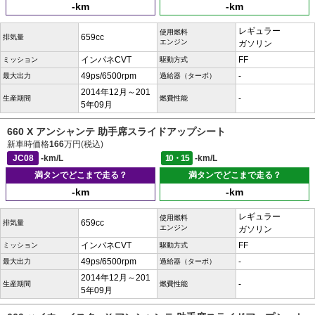
-km
-km
レギュラー
使用燃料
659cc
排気量
エンジン
ガソリン
インパネCVT
FF
ミッション
駆動方式
49ps/6500rpm
-
最大出力
過給器（ターボ）
2014年12月～201
-
生産期間
燃費性能
5年09月
660 X アンシャンテ 助手席スライドアップシート
新車時価格
166
万円(税込)
JC08
-km/L
10・15
-km/L
満タンでどこまで走る？
満タンでどこまで走る？
-km
-km
レギュラー
使用燃料
659cc
排気量
エンジン
ガソリン
インパネCVT
FF
ミッション
駆動方式
49ps/6500rpm
-
最大出力
過給器（ターボ）
2014年12月～201
-
生産期間
燃費性能
5年09月