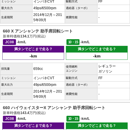
インパネCVT
FF
ミッション
駆動方式
49ps/6500rpm
-
最大出力
過給器（ターボ）
2014年12月～201
-
生産期間
燃費性能
5年09月
660 X アンシャンテ 助手席回転シート
新車時価格
134.1
万円(税込)
JC08
-km/L
10・15
-km/L
満タンでどこまで走る？
満タンでどこまで走る？
-km
-km
レギュラー
使用燃料
659cc
排気量
エンジン
ガソリン
インパネCVT
FF
ミッション
駆動方式
49ps/6500rpm
-
最大出力
過給器（ターボ）
2014年12月～201
-
生産期間
燃費性能
5年09月
660 ハイウェイスターX アンシャンテ 助手席回転シート
新車時価格
143.4
万円(税込)
JC08
-km/L
10・15
-km/L
満タンでどこまで走る？
満タンでどこまで走る？