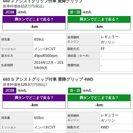
660 J アシストグリップ付車 乗降グリップ
新車時価格
112
万円(税込)
JC08
-km/L
10・15
-km/L
満タンでどこまで走る？
満タンでどこまで走る？
-km
-km
レギュラー
使用燃料
659cc
排気量
エンジン
ガソリン
インパネCVT
FF
ミッション
駆動方式
49ps/6500rpm
-
最大出力
過給器（ターボ）
2014年12月～201
-
生産期間
燃費性能
5年09月
660 S アシストグリップ付車 乗降グリップ 4WD
新車時価格
129.5
万円(税込)
JC08
-km/L
10・15
-km/L
満タンでどこまで走る？
満タンでどこまで走る？
-km
-km
レギュラー
使用燃料
659cc
排気量
エンジン
ガソリン
インパネCVT
4WD
ミッション
駆動方式