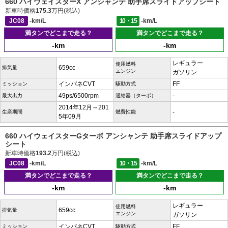
660 ハイウェイスターX アンシャンテ 助手席スライドアップシート
新車時価格
175.3
万円(税込)
JC08
-km/L
10・15
-km/L
満タンでどこまで走る？
満タンでどこまで走る？
-km
-km
レギュラー
使用燃料
659cc
排気量
エンジン
ガソリン
インパネCVT
FF
ミッション
駆動方式
49ps/6500rpm
-
最大出力
過給器（ターボ）
2014年12月～201
-
生産期間
燃費性能
5年09月
660 ハイウェイスターGターボ アンシャンテ 助手席スライドアップ
シート
新車時価格
193.2
万円(税込)
JC08
-km/L
10・15
-km/L
満タンでどこまで走る？
満タンでどこまで走る？
-km
-km
レギュラー
使用燃料
659cc
排気量
エンジン
ガソリン
インパネCVT
FF
ミッション
駆動方式