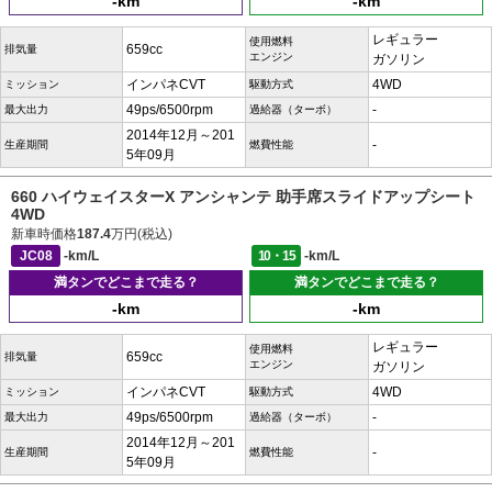
-km
-km
レギュラー
使用燃料
659cc
排気量
エンジン
ガソリン
インパネCVT
4WD
ミッション
駆動方式
49ps/6500rpm
-
最大出力
過給器（ターボ）
2014年12月～201
-
生産期間
燃費性能
5年09月
660 ハイウェイスターX アンシャンテ 助手席スライドアップシート
4WD
新車時価格
187.4
万円(税込)
JC08
-km/L
10・15
-km/L
満タンでどこまで走る？
満タンでどこまで走る？
-km
-km
レギュラー
使用燃料
659cc
排気量
エンジン
ガソリン
インパネCVT
4WD
ミッション
駆動方式
49ps/6500rpm
-
最大出力
過給器（ターボ）
2014年12月～201
-
生産期間
燃費性能
5年09月