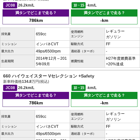
JC08
26.2km/L
10・15
-km/L
満タンでどこまで走る？
満タンでどこまで走る？
786km
-km
レギュラー
使用燃料
659cc
排気量
エンジン
ガソリン
インパネCVT
FF
ミッション
駆動方式
49ps/6500rpm
-
最大出力
過給器（ターボ）
2014年12月～201
H27年度燃費基準
生産期間
燃費性能
5年09月
+20%達成
660 ハイウェイスター Vセレクション +Safety
新車時価格
134.8
万円(税込)
JC08
26.2km/L
10・15
-km/L
満タンでどこまで走る？
満タンでどこまで走る？
786km
-km
レギュラー
使用燃料
659cc
排気量
エンジン
ガソリン
インパネCVT
FF
ミッション
駆動方式
49ps/6500rpm
-
最大出力
過給器（ターボ）