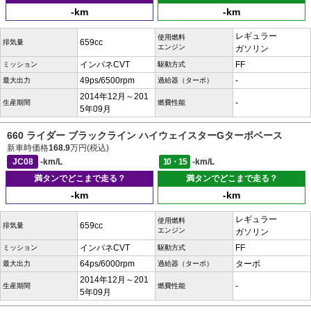
-km
-km
レギュラー
使用燃料
659cc
排気量
エンジン
ガソリン
インパネCVT
FF
ミッション
駆動方式
49ps/6500rpm
-
最大出力
過給器（ターボ）
2014年12月～201
-
生産期間
燃費性能
5年09月
660 ライダー ブラックライン ハイウェイスターGターボベース
新車時価格
168.9
万円(税込)
JC08
-km/L
10・15
-km/L
満タンでどこまで走る？
満タンでどこまで走る？
-km
-km
レギュラー
使用燃料
659cc
排気量
エンジン
ガソリン
インパネCVT
FF
ミッション
駆動方式
64ps/6000rpm
ターボ
最大出力
過給器（ターボ）
2014年12月～201
-
生産期間
燃費性能
5年09月