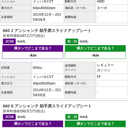
インパネCVT
4WD
ミッション
駆動方式
64ps/6000rpm
ターボ
最大出力
過給器（ターボ）
2014年12月～201
-
生産期間
燃費性能
5年09月
660 J アンシャンテ 助手席スライドアップシート
新車時価格
147.1
万円(税込)
JC08
-km/L
10・15
-km/L
満タンでどこまで走る？
満タンでどこまで走る？
-km
-km
レギュラー
使用燃料
659cc
排気量
エンジン
ガソリン
インパネCVT
FF
ミッション
駆動方式
49ps/6500rpm
-
最大出力
過給器（ターボ）
2014年12月～201
-
生産期間
燃費性能
5年09月
660 S アンシャンテ 助手席スライドアップシート
新車時価格
152.5
万円(税込)
JC08
-km/L
10・15
-km/L
満タンでどこまで走る？
満タンでどこまで走る？