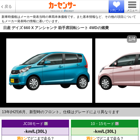
戻る
お気に入り
メニュー
新車時価格はメーカー発表当時の車両本体価格です。また基本情報など、その他の項目について
もメーカー発表時の情報に基いています。
日産 デイズ 660 X アンシャンテ 助手席回転シート 4WDの燃費
1/4
13年(H25)6月、新型時のフロント。仕様はグレードにより異なります
JC08モード
10・15モード
-km/L(30L)
-km/L(30L)
満タン
でどこまで走る？
満タン
でどこまで走る？