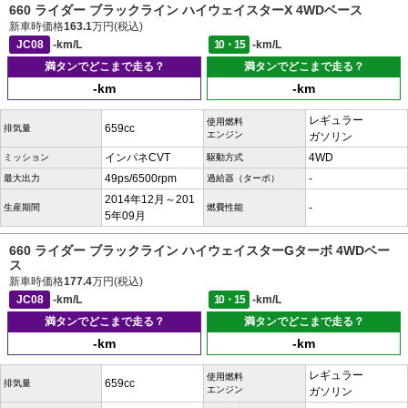
660 ライダー ブラックライン ハイウェイスターX 4WDベース
新車時価格
163.1
万円(税込)
JC08
-km/L
10・15
-km/L
満タンでどこまで走る？
満タンでどこまで走る？
-km
-km
レギュラー
使用燃料
659cc
排気量
エンジン
ガソリン
インパネCVT
4WD
ミッション
駆動方式
49ps/6500rpm
-
最大出力
過給器（ターボ）
2014年12月～201
-
生産期間
燃費性能
5年09月
660 ライダー ブラックライン ハイウェイスターGターボ 4WDベー
ス
新車時価格
177.4
万円(税込)
JC08
-km/L
10・15
-km/L
満タンでどこまで走る？
満タンでどこまで走る？
-km
-km
レギュラー
使用燃料
659cc
排気量
エンジン
ガソリン