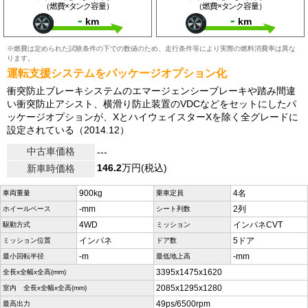
（燃費×タンク容量）
（燃費×タンク容量）
-
-
km
km
※燃費は定められた試験条件の下での数値のため、走行条件等により実際の燃料消費率は異な
ります。
運転支援システムをパッケージオプション化
衝突防止ブレーキシステムのエマージェンシーブレーキや踏み間違
い衝突防止アシスト、横滑り防止装置のVDCなどをセットにしたパ
ッケージオプションが、XとハイウェイスターXを除く全グレードに
設定されている（2014.12）
中古車価格
---
146.2
万円(税込)
新車時価格
900kg
4名
車両重量
乗車定員
-mm
2列
ホイールベース
シート列数
4WD
インパネCVT
駆動方式
ミッション
インパネ
5ドア
ミッション位置
ドア数
-m
-mm
最小回転半径
最低地上高
3395x1475x1620
全長x全幅x全高(mm)
2085x1295x1280
室内 全長x全幅x全高(mm)
49ps/6500rpm
最高出力