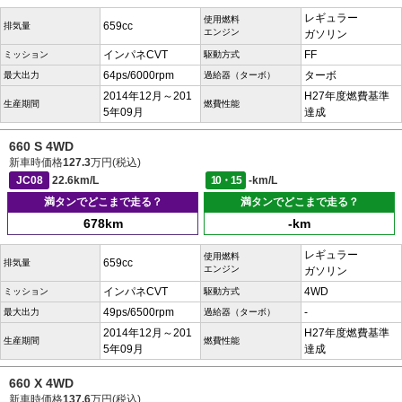
レギュラー
使用燃料
659cc
排気量
エンジン
ガソリン
インパネCVT
FF
ミッション
駆動方式
64ps/6000rpm
ターボ
最大出力
過給器（ターボ）
2014年12月～201
H27年度燃費基準
生産期間
燃費性能
5年09月
達成
660 S 4WD
新車時価格
127.3
万円(税込)
JC08
22.6km/L
10・15
-km/L
満タンでどこまで走る？
満タンでどこまで走る？
678km
-km
レギュラー
使用燃料
659cc
排気量
エンジン
ガソリン
インパネCVT
4WD
ミッション
駆動方式
49ps/6500rpm
-
最大出力
過給器（ターボ）
2014年12月～201
H27年度燃費基準
生産期間
燃費性能
5年09月
達成
660 X 4WD
新車時価格
137.6
万円(税込)