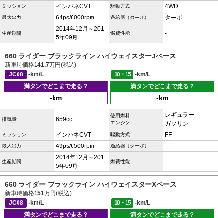
インパネCVT
4WD
ミッション
駆動方式
64ps/6000rpm
ターボ
最大出力
過給器（ターボ）
2014年12月～201
-
生産期間
燃費性能
5年09月
660 ライダー ブラックライン ハイウェイスターJベース
新車時価格
141.7
万円(税込)
JC08
-km/L
10・15
-km/L
満タンでどこまで走る？
満タンでどこまで走る？
-km
-km
レギュラー
使用燃料
659cc
排気量
エンジン
ガソリン
インパネCVT
FF
ミッション
駆動方式
49ps/6500rpm
-
最大出力
過給器（ターボ）
2014年12月～201
-
生産期間
燃費性能
5年09月
660 ライダー ブラックライン ハイウェイスターXベース
新車時価格
151
万円(税込)
JC08
-km/L
10・15
-km/L
満タンでどこまで走る？
満タンでどこまで走る？