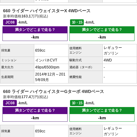
660 ライダー ハイウェイスターX 4WDベース
新車時価格
163.1
万円(税込)
JC08
-km/L
10・15
-km/L
満タンでどこまで走る？
満タンでどこまで走る？
-km
-km
レギュラー
使用燃料
659cc
排気量
エンジン
ガソリン
インパネCVT
4WD
ミッション
駆動方式
49ps/6500rpm
-
最大出力
過給器（ターボ）
2014年12月～201
-
生産期間
燃費性能
5年09月
660 ライダー ハイウェイスターGターボ 4WDベース
新車時価格
177.4
万円(税込)
JC08
-km/L
10・15
-km/L
満タンでどこまで走る？
満タンでどこまで走る？
-km
-km
レギュラー
使用燃料
659cc
排気量
エンジン
ガソリン