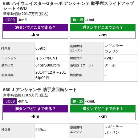
660 ハイウェイスターGターボ アンシャンテ 助手席スライドアップ
シート 4WD
新車時価格
201.7
万円(税込)
JC08
-km/L
10・15
-km/L
満タンでどこまで走る？
満タンでどこまで走る？
-km
-km
レギュラー
使用燃料
659cc
排気量
エンジン
ガソリン
インパネCVT
4WD
ミッション
駆動方式
64ps/6000rpm
ターボ
最大出力
過給器（ターボ）
2014年12月～201
-
生産期間
燃費性能
5年09月
660 J アンシャンテ 助手席回転シート
新車時価格
118.5
万円(税込)
JC08
-km/L
10・15
-km/L
満タンでどこまで走る？
満タンでどこまで走る？
-km
-km
レギュラー
使用燃料
659cc
排気量
エンジン
ガソリン