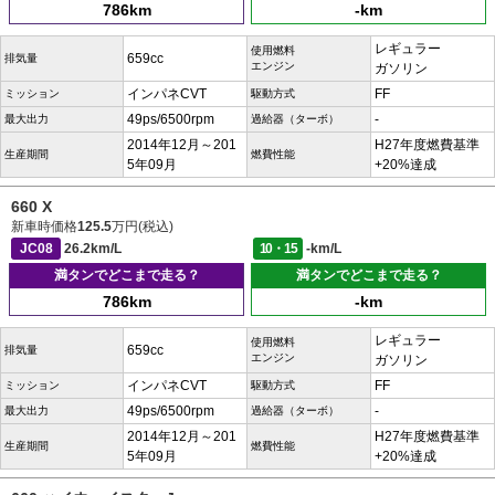
786km
-km
レギュラー
使用燃料
659cc
排気量
エンジン
ガソリン
インパネCVT
FF
ミッション
駆動方式
49ps/6500rpm
-
最大出力
過給器（ターボ）
2014年12月～201
H27年度燃費基準
生産期間
燃費性能
5年09月
+20%達成
660 X
新車時価格
125.5
万円(税込)
JC08
26.2km/L
10・15
-km/L
満タンでどこまで走る？
満タンでどこまで走る？
786km
-km
レギュラー
使用燃料
659cc
排気量
エンジン
ガソリン
インパネCVT
FF
ミッション
駆動方式
49ps/6500rpm
-
最大出力
過給器（ターボ）
2014年12月～201
H27年度燃費基準
生産期間
燃費性能
5年09月
+20%達成