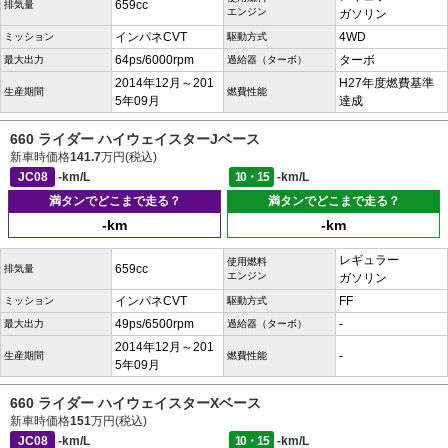
659cc
排気量
エンジン
ガソリン
インパネCVT
4WD
ミッション
駆動方式
64ps/6000rpm
ターボ
最大出力
過給器（ターボ）
2014年12月～201
H27年度燃費基準
生産期間
燃費性能
5年09月
達成
660 ライダー ハイウェイスターJベース
新車時価格
141.7
万円(税込)
JC08
-km/L
10・15
-km/L
満タンでどこまで走る？
満タンでどこまで走る？
-km
-km
レギュラー
使用燃料
659cc
排気量
エンジン
ガソリン
インパネCVT
FF
ミッション
駆動方式
49ps/6500rpm
-
最大出力
過給器（ターボ）
2014年12月～201
-
生産期間
燃費性能
5年09月
660 ライダー ハイウェイスターXベース
新車時価格
151
万円(税込)
JC08
-km/L
10・15
-km/L