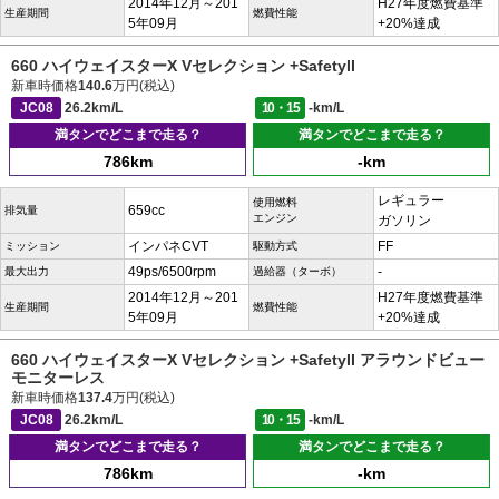
2014年12月～201
H27年度燃費基準
生産期間
燃費性能
5年09月
+20%達成
660 ハイウェイスターX Vセレクション +SafetyII
新車時価格
140.6
万円(税込)
JC08
26.2km/L
10・15
-km/L
満タンでどこまで走る？
満タンでどこまで走る？
786km
-km
レギュラー
使用燃料
659cc
排気量
エンジン
ガソリン
インパネCVT
FF
ミッション
駆動方式
49ps/6500rpm
-
最大出力
過給器（ターボ）
2014年12月～201
H27年度燃費基準
生産期間
燃費性能
5年09月
+20%達成
660 ハイウェイスターX Vセレクション +SafetyII アラウンドビュー
モニターレス
新車時価格
137.4
万円(税込)
JC08
26.2km/L
10・15
-km/L
満タンでどこまで走る？
満タンでどこまで走る？
786km
-km