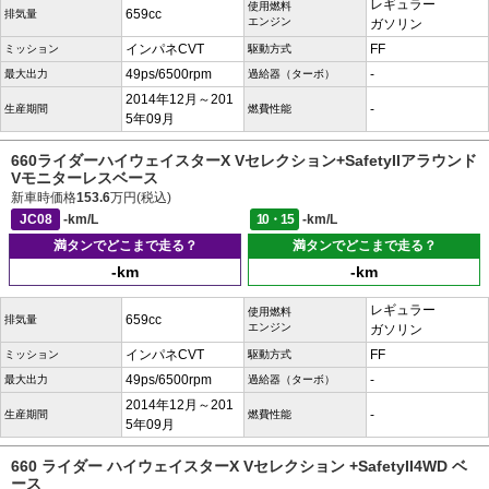
レギュラー
使用燃料
659cc
排気量
エンジン
ガソリン
インパネCVT
FF
ミッション
駆動方式
49ps/6500rpm
-
最大出力
過給器（ターボ）
2014年12月～201
-
生産期間
燃費性能
5年09月
660ライダーハイウェイスターX Vセレクション+SafetyIIアラウンド
Vモニターレスベース
新車時価格
153.6
万円(税込)
JC08
-km/L
10・15
-km/L
満タンでどこまで走る？
満タンでどこまで走る？
-km
-km
レギュラー
使用燃料
659cc
排気量
エンジン
ガソリン
インパネCVT
FF
ミッション
駆動方式
49ps/6500rpm
-
最大出力
過給器（ターボ）
2014年12月～201
-
生産期間
燃費性能
5年09月
660 ライダー ハイウェイスターX Vセレクション +SafetyII4WD ベ
ース