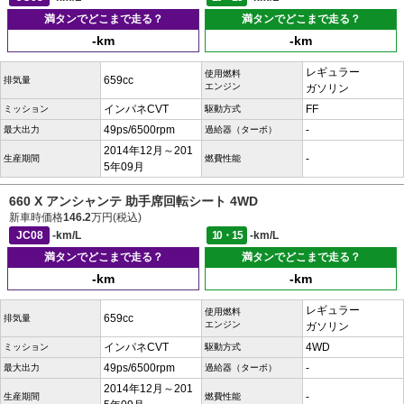
満タンでどこまで走る？
満タンでどこまで走る？
-km
-km
レギュラー
使用燃料
659cc
排気量
エンジン
ガソリン
インパネCVT
FF
ミッション
駆動方式
49ps/6500rpm
-
最大出力
過給器（ターボ）
2014年12月～201
-
生産期間
燃費性能
5年09月
660 X アンシャンテ 助手席回転シート 4WD
新車時価格
146.2
万円(税込)
JC08
-km/L
10・15
-km/L
満タンでどこまで走る？
満タンでどこまで走る？
-km
-km
レギュラー
使用燃料
659cc
排気量
エンジン
ガソリン
インパネCVT
4WD
ミッション
駆動方式
49ps/6500rpm
-
最大出力
過給器（ターボ）
2014年12月～201
-
生産期間
燃費性能