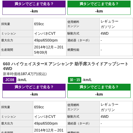
満タンでどこまで走る？
満タンでどこまで走る？
-km
-km
レギュラー
使用燃料
659cc
排気量
エンジン
ガソリン
インパネCVT
4WD
ミッション
駆動方式
49ps/6500rpm
-
最大出力
過給器（ターボ）
2014年12月～201
-
生産期間
燃費性能
5年09月
660 ハイウェイスターX アンシャンテ 助手席スライドアップシート
4WD
新車時価格
187.4
万円(税込)
JC08
-km/L
10・15
-km/L
満タンでどこまで走る？
満タンでどこまで走る？
-km
-km
レギュラー
使用燃料
659cc
排気量
エンジン
ガソリン
インパネCVT
4WD
ミッション
駆動方式
49ps/6500rpm
-
最大出力
過給器（ターボ）
2014年12月～201
生産期間
燃費性能