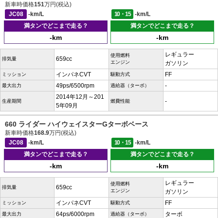
新車時価格
151
万円(税込)
JC08
-km/L
10・15
-km/L
満タンでどこまで走る？
満タンでどこまで走る？
-km
-km
レギュラー
使用燃料
659cc
排気量
エンジン
ガソリン
インパネCVT
FF
ミッション
駆動方式
49ps/6500rpm
-
最大出力
過給器（ターボ）
2014年12月～201
-
生産期間
燃費性能
5年09月
660 ライダー ハイウェイスターGターボベース
新車時価格
168.9
万円(税込)
JC08
-km/L
10・15
-km/L
満タンでどこまで走る？
満タンでどこまで走る？
-km
-km
レギュラー
使用燃料
659cc
排気量
エンジン
ガソリン
インパネCVT
FF
ミッション
駆動方式
64ps/6000rpm
ターボ
最大出力
過給器（ターボ）