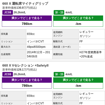
660 X 運転席マイティグリップ
新車時価格
130.9
万円(税込)
JC08
26.2km/L
10・15
-km/L
満タンでどこまで走る？
満タンでどこまで走る？
786km
-km
レギュラー
使用燃料
659cc
排気量
エンジン
ガソリン
インパネCVT
FF
ミッション
駆動方式
49ps/6500rpm
-
最大出力
過給器（ターボ）
2014年12月～201
H27年度燃費基準
生産期間
燃費性能
5年09月
+20%達成
660 X Vセレクション +SafetyII
新車時価格
128.1
万円(税込)
JC08
26.2km/L
10・15
-km/L
満タンでどこまで走る？
満タンでどこまで走る？
786km
-km
レギュラー
使用燃料
659cc
排気量
エンジン
ガソリン
インパネCVT
FF
ミッション
駆動方式