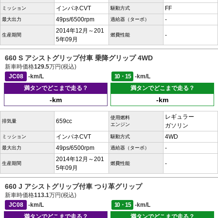
インパネCVT
FF
ミッション
駆動方式
49ps/6500rpm
-
最大出力
過給器（ターボ）
2014年12月～201
-
生産期間
燃費性能
5年09月
660 S アシストグリップ付車 乗降グリップ 4WD
新車時価格
129.5
万円(税込)
JC08
-km/L
10・15
-km/L
満タンでどこまで走る？
満タンでどこまで走る？
-km
-km
レギュラー
使用燃料
659cc
排気量
エンジン
ガソリン
インパネCVT
4WD
ミッション
駆動方式
49ps/6500rpm
-
最大出力
過給器（ターボ）
2014年12月～201
-
生産期間
燃費性能
5年09月
660 J アシストグリップ付車 つり革グリップ
新車時価格
113.1
万円(税込)
JC08
-km/L
10・15
-km/L
満タンでどこまで走る？
満タンでどこまで走る？