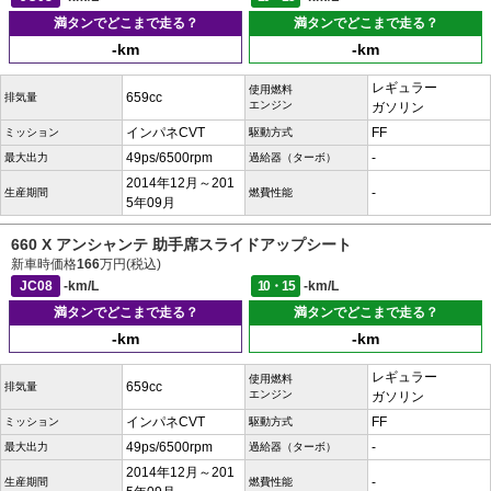
満タンでどこまで走る？
満タンでどこまで走る？
-km
-km
レギュラー
使用燃料
659cc
排気量
エンジン
ガソリン
インパネCVT
FF
ミッション
駆動方式
49ps/6500rpm
-
最大出力
過給器（ターボ）
2014年12月～201
-
生産期間
燃費性能
5年09月
660 X アンシャンテ 助手席スライドアップシート
新車時価格
166
万円(税込)
JC08
-km/L
10・15
-km/L
満タンでどこまで走る？
満タンでどこまで走る？
-km
-km
レギュラー
使用燃料
659cc
排気量
エンジン
ガソリン
インパネCVT
FF
ミッション
駆動方式
49ps/6500rpm
-
最大出力
過給器（ターボ）
2014年12月～201
-
生産期間
燃費性能