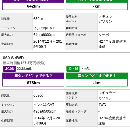
642km
-km
レギュラー
使用燃料
659cc
排気量
エンジン
ガソリン
インパネCVT
FF
ミッション
駆動方式
64ps/6000rpm
ターボ
最大出力
過給器（ターボ）
2014年12月～201
H27年度燃費基準
生産期間
燃費性能
5年09月
達成
660 S 4WD
新車時価格
127.3
万円(税込)
JC08
22.6km/L
10・15
-km/L
満タンでどこまで走る？
満タンでどこまで走る？
678km
-km
レギュラー
使用燃料
659cc
排気量
エンジン
ガソリン
インパネCVT
4WD
ミッション
駆動方式
49ps/6500rpm
-
最大出力
過給器（ターボ）
2014年12月～201
H27年度燃費基準
生産期間
燃費性能
5年09月
達成