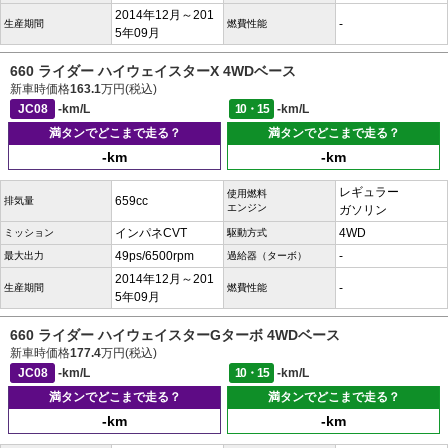
2014年12月～201
-
生産期間
燃費性能
5年09月
660 ライダー ハイウェイスターX 4WDベース
新車時価格
163.1
万円(税込)
JC08
-km/L
10・15
-km/L
満タンでどこまで走る？
満タンでどこまで走る？
-km
-km
レギュラー
使用燃料
659cc
排気量
エンジン
ガソリン
インパネCVT
4WD
ミッション
駆動方式
49ps/6500rpm
-
最大出力
過給器（ターボ）
2014年12月～201
-
生産期間
燃費性能
5年09月
660 ライダー ハイウェイスターGターボ 4WDベース
新車時価格
177.4
万円(税込)
JC08
-km/L
10・15
-km/L
満タンでどこまで走る？
満タンでどこまで走る？
-km
-km