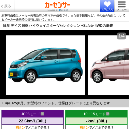
戻る
お気に入り
メニュー
新車時価格はメーカー発表当時の車両本体価格です。また基本情報など、その他の項目について
もメーカー発表時の情報に基いています。
日産 デイズ 660 ハイウェイスター Vセレクション +Safety 4WDの燃費
1/4
13年(H25)6月、新型時のフロント。仕様はグレードにより異なります
JC08モード
10・15モード
22.6km/L(30L)
-km/L(30L)
満タン
でどこまで走る？
満タン
でどこまで走る？