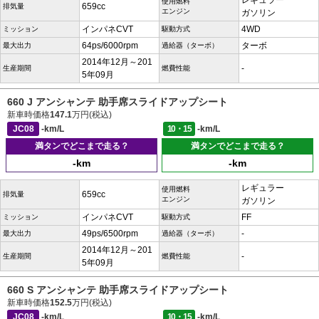
レギュラー
使用燃料
659cc
排気量
エンジン
ガソリン
インパネCVT
4WD
ミッション
駆動方式
64ps/6000rpm
ターボ
最大出力
過給器（ターボ）
2014年12月～201
-
生産期間
燃費性能
5年09月
660 J アンシャンテ 助手席スライドアップシート
新車時価格
147.1
万円(税込)
JC08
-km/L
10・15
-km/L
満タンでどこまで走る？
満タンでどこまで走る？
-km
-km
レギュラー
使用燃料
659cc
排気量
エンジン
ガソリン
インパネCVT
FF
ミッション
駆動方式
49ps/6500rpm
-
最大出力
過給器（ターボ）
2014年12月～201
-
生産期間
燃費性能
5年09月
660 S アンシャンテ 助手席スライドアップシート
新車時価格
152.5
万円(税込)
JC08
-km/L
10・15
-km/L