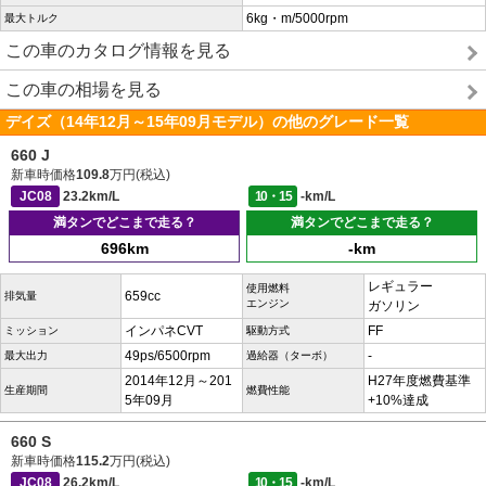
6kg・m/5000rpm
最大トルク
この車のカタログ情報を見る
この車の相場を見る
デイズ（14年12月～15年09月モデル）の他のグレード一覧
660 J
新車時価格
109.8
万円(税込)
JC08
23.2km/L
10・15
-km/L
満タンでどこまで走る？
満タンでどこまで走る？
696km
-km
レギュラー
使用燃料
659cc
排気量
エンジン
ガソリン
インパネCVT
FF
ミッション
駆動方式
49ps/6500rpm
-
最大出力
過給器（ターボ）
2014年12月～201
H27年度燃費基準
生産期間
燃費性能
5年09月
+10%達成
660 S
新車時価格
115.2
万円(税込)
JC08
26.2km/L
10・15
-km/L