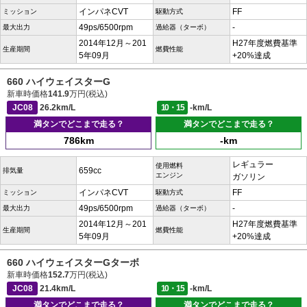
インパネCVT
FF
ミッション
駆動方式
49ps/6500rpm
-
最大出力
過給器（ターボ）
2014年12月～201
H27年度燃費基準
生産期間
燃費性能
5年09月
+20%達成
660 ハイウェイスターG
新車時価格
141.9
万円(税込)
JC08
26.2km/L
10・15
-km/L
満タンでどこまで走る？
満タンでどこまで走る？
786km
-km
レギュラー
使用燃料
659cc
排気量
エンジン
ガソリン
インパネCVT
FF
ミッション
駆動方式
49ps/6500rpm
-
最大出力
過給器（ターボ）
2014年12月～201
H27年度燃費基準
生産期間
燃費性能
5年09月
+20%達成
660 ハイウェイスターGターボ
新車時価格
152.7
万円(税込)
JC08
21.4km/L
10・15
-km/L
満タンでどこまで走る？
満タンでどこまで走る？