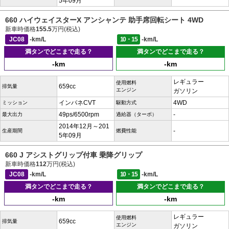
5年09月
660 ハイウェイスターX アンシャンテ 助手席回転シート 4WD
新車時価格
155.5
万円(税込)
JC08
-km/L
10・15
-km/L
満タンでどこまで走る？
満タンでどこまで走る？
-km
-km
レギュラー
使用燃料
659cc
排気量
エンジン
ガソリン
インパネCVT
4WD
ミッション
駆動方式
49ps/6500rpm
-
最大出力
過給器（ターボ）
2014年12月～201
-
生産期間
燃費性能
5年09月
660 J アシストグリップ付車 乗降グリップ
新車時価格
112
万円(税込)
JC08
-km/L
10・15
-km/L
満タンでどこまで走る？
満タンでどこまで走る？
-km
-km
レギュラー
使用燃料
659cc
排気量
エンジン
ガソリン