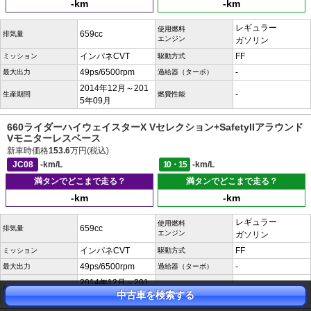
-km
-km
レギュラー
使用燃料
659cc
排気量
エンジン
ガソリン
インパネCVT
FF
ミッション
駆動方式
49ps/6500rpm
-
最大出力
過給器（ターボ）
2014年12月～201
-
生産期間
燃費性能
5年09月
660ライダーハイウェイスターX Vセレクション+SafetyIIアラウンド
Vモニターレスベース
新車時価格
153.6
万円(税込)
JC08
-km/L
10・15
-km/L
満タンでどこまで走る？
満タンでどこまで走る？
-km
-km
レギュラー
使用燃料
659cc
排気量
エンジン
ガソリン
インパネCVT
FF
ミッション
駆動方式
49ps/6500rpm
-
最大出力
過給器（ターボ）
2014年12月～201
-
生産期間
燃費性能
中古車を検索する
5年09月