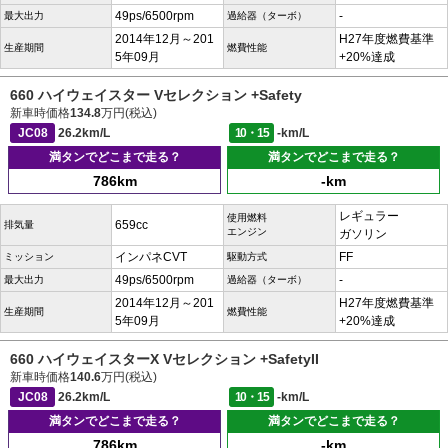
49ps/6500rpm
-
最大出力
過給器（ターボ）
2014年12月～201
H27年度燃費基準
生産期間
燃費性能
5年09月
+20%達成
660 ハイウェイスター Vセレクション +Safety
新車時価格
134.8
万円(税込)
JC08
26.2km/L
10・15
-km/L
満タンでどこまで走る？
満タンでどこまで走る？
786km
-km
レギュラー
使用燃料
659cc
排気量
エンジン
ガソリン
インパネCVT
FF
ミッション
駆動方式
49ps/6500rpm
-
最大出力
過給器（ターボ）
2014年12月～201
H27年度燃費基準
生産期間
燃費性能
5年09月
+20%達成
660 ハイウェイスターX Vセレクション +SafetyII
新車時価格
140.6
万円(税込)
JC08
26.2km/L
10・15
-km/L
満タンでどこまで走る？
満タンでどこまで走る？
786km
-km