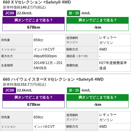
660 X Vセレクション +SafetyII 4WD
新車時価格
140.2
万円(税込)
JC08
22.6km/L
10・15
-km/L
満タンでどこまで走る？
満タンでどこまで走る？
678km
-km
レギュラー
使用燃料
659cc
排気量
エンジン
ガソリン
インパネCVT
4WD
ミッション
駆動方式
49ps/6500rpm
-
最大出力
過給器（ターボ）
2014年12月～201
H27年度燃費基準
生産期間
燃費性能
5年09月
達成
660 ハイウェイスターX Vセレクション +SafetyII 4WD
新車時価格
152.7
万円(税込)
JC08
22.6km/L
10・15
-km/L
満タンでどこまで走る？
満タンでどこまで走る？
678km
-km
レギュラー
使用燃料
659cc
排気量
エンジン
ガソリン
インパネCVT
4WD
ミッション
駆動方式