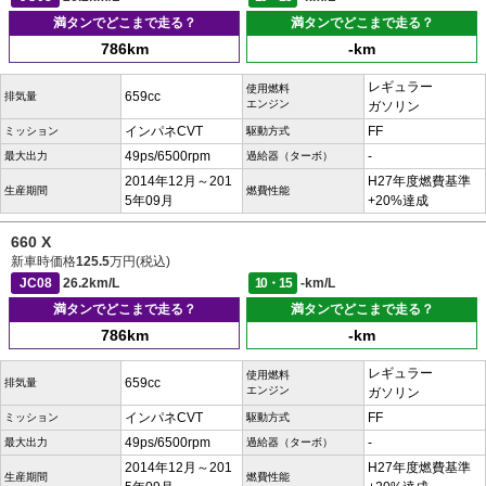
満タンでどこまで走る？
満タンでどこまで走る？
786km
-km
レギュラー
使用燃料
659cc
排気量
エンジン
ガソリン
インパネCVT
FF
ミッション
駆動方式
49ps/6500rpm
-
最大出力
過給器（ターボ）
2014年12月～201
H27年度燃費基準
生産期間
燃費性能
5年09月
+20%達成
660 X
新車時価格
125.5
万円(税込)
JC08
26.2km/L
10・15
-km/L
満タンでどこまで走る？
満タンでどこまで走る？
786km
-km
レギュラー
使用燃料
659cc
排気量
エンジン
ガソリン
インパネCVT
FF
ミッション
駆動方式
49ps/6500rpm
-
最大出力
過給器（ターボ）
2014年12月～201
H27年度燃費基準
生産期間
燃費性能