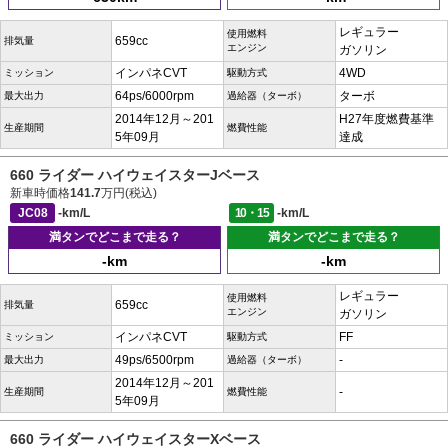
レギュラー
使用燃料
659cc
排気量
エンジン
ガソリン
インパネCVT
4WD
ミッション
駆動方式
64ps/6000rpm
ターボ
最大出力
過給器（ターボ）
2014年12月～201
H27年度燃費基準
生産期間
燃費性能
5年09月
達成
660 ライダー ハイウェイスターJベース
新車時価格
141.7
万円(税込)
JC08
-km/L
10・15
-km/L
満タンでどこまで走る？
満タンでどこまで走る？
-km
-km
レギュラー
使用燃料
659cc
排気量
エンジン
ガソリン
インパネCVT
FF
ミッション
駆動方式
49ps/6500rpm
-
最大出力
過給器（ターボ）
2014年12月～201
-
生産期間
燃費性能
5年09月
660 ライダー ハイウェイスターXベース