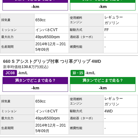
-km
-km
レギュラー
使用燃料
659cc
排気量
エンジン
ガソリン
インパネCVT
FF
ミッション
駆動方式
49ps/6500rpm
-
最大出力
過給器（ターボ）
2014年12月～201
-
生産期間
燃費性能
5年09月
660 S アシストグリップ付車 つり革グリップ 4WD
新車時価格
130.6
万円(税込)
JC08
-km/L
10・15
-km/L
満タンでどこまで走る？
満タンでどこまで走る？
-km
-km
レギュラー
使用燃料
659cc
排気量
エンジン
ガソリン
インパネCVT
4WD
ミッション
駆動方式
49ps/6500rpm
-
最大出力
過給器（ターボ）
2014年12月～201
-
生産期間
燃費性能
5年09月