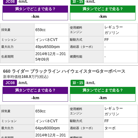
JC08
-km/L
10・15
-km/L
満タンでどこまで走る？
満タンでどこまで走る？
-km
-km
レギュラー
使用燃料
659cc
排気量
エンジン
ガソリン
インパネCVT
FF
ミッション
駆動方式
49ps/6500rpm
-
最大出力
過給器（ターボ）
2014年12月～201
-
生産期間
燃費性能
5年09月
660 ライダー ブラックライン ハイウェイスターGターボベース
新車時価格
168.9
万円(税込)
JC08
-km/L
10・15
-km/L
満タンでどこまで走る？
満タンでどこまで走る？
-km
-km
レギュラー
使用燃料
659cc
排気量
エンジン
ガソリン
インパネCVT
FF
ミッション
駆動方式
64ps/6000rpm
ターボ
最大出力
過給器（ターボ）
2014年12月～201
生産期間
燃費性能