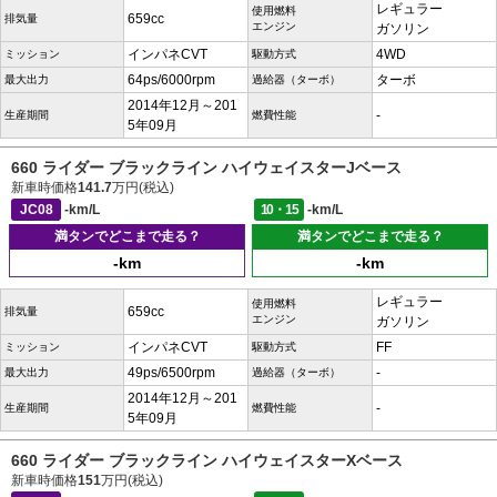
レギュラー
使用燃料
659cc
排気量
エンジン
ガソリン
インパネCVT
4WD
ミッション
駆動方式
64ps/6000rpm
ターボ
最大出力
過給器（ターボ）
2014年12月～201
-
生産期間
燃費性能
5年09月
660 ライダー ブラックライン ハイウェイスターJベース
新車時価格
141.7
万円(税込)
JC08
-km/L
10・15
-km/L
満タンでどこまで走る？
満タンでどこまで走る？
-km
-km
レギュラー
使用燃料
659cc
排気量
エンジン
ガソリン
インパネCVT
FF
ミッション
駆動方式
49ps/6500rpm
-
最大出力
過給器（ターボ）
2014年12月～201
-
生産期間
燃費性能
5年09月
660 ライダー ブラックライン ハイウェイスターXベース
新車時価格
151
万円(税込)