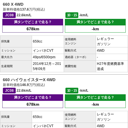
660 X 4WD
新車時価格
137.6
万円(税込)
JC08
22.6km/L
10・15
-km/L
満タンでどこまで走る？
満タンでどこまで走る？
678km
-km
レギュラー
使用燃料
659cc
排気量
エンジン
ガソリン
インパネCVT
4WD
ミッション
駆動方式
49ps/6500rpm
-
最大出力
過給器（ターボ）
2014年12月～201
H27年度燃費基準
生産期間
燃費性能
5年09月
達成
660 ハイウェイスターX 4WD
新車時価格
146.9
万円(税込)
JC08
22.6km/L
10・15
-km/L
満タンでどこまで走る？
満タンでどこまで走る？
678km
-km
レギュラー
使用燃料
659cc
排気量
エンジン
ガソリン
インパネCVT
4WD
ミッション
駆動方式