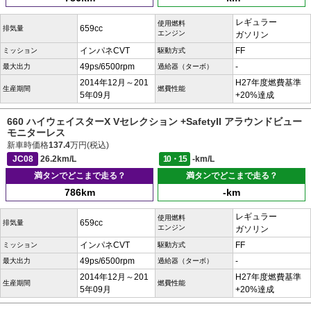
レギュラー
使用燃料
659cc
排気量
エンジン
ガソリン
インパネCVT
FF
ミッション
駆動方式
49ps/6500rpm
-
最大出力
過給器（ターボ）
2014年12月～201
H27年度燃費基準
生産期間
燃費性能
5年09月
+20%達成
660 ハイウェイスターX Vセレクション +SafetyII アラウンドビュー
モニターレス
新車時価格
137.4
万円(税込)
JC08
26.2km/L
10・15
-km/L
満タンでどこまで走る？
満タンでどこまで走る？
786km
-km
レギュラー
使用燃料
659cc
排気量
エンジン
ガソリン
インパネCVT
FF
ミッション
駆動方式
49ps/6500rpm
-
最大出力
過給器（ターボ）
2014年12月～201
H27年度燃費基準
生産期間
燃費性能
5年09月
+20%達成