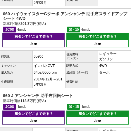
-
5年09月
660 ハイウェイスターGターボ アンシャンテ 助手席スライドアップ
シート 4WD
新車時価格
201.7
万円(税込)
JC08
-km/L
10・15
-km/L
満タンでどこまで走る？
満タンでどこまで走る？
-km
-km
レギュラー
使用燃料
659cc
排気量
エンジン
ガソリン
インパネCVT
4WD
ミッション
駆動方式
64ps/6000rpm
ターボ
最大出力
過給器（ターボ）
2014年12月～201
-
生産期間
燃費性能
5年09月
660 J アンシャンテ 助手席回転シート
新車時価格
118.5
万円(税込)
JC08
-km/L
10・15
-km/L
満タンでどこまで走る？
満タンでどこまで走る？
-km
-km