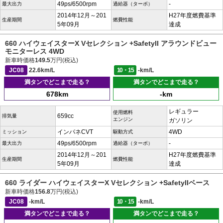
49ps/6500rpm
-
最大出力
過給器（ターボ）
2014年12月～201
H27年度燃費基準
生産期間
燃費性能
5年09月
達成
660 ハイウェイスターX Vセレクション +SafetyII アラウンドビュー
モニターレス 4WD
新車時価格
149.5
万円(税込)
JC08
22.6km/L
10・15
-km/L
満タンでどこまで走る？
満タンでどこまで走る？
678km
-km
レギュラー
使用燃料
659cc
排気量
エンジン
ガソリン
インパネCVT
4WD
ミッション
駆動方式
49ps/6500rpm
-
最大出力
過給器（ターボ）
2014年12月～201
H27年度燃費基準
生産期間
燃費性能
5年09月
達成
660 ライダー ハイウェイスターX Vセレクション +SafetyIIベース
新車時価格
156.8
万円(税込)
JC08
-km/L
10・15
-km/L
満タンでどこまで走る？
満タンでどこまで走る？