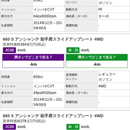
659cc
排気量
エンジン
ガソリン
インパネCVT
FF
ミッション
駆動方式
64ps/6000rpm
ターボ
最大出力
過給器（ターボ）
2014年12月～201
-
生産期間
燃費性能
5年09月
660 S アンシャンテ 助手席スライドアップシート 4WD
新車時価格
164.6
万円(税込)
JC08
-km/L
10・15
-km/L
満タンでどこまで走る？
満タンでどこまで走る？
-km
-km
レギュラー
使用燃料
659cc
排気量
エンジン
ガソリン
インパネCVT
4WD
ミッション
駆動方式
49ps/6500rpm
-
最大出力
過給器（ターボ）
2014年12月～201
-
生産期間
燃費性能
5年09月
660 X アンシャンテ 助手席スライドアップシート 4WD
新車時価格
178.1
万円(税込)
JC08
-km/L
10・15
-km/L