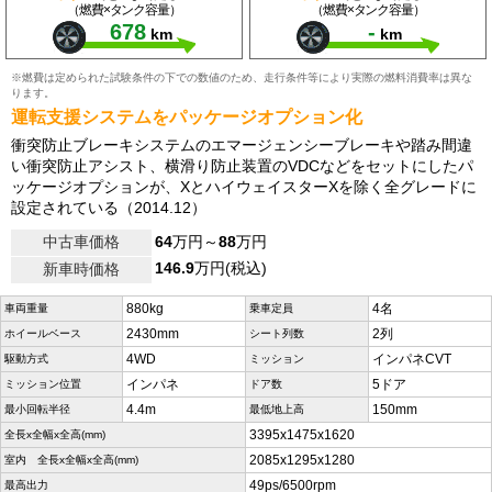
（燃費×タンク容量）
（燃費×タンク容量）
678
-
km
km
※燃費は定められた試験条件の下での数値のため、走行条件等により実際の燃料消費率は異な
ります。
運転支援システムをパッケージオプション化
衝突防止ブレーキシステムのエマージェンシーブレーキや踏み間違
い衝突防止アシスト、横滑り防止装置のVDCなどをセットにしたパ
ッケージオプションが、XとハイウェイスターXを除く全グレードに
設定されている（2014.12）
中古車価格
64
万円～
88
万円
146.9
万円(税込)
新車時価格
880kg
4名
車両重量
乗車定員
2430mm
2列
ホイールベース
シート列数
4WD
インパネCVT
駆動方式
ミッション
インパネ
5ドア
ミッション位置
ドア数
4.4m
150mm
最小回転半径
最低地上高
3395x1475x1620
全長x全幅x全高(mm)
2085x1295x1280
室内 全長x全幅x全高(mm)
49ps/6500rpm
最高出力