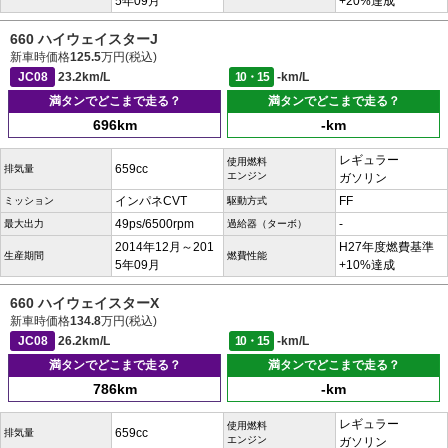
5年09月
+20%達成
660 ハイウェイスターJ
新車時価格
125.5
万円(税込)
JC08
23.2km/L
10・15
-km/L
満タンでどこまで走る？
満タンでどこまで走る？
696km
-km
レギュラー
使用燃料
659cc
排気量
エンジン
ガソリン
インパネCVT
FF
ミッション
駆動方式
49ps/6500rpm
-
最大出力
過給器（ターボ）
2014年12月～201
H27年度燃費基準
生産期間
燃費性能
5年09月
+10%達成
660 ハイウェイスターX
新車時価格
134.8
万円(税込)
JC08
26.2km/L
10・15
-km/L
満タンでどこまで走る？
満タンでどこまで走る？
786km
-km
レギュラー
使用燃料
659cc
排気量
エンジン
ガソリン