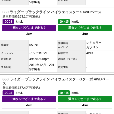
-
5年09月
660 ライダー ブラックライン ハイウェイスターX 4WDベース
新車時価格
163.1
万円(税込)
JC08
-km/L
10・15
-km/L
満タンでどこまで走る？
満タンでどこまで走る？
-km
-km
レギュラー
使用燃料
659cc
排気量
エンジン
ガソリン
インパネCVT
4WD
ミッション
駆動方式
49ps/6500rpm
-
最大出力
過給器（ターボ）
2014年12月～201
-
生産期間
燃費性能
5年09月
660 ライダー ブラックライン ハイウェイスターGターボ 4WDベー
ス
新車時価格
177.4
万円(税込)
JC08
-km/L
10・15
-km/L
満タンでどこまで走る？
満タンでどこまで走る？
-km
-km