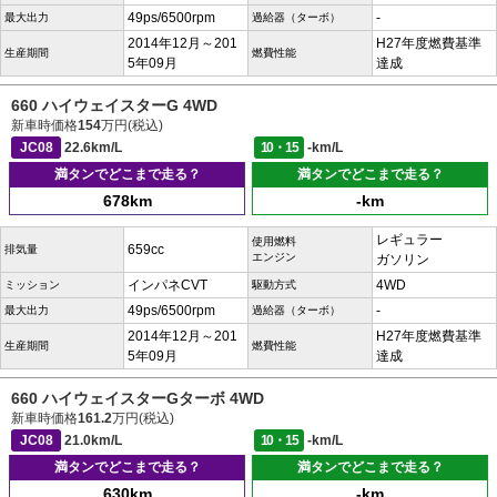
49ps/6500rpm
-
最大出力
過給器（ターボ）
2014年12月～201
H27年度燃費基準
生産期間
燃費性能
5年09月
達成
660 ハイウェイスターG 4WD
新車時価格
154
万円(税込)
JC08
22.6km/L
10・15
-km/L
満タンでどこまで走る？
満タンでどこまで走る？
678km
-km
レギュラー
使用燃料
659cc
排気量
エンジン
ガソリン
インパネCVT
4WD
ミッション
駆動方式
49ps/6500rpm
-
最大出力
過給器（ターボ）
2014年12月～201
H27年度燃費基準
生産期間
燃費性能
5年09月
達成
660 ハイウェイスターGターボ 4WD
新車時価格
161.2
万円(税込)
JC08
21.0km/L
10・15
-km/L
満タンでどこまで走る？
満タンでどこまで走る？
630km
-km