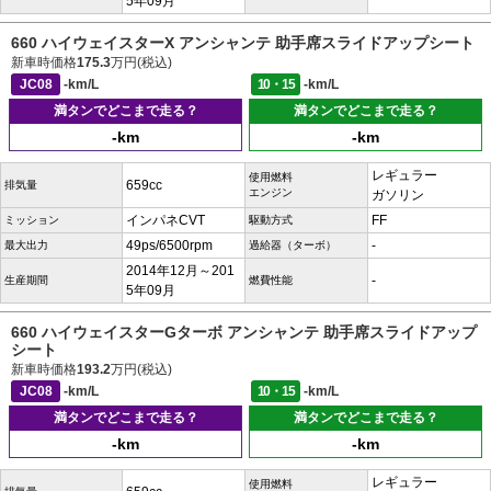
5年09月
660 ハイウェイスターX アンシャンテ 助手席スライドアップシート
新車時価格
175.3
万円(税込)
JC08
-km/L
10・15
-km/L
満タンでどこまで走る？
満タンでどこまで走る？
-km
-km
レギュラー
使用燃料
659cc
排気量
エンジン
ガソリン
インパネCVT
FF
ミッション
駆動方式
49ps/6500rpm
-
最大出力
過給器（ターボ）
2014年12月～201
-
生産期間
燃費性能
5年09月
660 ハイウェイスターGターボ アンシャンテ 助手席スライドアップ
シート
新車時価格
193.2
万円(税込)
JC08
-km/L
10・15
-km/L
満タンでどこまで走る？
満タンでどこまで走る？
-km
-km
レギュラー
使用燃料