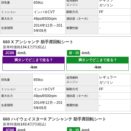
レギュラー
使用燃料
659cc
排気量
エンジン
ガソリン
インパネCVT
FF
ミッション
駆動方式
49ps/6500rpm
-
最大出力
過給器（ターボ）
2014年12月～201
-
生産期間
燃費性能
5年09月
660 X アンシャンテ 助手席回転シート
新車時価格
134.1
万円(税込)
JC08
-km/L
10・15
-km/L
満タンでどこまで走る？
満タンでどこまで走る？
-km
-km
レギュラー
使用燃料
659cc
排気量
エンジン
ガソリン
インパネCVT
FF
ミッション
駆動方式
49ps/6500rpm
-
最大出力
過給器（ターボ）
2014年12月～201
-
生産期間
燃費性能
5年09月
660 ハイウェイスターX アンシャンテ 助手席回転シート
新車時価格
143.4
万円(税込)
JC08
-km/L
10・15
-km/L