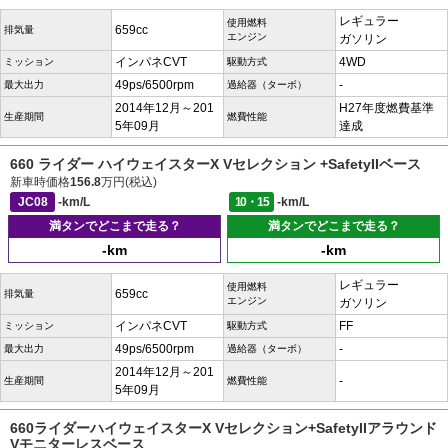
レギュラー
使用燃料
659cc
排気量
エンジン
ガソリン
インパネCVT
4WD
ミッション
駆動方式
49ps/6500rpm
-
最大出力
過給器（ターボ）
2014年12月～201
H27年度燃費基準
生産期間
燃費性能
5年09月
達成
660 ライダー ハイウェイスターX Vセレクション +SafetyIIベース
新車時価格
156.8
万円(税込)
JC08
-km/L
10・15
-km/L
満タンでどこまで走る？
満タンでどこまで走る？
-km
-km
レギュラー
使用燃料
659cc
排気量
エンジン
ガソリン
インパネCVT
FF
ミッション
駆動方式
49ps/6500rpm
-
最大出力
過給器（ターボ）
2014年12月～201
-
生産期間
燃費性能
5年09月
660ライダーハイウェイスターX Vセレクション+SafetyIIアラウンド
Vモニターレスベース