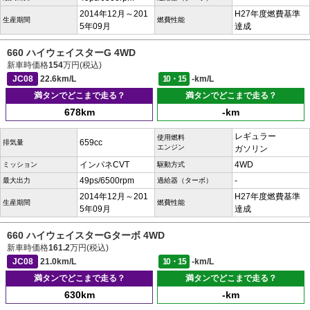
2014年12月～201
H27年度燃費基準
生産期間
燃費性能
5年09月
達成
660 ハイウェイスターG 4WD
新車時価格
154
万円(税込)
JC08
22.6km/L
10・15
-km/L
満タンでどこまで走る？
満タンでどこまで走る？
678km
-km
レギュラー
使用燃料
659cc
排気量
エンジン
ガソリン
インパネCVT
4WD
ミッション
駆動方式
49ps/6500rpm
-
最大出力
過給器（ターボ）
2014年12月～201
H27年度燃費基準
生産期間
燃費性能
5年09月
達成
660 ハイウェイスターGターボ 4WD
新車時価格
161.2
万円(税込)
JC08
21.0km/L
10・15
-km/L
満タンでどこまで走る？
満タンでどこまで走る？
630km
-km