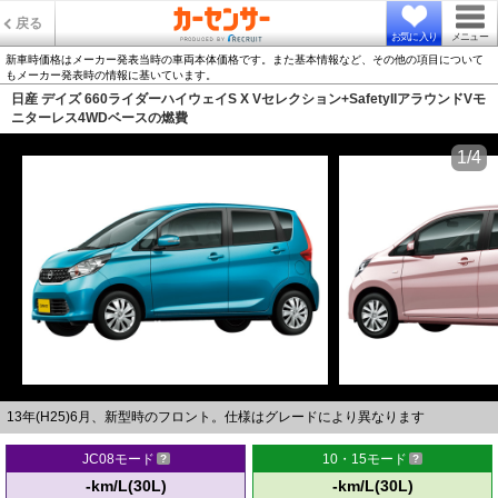
戻る
お気に入り
メニュー
新車時価格はメーカー発表当時の車両本体価格です。また基本情報など、その他の項目について
もメーカー発表時の情報に基いています。
日産 デイズ 660ライダーハイウェイS X Vセレクション+SafetyIIアラウンドVモ
ニターレス4WDベースの燃費
1/4
13年(H25)6月、新型時のフロント。仕様はグレードにより異なります
JC08モード
10・15モード
-km/L(30L)
-km/L(30L)