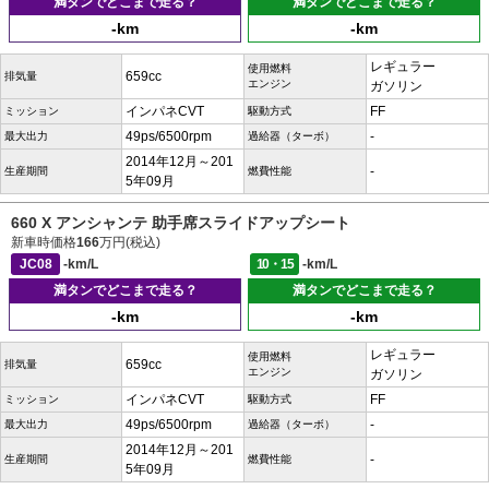
満タンでどこまで走る？
満タンでどこまで走る？
-km
-km
レギュラー
使用燃料
659cc
排気量
エンジン
ガソリン
インパネCVT
FF
ミッション
駆動方式
49ps/6500rpm
-
最大出力
過給器（ターボ）
2014年12月～201
-
生産期間
燃費性能
5年09月
660 X アンシャンテ 助手席スライドアップシート
新車時価格
166
万円(税込)
JC08
-km/L
10・15
-km/L
満タンでどこまで走る？
満タンでどこまで走る？
-km
-km
レギュラー
使用燃料
659cc
排気量
エンジン
ガソリン
インパネCVT
FF
ミッション
駆動方式
49ps/6500rpm
-
最大出力
過給器（ターボ）
2014年12月～201
-
生産期間
燃費性能
5年09月