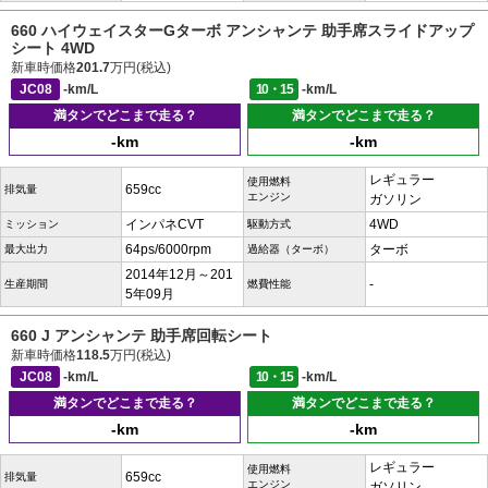
660 ハイウェイスターGターボ アンシャンテ 助手席スライドアップ
シート 4WD
新車時価格
201.7
万円(税込)
JC08
-km/L
10・15
-km/L
満タンでどこまで走る？
満タンでどこまで走る？
-km
-km
レギュラー
使用燃料
659cc
排気量
エンジン
ガソリン
インパネCVT
4WD
ミッション
駆動方式
64ps/6000rpm
ターボ
最大出力
過給器（ターボ）
2014年12月～201
-
生産期間
燃費性能
5年09月
660 J アンシャンテ 助手席回転シート
新車時価格
118.5
万円(税込)
JC08
-km/L
10・15
-km/L
満タンでどこまで走る？
満タンでどこまで走る？
-km
-km
レギュラー
使用燃料
659cc
排気量
エンジン
ガソリン