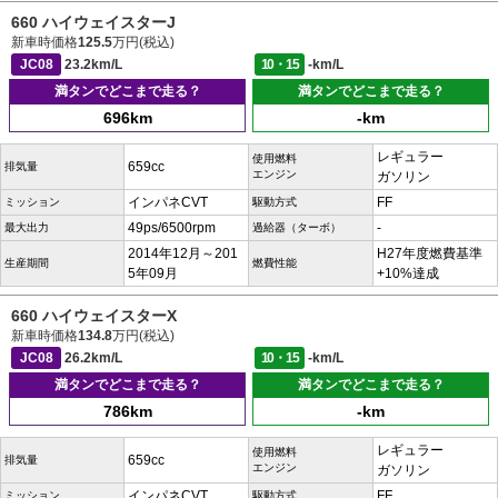
660 ハイウェイスターJ
新車時価格
125.5
万円(税込)
JC08
23.2km/L
10・15
-km/L
満タンでどこまで走る？
満タンでどこまで走る？
696km
-km
レギュラー
使用燃料
659cc
排気量
エンジン
ガソリン
インパネCVT
FF
ミッション
駆動方式
49ps/6500rpm
-
最大出力
過給器（ターボ）
2014年12月～201
H27年度燃費基準
生産期間
燃費性能
5年09月
+10%達成
660 ハイウェイスターX
新車時価格
134.8
万円(税込)
JC08
26.2km/L
10・15
-km/L
満タンでどこまで走る？
満タンでどこまで走る？
786km
-km
レギュラー
使用燃料
659cc
排気量
エンジン
ガソリン
インパネCVT
FF
ミッション
駆動方式