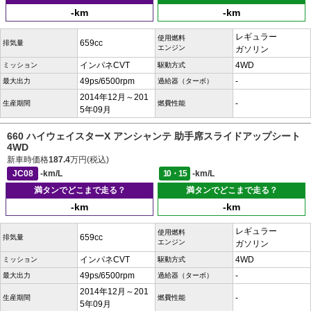
-km
-km
レギュラー
使用燃料
659cc
排気量
エンジン
ガソリン
インパネCVT
4WD
ミッション
駆動方式
49ps/6500rpm
-
最大出力
過給器（ターボ）
2014年12月～201
-
生産期間
燃費性能
5年09月
660 ハイウェイスターX アンシャンテ 助手席スライドアップシート
4WD
新車時価格
187.4
万円(税込)
JC08
-km/L
10・15
-km/L
満タンでどこまで走る？
満タンでどこまで走る？
-km
-km
レギュラー
使用燃料
659cc
排気量
エンジン
ガソリン
インパネCVT
4WD
ミッション
駆動方式
49ps/6500rpm
-
最大出力
過給器（ターボ）
2014年12月～201
-
生産期間
燃費性能
5年09月