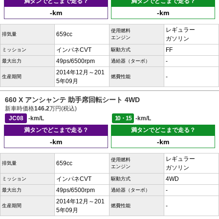
満タンでどこまで走る？
満タンでどこまで走る？
-km
-km
レギュラー
使用燃料
659cc
排気量
エンジン
ガソリン
インパネCVT
FF
ミッション
駆動方式
49ps/6500rpm
-
最大出力
過給器（ターボ）
2014年12月～201
-
生産期間
燃費性能
5年09月
660 X アンシャンテ 助手席回転シート 4WD
新車時価格
146.2
万円(税込)
JC08
-km/L
10・15
-km/L
満タンでどこまで走る？
満タンでどこまで走る？
-km
-km
レギュラー
使用燃料
659cc
排気量
エンジン
ガソリン
インパネCVT
4WD
ミッション
駆動方式
49ps/6500rpm
-
最大出力
過給器（ターボ）
2014年12月～201
-
生産期間
燃費性能
5年09月