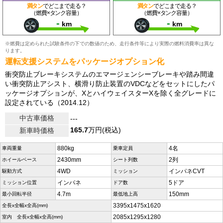
満タン
でどこまで走る？
満タン
でどこまで走る？
（燃費×タンク容量）
（燃費×タンク容量）
-
-
km
km
※燃費は定められた試験条件の下での数値のため、走行条件等により実際の燃料消費率は異な
ります。
運転支援システムをパッケージオプション化
衝突防止ブレーキシステムのエマージェンシーブレーキや踏み間違
い衝突防止アシスト、横滑り防止装置のVDCなどをセットにしたパ
ッケージオプションが、XとハイウェイスターXを除く全グレードに
設定されている（2014.12）
中古車価格
---
165.7
万円(税込)
新車時価格
880kg
4名
車両重量
乗車定員
2430mm
2列
ホイールベース
シート列数
4WD
インパネCVT
駆動方式
ミッション
インパネ
5ドア
ミッション位置
ドア数
4.7m
150mm
最小回転半径
最低地上高
3395x1475x1620
全長x全幅x全高(mm)
2085x1295x1280
室内 全長x全幅x全高(mm)