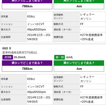
満タンでどこまで走る？
満タンでどこまで走る？
786km
-km
レギュラー
使用燃料
659cc
排気量
エンジン
ガソリン
インパネCVT
FF
ミッション
駆動方式
49ps/6500rpm
-
最大出力
過給器（ターボ）
2014年12月～201
H27年度燃費基準
生産期間
燃費性能
5年09月
+20%達成
660 X
新車時価格
125.5
万円(税込)
JC08
26.2km/L
10・15
-km/L
満タンでどこまで走る？
満タンでどこまで走る？
786km
-km
レギュラー
使用燃料
659cc
排気量
エンジン
ガソリン
インパネCVT
FF
ミッション
駆動方式
49ps/6500rpm
-
最大出力
過給器（ターボ）
2014年12月～201
H27年度燃費基準
生産期間
燃費性能
5年09月
+20%達成