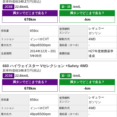
新車時価格
140.2
万円(税込)
JC08
22.6km/L
10・15
-km/L
満タンでどこまで走る？
満タンでどこまで走る？
678km
-km
レギュラー
使用燃料
659cc
排気量
エンジン
ガソリン
インパネCVT
4WD
ミッション
駆動方式
49ps/6500rpm
-
最大出力
過給器（ターボ）
2014年12月～201
H27年度燃費基準
生産期間
燃費性能
5年09月
達成
660 ハイウェイスター Vセレクション +Safety 4WD
新車時価格
146.9
万円(税込)
JC08
22.6km/L
10・15
-km/L
満タンでどこまで走る？
満タンでどこまで走る？
678km
-km
レギュラー
使用燃料
659cc
排気量
エンジン
ガソリン
インパネCVT
4WD
ミッション
駆動方式
49ps/6500rpm
-
最大出力
過給器（ターボ）