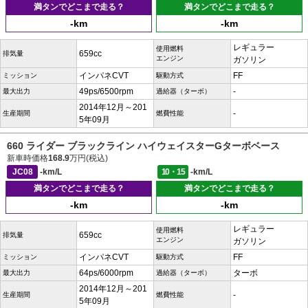
満タンでどこまで走る？
満タンでどこまで走る？
-km
-km
レギュラー
使用燃料
659cc
排気量
エンジン
ガソリン
インパネCVT
FF
ミッション
駆動方式
49ps/6500rpm
-
最大出力
過給器（ターボ）
2014年12月～201
-
生産期間
燃費性能
5年09月
660 ライダー ブラックライン ハイウェイスターGターボベース
新車時価格
168.9
万円(税込)
JC08
-km/L
10・15
-km/L
満タンでどこまで走る？
満タンでどこまで走る？
-km
-km
レギュラー
使用燃料
659cc
排気量
エンジン
ガソリン
インパネCVT
FF
ミッション
駆動方式
64ps/6000rpm
ターボ
最大出力
過給器（ターボ）
2014年12月～201
-
生産期間
燃費性能
5年09月