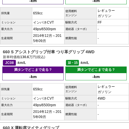
-km
-km
レギュラー
使用燃料
659cc
排気量
エンジン
ガソリン
インパネCVT
FF
ミッション
駆動方式
49ps/6500rpm
-
最大出力
過給器（ターボ）
2014年12月～201
-
生産期間
燃費性能
5年09月
660 S アシストグリップ付車 つり革グリップ 4WD
新車時価格
130.6
万円(税込)
JC08
-km/L
10・15
-km/L
満タンでどこまで走る？
満タンでどこまで走る？
-km
-km
レギュラー
使用燃料
659cc
排気量
エンジン
ガソリン
インパネCVT
4WD
ミッション
駆動方式
49ps/6500rpm
-
最大出力
過給器（ターボ）
2014年12月～201
-
生産期間
燃費性能
5年09月
660 X 運転席マイティグリップ