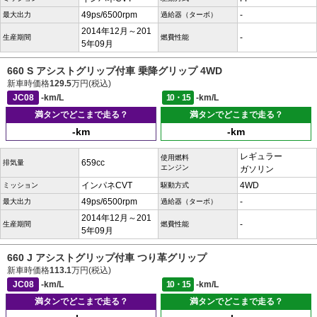
49ps/6500rpm
-
最大出力
過給器（ターボ）
2014年12月～201
-
生産期間
燃費性能
5年09月
660 S アシストグリップ付車 乗降グリップ 4WD
新車時価格
129.5
万円(税込)
JC08
-km/L
10・15
-km/L
満タンでどこまで走る？
満タンでどこまで走る？
-km
-km
レギュラー
使用燃料
659cc
排気量
エンジン
ガソリン
インパネCVT
4WD
ミッション
駆動方式
49ps/6500rpm
-
最大出力
過給器（ターボ）
2014年12月～201
-
生産期間
燃費性能
5年09月
660 J アシストグリップ付車 つり革グリップ
新車時価格
113.1
万円(税込)
JC08
-km/L
10・15
-km/L
満タンでどこまで走る？
満タンでどこまで走る？