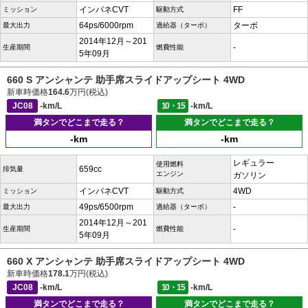
インパネCVT
FF
ミッション
駆動方式
64ps/6000rpm
ターボ
最大出力
過給器（ターボ）
2014年12月～201
-
生産期間
燃費性能
5年09月
660 S アンシャンテ 助手席スライドアップシート 4WD
新車時価格
164.6
万円(税込)
JC08
-km/L
10・15
-km/L
満タンでどこまで走る？
満タンでどこまで走る？
-km
-km
レギュラー
使用燃料
659cc
排気量
エンジン
ガソリン
インパネCVT
4WD
ミッション
駆動方式
49ps/6500rpm
-
最大出力
過給器（ターボ）
2014年12月～201
-
生産期間
燃費性能
5年09月
660 X アンシャンテ 助手席スライドアップシート 4WD
新車時価格
178.1
万円(税込)
JC08
-km/L
10・15
-km/L
満タンでどこまで走る？
満タンでどこまで走る？