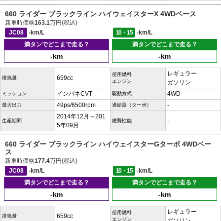
660 ライダー ブラックライン ハイウェイスターX 4WDベース
新車時価格
163.1
万円(税込)
JC08
-km/L
10・15
-km/L
満タンでどこまで走る？
満タンでどこまで走る？
-km
-km
レギュラー
使用燃料
659cc
排気量
エンジン
ガソリン
インパネCVT
4WD
ミッション
駆動方式
49ps/6500rpm
-
最大出力
過給器（ターボ）
2014年12月～201
-
生産期間
燃費性能
5年09月
660 ライダー ブラックライン ハイウェイスターGターボ 4WDベー
ス
新車時価格
177.4
万円(税込)
JC08
-km/L
10・15
-km/L
満タンでどこまで走る？
満タンでどこまで走る？
-km
-km
レギュラー
使用燃料
659cc
排気量
エンジン
ガソリン