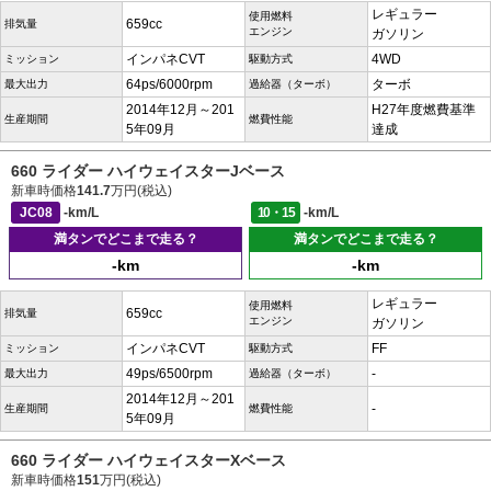
レギュラー
使用燃料
659cc
排気量
エンジン
ガソリン
インパネCVT
4WD
ミッション
駆動方式
64ps/6000rpm
ターボ
最大出力
過給器（ターボ）
2014年12月～201
H27年度燃費基準
生産期間
燃費性能
5年09月
達成
660 ライダー ハイウェイスターJベース
新車時価格
141.7
万円(税込)
JC08
-km/L
10・15
-km/L
満タンでどこまで走る？
満タンでどこまで走る？
-km
-km
レギュラー
使用燃料
659cc
排気量
エンジン
ガソリン
インパネCVT
FF
ミッション
駆動方式
49ps/6500rpm
-
最大出力
過給器（ターボ）
2014年12月～201
-
生産期間
燃費性能
5年09月
660 ライダー ハイウェイスターXベース
新車時価格
151
万円(税込)