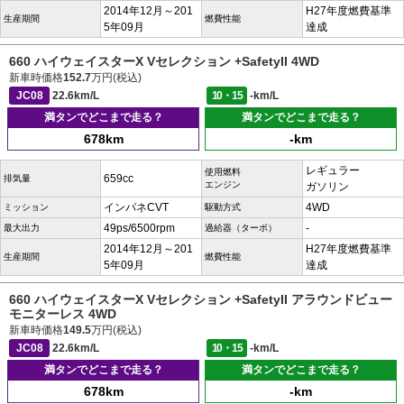
2014年12月～201
H27年度燃費基準
生産期間
燃費性能
5年09月
達成
660 ハイウェイスターX Vセレクション +SafetyII 4WD
新車時価格
152.7
万円(税込)
JC08
22.6km/L
10・15
-km/L
満タンでどこまで走る？
満タンでどこまで走る？
678km
-km
レギュラー
使用燃料
659cc
排気量
エンジン
ガソリン
インパネCVT
4WD
ミッション
駆動方式
49ps/6500rpm
-
最大出力
過給器（ターボ）
2014年12月～201
H27年度燃費基準
生産期間
燃費性能
5年09月
達成
660 ハイウェイスターX Vセレクション +SafetyII アラウンドビュー
モニターレス 4WD
新車時価格
149.5
万円(税込)
JC08
22.6km/L
10・15
-km/L
満タンでどこまで走る？
満タンでどこまで走る？
678km
-km