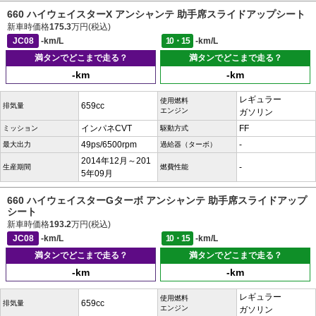
660 ハイウェイスターX アンシャンテ 助手席スライドアップシート
新車時価格
175.3
万円(税込)
JC08
-km/L
10・15
-km/L
満タンでどこまで走る？
満タンでどこまで走る？
-km
-km
レギュラー
使用燃料
659cc
排気量
エンジン
ガソリン
インパネCVT
FF
ミッション
駆動方式
49ps/6500rpm
-
最大出力
過給器（ターボ）
2014年12月～201
-
生産期間
燃費性能
5年09月
660 ハイウェイスターGターボ アンシャンテ 助手席スライドアップ
シート
新車時価格
193.2
万円(税込)
JC08
-km/L
10・15
-km/L
満タンでどこまで走る？
満タンでどこまで走る？
-km
-km
レギュラー
使用燃料
659cc
排気量
エンジン
ガソリン