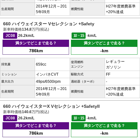
2014年12月～201
H27年度燃費基準
生産期間
燃費性能
5年09月
+20%達成
660 ハイウェイスター Vセレクション +Safety
新車時価格
134.8
万円(税込)
JC08
26.2km/L
10・15
-km/L
満タンでどこまで走る？
満タンでどこまで走る？
786km
-km
レギュラー
使用燃料
659cc
排気量
エンジン
ガソリン
インパネCVT
FF
ミッション
駆動方式
49ps/6500rpm
-
最大出力
過給器（ターボ）
2014年12月～201
H27年度燃費基準
生産期間
燃費性能
5年09月
+20%達成
660 ハイウェイスターX Vセレクション +SafetyII
新車時価格
140.6
万円(税込)
JC08
26.2km/L
10・15
-km/L
満タンでどこまで走る？
満タンでどこまで走る？
786km
-km