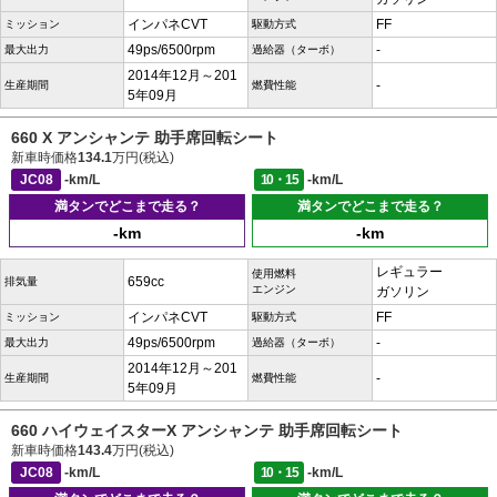
インパネCVT
FF
ミッション
駆動方式
49ps/6500rpm
-
最大出力
過給器（ターボ）
2014年12月～201
-
生産期間
燃費性能
5年09月
660 X アンシャンテ 助手席回転シート
新車時価格
134.1
万円(税込)
JC08
-km/L
10・15
-km/L
満タンでどこまで走る？
満タンでどこまで走る？
-km
-km
レギュラー
使用燃料
659cc
排気量
エンジン
ガソリン
インパネCVT
FF
ミッション
駆動方式
49ps/6500rpm
-
最大出力
過給器（ターボ）
2014年12月～201
-
生産期間
燃費性能
5年09月
660 ハイウェイスターX アンシャンテ 助手席回転シート
新車時価格
143.4
万円(税込)
JC08
-km/L
10・15
-km/L