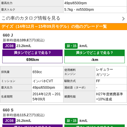
49ps/6500rpm
最高出力
5.7kg・m/5500rpm
最大トルク
この車のカタログ情報を見る
デイズ（14年12月～15年09月モデル）の他のグレード一覧
660 J
新車時価格
109.8
万円(税込)
JC08
23.2km/L
10・15
-km/L
満タンでどこまで走る？
満タンでどこまで走る？
696km
-km
レギュラー
使用燃料
659cc
排気量
エンジン
ガソリン
インパネCVT
FF
ミッション
駆動方式
49ps/6500rpm
-
最大出力
過給器（ターボ）
2014年12月～201
H27年度燃費基準
生産期間
燃費性能
5年09月
+10%達成
660 S
新車時価格
115.2
万円(税込)
JC08
26.2km/L
10・15
-km/L