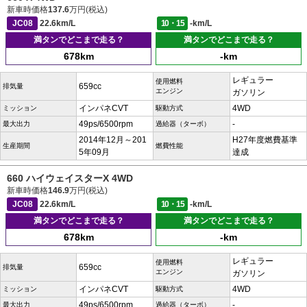
新車時価格
137.6
万円(税込)
JC08
22.6km/L
10・15
-km/L
満タンでどこまで走る？
満タンでどこまで走る？
678km
-km
レギュラー
使用燃料
659cc
排気量
エンジン
ガソリン
インパネCVT
4WD
ミッション
駆動方式
49ps/6500rpm
-
最大出力
過給器（ターボ）
2014年12月～201
H27年度燃費基準
生産期間
燃費性能
5年09月
達成
660 ハイウェイスターX 4WD
新車時価格
146.9
万円(税込)
JC08
22.6km/L
10・15
-km/L
満タンでどこまで走る？
満タンでどこまで走る？
678km
-km
レギュラー
使用燃料
659cc
排気量
エンジン
ガソリン
インパネCVT
4WD
ミッション
駆動方式
49ps/6500rpm
-
最大出力
過給器（ターボ）