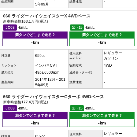
-
生産期間
燃費性能
5年09月
660 ライダー ハイウェイスターX 4WDベース
新車時価格
163.1
万円(税込)
JC08
-km/L
10・15
-km/L
満タンでどこまで走る？
満タンでどこまで走る？
-km
-km
レギュラー
使用燃料
659cc
排気量
エンジン
ガソリン
インパネCVT
4WD
ミッション
駆動方式
49ps/6500rpm
-
最大出力
過給器（ターボ）
2014年12月～201
-
生産期間
燃費性能
5年09月
660 ライダー ハイウェイスターGターボ 4WDベース
新車時価格
177.4
万円(税込)
JC08
-km/L
10・15
-km/L
満タンでどこまで走る？
満タンでどこまで走る？
-km
-km
レギュラー
使用燃料
659cc
排気量