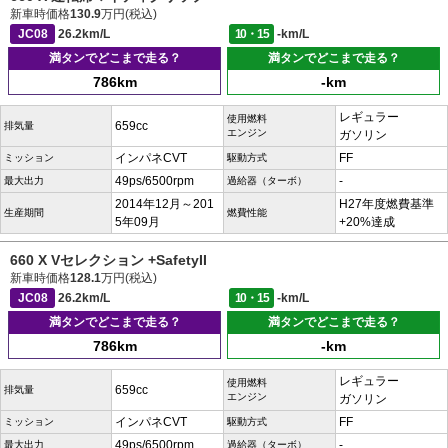
新車時価格
130.9
万円(税込)
JC08
26.2km/L
10・15
-km/L
満タンでどこまで走る？
満タンでどこまで走る？
786km
-km
レギュラー
使用燃料
659cc
排気量
エンジン
ガソリン
インパネCVT
FF
ミッション
駆動方式
49ps/6500rpm
-
最大出力
過給器（ターボ）
2014年12月～201
H27年度燃費基準
生産期間
燃費性能
5年09月
+20%達成
660 X Vセレクション +SafetyII
新車時価格
128.1
万円(税込)
JC08
26.2km/L
10・15
-km/L
満タンでどこまで走る？
満タンでどこまで走る？
786km
-km
レギュラー
使用燃料
659cc
排気量
エンジン
ガソリン
インパネCVT
FF
ミッション
駆動方式
49ps/6500rpm
-
最大出力
過給器（ターボ）