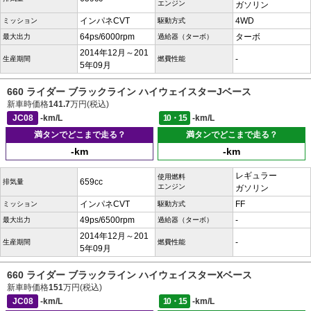
エンジン
ガソリン
インパネCVT
4WD
ミッション
駆動方式
64ps/6000rpm
ターボ
最大出力
過給器（ターボ）
2014年12月～201
-
生産期間
燃費性能
5年09月
660 ライダー ブラックライン ハイウェイスターJベース
新車時価格
141.7
万円(税込)
JC08
-km/L
10・15
-km/L
満タンでどこまで走る？
満タンでどこまで走る？
-km
-km
レギュラー
使用燃料
659cc
排気量
エンジン
ガソリン
インパネCVT
FF
ミッション
駆動方式
49ps/6500rpm
-
最大出力
過給器（ターボ）
2014年12月～201
-
生産期間
燃費性能
5年09月
660 ライダー ブラックライン ハイウェイスターXベース
新車時価格
151
万円(税込)
JC08
-km/L
10・15
-km/L