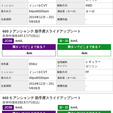
インパネCVT
4WD
ミッション
駆動方式
64ps/6000rpm
ターボ
最大出力
過給器（ターボ）
2014年12月～201
-
生産期間
燃費性能
5年09月
660 J アンシャンテ 助手席スライドアップシート
新車時価格
147.1
万円(税込)
JC08
-km/L
10・15
-km/L
満タンでどこまで走る？
満タンでどこまで走る？
-km
-km
レギュラー
使用燃料
659cc
排気量
エンジン
ガソリン
インパネCVT
FF
ミッション
駆動方式
49ps/6500rpm
-
最大出力
過給器（ターボ）
2014年12月～201
-
生産期間
燃費性能
5年09月
660 S アンシャンテ 助手席スライドアップシート
新車時価格
152.5
万円(税込)
JC08
-km/L
10・15
-km/L