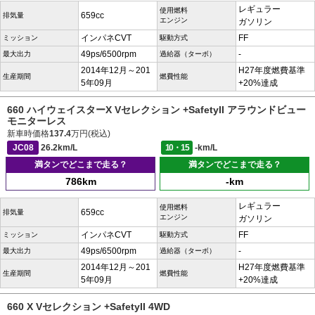
レギュラー
使用燃料
659cc
排気量
エンジン
ガソリン
インパネCVT
FF
ミッション
駆動方式
49ps/6500rpm
-
最大出力
過給器（ターボ）
2014年12月～201
H27年度燃費基準
生産期間
燃費性能
5年09月
+20%達成
660 ハイウェイスターX Vセレクション +SafetyII アラウンドビュー
モニターレス
新車時価格
137.4
万円(税込)
JC08
26.2km/L
10・15
-km/L
満タンでどこまで走る？
満タンでどこまで走る？
786km
-km
レギュラー
使用燃料
659cc
排気量
エンジン
ガソリン
インパネCVT
FF
ミッション
駆動方式
49ps/6500rpm
-
最大出力
過給器（ターボ）
2014年12月～201
H27年度燃費基準
生産期間
燃費性能
5年09月
+20%達成
660 X Vセレクション +SafetyII 4WD