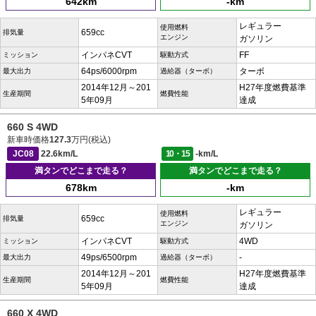
642km
-km
レギュラー
使用燃料
659cc
排気量
エンジン
ガソリン
インパネCVT
FF
ミッション
駆動方式
64ps/6000rpm
ターボ
最大出力
過給器（ターボ）
2014年12月～201
H27年度燃費基準
生産期間
燃費性能
5年09月
達成
660 S 4WD
新車時価格
127.3
万円(税込)
JC08
22.6km/L
10・15
-km/L
満タンでどこまで走る？
満タンでどこまで走る？
678km
-km
レギュラー
使用燃料
659cc
排気量
エンジン
ガソリン
インパネCVT
4WD
ミッション
駆動方式
49ps/6500rpm
-
最大出力
過給器（ターボ）
2014年12月～201
H27年度燃費基準
生産期間
燃費性能
5年09月
達成
660 X 4WD