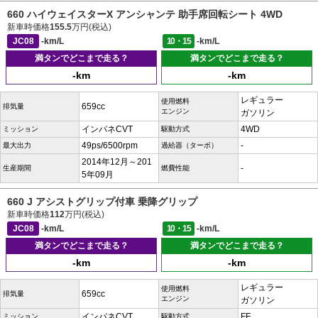
660 ハイウェイスターX アンシャンテ 助手席回転シート 4WD
新車時価格
155.5
万円(税込)
JC08
-km/L
10・15
-km/L
満タンでどこまで走る？
満タンでどこまで走る？
-km
-km
レギュラー
使用燃料
659cc
排気量
エンジン
ガソリン
インパネCVT
4WD
ミッション
駆動方式
49ps/6500rpm
-
最大出力
過給器（ターボ）
2014年12月～201
-
生産期間
燃費性能
5年09月
660 J アシストグリップ付車 乗降グリップ
新車時価格
112
万円(税込)
JC08
-km/L
10・15
-km/L
満タンでどこまで走る？
満タンでどこまで走る？
-km
-km
レギュラー
使用燃料
659cc
排気量
エンジン
ガソリン
インパネCVT
FF
ミッション
駆動方式