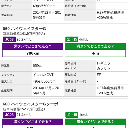
49ps/6500rpm
-
最大出力
過給器（ターボ）
2014年12月～201
H27年度燃費基準
生産期間
燃費性能
5年09月
+20%達成
660 ハイウェイスターG
新車時価格
141.9
万円(税込)
JC08
26.2km/L
10・15
-km/L
満タンでどこまで走る？
満タンでどこまで走る？
786km
-km
レギュラー
使用燃料
659cc
排気量
エンジン
ガソリン
インパネCVT
FF
ミッション
駆動方式
49ps/6500rpm
-
最大出力
過給器（ターボ）
2014年12月～201
H27年度燃費基準
生産期間
燃費性能
5年09月
+20%達成
660 ハイウェイスターGターボ
新車時価格
152.7
万円(税込)
JC08
21.4km/L
10・15
-km/L
満タンでどこまで走る？
満タンでどこまで走る？