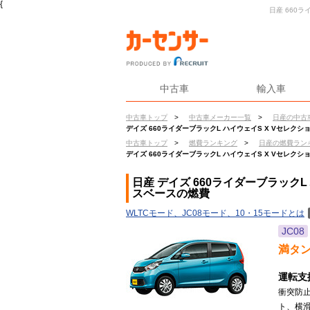
{
日産 660ラ
中古車
輸入車
中古車トップ
>
中古車メーカー一覧
>
日産の中古
デイズ 660ライダーブラックL ハイウェイS X Vセレクショ
中古車トップ
>
燃費ランキング
>
日産の燃費ラン
デイズ 660ライダーブラックL ハイウェイS X Vセレクショ
日産 デイズ 660ライダーブラックL 
スベースの燃費
WLTCモード、JC08モード、10・15モードとは
JC08
満タ
運転支
衝突防
ト、横