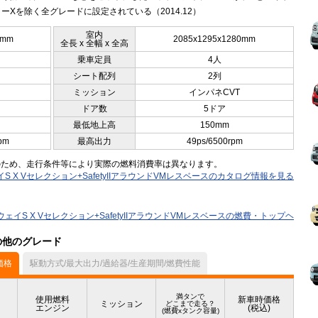
ーXを除く全グレードに設定されている（2014.12）
室内
0mm
2085x1295x1280mm
全長 x 全幅 x 全高
乗車定員
4人
シート配列
2列
ミッション
インパネCVT
ドア数
5ドア
最低地上高
150mm
pm
最高出力
49ps/6500rpm
のため、走行条件等により実際の燃料消費率は異なります。
S X Vセレクション+SafetyIIアラウンドVMレスベースのカタログ情報を見る
ウェイS X Vセレクション+SafetyIIアラウンドVMレスベースの燃費・トップヘ
）の他のグレード
価格
駆動方式/最大出力/過給器/生産期間/燃費性能
満タンで
使用燃料
新車時価格
ミッション
どこまで走る？
エンジン
(税込)
(燃費xタンク容量)