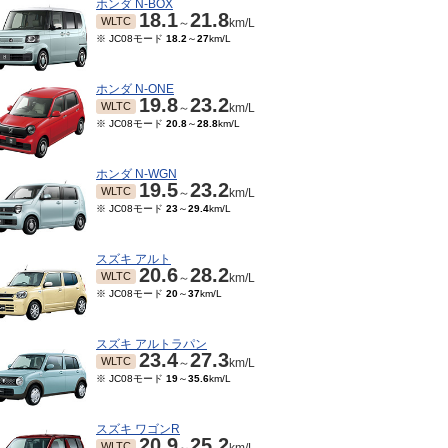
ホンダ N-BOX
18.1
21.8
WLTC
～
km/L
※ JC08モード
18.2
～
27
km/L
ホンダ N-ONE
19.8
23.2
WLTC
～
km/L
※ JC08モード
20.8
～
28.8
km/L
ホンダ N-WGN
19.5
23.2
WLTC
～
km/L
※ JC08モード
23
～
29.4
km/L
スズキ アルト
20.6
28.2
WLTC
～
km/L
※ JC08モード
20
～
37
km/L
スズキ アルトラパン
23.4
27.3
WLTC
～
km/L
※ JC08モード
19
～
35.6
km/L
スズキ ワゴンR
20.9
25.2
WLTC