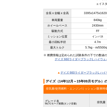
ェイスタ
全長 x 全幅 x 全高
3395x1475x162
車両重量
840kg
ホイールベース
2430mm
駆動方式
FF
ミッション位置
インパネ
最小回転半径
4.7m
最大トルク
5.7kg・m/5500r
※ 燃費情報は定められた試験条件の下での数値
デイズ 660ライダーブラックL ハイウェイ
デイズ 660ライダーブラックL ハイ
デイズ（14年12月～15年09月モデル
排気量/使用燃料・エンジン/ミッション/新車時
グレード名
排気量
WLTCモード燃費(タンク容量)