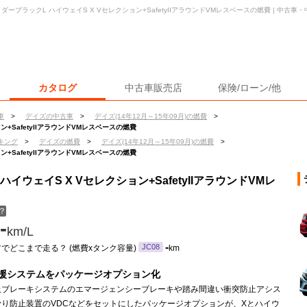
イダーブラックL ハイウェイS X Vセレクション+SafetyIIアラウンドVMレスベースの燃費 | 中
カタログ
中古車販売店
保険/ローン/他
車
>
デイズの中古車
>
デイズ(14年12月～15年09月)の燃費
>
ン+SafetyIIアラウンドVMレスベースの燃費
キング
>
デイズの燃費
>
デイズ(14年12月～15年09月)の燃費
>
ン+SafetyIIアラウンドVMレスベースの燃費
ハイウェイS X Vセレクション+SafetyIIアラウンドVMレ
？
-
km/L
ン
-
JC08
でどこまで走る？ (燃費xタンク容量)
km
援システムをパッケージオプション化
止ブレーキシステムのエマージェンシーブレーキや踏み間違い衝突防止アシス
滑り防止装置のVDCなどをセットにしたパッケージオプションが、Xとハイウ