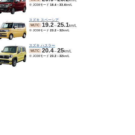
～
km/L
※ JC08モード
18.4
～
33.4
km/L
スズキ スペーシア
19.2
25.1
WLTC
～
km/L
※ JC08モード
23.2
～
32
km/L
スズキ ハスラー
20.4
25
WLTC
～
km/L
※ JC08モード
23.2
～
32
km/L