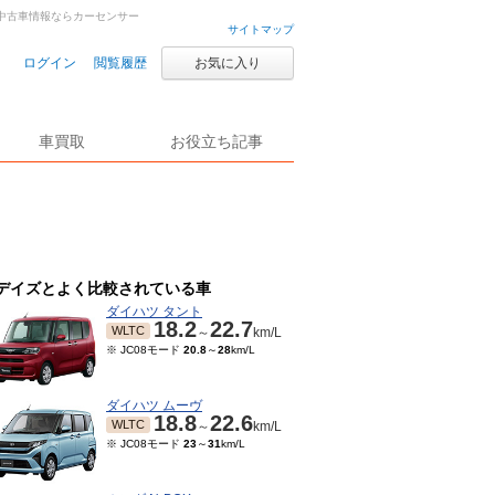
古車・中古車情報ならカーセンサー
サイトマップ
ログイン
閲覧履歴
お気に入り
車買取
お役立ち記事
デイズとよく比較されている車
ダイハツ タント
18.2
22.7
WLTC
～
km/L
※ JC08モード
20.8
～
28
km/L
ダイハツ ムーヴ
18.8
22.6
WLTC
～
km/L
※ JC08モード
23
～
31
km/L