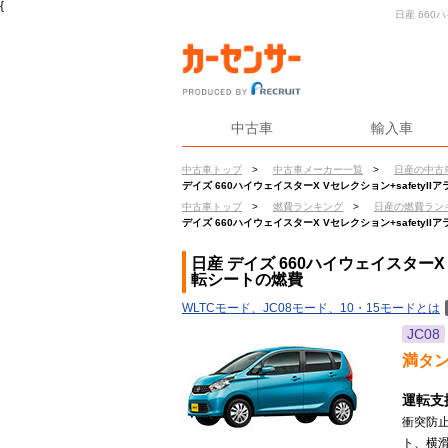
{
日産 660
中古車
輸入車
中古車トップ
>
中古車メーカー一覧
>
日産の中古
デイズ 660ハイウェイスターX Vセレクション+safety
中古車トップ
>
燃費ランキング
>
日産の燃費ラン
デイズ 660ハイウェイスターX Vセレクション+safety
日産 デイズ 660ハイウェイスターX 
転シートの燃費
WLTCモード、JC08モード、10・15モードとは
JC08
満タ
運転支
衝突防
ト、横