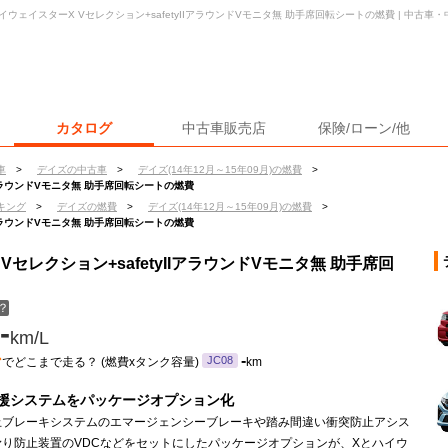
ハイウェイスターX Vセレクション+safetyIIアラウンドVモニタ無 助手席回転シートの燃費 | 中古
カタログ
中古車販売店
保険/ローン/他
車
>
デイズの中古車
>
デイズ(14年12月～15年09月)の燃費
>
IIアラウンドVモニタ無 助手席回転シートの燃費
キング
>
デイズの燃費
>
デイズ(14年12月～15年09月)の燃費
>
IIアラウンドVモニタ無 助手席回転シートの燃費
Vセレクション+safetyIIアラウンドVモニタ無 助手席回
？
-
km/L
ン
-
JC08
でどこまで走る？ (燃費xタンク容量)
km
援システムをパッケージオプション化
止ブレーキシステムのエマージェンシーブレーキや踏み間違い衝突防止アシス
滑り防止装置のVDCなどをセットにしたパッケージオプションが、Xとハイウ