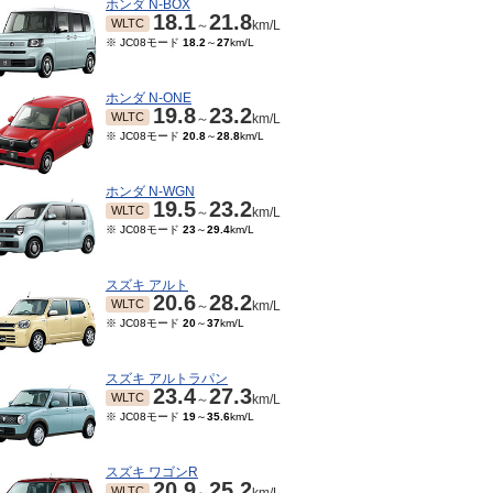
ホンダ N-BOX
18.1
21.8
WLTC
～
km/L
※ JC08モード
18.2
～
27
km/L
ホンダ N-ONE
19.8
23.2
WLTC
～
km/L
※ JC08モード
20.8
～
28.8
km/L
ホンダ N-WGN
19.5
23.2
WLTC
～
km/L
※ JC08モード
23
～
29.4
km/L
スズキ アルト
20.6
28.2
WLTC
～
km/L
※ JC08モード
20
～
37
km/L
スズキ アルトラパン
23.4
27.3
WLTC
～
km/L
※ JC08モード
19
～
35.6
km/L
スズキ ワゴンR
20.9
25.2
WLTC