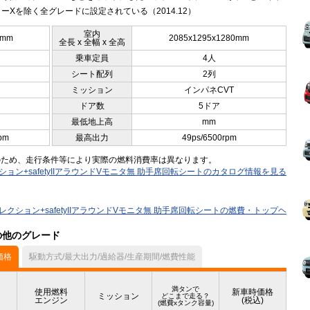
ーXを除く全グレードに設定されている（2014.12）
室内
0mm
2085x1295x1280mm
全長 x 全幅 x 全高
乗車定員
4人
シート配列
2列
ミッション
インパネCVT
ドア数
5ドア
最低地上高
mm
pm
最高出力
49ps/6500rpm
のため、走行条件等により実際の燃料消費率は異なります。
ション+safetyIIアラウンドVモニタ無 助手席回転シートのカタログ情報を見る
セレクション+safetyIIアラウンドVモニタ無 助手席回転シートの燃費・トップヘ
）の他のグレード
価格
駆動方式/最大出力/過給器/生産期間/燃費性能
満タンで
使用燃料
新車時価格
ミッション
どこまで走る？
エンジン
(税込)
(燃費xタンク容量)