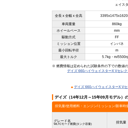
ェイスタ
全長 x 全幅 x 全高
3395x1475x162
車両重量
860kg
ホイールベース
mm
駆動方式
FF
ミッション位置
インパネ
最小回転半径
m
最大トルク
5.7kg・m/5500r
※ 燃費情報は定められた試験条件の下での数値
デイズ 660ハイウェイスターX Vセレク
デイズ 660ハイウェイスターX V
デイズ（14年12月～15年09月モデル
排気量/使用燃料・エンジン/ミッション/新車時
グレード名
排気量
WLTCモード燃費(タンク容量)