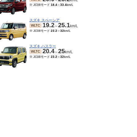
～
km/L
※ JC08モード
18.4
～
33.4
km/L
スズキ スペーシア
19.2
25.1
WLTC
～
km/L
※ JC08モード
23.2
～
32
km/L
スズキ ハスラー
20.4
25
WLTC
～
km/L
※ JC08モード
23.2
～
32
km/L