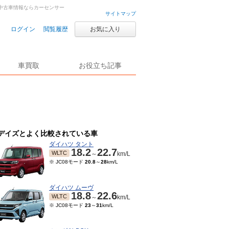
車・中古車情報ならカーセンサー
サイトマップ
ログイン
閲覧履歴
お気に入り
車買取
お役立ち記事
デイズとよく比較されている車
ダイハツ タント
18.2
22.7
WLTC
～
km/L
※ JC08モード
20.8
～
28
km/L
ダイハツ ムーヴ
18.8
22.6
WLTC
～
km/L
※ JC08モード
23
～
31
km/L