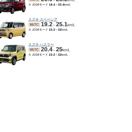
～
km/L
※ JC08モード
18.4
～
33.4
km/L
スズキ スペーシア
19.2
25.1
WLTC
～
km/L
※ JC08モード
23.2
～
32
km/L
スズキ ハスラー
20.4
25
WLTC
～
km/L
※ JC08モード
23.2
～
32
km/L