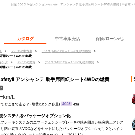
日産 660 X Vセレクション+safetyII アンシャンテ 助手席回転シート4WDの燃費 | 中
カタログ
中古車販売店
保険/ローン/他
車
>
デイズの中古車
>
デイズ(14年12月～15年09月)の燃費
>
助手席回転シート4WDの燃費
キング
>
デイズの燃費
>
デイズ(14年12月～15年09月)の燃費
>
助手席回転シート4WDの燃費
safetyII アンシャンテ 助手席回転シート4WDの燃費
？
-
km/L
ン
-
JC08
でどこまで走る？ (燃費xタンク容量)
km
援システムをパッケージオプション化
止ブレーキシステムのエマージェンシーブレーキや踏み間違い衝突防止アシス
滑り防止装置のVDCなどをセットにしたパッケージオプションが、Xとハイウ