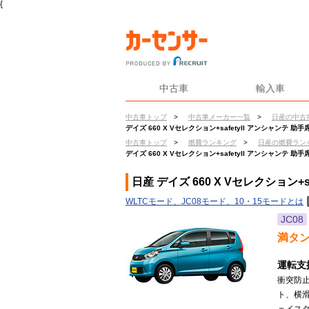
{
中古車
輸入車
中古車トップ
>
中古車メーカー一覧
>
日産の中古
デイズ 660 X Vセレクション+safetyII アンシャンテ 
中古車トップ
>
燃費ランキング
>
日産の燃費ラン
デイズ 660 X Vセレクション+safetyII アンシャンテ 
日産 デイズ 660 X Vセレクション+
WLTCモード、JC08モード、10・15モードとは
JC08
満タ
運転支
衝突防
ト、横