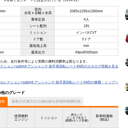
ーXを除く全グレードに設定されている（2014.12）
室内
0mm
2085x1295x1280mm
全長 x 全幅 x 全高
乗車定員
4人
シート配列
2列
ミッション
インパネCVT
ドア数
5ドア
最低地上高
mm
pm
最高出力
49ps/6500rpm
のため、走行条件等により実際の燃料消費率は異なります。
セレクション+safetyII アンシャンテ 助手席回転シート4WDのカタログ情報を見る
X Vセレクション+safetyII アンシャンテ 助手席回転シート4WDの燃費・トップヘ
）の他のグレード
価格
駆動方式/最大出力/過給器/生産期間/燃費性能
満タンで
使用燃料
新車時価格
ミッション
どこまで走る？
エンジン
(税込)
(燃費xタンク容量)