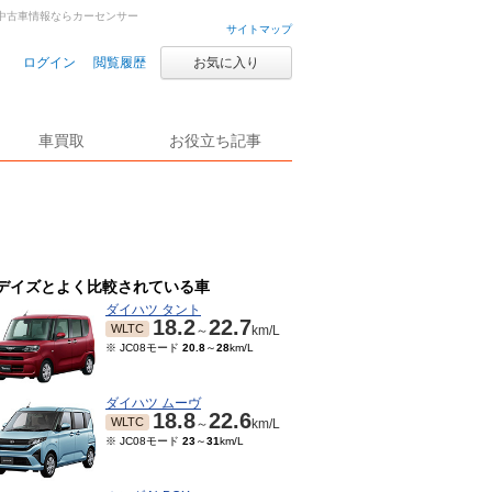
古車・中古車情報ならカーセンサー
サイトマップ
ログイン
閲覧履歴
お気に入り
車買取
お役立ち記事
デイズとよく比較されている車
ダイハツ タント
18.2
22.7
WLTC
～
km/L
※ JC08モード
20.8
～
28
km/L
ダイハツ ムーヴ
18.8
22.6
WLTC
～
km/L
※ JC08モード
23
～
31
km/L