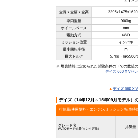
ェイスタ
全長 x 全幅 x 全高
3395x1475x162
車両重量
900kg
ホイールベース
mm
駆動方式
4WD
ミッション位置
インパネ
最小回転半径
m
最大トルク
5.7kg・m/5500r
※ 燃費情報は定められた試験条件の下での数値
デイズ 660 X V
デイズ 660 
デイズ（14年12月～15年09月モデル
排気量/使用燃料・エンジン/ミッション/新車時
グレード名
排気量
WLTCモード燃費(タンク容量)