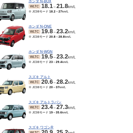
ホンダ N-BOX
18.1
21.8
WLTC
～
km/L
※ JC08モード
18.2
～
27
km/L
ホンダ N-ONE
19.8
23.2
WLTC
～
km/L
※ JC08モード
20.8
～
28.8
km/L
ホンダ N-WGN
19.5
23.2
WLTC
～
km/L
※ JC08モード
23
～
29.4
km/L
スズキ アルト
20.6
28.2
WLTC
～
km/L
※ JC08モード
20
～
37
km/L
スズキ アルトラパン
23.4
27.3
WLTC
～
km/L
※ JC08モード
19
～
35.6
km/L
スズキ ワゴンR
20.9
25.2
WLTC