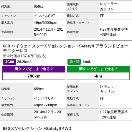
レギュラー
使用燃料
659cc
排気量
エンジン
ガソリン
インパネCVT
FF
ミッション
駆動方式
49ps/6500rpm
-
最大出力
過給器（ターボ）
2014年12月～201
H27年度燃費基準
生産期間
燃費性能
5年09月
+20%達成
660 ハイウェイスターX Vセレクション +SafetyII アラウンドビュー
モニターレス
新車時価格
137.4
万円(税込)
JC08
26.2km/L
10・15
-km/L
満タンでどこまで走る？
満タンでどこまで走る？
786km
-km
レギュラー
使用燃料
659cc
排気量
エンジン
ガソリン
インパネCVT
FF
ミッション
駆動方式
49ps/6500rpm
-
最大出力
過給器（ターボ）
2014年12月～201
H27年度燃費基準
生産期間
燃費性能
5年09月
+20%達成
660 X Vセレクション +SafetyII 4WD