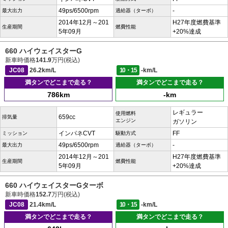
49ps/6500rpm
-
最大出力
過給器（ターボ）
2014年12月～201
H27年度燃費基準
生産期間
燃費性能
5年09月
+20%達成
660 ハイウェイスターG
新車時価格
141.9
万円(税込)
JC08
26.2km/L
10・15
-km/L
満タンでどこまで走る？
満タンでどこまで走る？
786km
-km
レギュラー
使用燃料
659cc
排気量
エンジン
ガソリン
インパネCVT
FF
ミッション
駆動方式
49ps/6500rpm
-
最大出力
過給器（ターボ）
2014年12月～201
H27年度燃費基準
生産期間
燃費性能
5年09月
+20%達成
660 ハイウェイスターGターボ
新車時価格
152.7
万円(税込)
JC08
21.4km/L
10・15
-km/L
満タンでどこまで走る？
満タンでどこまで走る？