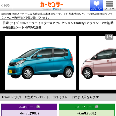
戻る
お気に入り
メニュー
新車時価格はメーカー発表当時の車両本体価格です。また基本情報など、その他の項目について
もメーカー発表時の情報に基いています。
日産 デイズ 660ハイウェイスターX Vセレクション+safetyIIアラウンドVM無 助
手席回転シート 4WDの燃費
1/4
13年(H25)6月、新型時のフロント。仕様はグレードにより異なります
JC08モード
10・15モード
-km/L(30L)
-km/L(30L)