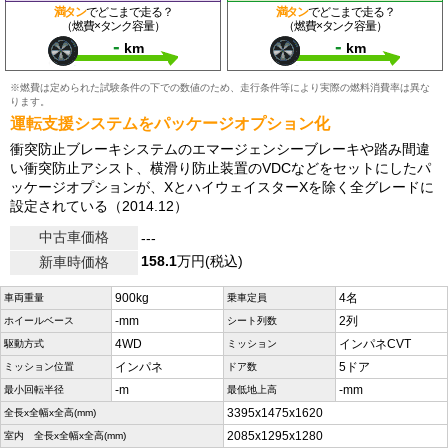
満タン
でどこまで走る？
満タン
でどこまで走る？
（燃費×タンク容量）
（燃費×タンク容量）
-
-
km
km
※燃費は定められた試験条件の下での数値のため、走行条件等により実際の燃料消費率は異な
ります。
運転支援システムをパッケージオプション化
衝突防止ブレーキシステムのエマージェンシーブレーキや踏み間違
い衝突防止アシスト、横滑り防止装置のVDCなどをセットにしたパ
ッケージオプションが、XとハイウェイスターXを除く全グレードに
設定されている（2014.12）
中古車価格
---
158.1
万円(税込)
新車時価格
900kg
4名
車両重量
乗車定員
-mm
2列
ホイールベース
シート列数
4WD
インパネCVT
駆動方式
ミッション
インパネ
5ドア
ミッション位置
ドア数
-m
-mm
最小回転半径
最低地上高
3395x1475x1620
全長x全幅x全高(mm)
2085x1295x1280
室内 全長x全幅x全高(mm)