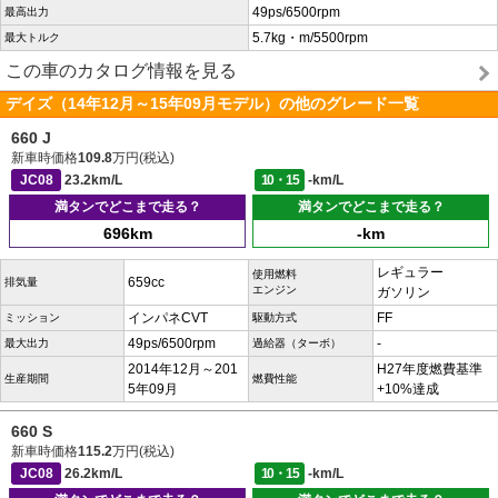
49ps/6500rpm
最高出力
5.7kg・m/5500rpm
最大トルク
この車のカタログ情報を見る
デイズ（14年12月～15年09月モデル）の他のグレード一覧
660 J
新車時価格
109.8
万円(税込)
JC08
23.2km/L
10・15
-km/L
満タンでどこまで走る？
満タンでどこまで走る？
696km
-km
レギュラー
使用燃料
659cc
排気量
エンジン
ガソリン
インパネCVT
FF
ミッション
駆動方式
49ps/6500rpm
-
最大出力
過給器（ターボ）
2014年12月～201
H27年度燃費基準
生産期間
燃費性能
5年09月
+10%達成
660 S
新車時価格
115.2
万円(税込)
JC08
26.2km/L
10・15
-km/L