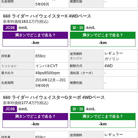
-
生産期間
燃費性能
5年09月
660 ライダー ハイウェイスターX 4WDベース
新車時価格
163.1
万円(税込)
JC08
-km/L
10・15
-km/L
満タンでどこまで走る？
満タンでどこまで走る？
-km
-km
レギュラー
使用燃料
659cc
排気量
エンジン
ガソリン
インパネCVT
4WD
ミッション
駆動方式
49ps/6500rpm
-
最大出力
過給器（ターボ）
2014年12月～201
-
生産期間
燃費性能
5年09月
660 ライダー ハイウェイスターGターボ 4WDベース
新車時価格
177.4
万円(税込)
JC08
-km/L
10・15
-km/L
満タンでどこまで走る？
満タンでどこまで走る？
-km
-km
レギュラー
使用燃料
659cc
排気量