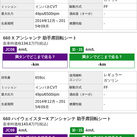
インパネCVT
FF
ミッション
駆動方式
49ps/6500rpm
-
最大出力
過給器（ターボ）
2014年12月～201
-
生産期間
燃費性能
5年09月
660 X アンシャンテ 助手席回転シート
新車時価格
134.1
万円(税込)
JC08
-km/L
10・15
-km/L
満タンでどこまで走る？
満タンでどこまで走る？
-km
-km
レギュラー
使用燃料
659cc
排気量
エンジン
ガソリン
インパネCVT
FF
ミッション
駆動方式
49ps/6500rpm
-
最大出力
過給器（ターボ）
2014年12月～201
-
生産期間
燃費性能
5年09月
660 ハイウェイスターX アンシャンテ 助手席回転シート
新車時価格
143.4
万円(税込)
JC08
-km/L
10・15
-km/L