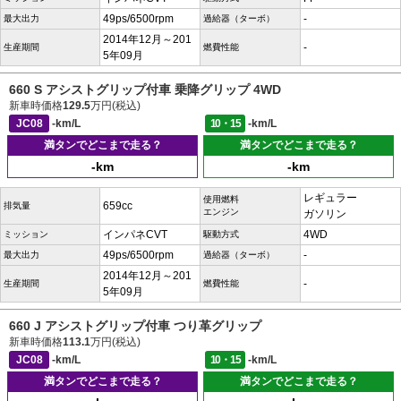
49ps/6500rpm
-
最大出力
過給器（ターボ）
2014年12月～201
-
生産期間
燃費性能
5年09月
660 S アシストグリップ付車 乗降グリップ 4WD
新車時価格
129.5
万円(税込)
JC08
-km/L
10・15
-km/L
満タンでどこまで走る？
満タンでどこまで走る？
-km
-km
レギュラー
使用燃料
659cc
排気量
エンジン
ガソリン
インパネCVT
4WD
ミッション
駆動方式
49ps/6500rpm
-
最大出力
過給器（ターボ）
2014年12月～201
-
生産期間
燃費性能
5年09月
660 J アシストグリップ付車 つり革グリップ
新車時価格
113.1
万円(税込)
JC08
-km/L
10・15
-km/L
満タンでどこまで走る？
満タンでどこまで走る？