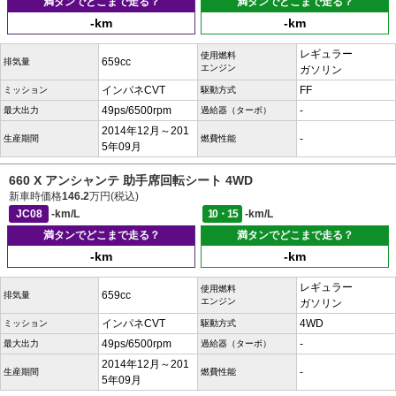
満タンでどこまで走る？
満タンでどこまで走る？
-km
-km
レギュラー
使用燃料
659cc
排気量
エンジン
ガソリン
インパネCVT
FF
ミッション
駆動方式
49ps/6500rpm
-
最大出力
過給器（ターボ）
2014年12月～201
-
生産期間
燃費性能
5年09月
660 X アンシャンテ 助手席回転シート 4WD
新車時価格
146.2
万円(税込)
JC08
-km/L
10・15
-km/L
満タンでどこまで走る？
満タンでどこまで走る？
-km
-km
レギュラー
使用燃料
659cc
排気量
エンジン
ガソリン
インパネCVT
4WD
ミッション
駆動方式
49ps/6500rpm
-
最大出力
過給器（ターボ）
2014年12月～201
-
生産期間
燃費性能
5年09月