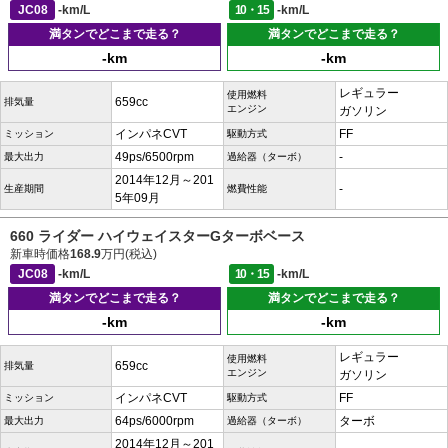
JC08
-km/L
10・15
-km/L
満タンでどこまで走る？
満タンでどこまで走る？
-km
-km
レギュラー
使用燃料
659cc
排気量
エンジン
ガソリン
インパネCVT
FF
ミッション
駆動方式
49ps/6500rpm
-
最大出力
過給器（ターボ）
2014年12月～201
-
生産期間
燃費性能
5年09月
660 ライダー ハイウェイスターGターボベース
新車時価格
168.9
万円(税込)
JC08
-km/L
10・15
-km/L
満タンでどこまで走る？
満タンでどこまで走る？
-km
-km
レギュラー
使用燃料
659cc
排気量
エンジン
ガソリン
インパネCVT
FF
ミッション
駆動方式
64ps/6000rpm
ターボ
最大出力
過給器（ターボ）
2014年12月～201