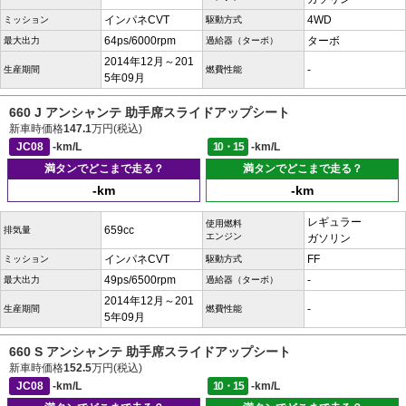
インパネCVT
4WD
ミッション
駆動方式
64ps/6000rpm
ターボ
最大出力
過給器（ターボ）
2014年12月～201
-
生産期間
燃費性能
5年09月
660 J アンシャンテ 助手席スライドアップシート
新車時価格
147.1
万円(税込)
JC08
-km/L
10・15
-km/L
満タンでどこまで走る？
満タンでどこまで走る？
-km
-km
レギュラー
使用燃料
659cc
排気量
エンジン
ガソリン
インパネCVT
FF
ミッション
駆動方式
49ps/6500rpm
-
最大出力
過給器（ターボ）
2014年12月～201
-
生産期間
燃費性能
5年09月
660 S アンシャンテ 助手席スライドアップシート
新車時価格
152.5
万円(税込)
JC08
-km/L
10・15
-km/L