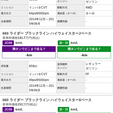
エンジン
ガソリン
インパネCVT
4WD
ミッション
駆動方式
64ps/6000rpm
ターボ
最大出力
過給器（ターボ）
2014年12月～201
-
生産期間
燃費性能
5年09月
660 ライダー ブラックライン ハイウェイスターJベース
新車時価格
141.7
万円(税込)
JC08
-km/L
10・15
-km/L
満タンでどこまで走る？
満タンでどこまで走る？
-km
-km
レギュラー
使用燃料
659cc
排気量
エンジン
ガソリン
インパネCVT
FF
ミッション
駆動方式
49ps/6500rpm
-
最大出力
過給器（ターボ）
2014年12月～201
-
生産期間
燃費性能
5年09月
660 ライダー ブラックライン ハイウェイスターXベース
新車時価格
151
万円(税込)
JC08
-km/L
10・15
-km/L