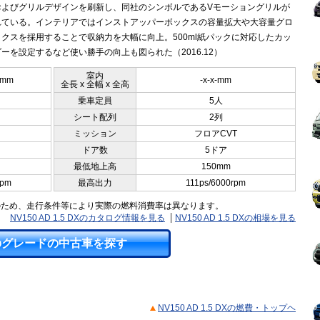
およびグリルデザインを刷新し、同社のシンボルであるVモーショングリルが
れている。インテリアではインストアッパーボックスの容量拡大や大容量グロ
クスを採用することで収納力を大幅に向上。500ml紙パックに対応したカッ
ーを設定するなど使い勝手の向上も図られた（2016.12）
室内
0mm
-x-x-mm
全長 x 全幅 x 全高
乗車定員
5人
シート配列
2列
ミッション
フロアCVT
ドア数
5ドア
最低地上高
150mm
rpm
最高出力
111ps/6000rpm
のため、走行条件等により実際の燃料消費率は異なります。
NV150 AD 1.5 DXのカタログ情報を見る
NV150 AD 1.5 DXの相場を見る
のグレードの中古車を探す
NV150 AD 1.5 DXの燃費・トップヘ