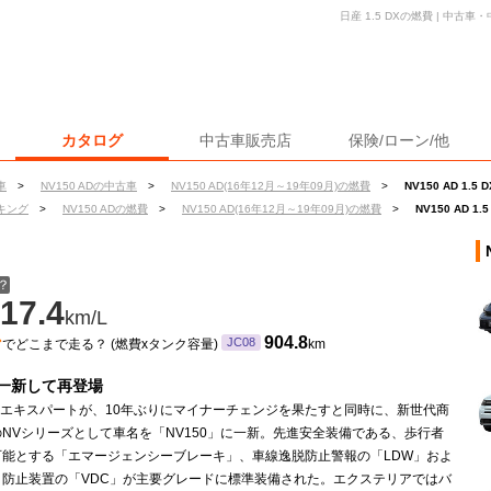
日産 1.5 DXの燃費 | 中
カタログ
中古車販売店
保険/ローン/他
車
>
NV150 ADの中古車
>
NV150 AD(16年12月～19年09月)の燃費
>
NV150 AD 1.5
キング
>
NV150 ADの燃費
>
NV150 AD(16年12月～19年09月)の燃費
>
NV150 AD 1
？
17.4
km/L
ン
904.8
JC08
でどこまで走る？ (燃費xタンク容量)
km
一新して再登場
Dエキスパートが、10年ぶりにマイナーチェンジを果たすと同時に、新世代商
NVシリーズとして車名を「NV150」に一新。先進安全装備である、歩行者
可能とする「エマージェンシーブレーキ」、車線逸脱防止警報の「LDW」およ
り防止装置の「VDC」が主要グレードに標準装備された。エクステリアではバ