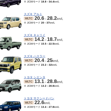
※ JC08モード
18.8
～
34.4
km/L
スズキ アルト
20.6
28.2
WLTC
～
km/L
※ JC08モード
20
～
37
km/L
スズキ キャリイ
14.2
18.7
WLTC
～
km/L
※ JC08モード
15.5
～
22.5
km/L
スズキ ハスラー
20.4
25
WLTC
～
km/L
※ JC08モード
23.2
～
32
km/L
トヨタ シエンタ
13.1
28.8
WLTC
～
km/L
※ JC08モード
13.2
～
28.8
km/L
トヨタ サクシードバン
22.6
WLTC
km/L
※ JC08モード
13.4
～
27.8
km/L