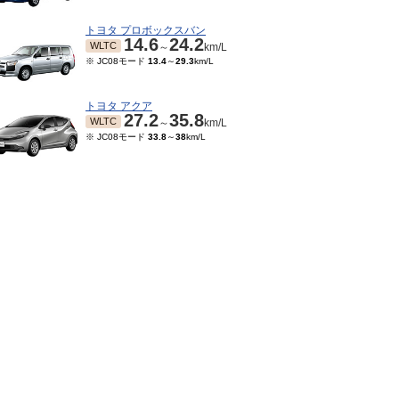
トヨタ プロボックスバン
14.6
24.2
WLTC
～
km/L
※ JC08モード
13.4
～
29.3
km/L
トヨタ アクア
27.2
35.8
WLTC
～
km/L
※ JC08モード
33.8
～
38
km/L