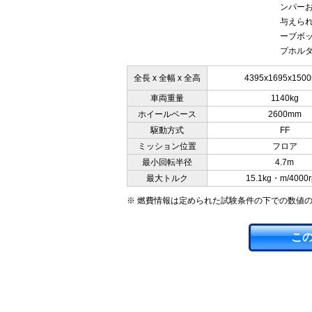
ンパー
与えら
ーブボッ
プホルダ
全長 x 全幅 x 全高
4395x1695x150
車両重量
1140kg
ホイールベース
2600mm
駆動方式
FF
ミッション位置
フロア
最小回転半径
4.7m
最大トルク
15.1kg・m/4000
※ 燃費情報は定められた試験条件の下での数値
こ