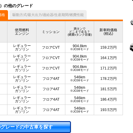
デル）の他のグレード
価格
駆動方式/最大出力/過給器/生産期間/燃費性能
満タンで
使用燃料
新車時価格
ミッション
どこまで走る？
エンジン
(税込)
(燃費xタンク容量)
レギュラー
904.8km
フロアCVT
159.2
万円
ガソリン
※JC08モード
レギュラー
904.8km
フロアCVT
164.1
万円
ガソリン
※JC08モード
レギュラー
904.8km
フロアCVT
171.2
万円
ガソリン
※JC08モード
レギュラー
546km
フロア4AT
178.2
万円
ガソリン
※JC08モード
レギュラー
546km
フロア4AT
181.5
万円
ガソリン
※JC08モード
レギュラー
546km
フロア4AT
186.4
万円
ガソリン
※JC08モード
レギュラー
546km
フロア4AT
193.5
万円
ガソリン
※JC08モード
のグレードの中古車を探す