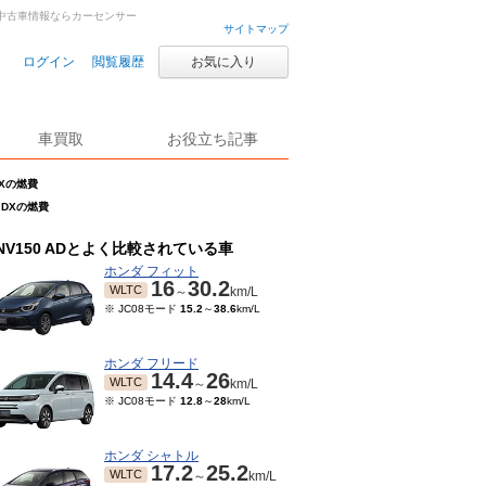
古車・中古車情報ならカーセンサー
サイトマップ
ログイン
閲覧履歴
お気に入り
車買取
お役立ち記事
 DXの燃費
.5 DXの燃費
NV150 ADとよく比較されている車
ホンダ フィット
16
30.2
WLTC
～
km/L
※ JC08モード
15.2
～
38.6
km/L
ホンダ フリード
14.4
26
WLTC
～
km/L
※ JC08モード
12.8
～
28
km/L
ホンダ シャトル
17.2
25.2
WLTC
～
km/L