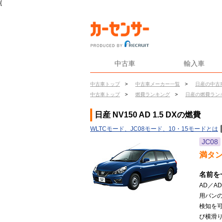
{
中古車
輸入車
中古車トップ
>
中古車メーカー一覧
>
日産の中古
中古車トップ
>
燃費ランキング
>
日産の燃費ラン
日産 NV150 AD 1.5 DXの燃費
WLTCモード、JC08モード、10・15モードとは
JC08
満タ
名前を
AD／A
用バンの
検知を
び横滑