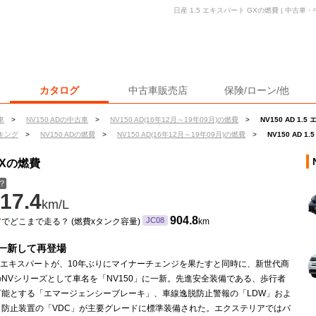
日産 1.5 エキスパート GXの燃費 | 中古
カタログ
中古車販売店
保険/ローン/他
車
>
NV150 ADの中古車
>
NV150 AD(16年12月～19年09月)の燃費
>
NV150 AD 1.
キング
>
NV150 ADの燃費
>
NV150 AD(16年12月～19年09月)の燃費
>
NV150 AD 
 GXの燃費
？
17.4
km/L
ン
904.8
JC08
でどこまで走る？ (燃費xタンク容量)
km
一新して再登場
Dエキスパートが、10年ぶりにマイナーチェンジを果たすと同時に、新世代商
NVシリーズとして車名を「NV150」に一新。先進安全装備である、歩行者
可能とする「エマージェンシーブレーキ」、車線逸脱防止警報の「LDW」およ
り防止装置の「VDC」が主要グレードに標準装備された。エクステリアではバ