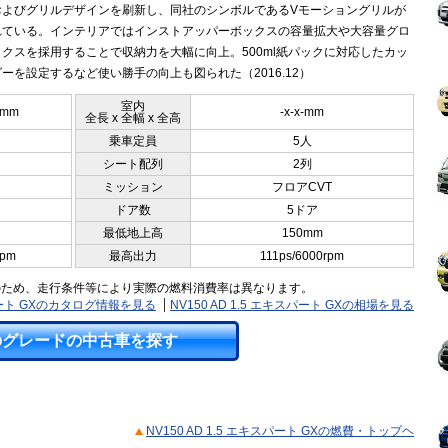
およびグリルデザインを刷新し、同社のシンボルであるVモーショングリルが
れている。インテリアではインストアッパーボックスの容量拡大や大容量グロ
クスを採用することで収納力を大幅に向上。500ml紙パックに対応したカッ
ーを設定するなど使い勝手の向上も図られた（2016.12）
室内
0mm
-x-x-mm
全長 x 全幅 x 全高
乗車定員
5人
シート配列
2列
ミッション
フロアCVT
ドア数
5ドア
最低地上高
150mm
rpm
最高出力
111ps/6000rpm
のため、走行条件等により実際の燃料消費率は異なります。
キスパート GXのカタログ情報を見る
NV150 AD 1.5 エキスパート GXの相場を見る
のグレードの中古車を探す
NV150 AD 1.5 エキスパート GXの燃費・トップヘ