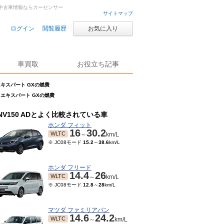
車・中古車情報ならカーセンサー
サイトマップ
ログイン
閲覧履歴
お気に入り
車買取
お役立ち記事
5 エキスパート GXの燃費
1.5 エキスパート GXの燃費
NV150 ADとよく比較されている車
ホンダ フィット
16
30.2
WLTC
～
km/L
※ JC08モード
15.2
～
38.6
km/L
ホンダ フリード
14.4
26
WLTC
～
km/L
※ JC08モード
12.8
～
28
km/L
マツダ ファミリアバン
14.6
24.2
WLTC
～
km/L