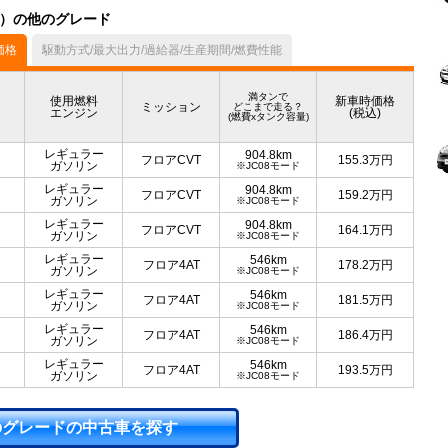
デル）の他のグレード
価格
駆動方式/最大出力/過給器/生産期間/燃費性能
満タンで
使用燃料
新車時価格
ミッション
どこまで走る？
エンジン
(税込)
(燃費xタンク容量)
レギュラー
904.8km
フロアCVT
155.3
万円
ガソリン
※JC08モード
レギュラー
904.8km
フロアCVT
159.2
万円
ガソリン
※JC08モード
レギュラー
904.8km
フロアCVT
164.1
万円
ガソリン
※JC08モード
レギュラー
546km
フロア4AT
178.2
万円
ガソリン
※JC08モード
レギュラー
546km
フロア4AT
181.5
万円
ガソリン
※JC08モード
レギュラー
546km
フロア4AT
186.4
万円
ガソリン
※JC08モード
レギュラー
546km
フロア4AT
193.5
万円
ガソリン
※JC08モード
のグレードの中古車を探す