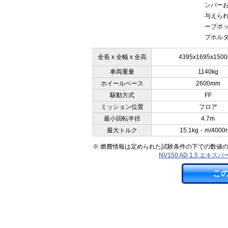
ンパー
与えら
ーブボッ
プホルダ
全長 x 全幅 x 全高
4395x1695x150
車両重量
1140kg
ホイールベース
2600mm
駆動方式
FF
ミッション位置
フロア
最小回転半径
4.7m
最大トルク
15.1kg・m/4000
※ 燃費情報は定められた試験条件の下での数値
NV150 AD 1.5 エ
こ