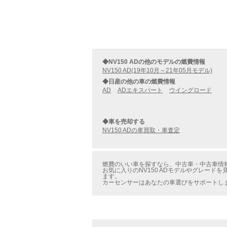
◆NV150 ADの他のモデルの燃費情報
NV150 AD(19年10月～21年05月モデル)
◆日産の他の車の燃費情報
AD
ADエキスパート
ウイングロード
◆車を売却する
NV150 ADの車買取・車査定
燃費のいい車を探すなら、中古車・中古車情報のカ
お気に入りのNV150 ADモデルやグレードを
ます。
カーセンサーはあなたの車選びをサポートし