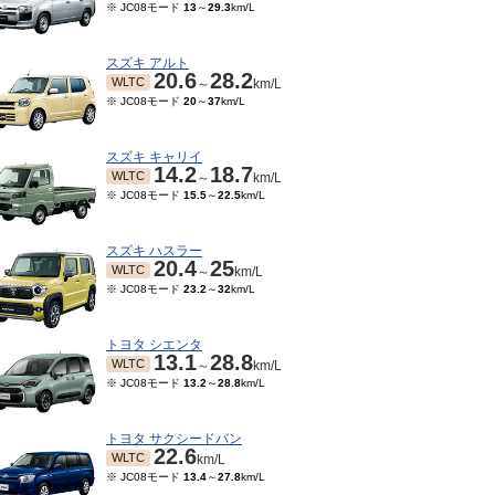
※ JC08モード
13
～
29.3
km/L
スズキ アルト
20.6
28.2
WLTC
～
km/L
※ JC08モード
20
～
37
km/L
スズキ キャリイ
14.2
18.7
WLTC
～
km/L
※ JC08モード
15.5
～
22.5
km/L
スズキ ハスラー
20.4
25
WLTC
～
km/L
※ JC08モード
23.2
～
32
km/L
トヨタ シエンタ
13.1
28.8
WLTC
～
km/L
※ JC08モード
13.2
～
28.8
km/L
トヨタ サクシードバン
22.6
WLTC
km/L
※ JC08モード
13.4
～
27.8
km/L