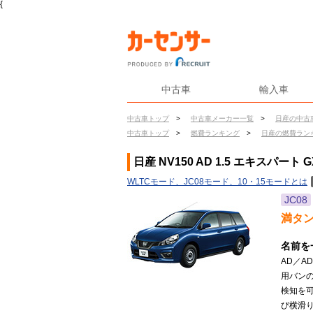
{
中古車
輸入車
中古車トップ
>
中古車メーカー一覧
>
日産の中古
中古車トップ
>
燃費ランキング
>
日産の燃費ラン
日産 NV150 AD 1.5 エキスパート
WLTCモード、JC08モード、10・15モードとは
JC08
満タ
名前を
AD／A
用バンの
検知を
び横滑