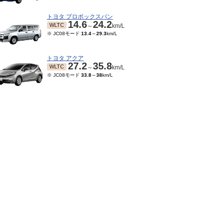
トヨタ プロボックスバン
14.6
24.2
WLTC
～
km/L
※ JC08モード
13.4
～
29.3
km/L
トヨタ アクア
27.2
35.8
WLTC
～
km/L
※ JC08モード
33.8
～
38
km/L