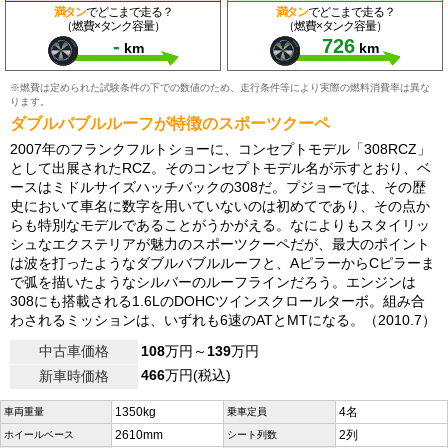
満タン
でどこまで走る？
満タン
でどこまで走る？
（燃費×タンク容量）
（燃費×タンク容量）
-
726
km
km
※燃費は定められた試験条件の下での数値のため、走行条件等により実際の燃料消費率は異な
ります。
ダブルバブルルーフが特徴のスポーツクーペ
2007年のフランクフルトショーに、コンセプトモデル「308RCZ」
として出展されたRCZ。そのコンセプトモデル名が示すとおり、ベ
ースはミドルサイズハッチバックの308だ。プジョーでは、その歴
史において車名に数字を用いていないのは初めてであり、その点か
らも特別なモデルであることがうかがえる。なによりもスタイリッ
シュなエクステリアが魅力のスポーツクーペだが、最大のポイント
は波を打ったようなダブルバブルルーフと、AピラーからCピラーま
で弧を描いたようなシルバーのルーフラインだろう。エンジンは
308にも搭載される1.6LのDOHCツインスクロールターボ。組み合
わされるミッションは、いずれも6速のATとMTになる。（2010.7）
中古車価格
108
万円～
139
万円
466
万円(税込)
新車時価格
1350kg
4名
車両重量
乗車定員
2610mm
2列
ホイールベース
シート列数