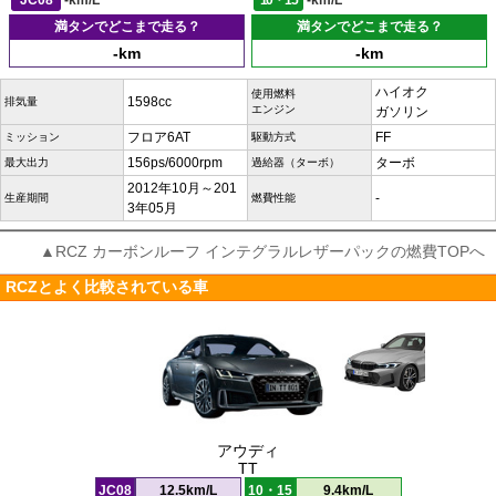
JC08
-km/L
10・15
-km/L
満タンでどこまで走る？
満タンでどこまで走る？
-km
-km
ハイオク
使用燃料
1598cc
排気量
エンジン
ガソリン
フロア6AT
FF
ミッション
駆動方式
156ps/6000rpm
ターボ
最大出力
過給器（ターボ）
2012年10月～201
-
生産期間
燃費性能
3年05月
▲RCZ カーボンルーフ インテグラルレザーパックの燃費TOPへ
RCZとよく比較されている車
アウディ
TT
JC08
12.5km/L
10・15
9.4km/L