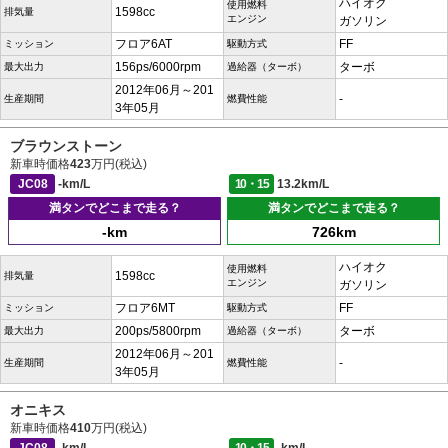
ハイオク
使用燃料
1598cc
排気量
エンジン
ガソリン
フロア6AT
FF
ミッション
駆動方式
156ps/6000rpm
ターボ
最大出力
過給器（ターボ）
2012年06月～201
-
生産期間
燃費性能
3年05月
ブラウンストーン
新車時価格
423
万円(税込)
JC08
-km/L
10・15
13.2km/L
満タンでどこまで走る？
満タンでどこまで走る？
-km
726km
ハイオク
使用燃料
1598cc
排気量
エンジン
ガソリン
フロア6MT
FF
ミッション
駆動方式
200ps/5800rpm
ターボ
最大出力
過給器（ターボ）
2012年06月～201
-
生産期間
燃費性能
3年05月
オニキス
新車時価格
410
万円(税込)