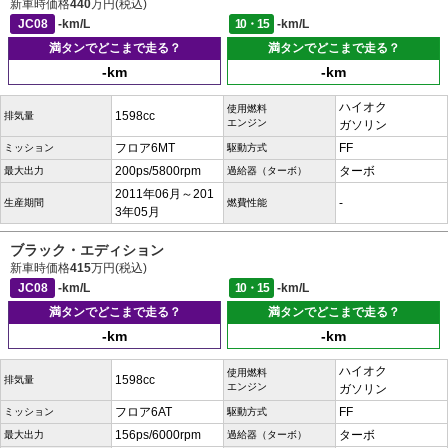
新車時価格
440
万円(税込)
JC08
-km/L
10・15
-km/L
満タンでどこまで走る？
満タンでどこまで走る？
-km
-km
ハイオク
使用燃料
1598cc
排気量
エンジン
ガソリン
フロア6MT
FF
ミッション
駆動方式
200ps/5800rpm
ターボ
最大出力
過給器（ターボ）
2011年06月～201
-
生産期間
燃費性能
3年05月
ブラック・エディション
新車時価格
415
万円(税込)
JC08
-km/L
10・15
-km/L
満タンでどこまで走る？
満タンでどこまで走る？
-km
-km
ハイオク
使用燃料
1598cc
排気量
エンジン
ガソリン
フロア6AT
FF
ミッション
駆動方式
156ps/6000rpm
ターボ
最大出力
過給器（ターボ）