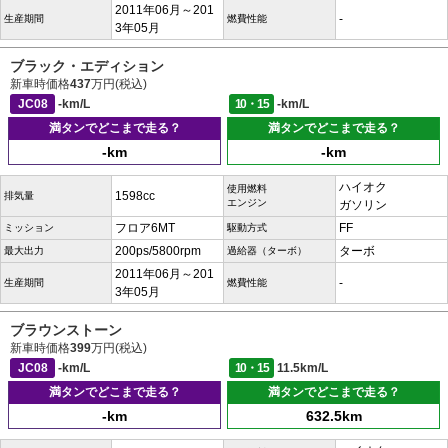
2011年06月～201
-
生産期間
燃費性能
3年05月
ブラック・エディション
新車時価格
437
万円(税込)
JC08
-km/L
10・15
-km/L
満タンでどこまで走る？
満タンでどこまで走る？
-km
-km
ハイオク
使用燃料
1598cc
排気量
エンジン
ガソリン
フロア6MT
FF
ミッション
駆動方式
200ps/5800rpm
ターボ
最大出力
過給器（ターボ）
2011年06月～201
-
生産期間
燃費性能
3年05月
ブラウンストーン
新車時価格
399
万円(税込)
JC08
-km/L
10・15
11.5km/L
満タンでどこまで走る？
満タンでどこまで走る？
-km
632.5km