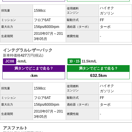
ハイオク
使用燃料
1598cc
排気量
エンジン
ガソリン
フロア6AT
FF
ミッション
駆動方式
156ps/6000rpm
ターボ
最大出力
過給器（ターボ）
2010年07月～201
-
生産期間
燃費性能
3年05月
インテグラルレザーパック
新車時価格
427
万円(税込)
JC08
-km/L
10・15
11.5km/L
満タンでどこまで走る？
満タンでどこまで走る？
-km
632.5km
ハイオク
使用燃料
1598cc
排気量
エンジン
ガソリン
フロア6AT
FF
ミッション
駆動方式
156ps/6000rpm
ターボ
最大出力
過給器（ターボ）
2010年07月～201
-
生産期間
燃費性能
3年05月
アスファルト