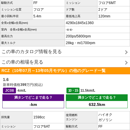
FF
フロア6MT
駆動方式
ミッション
フロア
2ドア
ミッション位置
ドア数
5.4m
120mm
最小回転半径
最低地上高
4290x1845x1360
全長x全幅x全高(mm)
-x-x-
室内 全長x全幅x全高(mm)
200ps/5800rpm
最高出力
28kg・m/1700rpm
最大トルク
この車のカタログ情報を見る
この車の相場を見る
RCZ（10年07月～13年05月モデル）の他のグレード一覧
1.6
新車時価格
399
万円(税込)
JC08
-km/L
10・15
11.5km/L
満タンでどこまで走る？
満タンでどこまで走る？
-km
632.5km
ハイオク
使用燃料
1598cc
排気量
エンジン
ガソリン
フロア6AT
FF
ミッション
駆動方式