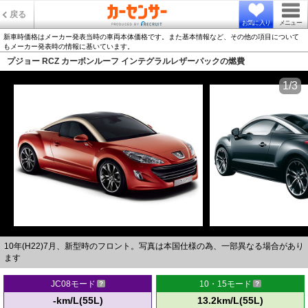
戻る
お気に入り
メニュー
新車時価格はメーカー発表当時の車両本体価格です。また基本情報など、その他の項目について
もメーカー発表時の情報に基いています。
プジョー RCZ カーボンルーフ インテグラルレザーパックの燃費
1/3
10年(H22)7月、新型時のフロント。写真は本国仕様の為、一部異なる場合があり
ます
JC08モード
10・15モード
-km/L(55L)
13.2km/L(55L)