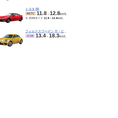
トヨタ 86
11.8
12.8
WLTC
～
km/L
※ JC08モード
11.8
～
13.4
km/L
フォルクスワーゲン ザ・ビートル
13.4
18.3
JC08
～
km/L