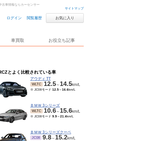
・中古車情報ならカーセンサー
サイトマップ
ログイン
閲覧履歴
お気に入り
車買取
お役立ち記事
RCZとよく比較されている車
アウディ TT
12.5
14.5
WLTC
～
km/L
※ JC08モード
12.5
～
16.6
km/L
ＢＭＷ 3シリーズ
10.6
15.6
WLTC
～
km/L
※ JC08モード
9.9
～
21.4
km/L
ＢＭＷ 3シリーズクーペ
9.8
15.2
JC08
～
km/L