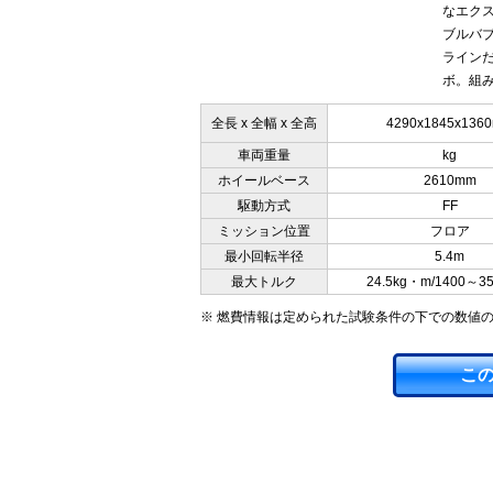
なエク
ブルバ
ラインだ
ボ。組み
全長 x 全幅 x 全高
4290x1845x136
車両重量
kg
ホイールベース
2610mm
駆動方式
FF
ミッション位置
フロア
最小回転半径
5.4m
最大トルク
24.5kg・m/1400～3
※ 燃費情報は定められた試験条件の下での数値
こ