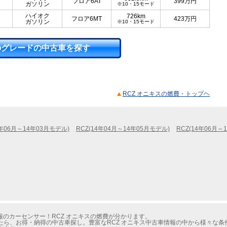
フロア6AT
399
万円
ガソリン
※10・15モード
ハイオク
726km
フロア6MT
423
万円
ガソリン
※10・15モード
のグレードの中古車を探す
RCZ オニキスの燃費・トップヘ
3年06月～14年03月モデル)
RCZ(14年04月～14年05月モデル)
RCZ(14年06月～
のカーセンサー！RCZ オニキスの燃費が分かります。
たら、お得・納得の中古車探し。豊富なRCZ オニキス中古車情報の中から様々な