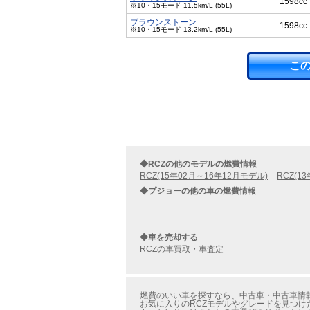
1598cc
※10・15モード 11.5km/L (55L)
ブラウンストーン
1598cc
※10・15モード 13.2km/L (55L)
こ
◆RCZの他のモデルの燃費情報
RCZ(15年02月～16年12月モデル)
RCZ(1
◆プジョーの他の車の燃費情報
◆車を売却する
RCZの車買取・車査定
燃費のいい車を探すなら、中古車・中古車情報
お気に入りのRCZモデルやグレードを見つけ