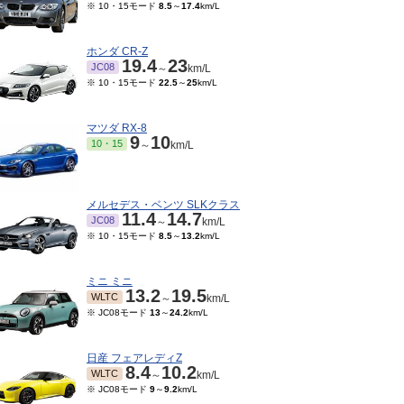
※ 10・15モード
8.5
～
17.4
km/L
ホンダ CR-Z
19.4
23
JC08
～
km/L
※ 10・15モード
22.5
～
25
km/L
マツダ RX-8
9
10
10・15
～
km/L
メルセデス・ベンツ SLKクラス
11.4
14.7
JC08
～
km/L
※ 10・15モード
8.5
～
13.2
km/L
ミニ ミニ
13.2
19.5
WLTC
～
km/L
※ JC08モード
13
～
24.2
km/L
日産 フェアレディZ
8.4
10.2
WLTC
～
km/L
※ JC08モード
9
～
9.2
km/L