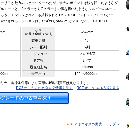
ステリアが魅力のスポーツクーペだが、最大のポイントは波を打ったようなダ
ブルルーフと、AピラーからCピラーまで弧を描いたようなシルバーのルーフ
ろう。エンジンは308にも搭載される1.6LのDOHCツインスクロールター
合わされるミッションは、いずれも6速のATとMTになる。（2010.7）
室内
0mm
-x-x-mm
全長 x 全幅 x 全高
乗車定員
4人
シート配列
2列
ミッション
フロア6AT
ドア数
2ドア
最低地上高
120mm
500rpm
最高出力
156ps/6000rpm
のため、走行条件等により実際の燃料消費率は異なります。
RCZ オニキスのカタログ情報を見る
RCZ オニキスの相場を見る
のグレードの中古車を探す
RCZ オニキスの燃費・トップヘ