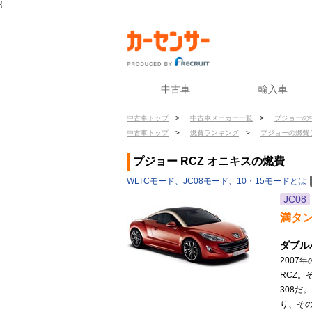
{
中古車
輸入車
中古車トップ
>
中古車メーカー一覧
>
プジョーの
中古車トップ
>
燃費ランキング
>
プジョーの燃費
プジョー RCZ オニキスの燃費
WLTCモード、JC08モード、10・15モードとは
JC08
満タ
ダブル
2007
RCZ
308
り、そ