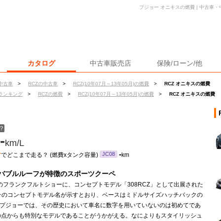
プジョー オニキスの燃費 | 中古車
カタログ
中古車販売店
保険/ローン/他
中古車
>
RCZの中古車
>
RCZ(10年07月～13年05月)の燃費
>
RCZ オニキスの燃費
ランキング
>
RCZの燃費
>
RCZ(10年07月～13年05月)の燃費
>
RCZ オニキスの燃費
？
-
km/L
ン
-
JC08
でどこまで走る？ (燃費xタンク容量)
km
バブルルーフが特徴のスポーツクーペ
年のフランクフルトショーに、コンセプトモデル「308RCZ」として出展された
。そのコンセプトモデル名が示すとおり、ベースはミドルサイズハッチバックの
だ。プジョーでは、その歴史において車名に数字を用いていないのは初めてであ
の点からも特別なモデルであることがうかがえる。なによりもスタイリッシュ