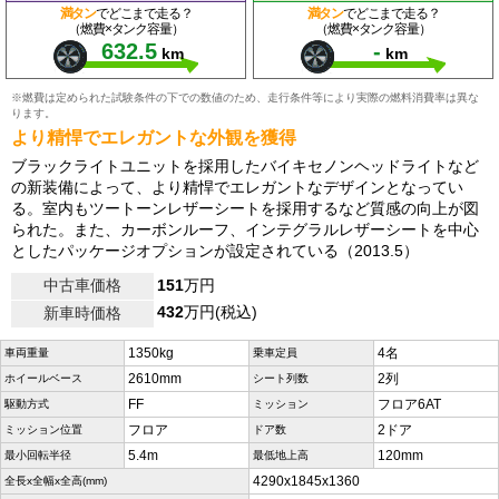
満タン
でどこまで走る？
満タン
でどこまで走る？
（燃費×タンク容量）
（燃費×タンク容量）
632.5
-
km
km
※燃費は定められた試験条件の下での数値のため、走行条件等により実際の燃料消費率は異な
ります。
より精悍でエレガントな外観を獲得
ブラックライトユニットを採用したバイキセノンヘッドライトなど
の新装備によって、より精悍でエレガントなデザインとなってい
る。室内もツートーンレザーシートを採用するなど質感の向上が図
られた。また、カーボンルーフ、インテグラルレザーシートを中心
としたパッケージオプションが設定されている（2013.5）
中古車価格
151
万円
432
万円(税込)
新車時価格
1350kg
4名
車両重量
乗車定員
2610mm
2列
ホイールベース
シート列数
FF
フロア6AT
駆動方式
ミッション
フロア
2ドア
ミッション位置
ドア数
5.4m
120mm
最小回転半径
最低地上高
4290x1845x1360
全長x全幅x全高(mm)