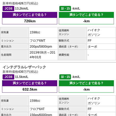
新車時価格
426
万円(税込)
JC08
13.2km/L
10・15
-km/L
満タンでどこまで走る？
満タンでどこまで走る？
726km
-km
ハイオク
使用燃料
1598cc
排気量
エンジン
ガソリン
フロア6MT
FF
ミッション
駆動方式
200ps/5800rpm
ターボ
最大出力
過給器（ターボ）
2013年06月～201
-
生産期間
燃費性能
4年03月
インテグラルレザーパック
新車時価格
430
万円(税込)
JC08
11.5km/L
10・15
-km/L
満タンでどこまで走る？
満タンでどこまで走る？
632.5km
-km
ハイオク
使用燃料
1598cc
排気量
エンジン
ガソリン
フロア6AT
FF
ミッション
駆動方式
156ps/6000rpm
ターボ
最大出力
過給器（ターボ）