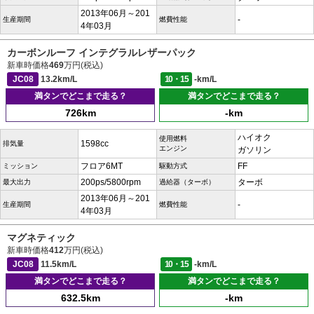
2013年06月～201
-
生産期間
燃費性能
4年03月
カーボンルーフ インテグラルレザーパック
新車時価格
469
万円(税込)
JC08
13.2km/L
10・15
-km/L
満タンでどこまで走る？
満タンでどこまで走る？
726km
-km
ハイオク
使用燃料
1598cc
排気量
エンジン
ガソリン
フロア6MT
FF
ミッション
駆動方式
200ps/5800rpm
ターボ
最大出力
過給器（ターボ）
2013年06月～201
-
生産期間
燃費性能
4年03月
マグネティック
新車時価格
412
万円(税込)
JC08
11.5km/L
10・15
-km/L
満タンでどこまで走る？
満タンでどこまで走る？
632.5km
-km