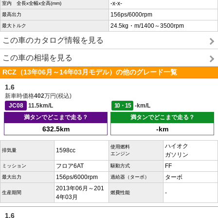
-x-x-
室内 全長x全幅x全高(mm)
156ps/6000rpm
最高出力
24.5kg・m/1400～3500rpm
最大トルク
この車のカタログ情報を見る
この車の相場を見る
RCZ（13年06月～14年03月モデル）の他のグレード一覧
1.6
新車時価格
402
万円(税込)
JC08
11.5km/L
10・15
-km/L
満タンでどこまで走る？
満タンでどこまで走る？
632.5km
-km
ハイオク
使用燃料
1598cc
排気量
エンジン
ガソリン
フロア6AT
FF
ミッション
駆動方式
156ps/6000rpm
ターボ
最大出力
過給器（ターボ）
2013年06月～201
-
生産期間
燃費性能
4年03月
1.6