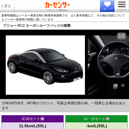
戻る
お気に入り
メニュー
新車時価格はメーカー発表当時の車両本体価格です。また基本情報など、その他の項目について
もメーカー発表時の情報に基いています。
プジョー RCZ カーボンルーフパックの燃費
1/2
13年(H25)6月、MC時のフロント。写真は本国仕様の為、一部異なる場合があり
ます
JC08モード
10・15モード
11.5km/L(55L)
-km/L(55L)