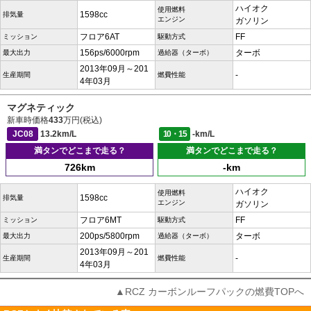
ハイオク
使用燃料
1598cc
排気量
エンジン
ガソリン
フロア6AT
FF
ミッション
駆動方式
156ps/6000rpm
ターボ
最大出力
過給器（ターボ）
2013年09月～201
-
生産期間
燃費性能
4年03月
マグネティック
新車時価格
433
万円(税込)
JC08
13.2km/L
10・15
-km/L
満タンでどこまで走る？
満タンでどこまで走る？
726km
-km
ハイオク
使用燃料
1598cc
排気量
エンジン
ガソリン
フロア6MT
FF
ミッション
駆動方式
200ps/5800rpm
ターボ
最大出力
過給器（ターボ）
2013年09月～201
-
生産期間
燃費性能
4年03月
▲RCZ カーボンルーフパックの燃費TOPへ