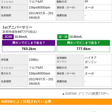
フロア6AT
FF
ミッション
駆動方式
156ps/6000rpm
ターボ
最大出力
過給器（ターボ）
2011年07月～201
-
生産期間
燃費性能
3年06月
1stアニバーサリー
新車時価格
447
万円(税込)
JC08
10.6km/L
10・15
10.8km/L
満タンでどこまで走る？
満タンでどこまで走る？
763.2km
777.6km
ハイオク
使用燃料
1598cc
排気量
エンジン
ガソリン
フロア6AT
FF
ミッション
駆動方式
156ps/6000rpm
ターボ
最大出力
過給器（ターボ）
2012年07月～201
-
生産期間
燃費性能
3年06月
▲508SW グリフの燃費TOPへ
508SWとよく比較されている車