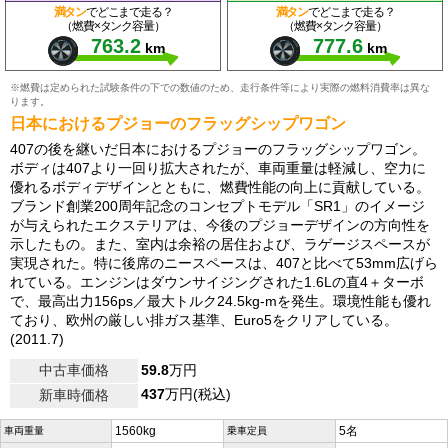
満タン
でどこまで走る？
満タン
でどこまで走る？
（燃費×タンク容量）
（燃費×タンク容量）
763.2
777.6
km
km
※燃費は定められた試験条件の下での数値のため、走行条件等により実際の燃料消費率は異な
ります。
日本におけるプジョーのフラッグシップワゴン
407の後を継いだ日本におけるプジョーのフラッグシップワゴン。
ボディは407より一回り拡大されたが、車両重量は軽減し、空力に
優れるボディデザインとともに、燃費性能の向上に貢献している。
ブランド創業200周年記念のコンセプトモデル「SR1」のイメージ
が与えられたエクステリアは、今後のプジョーデザインの方向性を
示したもの。また、室内は余裕の居住および、ラゲージスペースが
実現された。特に後席のニースペースは、407と比べて53mm広げら
れている。エンジンはダウンサイジングされた1.6Lの直4＋ターボ
で、最高出力156ps／最大トルク24.5kg-mを発生。環境性能も優れ
ており、欧州の厳しい排ガス基準、Euro5をクリアしている。
(2011.7)
中古車価格
59.8
万円
437
万円(税込)
新車時価格
1560kg
5名
車両重量
乗車定員