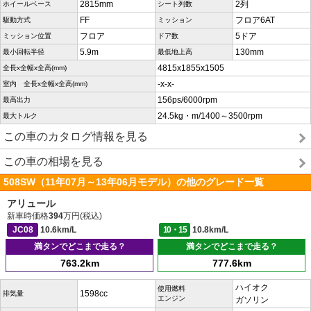
2815mm
2列
ホイールベース
シート列数
FF
フロア6AT
駆動方式
ミッション
フロア
5ドア
ミッション位置
ドア数
5.9m
130mm
最小回転半径
最低地上高
4815x1855x1505
全長x全幅x全高(mm)
-x-x-
室内 全長x全幅x全高(mm)
156ps/6000rpm
最高出力
24.5kg・m/1400～3500rpm
最大トルク
この車のカタログ情報を見る
この車の相場を見る
508SW（11年07月～13年06月モデル）の他のグレード一覧
アリュール
新車時価格
394
万円(税込)
JC08
10.6km/L
10・15
10.8km/L
満タンでどこまで走る？
満タンでどこまで走る？
763.2km
777.6km
ハイオク
使用燃料
1598cc
排気量
エンジン
ガソリン