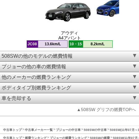
アウディ
A4アバント
JC08
13.6km/L
10・15
8.2km/L
508SWの他のモデルの燃費情報
プジョーの他の車の燃費情報
他のメーカーの燃費ランキング
ボディタイプ別燃費ランキング
車を売却する
▲508SW グリフの燃費TOPへ
中古車トップ
中古車メーカー一覧
プジョーの中古車
508SWの中古車
508SW(11年07月
中古車トップ
燃費ランキング
プジョーの燃費ランキング
508SWの燃費
508SW(11年07