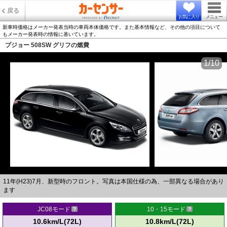
戻る
お気に入り
メニュー
新車時価格はメーカー発表当時の車両本体価格です。また基本情報など、その他の項目について
もメーカー発表時の情報に基いています。
プジョー 508SW グリフの燃費
1/10
11年(H23)7月、新型時のフロント。写真は本国仕様の為、一部異なる場合があり
ます
JC08モード
10・15モード
10.6km/L(72L)
10.8km/L(72L)