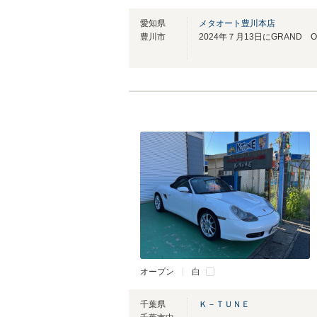
愛知県
メタオート豊川本店
豊川市
オープン
白
千葉県
Ｋ－ＴＵＮＥ