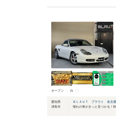
オープン
白
愛知県
ＢＬＡＵＴ ブラウト 名古
津島市