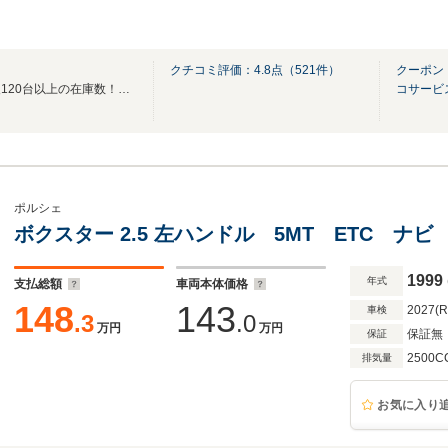
クチコミ評価：
4.8
点（
521
件）
クーポン
★軽自動車専門店★関西最大級120台以上の在庫数！在庫のないお車もお探しいたします!
コサービ
ポルシェ
ボクスター 2.5 左ハンドル 5MT ETC ナビ
1999
年式
支払総額
車両本体価格
148
143
2027(
車検
.3
.0
万円
万円
保証無
保証
2500C
排気量
お気に入り