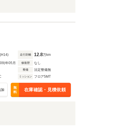
12.8
(H14)
万km
走行距離
R09)年05月
なし
修復歴
法定整備無
整備
C
フロア5MT
ミッション
無
在庫確認・見積依頼
追加
料