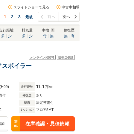
スライドショーで見る
中古車相場
1
2
3
前へ
次へ
最後
走行距離
排気量
車検
修復歴
多
少
多
少
付
無
無
有
オンライン相談可
販売店保証
アスポイラー
11.1
(H09)
万km
走行距離
備付
あり
修復歴
法定整備付
整備
C
フロア5MT
ミッション
無
在庫確認・見積依頼
追加
料