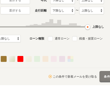
〜
年式
選択する
〜
走行距離
選択する
初代
2月～2012年5月
1996年10月～2004年11
ル
月生産モデル
上限なし
ローン種類
通常ローン
残価・据置ローン
この条件で新着メールを受け取る
条