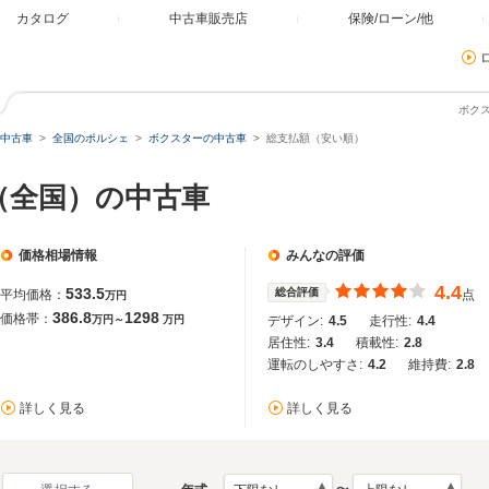
カタログ
中古車販売店
保険/ローン/他
ボク
中古車
全国のポルシェ
ボクスターの中古車
総支払額（安い順）
（全国）の中古車
価格相場情報
みんなの評価
4.4
533.5
総合評価
平均価格：
点
万円
386.8
1298
価格帯：
万円～
万円
デザイン:
4.5
走行性:
4.4
居住性:
3.4
積載性:
2.8
運転のしやすさ:
4.2
維持費:
2.8
詳しく見る
詳しく見る