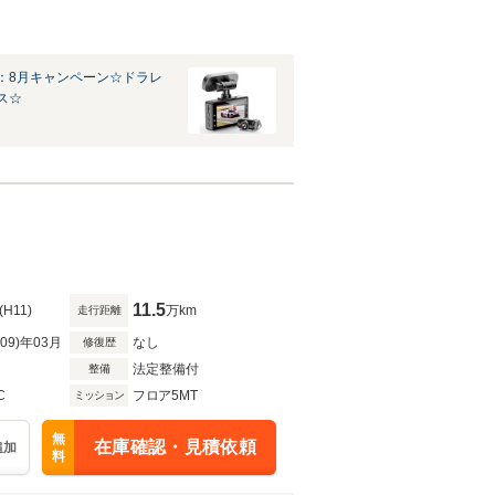
：8月キャンペーン☆ドラレ
ス☆
11.5
(H11)
万km
走行距離
R09)年03月
なし
修復歴
法定整備付
整備
C
フロア5MT
ミッション
無
在庫確認・見積依頼
追加
料