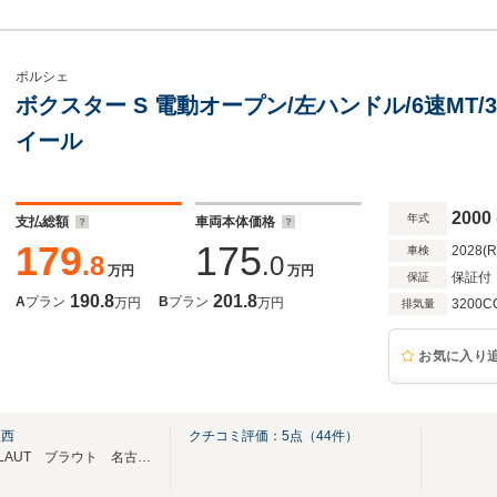
ポルシェ
ボクスター S 電動オープン/左ハンドル/6速MT/
イール
2000
年式
支払総額
車両本体価格
179
175
2028(
車検
.8
.0
万円
万円
保証付
保証
190.8
201.8
A
プラン
B
プラン
万円
万円
3200C
排気量
お気に入り
屋西
クチコミ評価：
5
点（
44
件）
憧れの車がきっと見つかる！BLAUT ブラウト 名古屋西 へようこそ！