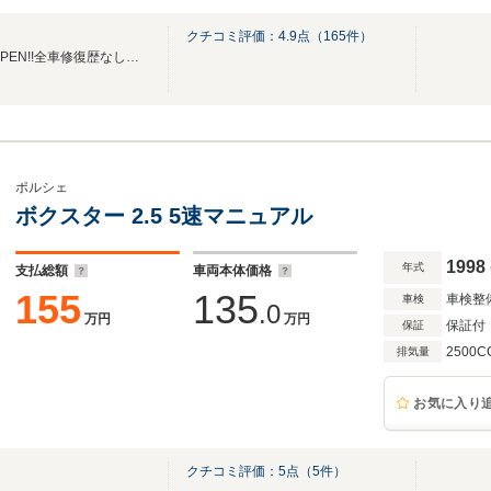
クチコミ評価：
4.9
点（
165
件）
2024年７月13日にGRAND OPEN!!全車修復歴なしの良質なお買い得車を揃えております！
ポルシェ
ボクスター 2.5 5速マニュアル
1998
年式
支払総額
車両本体価格
155
135
車検整
車検
.0
万円
万円
保証付
保証
2500C
排気量
お気に入り
クチコミ評価：
5
点（
5
件）