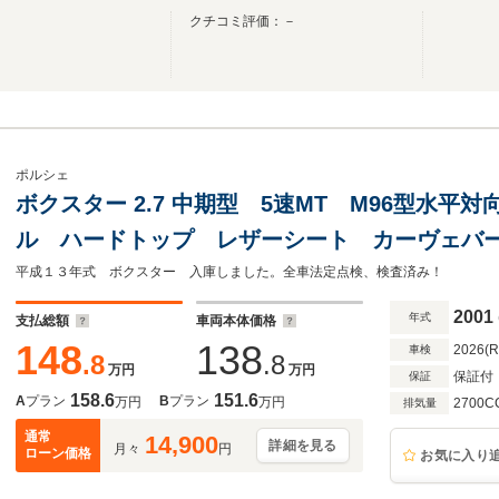
クチコミ評価：－
ポルシェ
ボクスター 2.7 中期型 5速MT M96型水平対
ル ハードトップ レザーシート カーヴェバ
デュアルマフラー ADVAN Racing RSII 1
平成１３年式 ボクスター 入庫しました。全車法定点検、検査済み！
2001
年式
支払総額
車両本体価格
148
138
2026(
車検
.8
.8
万円
万円
保証付
保証
158.6
151.6
A
プラン
B
プラン
万円
万円
2700C
排気量
通常
14,900
詳細を見る
月々
円
ローン価格
お気に入り