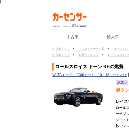
{
中古車
輸入車
中古車トップ
>
中古車メーカー一覧
>
ロールスロ
中古車トップ
>
燃費ランキング
>
ロールスロイス
ロールスロイス ドーン 6.6の燃費
WLTCモード、JC08モード、10・15モードとは
JC08
満タ
レイス
ロール
ーチブ
ソフトト
秒でフ