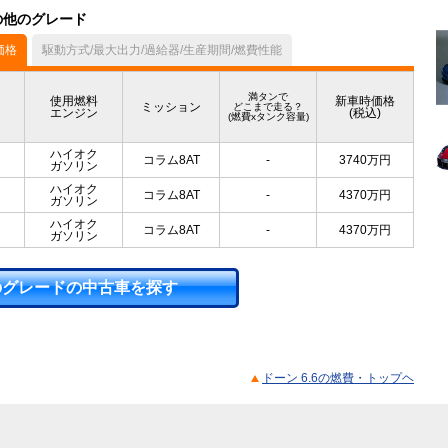
）の他のグレード
価格
駆動方式/最大出力/過給器/生産期間/燃費性能
満タンで
使用燃料
新車時価格
ミッション
どこまで走る？
エンジン
(税込)
(燃費xタンク容量)
ハイオク
コラム8AT
-
3740
万円
ガソリン
ハイオク
コラム8AT
-
4370
万円
ガソリン
ハイオク
コラム8AT
-
4370
万円
ガソリン
のグレードの中古車を探す
ドーン 6.6の燃費・トップヘ