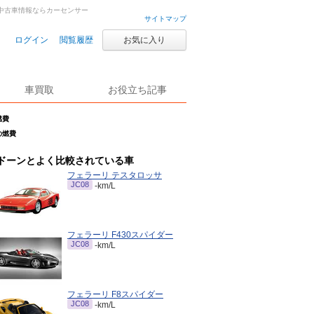
車・中古車情報ならカーセンサー
サイトマップ
ログイン
閲覧履歴
お気に入り
車買取
お役立ち記事
燃費
の燃費
ドーンとよく比較されている車
フェラーリ テスタロッサ
JC08
-km/L
フェラーリ F430スパイダー
JC08
-km/L
フェラーリ F8スパイダー
JC08
-km/L