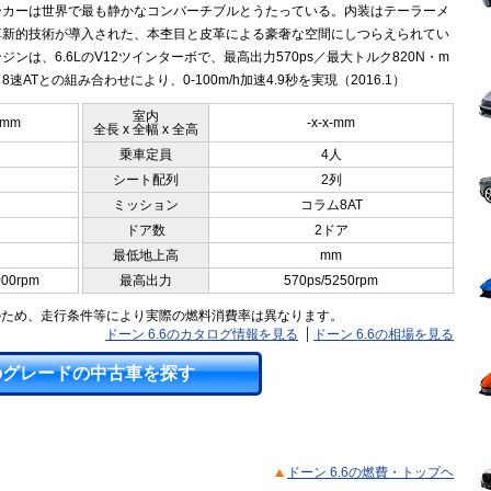
ーカーは世界で最も静かなコンバーチブルとうたっている。内装はテーラーメ
革新的技術が導入された、本杢目と皮革による豪奢な空間にしつらえられてい
ジンは、6.6LのV12ツインターボで、最高出力570ps／最大トルク820N・m
8速ATとの組み合わせにより、0-100m/h加速4.9秒を実現（2016.1）
室内
0mm
-x-x-mm
全長 x 全幅 x 全高
乗車定員
4人
シート配列
2列
ミッション
コラム8AT
ドア数
2ドア
最低地上高
mm
000rpm
最高出力
570ps/5250rpm
のため、走行条件等により実際の燃料消費率は異なります。
ドーン 6.6のカタログ情報を見る
ドーン 6.6の相場を見る
のグレードの中古車を探す
ドーン 6.6の燃費・トップヘ