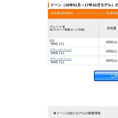
ドーン（16年01月～17年10月モデル
排気量/使用燃料・エンジン/ミッション/新車時
グレード名
排気量
WLTCモード燃費(タンク容量)
6.6
6591cc
-km/L (-L)
ブラックバッジ
6591cc
-km/L (-L)
ブラックバッジ
6591cc
-km/L (-L)
こ
◆ドーンの他のモデルの燃費情報