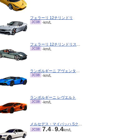
フェラーリ 12チリンドリ
JC08
-km/L
フェラーリ 12チリンドリスパイダー
JC08
-km/L
ランボルギーニ アヴェンタドールロードスター
JC08
-km/L
ランボルギーニ レヴエルト
JC08
-km/L
メルセデス・マイバッハ Sクラス
7.4
9.4
JC08
～
km/L