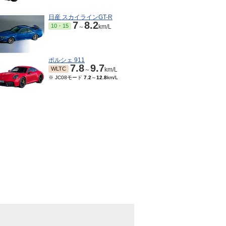
日産 スカイラインGT-R
7
8.2
10・15
～
km/L
ポルシェ 911
7.8
9.7
WLTC
～
km/L
※ JC08モード
7.2
～
12.8
km/L