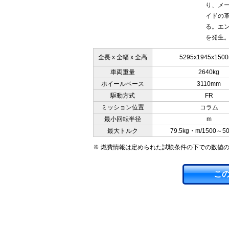
り、メ
イドの
る。エン
を発生。
全長 x 全幅 x 全高
5295x1945x150
車両重量
2640kg
ホイールベース
3110mm
駆動方式
FR
ミッション位置
コラム
最小回転半径
m
最大トルク
79.5kg・m/1500～5
※ 燃費情報は定められた試験条件の下での数値
こ