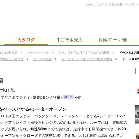
ロールスロイス 6.6の燃費 | 中古
カタログ
中古車販売店
保険/ローン/他
イスの中古車
>
ドーンの中古車
>
ドーン(16年01月～17年10月)の燃費
>
ドーン 6.6の
の燃費ランキング
>
ドーンの燃費
>
ドーン(16年01月～17年10月)の燃費
>
ドーン 6.6
？
-
km/L
ン
-
JC08
でどこまで走る？ (燃費xタンク容量)
km
をベースとする4シーターオープン
スロイス初のファストバッククーペ、レイスをベースとする4シーターコンバ
ル。ドアもレイス同様後ろヒンジのものが採用された。ルーフには、電動式の
ップが用いられ、時速50kmまでであれば、走行中でも開閉操作でき、約20
ルオープンからクローズドの状態に移行できる。ねじれ剛性も高められてお