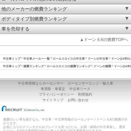
他のメーカーの燃費ランキング
ボディタイプ別燃費ランキング
車を売却する
▲ドーン 6.6の燃費TOPへ
中古車トップ
中古車メーカー一覧
ロールスロイスの中古車
ドーンの中古車
ドーン(16年0
中古車トップ
燃費ランキング
ロールスロイスの燃費ランキング
ドーンの燃費
ドーン(16年
中古車情報ならカーセンサー
カーセンサーエッジ・輸入車
車買取・車査定
中古車リース
プライバシーポリシー
利用規約
サイトマップ
お問い合わせ
燃費のいい車を探すなら、中古車・中古車情報のカーセンサー！ドーン 6.6の燃費が分
かります。
お気に入りのドーンモデルやグレードを見つけたら、お得・納得の中古車探し。豊富
なドーン 6.6中古車情報の中から様々な条件で中古車検索ができます。