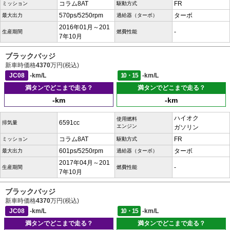
コラム8AT
FR
ミッション
駆動方式
570ps/5250rpm
ターボ
最大出力
過給器（ターボ）
2016年01月～201
-
生産期間
燃費性能
7年10月
ブラックバッジ
新車時価格
4370
万円(税込)
JC08
-km/L
10・15
-km/L
満タンでどこまで走る？
満タンでどこまで走る？
-km
-km
ハイオク
使用燃料
6591cc
排気量
エンジン
ガソリン
コラム8AT
FR
ミッション
駆動方式
601ps/5250rpm
ターボ
最大出力
過給器（ターボ）
2017年04月～201
-
生産期間
燃費性能
7年10月
ブラックバッジ
新車時価格
4370
万円(税込)
JC08
-km/L
10・15
-km/L
満タンでどこまで走る？
満タンでどこまで走る？