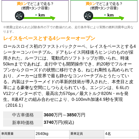
満タン
でどこまで走る？
満タン
でどこまで走る？
（燃費×タンク容量）
（燃費×タンク容量）
-
-
km
km
※燃費は定められた試験条件の下での数値のため、走行条件等により実際の燃料消費率は異な
ります。
レイスをベースとする4シーターオープン
ロールスロイス初のファストバッククーペ、レイスをベースとする4
シーターコンバーチブル。ドアもレイス同様後ろヒンジのものが採
用された。ルーフには、電動式のソフトトップが用いられ、時速
50kmまでであれば、走行中でも開閉操作でき、約20秒でフルオー
プンからクローズドの状態に移行できる。ねじれ剛性も高められて
おり、メーカーは世界で最も静かなコンバーチブルとうたってい
る。内装はテーラーメイドの革新的技術が導入された、本杢目と皮
革による豪奢な空間にしつらえられている。エンジンは、6.6Lの
V12ツインターボで、最高出力570ps／最大トルク820N・mを発
生。8速ATとの組み合わせにより、0-100m/h加速4.9秒を実現
（2016.1）
中古車価格
3600
万円～
3850
万円
3740
万円(税込)
新車時価格
2640kg
4名
車両重量
乗車定員