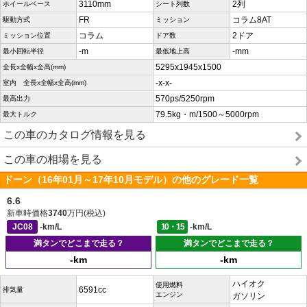
3110mm
2列
ホイールベース
シート列数
FR
コラム8AT
駆動方式
ミッション
コラム
2ドア
ミッション位置
ドア数
-m
-mm
最小回転半径
最低地上高
5295x1945x1500
全長x全幅x全高(mm)
-x-x-
室内 全長x全幅x全高(mm)
570ps/5250rpm
最高出力
79.5kg・m/1500～5000rpm
最大トルク
この車のカタログ情報を見る
この車の相場を見る
ドーン（16年01月～17年10月モデル）の他のグレード一覧
6.6
新車時価格
3740
万円(税込)
JC08
-km/L
10・15
-km/L
満タンでどこまで走る？
満タンでどこまで走る？
-km
-km
ハイオク
使用燃料
6591cc
排気量
エンジン
ガソリン