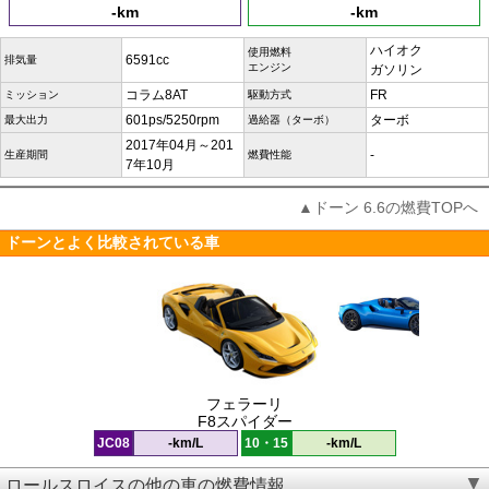
-km
-km
ハイオク
使用燃料
6591cc
排気量
エンジン
ガソリン
コラム8AT
FR
ミッション
駆動方式
601ps/5250rpm
ターボ
最大出力
過給器（ターボ）
2017年04月～201
-
生産期間
燃費性能
7年10月
▲ドーン 6.6の燃費TOPへ
ドーンとよく比較されている車
フェラーリ
F8スパイダー
JC08
-km/L
10・15
-km/L
ロールスロイスの他の車の燃費情報