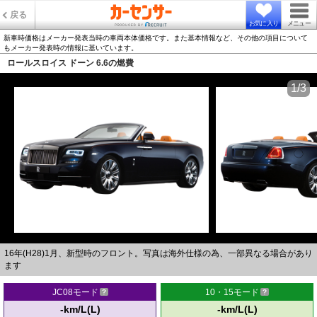
戻る
お気に入り
メニュー
新車時価格はメーカー発表当時の車両本体価格です。また基本情報など、その他の項目について
もメーカー発表時の情報に基いています。
ロールスロイス ドーン 6.6の燃費
1/3
16年(H28)1月、新型時のフロント。写真は海外仕様の為、一部異なる場合があり
ます
JC08モード
10・15モード
-km/L(L)
-km/L(L)