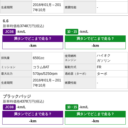
2016年01月～201
-
生産期間
燃費性能
7年10月
6.6
新車時価格
3740
万円(税込)
JC08
-km/L
10・15
-km/L
満タンでどこまで走る？
満タンでどこまで走る？
-km
-km
ハイオク
使用燃料
6591cc
排気量
エンジン
ガソリン
コラム8AT
FR
ミッション
駆動方式
570ps/5250rpm
ターボ
最大出力
過給器（ターボ）
2016年01月～201
-
生産期間
燃費性能
7年10月
ブラックバッジ
新車時価格
4370
万円(税込)
JC08
-km/L
10・15
-km/L
満タンでどこまで走る？
満タンでどこまで走る？
-km
-km