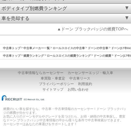
ボディタイプ別燃費ランキング
車を売却する
▲ドーン ブラックバッジの燃費TOPへ
中古車トップ
中古車メーカー一覧
ロールスロイスの中古車
ドーンの中古車
ドーン(17年0
中古車トップ
燃費ランキング
ロールスロイスの燃費ランキング
ドーンの燃費
ドーン(17年
中古車情報ならカーセンサー
カーセンサーエッジ・輸入車
車買取・車査定
中古車リース
プライバシーポリシー
利用規約
サイトマップ
お問い合わせ
燃費のいい車を探すなら、中古車・中古車情報のカーセンサー！ドーン ブラックバッ
ジの燃費が分かります。
お気に入りのドーンモデルやグレードを見つけたら、お得・納得の中古車探し。豊富
なドーン ブラックバッジ中古車情報の中から様々な条件で中古車検索ができます。
カーセンサーはあなたの車選びをサポートします！