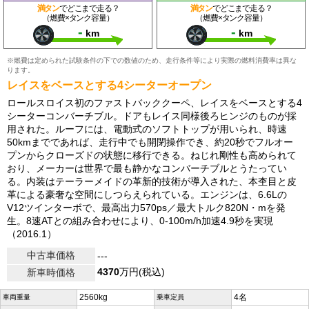
満タン
でどこまで走る？
満タン
でどこまで走る？
（燃費×タンク容量）
（燃費×タンク容量）
-
-
km
km
※燃費は定められた試験条件の下での数値のため、走行条件等により実際の燃料消費率は異な
ります。
レイスをベースとする4シーターオープン
ロールスロイス初のファストバッククーペ、レイスをベースとする4
シーターコンバーチブル。ドアもレイス同様後ろヒンジのものが採
用された。ルーフには、電動式のソフトトップが用いられ、時速
50kmまでであれば、走行中でも開閉操作でき、約20秒でフルオー
プンからクローズドの状態に移行できる。ねじれ剛性も高められて
おり、メーカーは世界で最も静かなコンバーチブルとうたってい
る。内装はテーラーメイドの革新的技術が導入された、本杢目と皮
革による豪奢な空間にしつらえられている。エンジンは、6.6Lの
V12ツインターボで、最高出力570ps／最大トルク820N・mを発
生。8速ATとの組み合わせにより、0-100m/h加速4.9秒を実現
（2016.1）
中古車価格
---
4370
万円(税込)
新車時価格
2560kg
4名
車両重量
乗車定員