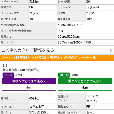
3112mm
2列
ホイールベース
シート列数
FR
コラム8AT
駆動方式
ミッション
コラム
2ドア
ミッション位置
ドア数
-m
-mm
最小回転半径
最低地上高
5285x1947x1502
全長x全幅x全高(mm)
-x-x-
室内 全長x全幅x全高(mm)
601ps/5250rpm
最高出力
85.7kg・m/1650～4750rpm
最大トルク
この車のカタログ情報を見る
ドーン（17年04月～17年10月モデル）の他のグレード一覧
6.6
新車時価格
3740
万円(税込)
JC08
-km/L
10・15
-km/L
満タンでどこまで走る？
満タンでどこまで走る？
-km
-km
ハイオク
使用燃料
6591cc
排気量
エンジン
ガソリン
コラム8AT
FR
ミッション
駆動方式
570ps/5250rpm
ターボ
最大出力
過給器（ターボ）