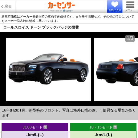
戻る
お気に入り
メニュー
新車時価格はメーカー発表当時の車両本体価格です。また基本情報など、その他の項目について
もメーカー発表時の情報に基いています。
ロールスロイス ドーン ブラックバッジの燃費
1/3
16年(H28)1月、新型時のフロント。写真は海外仕様の為、一部異なる場合があり
ます
JC08モード
10・15モード
-km/L(L)
-km/L(L)