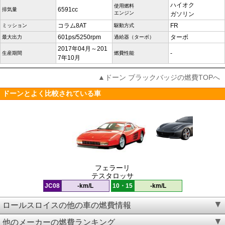
ハイオク
使用燃料
6591cc
排気量
エンジン
ガソリン
コラム8AT
FR
ミッション
駆動方式
601ps/5250rpm
ターボ
最大出力
過給器（ターボ）
2017年04月～201
-
生産期間
燃費性能
7年10月
▲ドーン ブラックバッジの燃費TOPへ
ドーンとよく比較されている車
フェラーリ
テスタロッサ
JC08
-km/L
10・15
-km/L
ロールスロイスの他の車の燃費情報
他のメーカーの燃費ランキング