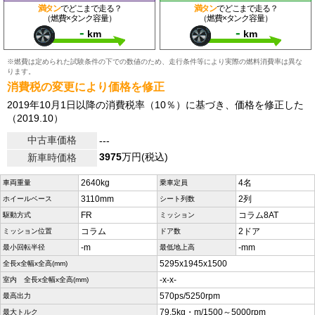
満タン
でどこまで走る？
満タン
でどこまで走る？
（燃費×タンク容量）
（燃費×タンク容量）
-
-
km
km
※燃費は定められた試験条件の下での数値のため、走行条件等により実際の燃料消費率は異な
ります。
消費税の変更により価格を修正
2019年10月1日以降の消費税率（10％）に基づき、価格を修正した
（2019.10）
中古車価格
---
3975
万円(税込)
新車時価格
2640kg
4名
車両重量
乗車定員
3110mm
2列
ホイールベース
シート列数
FR
コラム8AT
駆動方式
ミッション
コラム
2ドア
ミッション位置
ドア数
-m
-mm
最小回転半径
最低地上高
5295x1945x1500
全長x全幅x全高(mm)
-x-x-
室内 全長x全幅x全高(mm)
570ps/5250rpm
最高出力
79.5kg・m/1500～5000rpm
最大トルク