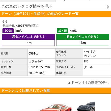
この車のカタログ情報を見る
ドーン（19年10月～生産中）の他のグレード一覧
6.6
新車時価格
3975
万円(税込)
JC08
-km/L
10・15
-km/L
満タンでどこまで走る？
満タンでどこまで走る？
-km
-km
ハイオク
使用燃料
6591cc
排気量
エンジン
ガソリン
コラム8AT
FR
ミッション
駆動方式
570ps/5250rpm
ターボ
最大出力
過給器（ターボ）
2019年10月～
-
生産期間
燃費性能
▲ドーン 6.6の燃費TOPへ
ドーンとよく比較されている車