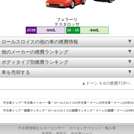
フェラーリ
テスタロッサ
JC08
-km/L
10・15
-km/L
ロールスロイスの他の車の燃費情報
他のメーカーの燃費ランキング
ボディタイプ別燃費ランキング
車を売却する
▲ドーン 6.6の燃費TOPへ
中古車トップ
中古車メーカー一覧
ロールスロイスの中古車
ドーンの中古車
ドーン(19年
中古車トップ
燃費ランキング
ロールスロイスの燃費ランキング
ドーンの燃費
ドーン(19
中古車情報ならカーセンサー
カーセンサーエッジ・輸入車
車買取・車査定
中古車リース