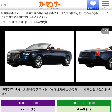
戻る
お気に入り
メニュー
新車時価格はメーカー発表当時の車両本体価格です。また基本情報など、その他の項目について
もメーカー発表時の情報に基いています。
ロールスロイス ドーン 6.6の燃費
1/3
16年(H28)1月、新型時のフロント。写真は海外仕様の為、一部異なる場合があり
ます
JC08モード
10・15モード
-km/L(L)
-km/L(L)