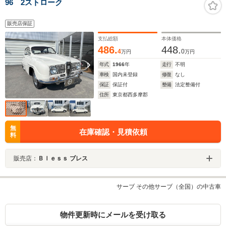
96 2ストローク
販売店保証
支払総額
本体価格
486.
448.
4
0
万円
万円
年式
1966
年
走行
不明
車検
国内未登録
修復
なし
保証
保証付
整備
法定整備付
住所
東京都西多摩郡
無
在庫確認・見積依頼
料
販売店：
Ｂｌｅｓｓ ブレス
サーブ その他サーブ（全国）の中古車
物件更新時にメールを受け取る