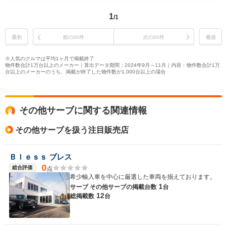
1
/1
最初
前の30件
次の30件
最後
※人気のクルマは平均1ヶ月で掲載終了
物件数合計1万台以上のメーカー｜算出データ期間：2024年9月～11月｜内容：物件数合計1万
台以上のメーカーのうち、掲載が終了した物件数が1,000台以上の場合
その他サーブに関する関連情報
その他サーブを扱う注目販売店
Ｂｌｅｓｓ ブレス
0
総合評価
点
希少輸入車を中心に厳選した車両を揃えております。
1
サーブ その他サーブの
掲載台数
台
12
総掲載数
台