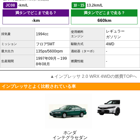
JC08
-km/L
10・15
13.2km/L
満タンでどこまで走る？
満タンでどこまで走る？
-km
660km
レギュラー
使用燃料
1994cc
排気量
エンジン
ガソリン
フロア5MT
4WD
ミッション
駆動方式
135ps/5600rpm
-
最大出力
過給器（ターボ）
1997年09月～199
-
生産期間
燃費性能
8年08月
▲インプレッサ 2.0 WRX 4WDの燃費TOPへ
インプレッサとよく比較されている車
ホンダ
インテグラセダン