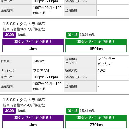
102ps/5600rpm
-
最大出力
過給器（ターボ）
1997年09月～199
-
生産期間
燃費性能
8年08月
1.5 CSエクストラ 4WD
新車時価格
161.7
万円(税抜)
JC08
-km/L
10・15
13.0km/L
満タンでどこまで走る？
満タンでどこまで走る？
-km
650km
レギュラー
使用燃料
1493cc
排気量
エンジン
ガソリン
フロア4AT
4WD
ミッション
駆動方式
102ps/5600rpm
-
最大出力
過給器（ターボ）
1997年09月～199
-
生産期間
燃費性能
8年08月
1.5 CSエクストラ 4WD
新車時価格
152.4
万円(税抜)
JC08
-km/L
10・15
15.4km/L
満タンでどこまで走る？
満タンでどこまで走る？
-km
770km