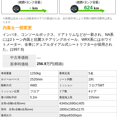
（燃費×タンク容量）
（燃費×タンク容量）
-
624
km
km
※燃費は定められた試験条件の下での数値のため、走行条件等により実際の燃料消費率は異な
ります。
内装を一部変更
インパネ、コンソールボックス、ドアトリムなどが一新され、NA系
には2トーン内装と抗菌ステアリングホイール、WRX系にはホワイ
トメーター、全車にデュアルダイアル式シートリフターが採用され
た。(1997.9)
中古車価格
---
256.9
万円(税抜)
新車時価格
1250kg
5名
車両重量
乗車定員
2520mm
2列
ホイールベース
シート列数
4WD
フロア5MT
駆動方式
ミッション
フロア
4ドア
ミッション位置
ドア数
5.2m
155mm
最小回転半径
最低地上高
4340x1690x1405
全長x全幅x全高(mm)
1800x1385x1170
室内 全長x全幅x全高(mm)
280ps/6500rpm
最高出力