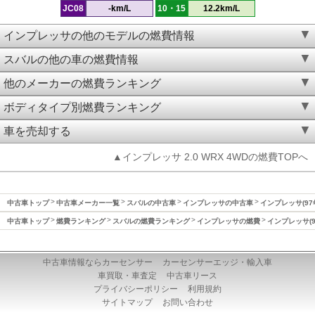
JC08
-km/L
10・15
12.2km/L
インプレッサの他のモデルの燃費情報
スバルの他の車の燃費情報
他のメーカーの燃費ランキング
ボディタイプ別燃費ランキング
車を売却する
▲インプレッサ 2.0 WRX 4WDの燃費TOPへ
中古車トップ
中古車メーカー一覧
スバルの中古車
インプレッサの中古車
インプレッサ(97
中古車トップ
燃費ランキング
スバルの燃費ランキング
インプレッサの燃費
インプレッサ(9
中古車情報ならカーセンサー
カーセンサーエッジ・輸入車
車買取・車査定
中古車リース
プライバシーポリシー
利用規約
サイトマップ
お問い合わせ