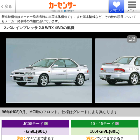
戻る
お気に入り
メニュー
新車時価格はメーカー発表当時の車両本体価格です。また基本情報など、その他の項目について
もメーカー発表時の情報に基いています。
スバル インプレッサ 2.0 WRX 4WDの燃費
1/3
96年(H08)9月、MC時のフロント。仕様はグレードにより異なります
JC08モード
10・15モード
-km/L(60L)
10.4km/L(60L)
満タン
でどこまで走る？
満タン
でどこまで走る？