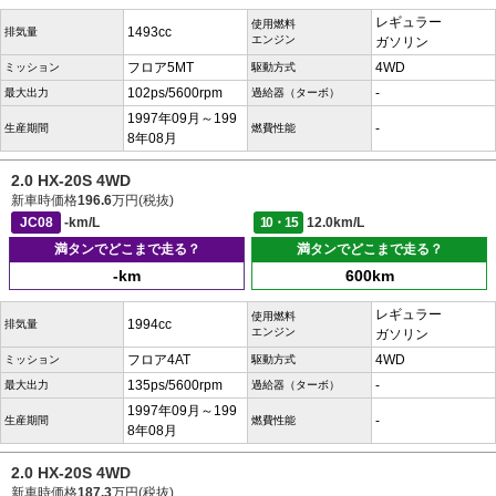
レギュラー
使用燃料
1493cc
排気量
エンジン
ガソリン
フロア5MT
4WD
ミッション
駆動方式
102ps/5600rpm
-
最大出力
過給器（ターボ）
1997年09月～199
-
生産期間
燃費性能
8年08月
2.0 HX-20S 4WD
新車時価格
196.6
万円(税抜)
JC08
-km/L
10・15
12.0km/L
満タンでどこまで走る？
満タンでどこまで走る？
-km
600km
レギュラー
使用燃料
1994cc
排気量
エンジン
ガソリン
フロア4AT
4WD
ミッション
駆動方式
135ps/5600rpm
-
最大出力
過給器（ターボ）
1997年09月～199
-
生産期間
燃費性能
8年08月
2.0 HX-20S 4WD
新車時価格
187.3
万円(税抜)