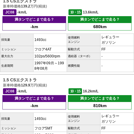
1.5 CSエクストラ
新車時価格
139.2
万円(税抜)
JC08
-km/L
10・15
13.6km/L
満タンでどこまで走る？
満タンでどこまで走る？
-km
680km
レギュラー
使用燃料
1493cc
排気量
エンジン
ガソリン
フロア4AT
FF
ミッション
駆動方式
102ps/5600rpm
-
最大出力
過給器（ターボ）
1997年09月～199
-
生産期間
燃費性能
8年08月
1.5 CSエクストラ
新車時価格
129.9
万円(税抜)
JC08
-km/L
10・15
16.2km/L
満タンでどこまで走る？
満タンでどこまで走る？
-km
810km
レギュラー
使用燃料
1493cc
排気量
エンジン
ガソリン
フロア5MT
FF
ミッション
駆動方式