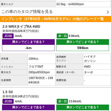
33.5kg・m/4000rpm
最大トルク
この車のカタログ情報を見る
インプレッサ（97年09月～98年08月モデル）の他のグレード一覧
2.0 WRXタイプRA 4WD
新車時価格
226.9
万円(税抜)
JC08
-km/L
10・15
9.9km/L
満タンでどこまで走る？
満タンでどこまで走る？
-km
594km
ハイオク
使用燃料
1994cc
排気量
エンジン
ガソリン
フロア5MT
4WD
ミッション
駆動方式
280ps/6500rpm
ターボ
最大出力
過給器（ターボ）
1997年09月～199
-
生産期間
燃費性能
8年08月
1.5 SX
新車時価格
149.2
万円(税抜)
JC08
-km/L
10・15
13.6km/L
満タンでどこまで走る？
満タンでどこまで走る？