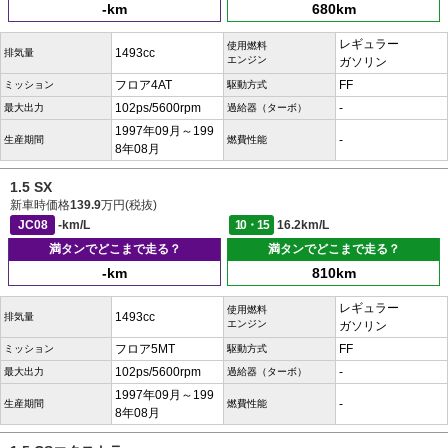
-km
680km
レギュラー
使用燃料
1493cc
排気量
エンジン
ガソリン
フロア4AT
FF
ミッション
駆動方式
102ps/5600rpm
-
最大出力
過給器（ターボ）
1997年09月～199
-
生産期間
燃費性能
8年08月
1.5 SX
新車時価格
139.9
万円(税抜)
JC08
-km/L
10・15
16.2km/L
満タンでどこまで走る？
満タンでどこまで走る？
-km
810km
レギュラー
使用燃料
1493cc
排気量
エンジン
ガソリン
フロア5MT
FF
ミッション
駆動方式
102ps/5600rpm
-
最大出力
過給器（ターボ）
1997年09月～199
-
生産期間
燃費性能
8年08月