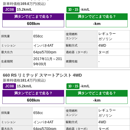
新車時価格
169.6
万円(税込)
JC08
15.2km/L
10・15
-km/L
満タンでどこまで走る？
満タンでどこまで走る？
608km
-km
レギュラー
使用燃料
658cc
排気量
エンジン
ガソリン
インパネ4AT
4WD
ミッション
駆動方式
64ps/5700rpm
ターボ
最大出力
過給器（ターボ）
2017年11月～201
-
生産期間
燃費性能
9年09月
660 RS リミテッド スマートアシスト 4WD
新車時価格
181.4
万円(税込)
JC08
15.2km/L
10・15
-km/L
満タンでどこまで走る？
満タンでどこまで走る？
608km
-km
レギュラー
使用燃料
658cc
排気量
エンジン
ガソリン
インパネ4AT
4WD
ミッション
駆動方式
64ps/5700rpm
ターボ
最大出力
過給器（ターボ）