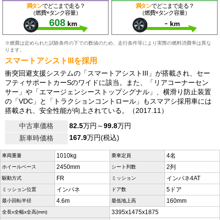
満タン
でどこまで走る？
満タン
でどこまで走る？
（燃費×タンク容量）
（燃費×タンク容量）
608
-
km
km
※燃費は定められた試験条件の下での数値のため、走行条件等により実際の燃料消費率は異な
ります。
スマートアシストIIIを採用
衝突回避支援システムの「スマートアシストIII」が搭載され、セー
フティサポートカーSのワイドに該当。また、「リアコーナーセン
サー」や「エマージェンシーストップシグナル」、横滑り防止装置
の「VDC」と「トラクションコントロール」もスマアシ採用車には
搭載され、安全性能が向上されている。（2017.11）
中古車価格
82.5
万円～
99.8
万円
167.9
万円(税込)
新車時価格
1010kg
4名
車両重量
乗車定員
2450mm
2列
ホイールベース
シート列数
FR
インパネ4AT
駆動方式
ミッション
インパネ
5ドア
ミッション位置
ドア数
4.6m
160mm
最小回転半径
最低地上高
3395x1475x1875
全長x全幅x全高(mm)