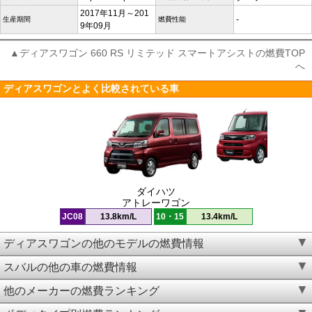
2017年11月～201
-
生産期間
燃費性能
9年09月
▲ディアスワゴン 660 RS リミテッド スマートアシストの燃費TOP
へ
ディアスワゴンとよく比較されている車
ダイハツ
アトレーワゴン
JC08
13.8km/L
10・15
13.4km/L
ディアスワゴンの他のモデルの燃費情報
スバルの他の車の燃費情報
他のメーカーの燃費ランキング