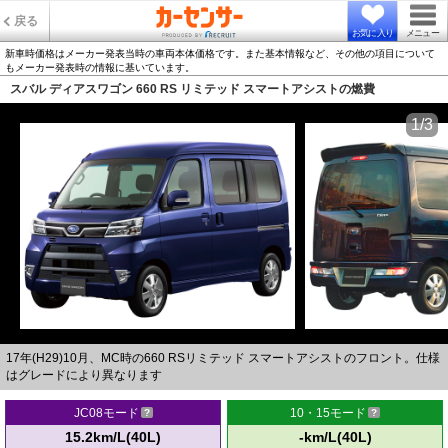
戻る
お気に入り
メニュー
新車時価格はメーカー発表当時の車両本体価格です。また基本情報など、その他の項目について
もメーカー発表時の情報に基いています。
スバル ディアスワゴン 660 RS リミテッド スマートアシストの燃費
1/3
17年(H29)10月、MC時の660 RSリミテッド スマートアシストのフロント。仕様
はグレードにより異なります
JC08モード
10・15モード
15.2km/L(40L)
-km/L(40L)