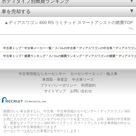
ボディタイプ別燃費ランキング
車を売却する
▲ディアスワゴン 660 RS リミテッド スマートアシストの燃費TOP
へ
中古車トップ
中古車メーカー一覧
スバルの中古車
ディアスワゴンの中古車
ディアスワゴン(
中古車トップ
燃費ランキング
スバルの燃費ランキング
ディアスワゴンの燃費
ディアスワゴン
中古車情報ならカーセンサー
カーセンサーエッジ・輸入車
車買取・車査定
中古車リース
プライバシーポリシー
利用規約
サイトマップ
お問い合わせ
燃費のいい車を探すなら、中古車・中古車情報のカーセンサー！ディアスワゴン 660
RS リミテッド スマートアシストの燃費が分かります。
お気に入りのディアスワゴンモデルやグレードを見つけたら、お得・納得の中古車探
し。豊富なディアスワゴン 660 RS リミテッド スマートアシスト中古車情報の中から
様々な条件で中古車検索ができます。
カーセンサーはあなたの車選びをサポートします！