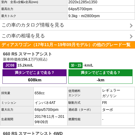
2020x1285x1350
室内 全長x全幅x全高(mm)
64ps/5700rpm
最高出力
9.3kg・m/2800rpm
最大トルク
この車のカタログ情報を見る
この車の相場を見る
ディアスワゴン（17年11月～19年09月モデル）の他のグレード一覧
660 RS スマートアシスト
新車時価格
156.1
万円(税込)
JC08
15.2km/L
10・15
-km/L
満タンでどこまで走る？
満タンでどこまで走る？
608km
-km
レギュラー
使用燃料
658cc
排気量
エンジン
ガソリン
インパネ4AT
FR
ミッション
駆動方式
64ps/5700rpm
ターボ
最大出力
過給器（ターボ）
2017年11月～201
-
生産期間
燃費性能
9年09月
660 RS スマートアシスト 4WD