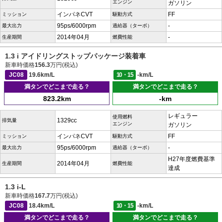
エンジン
ガソリン
インパネCVT
FF
ミッション
駆動方式
95ps/6000rpm
-
最大出力
過給器（ターボ）
2014年04月
-
生産期間
燃費性能
1.3 i アイドリングストップパッケージ装着車
新車時価格
156.3
万円(税込)
JC08
19.6km/L
10・15
-km/L
満タンでどこまで走る？
満タンでどこまで走る？
823.2km
-km
レギュラー
使用燃料
1329cc
排気量
エンジン
ガソリン
インパネCVT
FF
ミッション
駆動方式
95ps/6000rpm
-
最大出力
過給器（ターボ）
H27年度燃費基準
2014年04月
生産期間
燃費性能
達成
1.3 i-L
新車時価格
167.7
万円(税込)
JC08
18.4km/L
10・15
-km/L
満タンでどこまで走る？
満タンでどこまで走る？