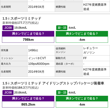
H27年度燃費基準
2014年04月
生産期間
燃費性能
達成
1.5 i スポーツリミテッド
新車時価格
177.7
万円(税込)
JC08
19.0km/L
10・15
-km/L
満タンでどこまで走る？
満タンでどこまで走る？
798km
-km
レギュラー
使用燃料
1496cc
排気量
エンジン
ガソリン
インパネCVT
FF
ミッション
駆動方式
109ps/6000rpm
-
最大出力
過給器（ターボ）
H27年度燃費基準
2014年04月
生産期間
燃費性能
達成
1.5 i スポーツリミテッド アイドリングストップパッケージ装着車
新車時価格
184.3
万円(税込)
JC08
20.6km/L
10・15
-km/L
満タンでどこまで走る？
満タンでどこまで走る？
865.2km
-km