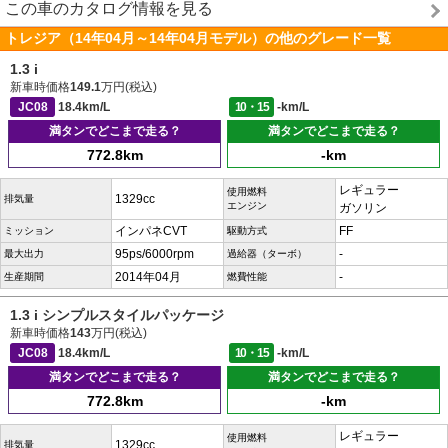
この車のカタログ情報を見る
トレジア（14年04月～14年04月モデル）の他のグレード一覧
1.3 i
新車時価格
149.1
万円(税込)
JC08
18.4km/L
10・15
-km/L
満タンでどこまで走る？
満タンでどこまで走る？
772.8km
-km
レギュラー
使用燃料
1329cc
排気量
エンジン
ガソリン
インパネCVT
FF
ミッション
駆動方式
95ps/6000rpm
-
最大出力
過給器（ターボ）
2014年04月
-
生産期間
燃費性能
1.3 i シンプルスタイルパッケージ
新車時価格
143
万円(税込)
JC08
18.4km/L
10・15
-km/L
満タンでどこまで走る？
満タンでどこまで走る？
772.8km
-km
レギュラー
使用燃料
1329cc
排気量