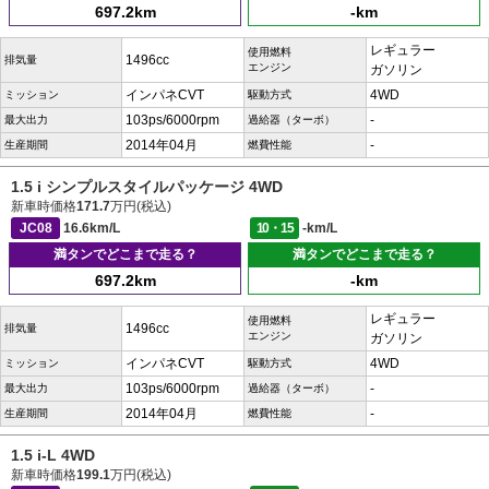
697.2km
-km
レギュラー
使用燃料
1496cc
排気量
エンジン
ガソリン
インパネCVT
4WD
ミッション
駆動方式
103ps/6000rpm
-
最大出力
過給器（ターボ）
2014年04月
-
生産期間
燃費性能
1.5 i シンプルスタイルパッケージ 4WD
新車時価格
171.7
万円(税込)
JC08
16.6km/L
10・15
-km/L
満タンでどこまで走る？
満タンでどこまで走る？
697.2km
-km
レギュラー
使用燃料
1496cc
排気量
エンジン
ガソリン
インパネCVT
4WD
ミッション
駆動方式
103ps/6000rpm
-
最大出力
過給器（ターボ）
2014年04月
-
生産期間
燃費性能
1.5 i-L 4WD
新車時価格
199.1
万円(税込)