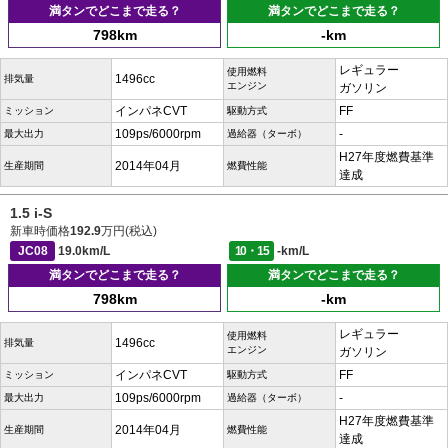
満タンでどこまで走る？
満タンでどこまで走る？
798km
-km
レギュラー
使用燃料
1496cc
排気量
エンジン
ガソリン
インパネCVT
FF
ミッション
駆動方式
109ps/6000rpm
-
最大出力
過給器（ターボ）
H27年度燃費基準
2014年04月
生産期間
燃費性能
達成
1.5 i-S
新車時価格
192.9
万円(税込)
JC08
19.0km/L
10・15
-km/L
満タンでどこまで走る？
満タンでどこまで走る？
798km
-km
レギュラー
使用燃料
1496cc
排気量
エンジン
ガソリン
インパネCVT
FF
ミッション
駆動方式
109ps/6000rpm
-
最大出力
過給器（ターボ）
H27年度燃費基準
2014年04月
生産期間
燃費性能
達成