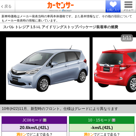
戻る
お気に入り
メニュー
新車時価格はメーカー発表当時の車両本体価格です。また基本情報など、その他の項目について
もメーカー発表時の情報に基いています。
スバル トレジア 1.5 i-L アイドリングストップパッケージ装着車の燃費
1/11
10年(H22)11月、新型時のフロント。仕様はグレードにより異なります
JC08モード
10・15モード
20.6km/L(42L)
-km/L(42L)
満タン
でどこまで走る？
満タン
でどこまで走る？