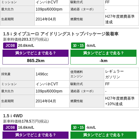
インパネCVT
FF
ミッション
駆動方式
109ps/6000rpm
-
最大出力
過給器（ターボ）
H27年度燃費基準
2014年04月
生産期間
燃費性能
達成
1.5 i タイプユーロ アイドリングストップパッケージ装着車
新車時価格
203.3
万円(税込)
JC08
20.6km/L
10・15
-km/L
満タンでどこまで走る？
満タンでどこまで走る？
865.2km
-km
レギュラー
使用燃料
1496cc
排気量
エンジン
ガソリン
インパネCVT
FF
ミッション
駆動方式
109ps/6000rpm
-
最大出力
過給器（ターボ）
H27年度燃費基準
2014年04月
生産期間
燃費性能
+10%達成
1.5 i 4WD
新車時価格
178.5
万円(税込)
JC08
16.6km/L
10・15
-km/L
満タンでどこまで走る？
満タンでどこまで走る？