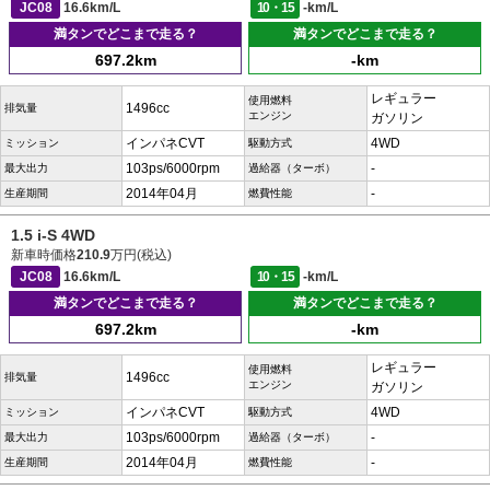
JC08
16.6km/L
10・15
-km/L
満タンでどこまで走る？
満タンでどこまで走る？
697.2km
-km
レギュラー
使用燃料
1496cc
排気量
エンジン
ガソリン
インパネCVT
4WD
ミッション
駆動方式
103ps/6000rpm
-
最大出力
過給器（ターボ）
2014年04月
-
生産期間
燃費性能
1.5 i-S 4WD
新車時価格
210.9
万円(税込)
JC08
16.6km/L
10・15
-km/L
満タンでどこまで走る？
満タンでどこまで走る？
697.2km
-km
レギュラー
使用燃料
1496cc
排気量
エンジン
ガソリン
インパネCVT
4WD
ミッション
駆動方式
103ps/6000rpm
-
最大出力
過給器（ターボ）
2014年04月
-
生産期間
燃費性能