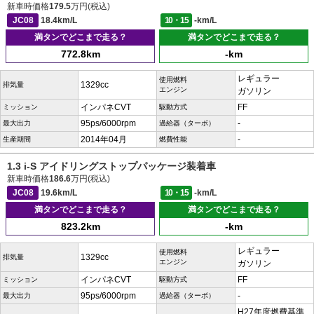
新車時価格
179.5
万円(税込)
JC08
18.4km/L
10・15
-km/L
満タンでどこまで走る？
満タンでどこまで走る？
772.8km
-km
レギュラー
使用燃料
1329cc
排気量
エンジン
ガソリン
インパネCVT
FF
ミッション
駆動方式
95ps/6000rpm
-
最大出力
過給器（ターボ）
2014年04月
-
生産期間
燃費性能
1.3 i-S アイドリングストップパッケージ装着車
新車時価格
186.6
万円(税込)
JC08
19.6km/L
10・15
-km/L
満タンでどこまで走る？
満タンでどこまで走る？
823.2km
-km
レギュラー
使用燃料
1329cc
排気量
エンジン
ガソリン
インパネCVT
FF
ミッション
駆動方式
95ps/6000rpm
-
最大出力
過給器（ターボ）
H27年度燃費基準