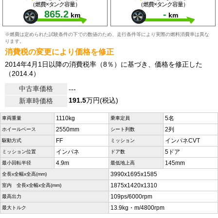
（燃費×タンク容量）
（燃費×タンク容量）
865.2
-
km
km
※燃費は定められた試験条件の下での数値のため、走行条件等により実際の燃料消費率は異な
ります。
消費税の変更により価格を修正
2014年4月1日以降の消費税率（8％）に基づき、価格を修正した
（2014.4）
中古車価格
---
191.5
万円(税込)
新車時価格
1110kg
5名
車両重量
乗車定員
2550mm
2列
ホイールベース
シート列数
FF
インパネCVT
駆動方式
ミッション
インパネ
5ドア
ミッション位置
ドア数
4.9m
145mm
最小回転半径
最低地上高
3990x1695x1585
全長x全幅x全高(mm)
1875x1420x1310
室内 全長x全幅x全高(mm)
109ps/6000rpm
最高出力
13.9kg・m/4800rpm
最大トルク