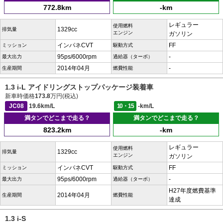
772.8km
-km
レギュラー
使用燃料
1329cc
排気量
エンジン
ガソリン
インパネCVT
FF
ミッション
駆動方式
95ps/6000rpm
-
最大出力
過給器（ターボ）
2014年04月
-
生産期間
燃費性能
1.3 i-L アイドリングストップパッケージ装着車
新車時価格
173.8
万円(税込)
JC08
19.6km/L
10・15
-km/L
満タンでどこまで走る？
満タンでどこまで走る？
823.2km
-km
レギュラー
使用燃料
1329cc
排気量
エンジン
ガソリン
インパネCVT
FF
ミッション
駆動方式
95ps/6000rpm
-
最大出力
過給器（ターボ）
H27年度燃費基準
2014年04月
生産期間
燃費性能
達成
1.3 i-S