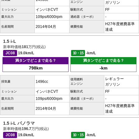
エンジン
ガソリン
インパネCVT
FF
ミッション
駆動方式
109ps/6000rpm
-
最大出力
過給器（ターボ）
H27年度燃費基準
2014年04月
生産期間
燃費性能
達成
1.5 i-L
新車時価格
181
万円(税込)
JC08
19.0km/L
10・15
-km/L
満タンでどこまで走る？
満タンでどこまで走る？
798km
-km
レギュラー
使用燃料
1496cc
排気量
エンジン
ガソリン
インパネCVT
FF
ミッション
駆動方式
109ps/6000rpm
-
最大出力
過給器（ターボ）
H27年度燃費基準
2014年04月
生産期間
燃費性能
達成
1.5 i-L パノラマ
新車時価格
196.7
万円(税込)
JC08
19.0km/L
10・15
-km/L