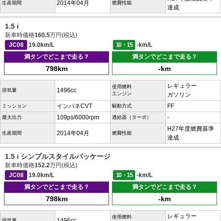
2014年04月
生産期間
燃費性能
達成
1.5 i
新車時価格
160.5
万円(税込)
JC08
19.0km/L
10・15
-km/L
満タンでどこまで走る？
満タンでどこまで走る？
798km
-km
レギュラー
使用燃料
1496cc
排気量
エンジン
ガソリン
インパネCVT
FF
ミッション
駆動方式
109ps/6000rpm
-
最大出力
過給器（ターボ）
H27年度燃費基準
2014年04月
生産期間
燃費性能
達成
1.5 i シンプルスタイルパッケージ
新車時価格
152.2
万円(税込)
JC08
19.0km/L
10・15
-km/L
満タンでどこまで走る？
満タンでどこまで走る？
798km
-km
レギュラー
使用燃料
1496cc
排気量