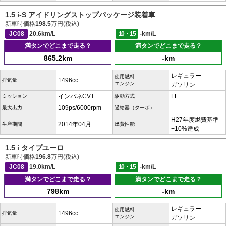
1.5 i-S アイドリングストップパッケージ装着車
新車時価格
198.5
万円(税込)
JC08
20.6km/L
10・15
-km/L
満タンでどこまで走る？
満タンでどこまで走る？
865.2km
-km
レギュラー
使用燃料
1496cc
排気量
エンジン
ガソリン
インパネCVT
FF
ミッション
駆動方式
109ps/6000rpm
-
最大出力
過給器（ターボ）
H27年度燃費基準
2014年04月
生産期間
燃費性能
+10%達成
1.5 i タイプユーロ
新車時価格
196.8
万円(税込)
JC08
19.0km/L
10・15
-km/L
満タンでどこまで走る？
満タンでどこまで走る？
798km
-km
レギュラー
使用燃料
1496cc
排気量
エンジン
ガソリン