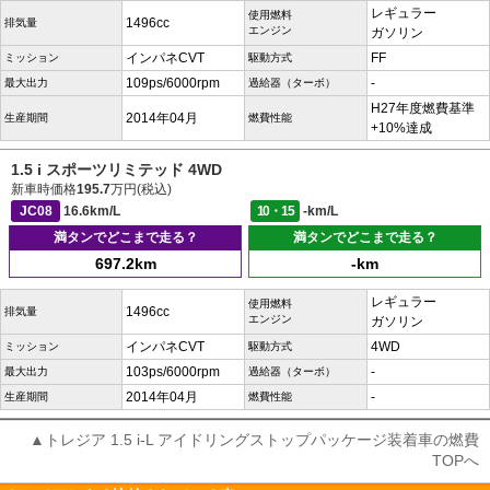
レギュラー
使用燃料
1496cc
排気量
エンジン
ガソリン
インパネCVT
FF
ミッション
駆動方式
109ps/6000rpm
-
最大出力
過給器（ターボ）
H27年度燃費基準
2014年04月
生産期間
燃費性能
+10%達成
1.5 i スポーツリミテッド 4WD
新車時価格
195.7
万円(税込)
JC08
16.6km/L
10・15
-km/L
満タンでどこまで走る？
満タンでどこまで走る？
697.2km
-km
レギュラー
使用燃料
1496cc
排気量
エンジン
ガソリン
インパネCVT
4WD
ミッション
駆動方式
103ps/6000rpm
-
最大出力
過給器（ターボ）
2014年04月
-
生産期間
燃費性能
▲トレジア 1.5 i-L アイドリングストップパッケージ装着車の燃費
TOPへ