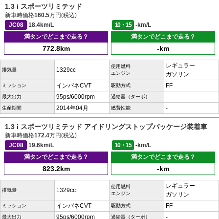
1.3 i スポーツリミテッド
新車時価格
160.5
万円(税込)
JC08
18.4km/L
10・15
-km/L
満タンでどこまで走る？
満タンでどこまで走る？
772.8km
-km
レギュラー
使用燃料
1329cc
排気量
エンジン
ガソリン
インパネCVT
FF
ミッション
駆動方式
95ps/6000rpm
-
最大出力
過給器（ターボ）
2014年04月
-
生産期間
燃費性能
1.3 i スポーツリミテッド アイドリングストップパッケージ装着車
新車時価格
172.4
万円(税込)
JC08
19.6km/L
10・15
-km/L
満タンでどこまで走る？
満タンでどこまで走る？
823.2km
-km
レギュラー
使用燃料
1329cc
排気量
エンジン
ガソリン
インパネCVT
FF
ミッション
駆動方式
95ps/6000rpm
-
最大出力
過給器（ターボ）