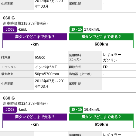
2012年07月～201
-
生産期間
燃費性能
4年03月
660 G
新車時価格
118.7
万円(税込)
JC08
-km/L
10・15
17.0km/L
満タンでどこまで走る？
満タンでどこまで走る？
-km
680km
レギュラー
使用燃料
658cc
排気量
エンジン
ガソリン
インパネ5MT
FR
ミッション
駆動方式
50ps/5700rpm
-
最大出力
過給器（ターボ）
2012年07月～201
-
生産期間
燃費性能
4年03月
660 G
新車時価格
124.7
万円(税込)
JC08
-km/L
10・15
16.4km/L
満タンでどこまで走る？
満タンでどこまで走る？
-km
656km
レギュラー
使用燃料