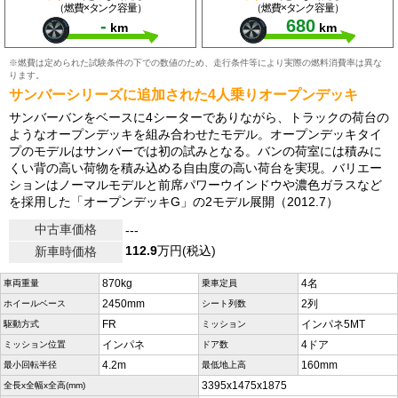
（燃費×タンク容量）
（燃費×タンク容量）
-
680
km
km
※燃費は定められた試験条件の下での数値のため、走行条件等により実際の燃料消費率は異な
ります。
サンバーシリーズに追加された4人乗りオープンデッキ
サンバーバンをベースに4シーターでありながら、トラックの荷台の
ようなオープンデッキを組み合わせたモデル。オープンデッキタイ
プのモデルはサンバーでは初の試みとなる。バンの荷室には積みに
くい背の高い荷物を積み込める自由度の高い荷台を実現。バリエー
ションはノーマルモデルと前席パワーウインドウや濃色ガラスなど
を採用した「オープンデッキG」の2モデル展開（2012.7）
中古車価格
---
112.9
万円(税込)
新車時価格
870kg
4名
車両重量
乗車定員
2450mm
2列
ホイールベース
シート列数
FR
インパネ5MT
駆動方式
ミッション
インパネ
4ドア
ミッション位置
ドア数
4.2m
160mm
最小回転半径
最低地上高
3395x1475x1875
全長x全幅x全高(mm)