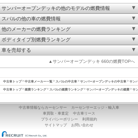
サンバーオープンデッキの他のモデルの燃費情報
スバルの他の車の燃費情報
他のメーカーの燃費ランキング
ボディタイプ別燃費ランキング
車を売却する
▲サンバーオープンデッキ 660の燃費TOPへ
中古車トップ
中古車メーカー一覧
スバルの中古車
サンバーオープンデッキの中古車
サンバ
中古車トップ
燃費ランキング
スバルの燃費ランキング
サンバーオープンデッキの燃費
サン
中古車情報ならカーセンサー
カーセンサーエッジ・輸入車
車買取・車査定
中古車リース
プライバシーポリシー
利用規約
サイトマップ
お問い合わせ