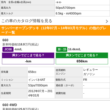
-x-x-
室内 全長x全幅x全高(mm)
50ps/5700rpm
最高出力
6.5kg・m/4000rpm
最大トルク
この車のカタログ情報を見る
サンバーオープンデッキ（12年07月～14年03月モデル）の他のグレ
ード一覧
660
新車時価格
118.9
万円(税込)
JC08
-km/L
10・15
16.4km/L
満タンでどこまで走る？
満タンでどこまで走る？
-km
656km
レギュラー
使用燃料
658cc
排気量
エンジン
ガソリン
インパネ4AT
FR
ミッション
駆動方式
53ps/7000rpm
-
最大出力
過給器（ターボ）
2012年07月～201
-
生産期間
燃費性能
4年03月
660 4WD
新車時価格
125.9
万円(税込)