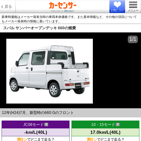
戻る
お気に入り
メニュー
新車時価格はメーカー発表当時の車両本体価格です。また基本情報など、その他の項目について
もメーカー発表時の情報に基いています。
スバル サンバーオープンデッキ 660の燃費
1/1
12年(H24)7月、新型時の660 Gのフロント
JC08モード
10・15モード
-km/L(40L)
17.0km/L(40L)
満タン
でどこまで走る？
満タン
でどこまで走る？