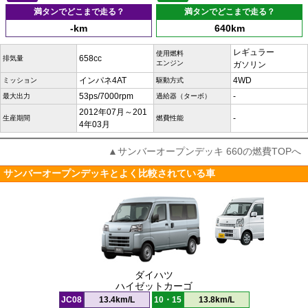
満タンでどこまで走る？
満タンでどこまで走る？
-km
640km
レギュラー
使用燃料
658cc
排気量
エンジン
ガソリン
インパネ4AT
4WD
ミッション
駆動方式
53ps/7000rpm
-
最大出力
過給器（ターボ）
2012年07月～201
-
生産期間
燃費性能
4年03月
▲サンバーオープンデッキ 660の燃費TOPへ
サンバーオープンデッキとよく比較されている車
ダイハツ
ハイゼットカーゴ
JC08
13.4km/L
10・15
13.8km/L