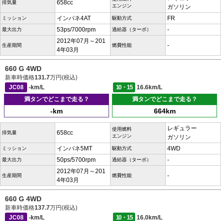
658cc
排気量
エンジン
ガソリン
インパネ4AT
FR
ミッション
駆動方式
53ps/7000rpm
-
最大出力
過給器（ターボ）
2012年07月～201
-
生産期間
燃費性能
4年03月
660 G 4WD
新車時価格
131.7
万円(税込)
JC08
-km/L
10・15
16.6km/L
満タンでどこまで走る？
満タンでどこまで走る？
-km
664km
レギュラー
使用燃料
658cc
排気量
エンジン
ガソリン
インパネ5MT
4WD
ミッション
駆動方式
50ps/5700rpm
-
最大出力
過給器（ターボ）
2012年07月～201
-
生産期間
燃費性能
4年03月
660 G 4WD
新車時価格
137.7
万円(税込)
JC08
-km/L
10・15
16.0km/L