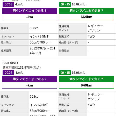
JC08
-km/L
10・15
16.6km/L
満タンでどこまで走る？
満タンでどこまで走る？
-km
664km
レギュラー
使用燃料
658cc
排気量
エンジン
ガソリン
インパネ5MT
4WD
ミッション
駆動方式
50ps/5700rpm
-
最大出力
過給器（ターボ）
2012年07月～201
-
生産期間
燃費性能
4年03月
660 4WD
新車時価格
131.9
万円(税込)
JC08
-km/L
10・15
16.0km/L
満タンでどこまで走る？
満タンでどこまで走る？
-km
640km
レギュラー
使用燃料
658cc
排気量
エンジン
ガソリン
インパネ4AT
4WD
ミッション
駆動方式
53ps/7000rpm
-
最大出力
過給器（ターボ）