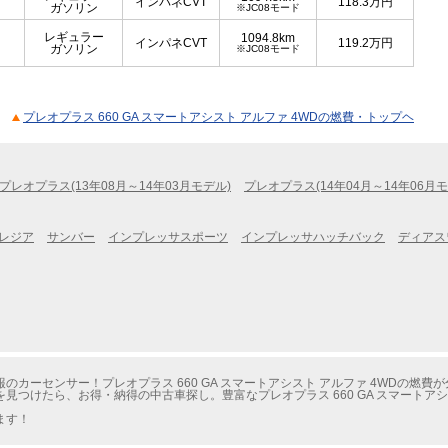
インパネCVT
118.3
万円
ガソリン
※JC08モード
レギュラー
1094.8km
インパネCVT
119.2
万円
ガソリン
※JC08モード
プレオプラス 660 GA スマートアシスト アルファ 4WDの燃費・トップヘ
プレオプラス(13年08月～14年03月モデル)
プレオプラス(14年04月～14年06月モ
レジア
サンバー
インプレッサスポーツ
インプレッサハッチバック
ディアス
カーセンサー！プレオプラス 660 GA スマートアシスト アルファ 4WDの燃費
つけたら、お得・納得の中古車探し。豊富なプレオプラス 660 GA スマートアシ
ます！