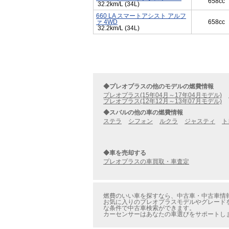
658cc
32.2km/L (34L)
660 LA スマートアシスト アルフ
ァ 4WD
658cc
32.2km/L (34L)
◆プレオプラスの他のモデルの燃費情報
プレオプラス(15年04月～17年04月モデル)
プレオプラス(12年12月～13年07月モデル)
◆スバルの他の車の燃費情報
ステラ
シフォン
ルクラ
ジャスティ
ト
◆車を売却する
プレオプラスの車買取・車査定
燃費のいい車を探すなら、中古車・中古車情報の
お気に入りのプレオプラスモデルやグレードを見
な条件で中古車検索ができます。
カーセンサーはあなたの車選びをサポートし