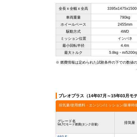
全長 x 全幅 x 全高
3395x1475x150
車両重量
790kg
ホイールベース
2455mm
駆動方式
4WD
ミッション位置
インパネ
最小回転半径
4.4m
最大トルク
5.8kg・m/5200r
※ 燃費情報は定められた試験条件の下での数値
プレオプラス（14年07月～15年03月
排気量/使用燃料・エンジン/ミッション/新車時
グレード名
排気量
WLTCモード燃費(タンク容量)