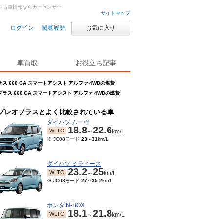
古車・中古車情報ならカーセンサー
サイトマップ
ログイン
閲覧履歴
お気に入り
車買取
お役立ち記事
ス 660 GA スマートアシスト アルファ 4WDの燃費
ラス 660 GA スマートアシスト アルファ 4WDの燃費
プレオプラスとよく比較されている車
ダイハツ ムーヴ
18.8
22.6
WLTC
～
km/L
※ JC08モード
23
～
31
km/L
ダイハツ ミライース
23.2
25
WLTC
～
km/L
※ JC08モード
27
～
35.2
km/L
ホンダ N-BOX
18.1
21.8
WLTC
～
km/L