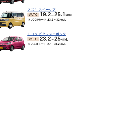
スズキ スペーシア
19.2
25.1
WLTC
～
km/L
※ JC08モード
23.2
～
32
km/L
トヨタ ピクシスエポック
23.2
25
WLTC
～
km/L
※ JC08モード
27
～
35.2
km/L