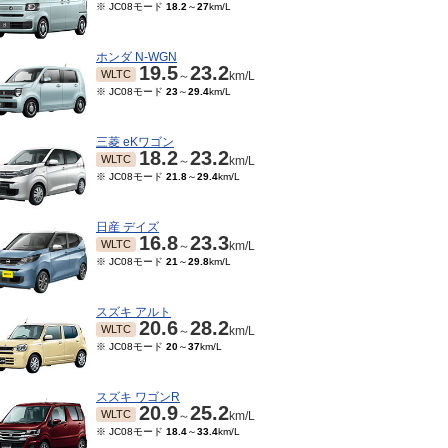
※ JC08モード
18.2
～
27
km/L
ホンダ N-WGN
19.5
23.2
WLTC
～
km/L
※ JC08モード
23
～
29.4
km/L
三菱 eKワゴン
18.2
23.2
WLTC
～
km/L
※ JC08モード
21.8
～
29.4
km/L
日産 デイズ
16.8
23.3
WLTC
～
km/L
※ JC08モード
21
～
29.8
km/L
スズキ アルト
20.6
28.2
WLTC
～
km/L
※ JC08モード
20
～
37
km/L
スズキ ワゴンR
20.9
25.2
WLTC
～
km/L
※ JC08モード
18.4
～
33.4
km/L