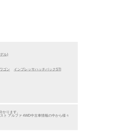
デル)
ワゴン
インプレッサハッチバックSTI
が分かります。
スト アルファ 4WD中古車情報の中から様々