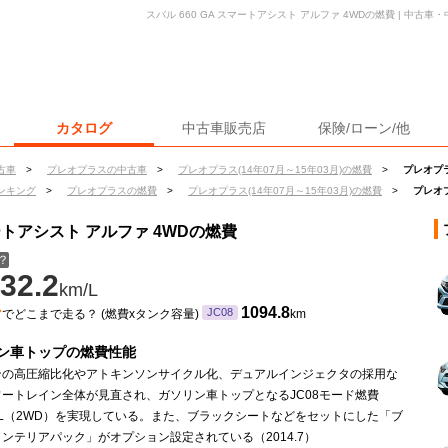
スバル 660 GA スマートアシスト アルファ 4WDの燃費 | 中
カタログ
中古車販売店
保険/ローン/他
古車
>
プレオプラスの中古車
>
プレオプラス(14年07月～15年03月)の燃費
>
プレオプラ
ンキング
>
プレオプラスの燃費
>
プレオプラス(14年07月～15年03月)の燃費
>
プレオプ
マートアシスト アルファ 4WDの燃費
？
32.2
km/L
ン
1094.8
JC08
でどこまで走る？ (燃費xタンク容量)
km
ン車トップの燃費性能
ンの高圧縮比化やアトキンソンサイクル化、デュアルインジェクタの採用な
ートレイン全体が見直され、ガソリン車トップとなるJC08モード燃費
km/L（2WD）を実現している。また、ブラックシートなどをセットにした「ブ
ンテリアパック」がオプション設定されている（2014.7）