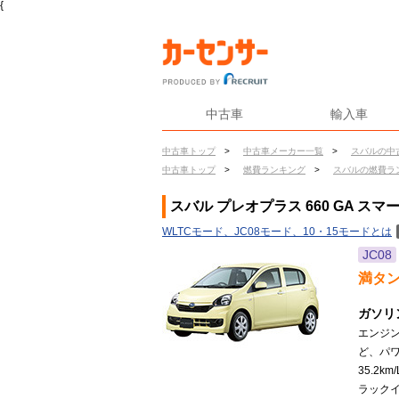
{
中古車
輸入車
中古車トップ
>
中古車メーカー一覧
>
スバルの中
中古車トップ
>
燃費ランキング
>
スバルの燃費ラ
スバル プレオプラス 660 GA ス
WLTCモード、JC08モード、10・15モードとは
JC08
満タ
ガソリ
エンジ
ど、パワ
35.2
ラックイ