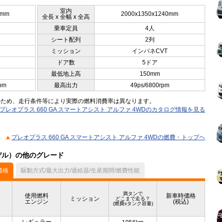
室内
0mm
2000x1350x1240mm
全長 x 全幅 x 全高
乗車定員
4人
シート配列
2列
ミッション
インパネCVT
ドア数
5ドア
最低地上高
150mm
pm
最高出力
49ps/6800rpm
のため、走行条件等により実際の燃料消費率は異なります。
プレオプラス 660 GA スマートアシスト アルファ 4WDのカタログ情報を見る
プレオプラス 660 GA スマートアシスト アルファ 4WDの燃費・トップヘ
モデル）の他のグレード
価格
駆動方式/最大出力/過給器/生産期間/燃費性能
満タンで
使用燃料
新車時価格
ミッション
どこまで走る？
エンジン
(税込)
(燃費xタンク容量)