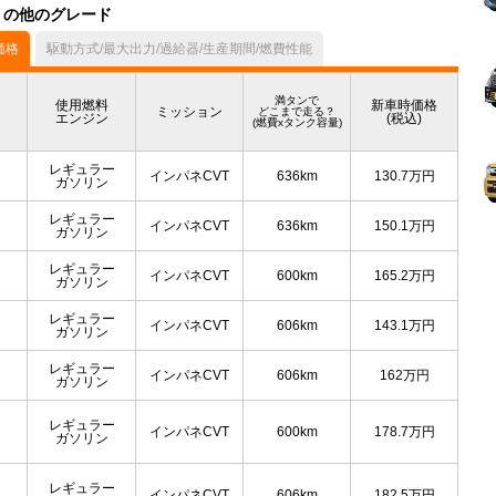
ル）の他のグレード
価格
駆動方式/最大出力/過給器/生産期間/燃費性能
満タンで
使用燃料
新車時価格
ミッション
どこまで走る？
エンジン
(税込)
(燃費xタンク容量)
レギュラー
インパネCVT
636km
130.7
万円
ガソリン
レギュラー
インパネCVT
636km
150.1
万円
ガソリン
レギュラー
インパネCVT
600km
165.2
万円
ガソリン
レギュラー
インパネCVT
606km
143.1
万円
ガソリン
レギュラー
インパネCVT
606km
162
万円
ガソリン
レギュラー
インパネCVT
600km
178.7
万円
ガソリン
レギュラー
インパネCVT
606km
182.5
万円