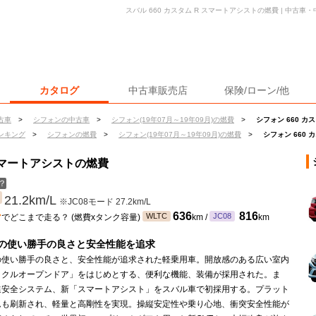
スバル 660 カスタム R スマートアシストの燃費 | 中古
カタログ
中古車販売店
保険/ローン/他
古車
>
シフォンの中古車
>
シフォン(19年07月～19年09月)の燃費
>
シフォン 660 カ
ンキング
>
シフォンの燃費
>
シフォン(19年07月～19年09月)の燃費
>
シフォン 660
 スマートアシストの燃費
？
21.2km/L
※JC08モード 27.2km/L
ン
636
816
WLTC
JC08
でどこまで走る？ (燃費xタンク容量)
km /
km
の使い勝手の良さと安全性能を追求
の使い勝手の良さと、安全性能が追求された軽乗用車。開放感のある広い室内
ラクルオープンドア」をはじめとする、便利な機能、装備が採用された。ま
進安全システム、新「スマートアシスト」をスバル車で初採用する。プラット
ムも刷新され、軽量と高剛性を実現。操縦安定性や乗り心地、衝突安全性能が