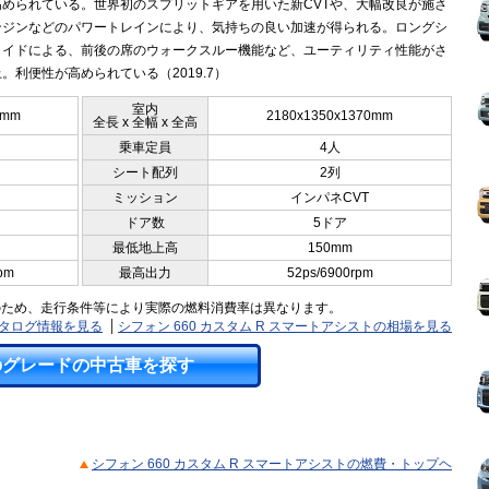
高められている。世界初のスプリットギアを用いた新CVTや、大幅改良が施さ
ンジンなどのパワートレインにより、気持ちの良い加速が得られる。ロングシ
ライドによる、前後の席のウォークスルー機能など、ユーティリティ性能がさ
。利便性が高められている（2019.7）
室内
5mm
2180x1350x1370mm
全長 x 全幅 x 全高
乗車定員
4人
シート配列
2列
ミッション
インパネCVT
ドア数
5ドア
最低地上高
150mm
pm
最高出力
52ps/6900rpm
のため、走行条件等により実際の燃料消費率は異なります。
のカタログ情報を見る
シフォン 660 カスタム R スマートアシストの相場を見る
のグレードの中古車を探す
シフォン 660 カスタム R スマートアシストの燃費・トップヘ