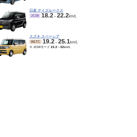
日産 デイズルークス
18.2
22.2
JC08
～
km/L
スズキ スペーシア
19.2
25.1
WLTC
～
km/L
※ JC08モード
23.2
～
32
km/L