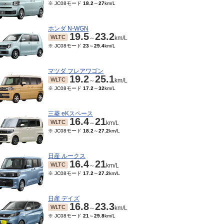
※ JC08モード
18.2
～
27
km/L
ホンダ N-WGN
19.5
23.2
WLTC
～
km/L
※ JC08モード
23
～
29.4
km/L
マツダ フレアワゴン
19.2
25.1
WLTC
～
km/L
※ JC08モード
17.2
～
32
km/L
三菱 eKスペース
16.4
21
WLTC
～
km/L
※ JC08モード
18.2
～
27.2
km/L
日産 ルークス
16.4
21
WLTC
～
km/L
※ JC08モード
17.2
～
27.2
km/L
日産 デイズ
16.8
23.3
WLTC
～
km/L
※ JC08モード
21
～
29.8
km/L