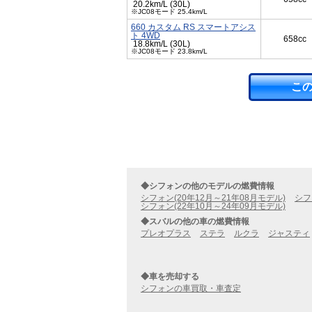
20.2km/L (30L)
※JC08モード 25.4km/L
660 カスタム RS スマートアシス
ト 4WD
658cc
18.8km/L (30L)
※JC08モード 23.8km/L
こ
◆シフォンの他のモデルの燃費情報
シフォン(20年12月～21年08月モデル)
シフ
シフォン(22年10月～24年09月モデル)
◆スバルの他の車の燃費情報
プレオプラス
ステラ
ルクラ
ジャスティ
◆車を売却する
シフォンの車買取・車査定