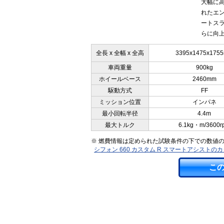
大幅に
れたエ
ートス
らに向上
全長 x 全幅 x 全高
3395x1475x175
車両重量
900kg
ホイールベース
2460mm
駆動方式
FF
ミッション位置
インパネ
最小回転半径
4.4m
最大トルク
6.1kg・m/3600r
※ 燃費情報は定められた試験条件の下での数値
シフォン 660 カスタム R スマートアシスト
こ