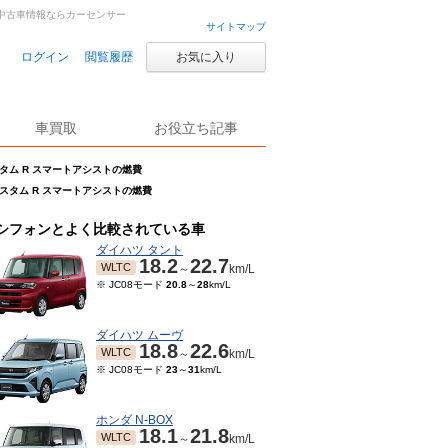
車・中古車情報ならカーセンサー
サイトマップ
ログイン
閲覧履歴
お気に入り
車買取
お役立ち記事
スタム R スマートアシストの燃費
 カスタム R スマートアシストの燃費
シフォンとよく比較されている車
ダイハツ タント
18.2
22.7
WLTC
～
km/L
※ JC08モード
20.8
～
28
km/L
ダイハツ ムーヴ
18.8
22.6
WLTC
～
km/L
※ JC08モード
23
～
31
km/L
ホンダ N-BOX
18.1
21.8
WLTC
～
km/L