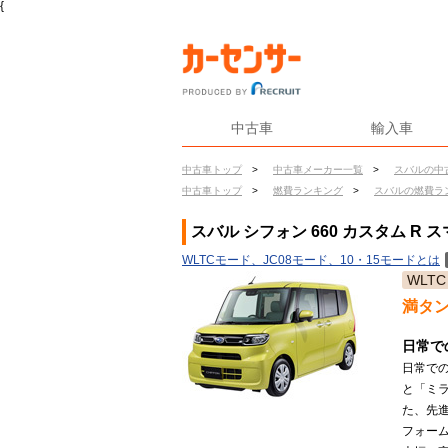
{
中古車
輸入車
中古車トップ
>
中古車メーカー一覧
>
スバルの中
中古車トップ
>
燃費ランキング
>
スバルの燃費ラ
スバル シフォン 660 カスタム R
WLTCモード、JC08モード、10・15モードとは
WLTC
満タ
日常で
日常で
と「ミ
た、先
フォー