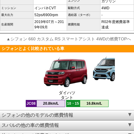
エンジン
ガソリン
インパネCVT
4WD
ミッション
駆動方式
52ps/6900rpm
-
最大出力
過給器（ターボ）
2019年07月～201
R02年度燃費基準
生産期間
燃費性能
9年09月
達成
▲シフォン 660 カスタム RS スマートアシスト 4WDの燃費TOPへ
シフォンとよく比較されている車
ダイハツ
タント
JC08
20.8km/L
10・15
16.8km/L
シフォンの他のモデルの燃費情報
スバルの他の車の燃費情報