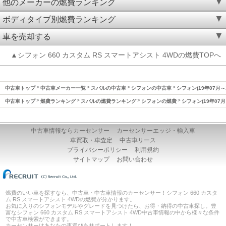
他のメーカーの燃費ランキング
ボディタイプ別燃費ランキング
車を売却する
▲シフォン 660 カスタム RS スマートアシスト 4WDの燃費TOPへ
中古車トップ
中古車メーカー一覧
スバルの中古車
シフォンの中古車
シフォン(19年07月～
中古車トップ
燃費ランキング
スバルの燃費ランキング
シフォンの燃費
シフォン(19年07月
中古車情報ならカーセンサー
カーセンサーエッジ・輸入車
車買取・車査定
中古車リース
プライバシーポリシー
利用規約
サイトマップ
お問い合わせ
燃費のいい車を探すなら、中古車・中古車情報のカーセンサー！シフォン 660 カスタ
ム RS スマートアシスト 4WDの燃費が分かります。
お気に入りのシフォンモデルやグレードを見つけたら、お得・納得の中古車探し。豊
富なシフォン 660 カスタム RS スマートアシスト 4WD中古車情報の中から様々な条件
で中古車検索ができます。
カーセンサーはあなたの車選びをサポートします！