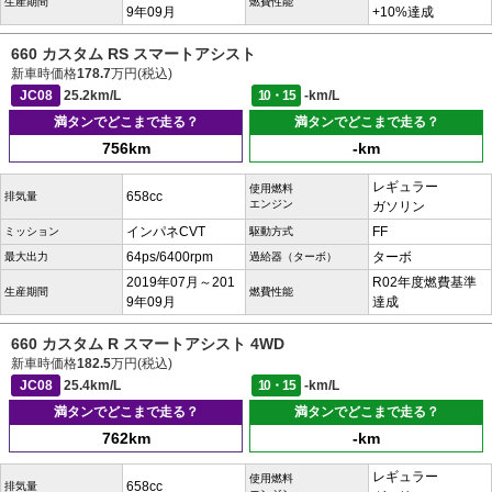
生産期間
燃費性能
9年09月
+10%達成
660 カスタム RS スマートアシスト
新車時価格
178.7
万円(税込)
JC08
25.2km/L
10・15
-km/L
満タンでどこまで走る？
満タンでどこまで走る？
756km
-km
レギュラー
使用燃料
658cc
排気量
エンジン
ガソリン
インパネCVT
FF
ミッション
駆動方式
64ps/6400rpm
ターボ
最大出力
過給器（ターボ）
2019年07月～201
R02年度燃費基準
生産期間
燃費性能
9年09月
達成
660 カスタム R スマートアシスト 4WD
新車時価格
182.5
万円(税込)
JC08
25.4km/L
10・15
-km/L
満タンでどこまで走る？
満タンでどこまで走る？
762km
-km
レギュラー
使用燃料
658cc
排気量