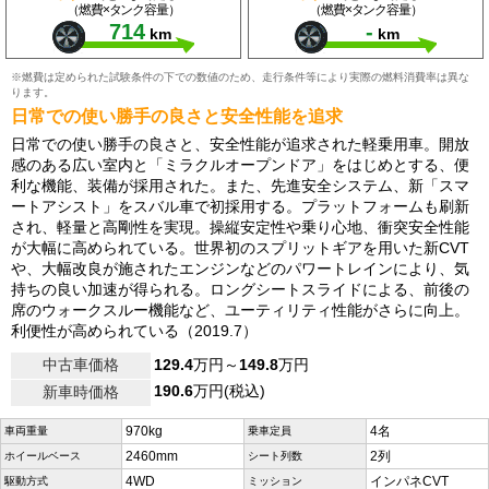
（燃費×タンク容量）
（燃費×タンク容量）
714
-
km
km
※燃費は定められた試験条件の下での数値のため、走行条件等により実際の燃料消費率は異な
ります。
日常での使い勝手の良さと安全性能を追求
日常での使い勝手の良さと、安全性能が追求された軽乗用車。開放
感のある広い室内と「ミラクルオープンドア」をはじめとする、便
利な機能、装備が採用された。また、先進安全システム、新「スマ
ートアシスト」をスバル車で初採用する。プラットフォームも刷新
され、軽量と高剛性を実現。操縦安定性や乗り心地、衝突安全性能
が大幅に高められている。世界初のスプリットギアを用いた新CVT
や、大幅改良が施されたエンジンなどのパワートレインにより、気
持ちの良い加速が得られる。ロングシートスライドによる、前後の
席のウォークスルー機能など、ユーティリティ性能がさらに向上。
利便性が高められている（2019.7）
中古車価格
129.4
万円～
149.8
万円
190.6
万円(税込)
新車時価格
970kg
4名
車両重量
乗車定員
2460mm
2列
ホイールベース
シート列数
4WD
インパネCVT
駆動方式
ミッション