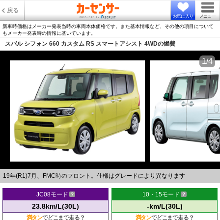
戻る
お気に入り
メニュー
新車時価格はメーカー発表当時の車両本体価格です。また基本情報など、その他の項目について
もメーカー発表時の情報に基いています。
スバル シフォン 660 カスタム RS スマートアシスト 4WDの燃費
1/4
19年(R1)7月、FMC時のフロント。仕様はグレードにより異なります
JC08モード
10・15モード
23.8km/L(30L)
-km/L(30L)
満タン
でどこまで走る？
満タン
でどこまで走る？