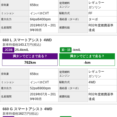
レギュラー
使用燃料
658cc
排気量
エンジン
ガソリン
インパネCVT
FF
ミッション
駆動方式
64ps/6400rpm
ターボ
最大出力
過給器（ターボ）
2019年07月～201
R02年度燃費基準
生産期間
燃費性能
9年09月
達成
660 L スマートアシスト 4WD
新車時価格
143.1
万円(税込)
JC08
25.4km/L
10・15
-km/L
満タンでどこまで走る？
満タンでどこまで走る？
762km
-km
レギュラー
使用燃料
658cc
排気量
エンジン
ガソリン
インパネCVT
4WD
ミッション
駆動方式
52ps/6900rpm
-
最大出力
過給器（ターボ）
2019年07月～201
R02年度燃費基準
生産期間
燃費性能
9年09月
達成
660 G スマートアシスト 4WD
新車時価格
162
万円(税込)