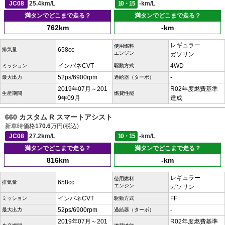
JC08
25.4km/L
10・15
-km/L
満タンでどこまで走る？
満タンでどこまで走る？
762km
-km
レギュラー
使用燃料
658cc
排気量
エンジン
ガソリン
インパネCVT
4WD
ミッション
駆動方式
52ps/6900rpm
-
最大出力
過給器（ターボ）
2019年07月～201
R02年度燃費基準
生産期間
燃費性能
9年09月
達成
660 カスタム R スマートアシスト
新車時価格
170.6
万円(税込)
JC08
27.2km/L
10・15
-km/L
満タンでどこまで走る？
満タンでどこまで走る？
816km
-km
レギュラー
使用燃料
658cc
排気量
エンジン
ガソリン
インパネCVT
FF
ミッション
駆動方式
52ps/6900rpm
-
最大出力
過給器（ターボ）
2019年07月～201
R02年度燃費基準