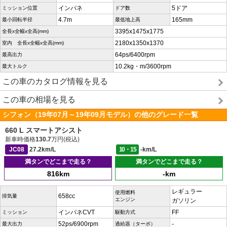
インパネ
5ドア
ミッション位置
ドア数
4.7m
165mm
最小回転半径
最低地上高
3395x1475x1775
全長x全幅x全高(mm)
2180x1350x1370
室内 全長x全幅x全高(mm)
64ps/6400rpm
最高出力
10.2kg・m/3600rpm
最大トルク
この車のカタログ情報を見る
この車の相場を見る
シフォン（19年07月～19年09月モデル）の他のグレード一覧
660 L スマートアシスト
新車時価格
130.7
万円(税込)
JC08
27.2km/L
10・15
-km/L
満タンでどこまで走る？
満タンでどこまで走る？
816km
-km
レギュラー
使用燃料
658cc
排気量
エンジン
ガソリン
インパネCVT
FF
ミッション
駆動方式
52ps/6900rpm
-
最大出力
過給器（ターボ）