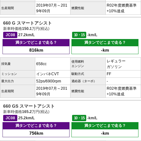
2019年07月～201
R02年度燃費基準
生産期間
燃費性能
9年09月
+10%達成
660 G スマートアシスト
新車時価格
150.1
万円(税込)
JC08
27.2km/L
10・15
-km/L
満タンでどこまで走る？
満タンでどこまで走る？
816km
-km
レギュラー
使用燃料
658cc
排気量
エンジン
ガソリン
インパネCVT
FF
ミッション
駆動方式
52ps/6900rpm
-
最大出力
過給器（ターボ）
2019年07月～201
R02年度燃費基準
生産期間
燃費性能
9年09月
+10%達成
660 GS スマートアシスト
新車時価格
165.2
万円(税込)
JC08
25.2km/L
10・15
-km/L
満タンでどこまで走る？
満タンでどこまで走る？
756km
-km