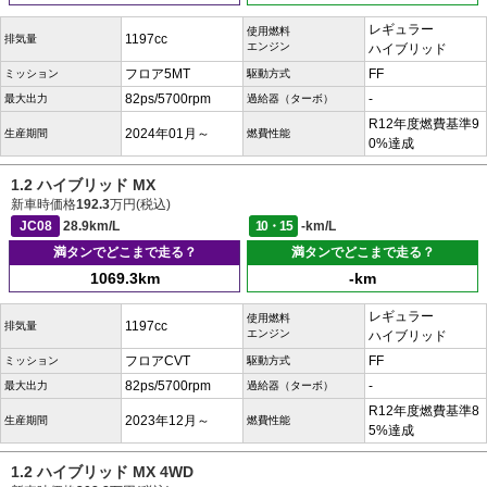
レギュラー
使用燃料
1197cc
排気量
エンジン
ハイブリッド
フロア5MT
FF
ミッション
駆動方式
82ps/5700rpm
-
最大出力
過給器（ターボ）
R12年度燃費基準9
2024年01月～
生産期間
燃費性能
0%達成
1.2 ハイブリッド MX
新車時価格
192.3
万円(税込)
JC08
28.9km/L
10・15
-km/L
満タンでどこまで走る？
満タンでどこまで走る？
1069.3km
-km
レギュラー
使用燃料
1197cc
排気量
エンジン
ハイブリッド
フロアCVT
FF
ミッション
駆動方式
82ps/5700rpm
-
最大出力
過給器（ターボ）
R12年度燃費基準8
2023年12月～
生産期間
燃費性能
5%達成
1.2 ハイブリッド MX 4WD