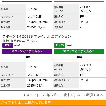
ハイオク
使用燃料
1371cc
排気量
エンジン
ガソリン
フロア6MT
FF
ミッション
駆動方式
140ps/5500rpm
ターボ
最大出力
過給器（ターボ）
2025年03月～
-
生産期間
燃費性能
スポーツ 1.4 ZC33S ファイナル エディション
新車時価格
240.1
万円(税込)
JC08
-km/L
10・15
-km/L
満タンでどこまで走る？
満タンでどこまで走る？
-km
-km
ハイオク
使用燃料
1371cc
排気量
エンジン
ガソリン
フロア6AT
FF
ミッション
駆動方式
140ps/5500rpm
ターボ
最大出力
過給器（ターボ）
2025年03月～
-
生産期間
燃費性能
▲スイフト（23年12月～生産中モデル）の燃費TOPへ
スイフトとよく比較されている車