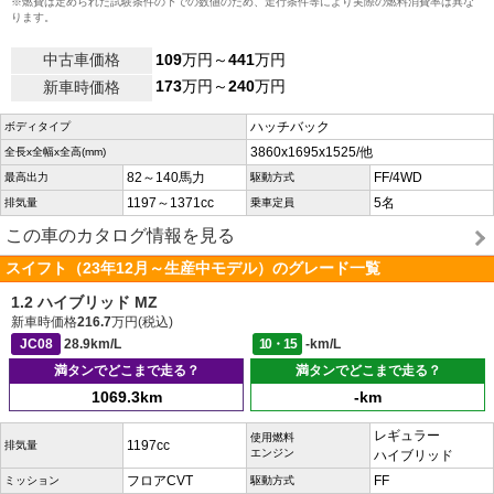
※燃費は定められた試験条件の下での数値のため、走行条件等により実際の燃料消費率は異な
ります。
中古車価格
109
万円～
441
万円
173
万円～
240
万円
新車時価格
ハッチバック
ボディタイプ
3860x1695x1525/他
全長x全幅x全高(mm)
82～140馬力
FF/4WD
最高出力
駆動方式
1197～1371cc
5名
排気量
乗車定員
この車のカタログ情報を見る
スイフト（23年12月～生産中モデル）のグレード一覧
1.2 ハイブリッド MZ
新車時価格
216.7
万円(税込)
JC08
28.9km/L
10・15
-km/L
満タンでどこまで走る？
満タンでどこまで走る？
1069.3km
-km
レギュラー
使用燃料
1197cc
排気量
エンジン
ハイブリッド
フロアCVT
FF
ミッション
駆動方式