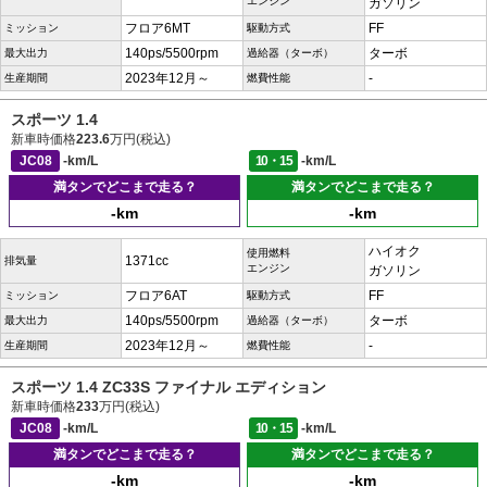
エンジン
ガソリン
フロア6MT
FF
ミッション
駆動方式
140ps/5500rpm
ターボ
最大出力
過給器（ターボ）
2023年12月～
-
生産期間
燃費性能
スポーツ 1.4
新車時価格
223.6
万円(税込)
JC08
-km/L
10・15
-km/L
満タンでどこまで走る？
満タンでどこまで走る？
-km
-km
ハイオク
使用燃料
1371cc
排気量
エンジン
ガソリン
フロア6AT
FF
ミッション
駆動方式
140ps/5500rpm
ターボ
最大出力
過給器（ターボ）
2023年12月～
-
生産期間
燃費性能
スポーツ 1.4 ZC33S ファイナル エディション
新車時価格
233
万円(税込)
JC08
-km/L
10・15
-km/L
満タンでどこまで走る？
満タンでどこまで走る？
-km
-km