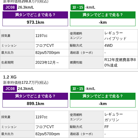
新車時価格
208.8
万円(税込)
JC08
26.3km/L
10・15
-km/L
満タンでどこまで走る？
満タンでどこまで走る？
973.1km
-km
レギュラー
使用燃料
1197cc
排気量
エンジン
ハイブリッド
フロアCVT
4WD
ミッション
駆動方式
82ps/5700rpm
-
最大出力
過給器（ターボ）
R12年度燃費基準8
2023年12月～
生産期間
燃費性能
0%達成
1.2 XG
新車時価格
172.7
万円(税込)
JC08
24.3km/L
10・15
-km/L
満タンでどこまで走る？
満タンでどこまで走る？
899.1km
-km
レギュラー
使用燃料
1197cc
排気量
エンジン
ガソリン
フロアCVT
FF
ミッション
駆動方式
82ps/5700rpm
-
最大出力
過給器（ターボ）