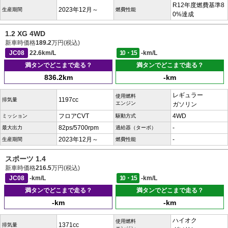
R12年度燃費基準8
2023年12月～
生産期間
燃費性能
0%達成
1.2 XG 4WD
新車時価格
189.2
万円(税込)
JC08
22.6km/L
10・15
-km/L
満タンでどこまで走る？
満タンでどこまで走る？
836.2km
-km
レギュラー
使用燃料
1197cc
排気量
エンジン
ガソリン
フロアCVT
4WD
ミッション
駆動方式
82ps/5700rpm
-
最大出力
過給器（ターボ）
2023年12月～
-
生産期間
燃費性能
スポーツ 1.4
新車時価格
216.5
万円(税込)
JC08
-km/L
10・15
-km/L
満タンでどこまで走る？
満タンでどこまで走る？
-km
-km
ハイオク
使用燃料
1371cc
排気量