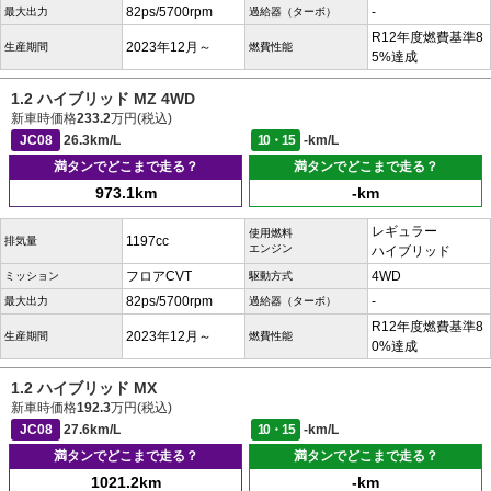
82ps/5700rpm
-
最大出力
過給器（ターボ）
R12年度燃費基準8
2023年12月～
生産期間
燃費性能
5%達成
1.2 ハイブリッド MZ 4WD
新車時価格
233.2
万円(税込)
JC08
26.3km/L
10・15
-km/L
満タンでどこまで走る？
満タンでどこまで走る？
973.1km
-km
レギュラー
使用燃料
1197cc
排気量
エンジン
ハイブリッド
フロアCVT
4WD
ミッション
駆動方式
82ps/5700rpm
-
最大出力
過給器（ターボ）
R12年度燃費基準8
2023年12月～
生産期間
燃費性能
0%達成
1.2 ハイブリッド MX
新車時価格
192.3
万円(税込)
JC08
27.6km/L
10・15
-km/L
満タンでどこまで走る？
満タンでどこまで走る？
1021.2km
-km