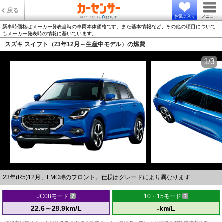
戻る
お気に入り
メニュー
新車時価格はメーカー発表当時の車両本体価格です。また基本情報など、その他の項目について
もメーカー発表時の情報に基いています。
スズキ スイフト（23年12月～生産中モデル）の燃費
1/3
23年(R5)12月、FMC時のフロント。仕様はグレードにより異なります
JC08モード
10・15モード
22.6～28.9km/L
-km/L