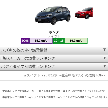
ホンダ
フィット
JC08
15.2km/L
10・15
16.2km/L
スズキの他の車の燃費情報
他のメーカーの燃費ランキング
ボディタイプ別燃費ランキング
▲スイフト（23年12月～生産中モデル）の燃費TOPへ
中古車トップ
中古車メーカー一覧
スズキの中古車
スイフトの中古車
スイフト(23年12月
中古車トップ
燃費ランキング
スズキの燃費ランキング
スイフトの燃費
スイフト(23年12