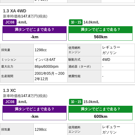
1.3 XA 4WD
新車時価格
147.8
万円(税抜)
JC08
-km/L
10・15
14.0km/L
満タンでどこまで走る？
満タンでどこまで走る？
-km
560km
レギュラー
使用燃料
1298cc
排気量
エンジン
ガソリン
インパネ4AT
4WD
ミッション
駆動方式
86ps/6000rpm
-
最大出力
過給器（ターボ）
2001年05月～200
-
生産期間
燃費性能
2年12月
1.3 XC
新車時価格
147.8
万円(税抜)
JC08
-km/L
10・15
15.0km/L
満タンでどこまで走る？
満タンでどこまで走る？
-km
600km
レギュラー
使用燃料
1298cc
排気量
エンジン
ガソリン