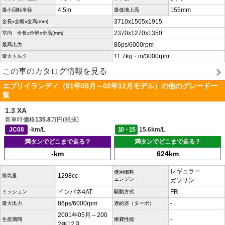
4.5m
155mm
最小回転半径
最低地上高
3710x1505x1915
全長x全幅x全高(mm)
2370x1270x1350
室内 全長x全幅x全高(mm)
86ps/6000rpm
最高出力
11.7kg・m/3000rpm
最大トルク
この車のカタログ情報を見る
エブリイランディ（01年05月～02年12月モデル）の他のグレード一
覧
1.3 XA
新車時価格
135.8
万円(税抜)
JC08
-km/L
10・15
15.6km/L
満タンでどこまで走る？
満タンでどこまで走る？
-km
624km
レギュラー
使用燃料
1298cc
排気量
エンジン
ガソリン
インパネ4AT
FR
ミッション
駆動方式
86ps/6000rpm
-
最大出力
過給器（ターボ）
2001年05月～200
-
生産期間
燃費性能
2年12月