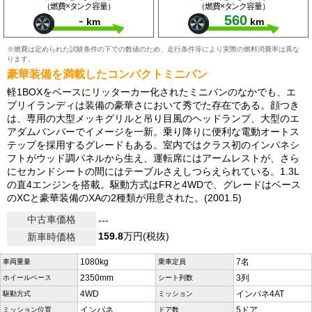
（燃費×タンク容量）
（燃費×タンク容量）
-
560
km
km
※燃費は定められた試験条件の下での数値のため、走行条件等により実際の燃料消費率は異な
ります。
豪華装備を満載したコンパクトミニバン
軽1BOXをベースにリッターカー化されたミニバンのなかでも、エ
ブリイランディは装備の豪華さにおいて秀でた存在である。顔つき
は、専用の大型メッキグリルと吊り目風のヘッドランプ、大型のエ
アダムバンパーでイメージを一新。乗り降りに便利な電動オートス
テップを採用するグレードもある。室内ではクラス初のインパネシ
フトがウッド調パネルから生え、運転席にはアームレストが、さら
にセカンドシートの間にはテーブルさえしつらえられている。1.3L
の直4エンジンを搭載。駆動方式はFRと4WDで、グレードはベース
のXCと豪華装備のXAの2種類が用意された。(2001.5)
中古車価格
---
159.8
万円(税抜)
新車時価格
1080kg
7名
車両重量
乗車定員
2350mm
3列
ホイールベース
シート列数
4WD
インパネ4AT
駆動方式
ミッション
インパネ
5ドア
ミッション位置
ドア数