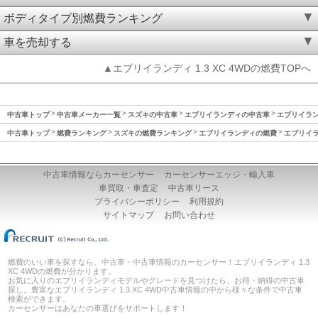
ボディタイプ別燃費ランキング
車を売却する
▲エブリイランディ 1.3 XC 4WDの燃費TOPへ
中古車トップ
中古車メーカー一覧
スズキの中古車
エブリイランディの中古車
エブリイランデ
中古車トップ
燃費ランキング
スズキの燃費ランキング
エブリイランディの燃費
エブリイラ
中古車情報ならカーセンサー
カーセンサーエッジ・輸入車
車買取・車査定
中古車リース
プライバシーポリシー
利用規約
サイトマップ
お問い合わせ
燃費のいい車を探すなら、中古車・中古車情報のカーセンサー！エブリイランディ 1.3
XC 4WDの燃費が分かります。
お気に入りのエブリイランディモデルやグレードを見つけたら、お得・納得の中古車
探し。豊富なエブリイランディ 1.3 XC 4WD中古車情報の中から様々な条件で中古車
検索ができます。
カーセンサーはあなたの車選びをサポートします！