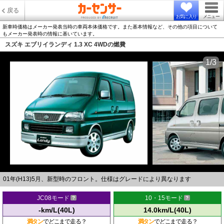
戻る
お気に入り
メニュー
新車時価格はメーカー発表当時の車両本体価格です。また基本情報など、その他の項目について
もメーカー発表時の情報に基いています。
スズキ エブリイランディ 1.3 XC 4WDの燃費
1/3
01年(H13)5月、新型時のフロント。仕様はグレードにより異なります
JC08モード
10・15モード
-km/L(40L)
14.0km/L(40L)
満タン
でどこまで走る？
満タン
でどこまで走る？