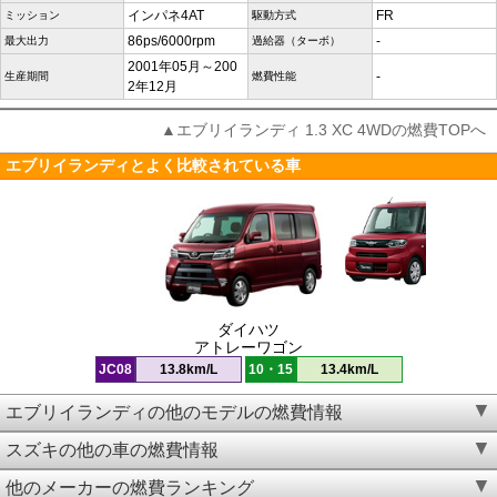
インパネ4AT
FR
ミッション
駆動方式
86ps/6000rpm
-
最大出力
過給器（ターボ）
2001年05月～200
-
生産期間
燃費性能
2年12月
▲エブリイランディ 1.3 XC 4WDの燃費TOPへ
エブリイランディとよく比較されている車
ダイハツ
アトレーワゴン
JC08
13.8km/L
10・15
13.4km/L
エブリイランディの他のモデルの燃費情報
スズキの他の車の燃費情報
他のメーカーの燃費ランキング