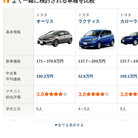
よく一緒に検討される車種を比較
トヨタ
トヨタ
トヨタ
オーリス
ラクティス
カローラ
基本情報
新車価格
171～370.9万円
137.7～200万円
137.7～2
中古車
100.3万円
52.6万円
100.1万円
平均価格
クチコミ
3.9
3.8
3.8
総合評価
乗車定員
5人
4～5人
5人
ドア数
5ドア
5ドア
4ドア
▼
全てを表示する
全高
全高
全高