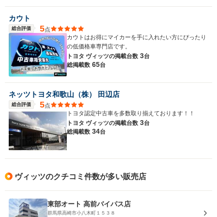
カウト
5
総合評価
点
カウトはお得にマイカーを手に入れたい方にぴったり
の低価格車専門店です。
3
トヨタ ヴィッツの
掲載台数
台
65
総掲載数
台
ネッツトヨタ和歌山（株） 田辺店
5
総合評価
点
トヨタ認定中古車を多数取り揃えております！！
3
トヨタ ヴィッツの
掲載台数
台
34
総掲載数
台
ヴィッツのクチコミ件数が多い販売店
東部オート 高前バイパス店
群馬県高崎市小八木町１５３８