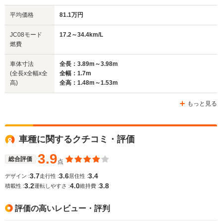
平均価格
81.1万円
JC08モード
17.2～34.4km/L
燃費
車体寸法
全長：3.89m～3.98m
(全長x全幅x全
全幅：1.7m
高)
全高：1.48m～1.53m
もっと見る
車種に関するクチコミ・評価
3.9
総合評価
点
3.7
3.6
3.4
デザイン :
走行性 :
居住性 :
3.2
4.0
3.8
積載性 :
運転しやすさ :
維持費 :
評価の高いレビュー・評判