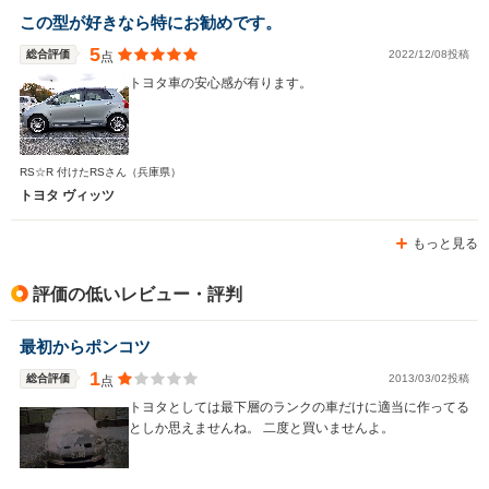
この型が好きなら特にお勧めです。
5
総合評価
2022/12/08投稿
点
トヨタ車の安心感が有ります。
RS☆R 付けたRSさん
（兵庫県）
トヨタ ヴィッツ
もっと見る
評価の低いレビュー・評判
最初からポンコツ
1
総合評価
2013/03/02投稿
点
トヨタとしては最下層のランクの車だけに適当に作ってる
としか思えませんね。 二度と買いませんよ。