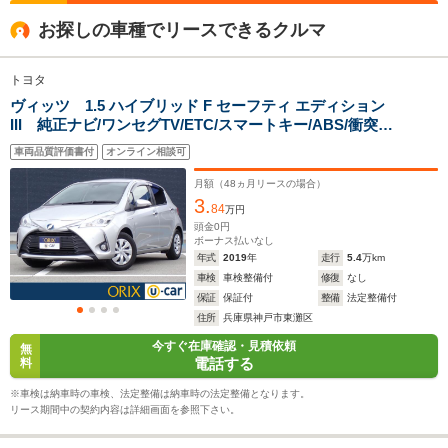
1.46m～1.51m
1.59m～2.14m
1.46m
お探しの車種でリースできるクルマ
トヨタ
全幅
全幅
全
サイズ
1.76m～1.77m
1.7m
1
ヴィッツ 1.5 ハイブリッド F セーフティ エディション
全長
全長
(全長x全幅x全高)
III 純正ナビ/ワンセグTV/ETC/スマートキー/ABS/衝突回
4.28m～4.4m
3.95m～4m
4.36
避軽減/PS/PW
車両品質評価書付
オンライン相談可
月額（
48
ヵ月リースの場合）
3.
ホイールベース
ホイールベース
ホイー
84
万円
-m
-m
頭金
0
円
ボーナス払いなし
年式
2019
年
走行
5.4
万km
15.6～27.
車検
車検整備付
修復
なし
└市街地:1
保証
保証付
整備
法定整備付
25.9km/L
WLTCモード
住所
兵庫県神戸市東灘区
-
-
└郊外:16.
燃費
30.8km/L
今すぐ在庫確認・見積依頼
無
電話する
料
└高速道路:
27.6km/L
※車検は納車時の車検、法定整備は納車時の法定整備となります。
リース期間中の契約内容は詳細画面を参照下さい。
排気量
1196～1797cc
1329～1496cc
1329～14