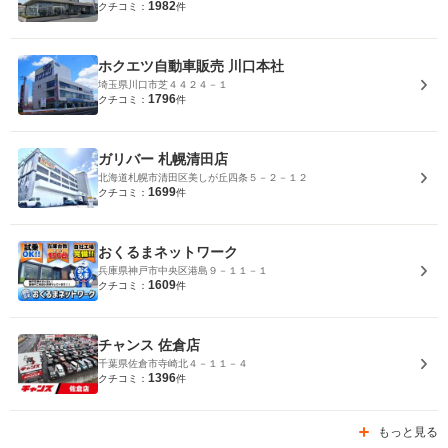
1982
クチコミ：
件
ホクエツ自動車販売 川口本社
埼玉県川口市芝４４２４－１
1796
クチコミ：
件
ガリバー 札幌清田店
北海道札幌市清田区美しが丘四条５－２－１２
1699
クチコミ：
件
おくるまネットワーク
兵庫県神戸市中央区港島９－１１－１
1609
クチコミ：
件
チャンス 佐倉店
千葉県佐倉市寺崎北４－１１－４
1396
クチコミ：
件
もっと見る