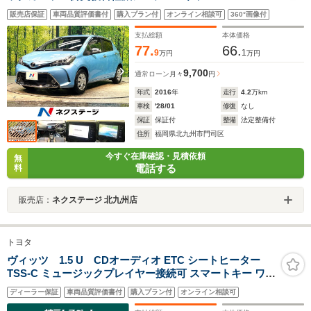
トキー LEDヘッド 車線逸脱警報 オートライト
販売店保証
車両品質評価書付
購入プラン付
オンライン相談可
360°画像付
Bluetooth CD DVD再生 フルセグ
支払総額
本体価格
77.
66.
9
1
万円
万円
9,700
通常ローン
月々
円
年式
2016
年
走行
4.2
万km
車検
'28/01
修復
なし
保証
保証付
整備
法定整備付
住所
福岡県北九州市門司区
今すぐ在庫確認・見積依頼
無
電話する
料
販売店：
ネクステージ 北九州店
トヨタ
ヴィッツ 1.5 U CDオーディオ ETC シートヒーター
TSS-C ミュージックプレイヤー接続可 スマートキー ワン
オーナー
ディーラー保証
車両品質評価書付
購入プラン付
オンライン相談可