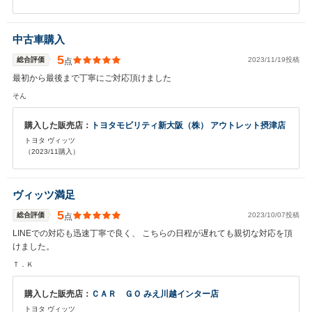
中古車購入
5
総合評価
2023/11/19投稿
点
最初から最後まで丁寧にご対応頂けました
そん
購入した販売店：
トヨタモビリティ新大阪（株） アウトレット摂津店
トヨタ ヴィッツ
（2023/11購入）
ヴィッツ満足
5
総合評価
2023/10/07投稿
点
LINEでの対応も迅速丁寧で良く、 こちらの日程が遅れても親切な対応を頂
けました。
Ｔ．Ｋ
購入した販売店：
ＣＡＲ ＧＯ みえ川越インター店
トヨタ ヴィッツ