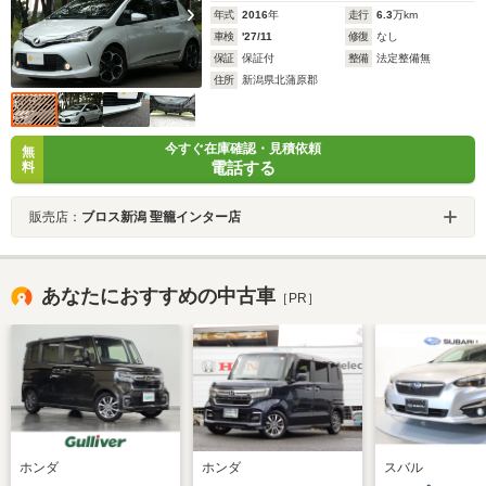
年式
2016
年
走行
6.3
万km
車検
'27/11
修復
なし
保証
保証付
整備
法定整備無
住所
新潟県北蒲原郡
今すぐ在庫確認・見積依頼
無
電話する
料
販売店：
ブロス新潟 聖籠インター店
あなたにおすすめの中古車
［PR］
ホンダ
ホンダ
スバル