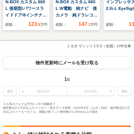
N-BOX カスタム 660
N-BOX カスタム 660
インプレッサ
L 後期型/パワースラ
L W電動 純ナビ 後
2.0i-L EyeSig
イドドア/8インチナ
カメラ 純ドラレコ前
ビ/Bカメラ/ドラレ
後 1オーナー
123
147
1
総額：
.8
万円
総額：
.3
万円
総額：
コ/ETC/ホンダセンシ
LED フォグ シー
ング/衝突軽減ブレー
トヒーター オートリ
キ/アダプティブクル
トラミラー 盗難防
トヨタ ヴィッツ 1.5 U（全国）の中古車
ーズ/路外逸脱抑制機
止 サイドカーテン
能/パーキングセンサ
SRS ロールサンシェ
ー/電子パーキング/シ
ード シートバックテ
物件更新時にメールを受け取る
ートヒーター
ーブル フルセグ
BT
1
/1
最初
前の30件
次の30件
最後
※人気のクルマは平均1ヶ月で掲載終了
物件数合計1万台以上のメーカー｜算出データ期間：2024年9月～11月｜内容：物件数合計1万
台以上のメーカーのうち、掲載が終了した物件数が1,000台以上の場合