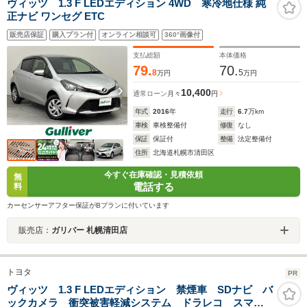
ヴィッツ 1.3 F LEDエディション 4WD 寒冷地仕様 純
正ナビ ワンセグ ETC
販売店保証
購入プラン付
オンライン相談可
360°画像付
支払総額
本体価格
79.
70.
8
5
万円
万円
10,400
通常ローン
月々
円
年式
2016
年
走行
6.7
万km
車検
車検整備付
修復
なし
保証
保証付
整備
法定整備付
住所
北海道札幌市清田区
今すぐ在庫確認・見積依頼
無
電話する
料
カーセンサーアフター保証がBプランに付いています
販売店：
ガリバー 札幌清田店
トヨタ
PR
ヴィッツ 1.3 F LEDエディション 禁煙車 SDナビ バ
ックカメラ 衝突被害軽減システム ドラレコ スマー