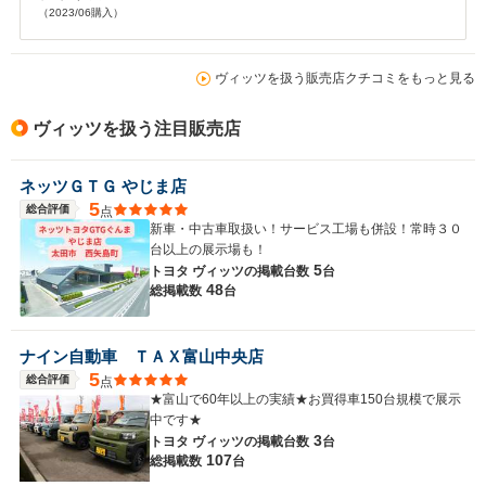
（2023/06購入）
ヴィッツを扱う販売店クチコミをもっと見る
ヴィッツを扱う注目販売店
ネッツＧＴＧ やじま店
5
総合評価
点
新車・中古車取扱い！サービス工場も併設！常時３０
台以上の展示場も！
5
トヨタ ヴィッツの
掲載台数
台
48
総掲載数
台
ナイン自動車 ＴＡＸ富山中央店
5
総合評価
点
★富山で60年以上の実績★お買得車150台規模で展示
中です★
3
トヨタ ヴィッツの
掲載台数
台
107
総掲載数
台