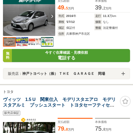
支払総額
本体価格
49.
39.
5
2
万円
万円
年式
2016
年
走行
11.3
万km
車検
'27/12
修復
なし
保証
保証付
整備
法定整備付
住所
兵庫県神戸市北区
今すぐ在庫確認・見積依頼
無
電話する
料
販売店：
神戸トヨペット（株） ＴＨＥ ＧＡＲＡＧＥ 岡場
トヨタ
ヴィッツ 1.5 U 関東仕入 モデリスタエアロ モデリ
スタアルミ プッシュスタート トヨタセーフティセン
ス シートヒーター オートマハイビーム TVナビ レ
販売店保証
ーンアシスト 軽減ブレーキ ステアリングスイッチ
支払総額
本体価格
79.
75.
8
8
万円
万円