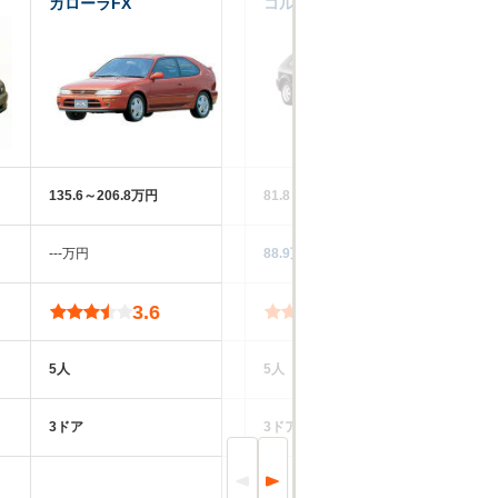
カローラFX
コルサ
タ
135.6～206.8万円
81.8～161.3万円
81
‐‐‐万円
88.9万円
5
3.6
3.4
5人
5人
5
3ドア
3ドア
3