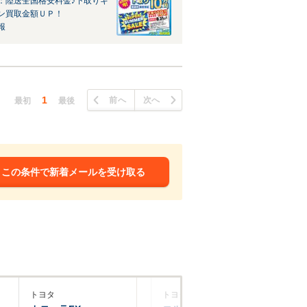
：陸送全国格安料金♪下取りキ
ン買取金額ＵＰ！
報
1
前へ
次へ
最初
最後
この条件で新着メールを受け取る
トヨタ
トヨタ
ト