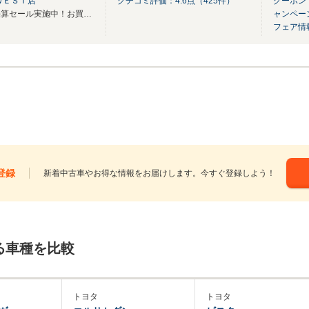
ＷＥＳＴ店
クチコミ評価：
4.6
点（
425
件）
クーポン
☆２２周年記念祭実施中！大決算セール実施中！お買得期間をお見逃しなく！
ャンペー
フェア情
登録
新着中古車やお得な情報をお届けします。今すぐ登録しよう！
る車種を比較
トヨタ
トヨタ