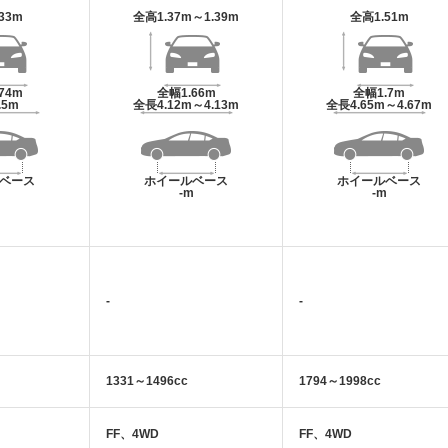
.33m
全高
1.37m～1.39m
全高
1.51m
.74m
全幅
1.66m
全幅
1.7m
.5m
全長
4.12m～4.13m
全長
4.65m～4.67m
ベース
ホイールベース
ホイールベース
m
-m
-m
-
-
1331～1496cc
1794～1998cc
FF、4WD
FF、4WD