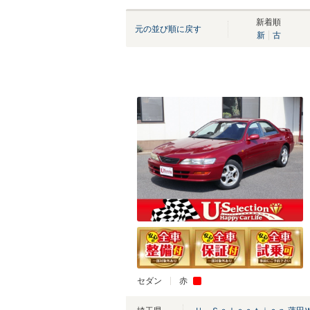
新着順
元の並び順に戻す
新
古
セダン
赤