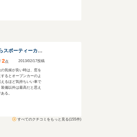
大衆車でありながらスポーティーカーである。
2
2013/02/17投稿
点
秋の気候が良い時は、窓を
にするとオープンカーのよ
思えるほど気持ちいい車で
。装備以外は最高だと思え
である。
すべてのクチコミをもっと見る(155件)