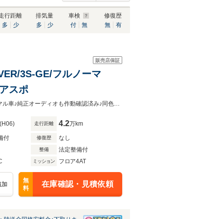
走行距離
排気量
車検
修復歴
多
少
多
少
付
無
無
有
販売店保証
ER/3S-GE/フルノーマ
リアスポ
３S-GEハイメカツインカムエンジン!低走行41000キロで程度バッチリフルノーマル車♪純正オーディオも作動確認済み♪同色補修もされてるので内外装とてもキレイです！！
4.2
(H06)
万km
走行距離
備付
なし
修復歴
法定整備付
整備
C
フロア4AT
ミッション
無
在庫確認・見積依頼
追加
料