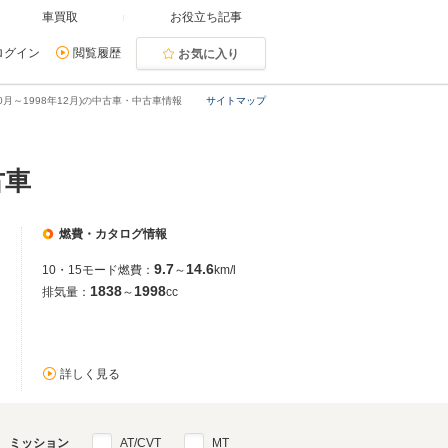
車買取
お役立ち記事
ログイン
閲覧履歴
お気に入り
10月～1998年12月)の中古車・中古車情報
サイトマップ
古車
燃費・カタログ情報
9.7
14.6
10・15モード燃費：
～
km/l
1838
1998
排気量：
～
cc
詳しく見る
ミッション
AT/CVT
MT