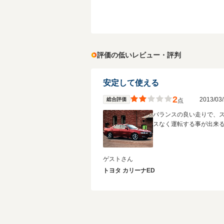
評価の低いレビュー・評判
安定して使える
2
2013/0
総合評価
点
バランスの良い走りで、
スなく運転する事が出来
ゲストさん
トヨタ カリーナED