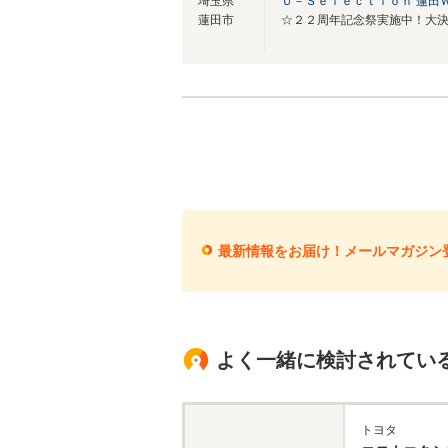
埼玉県
Ｕ－Ｓｅｌｅｃｔｉｏｎ 蓮田
蓮田市
最新情報をお届け！メールマガジン
よく一緒に検討されてい
トヨタ