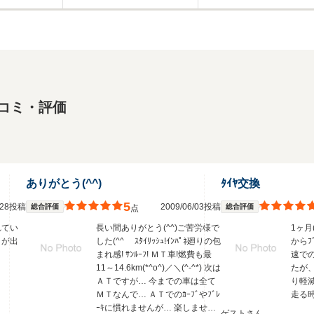
コミ・評価
ありがとう(^^)
ﾀｲﾔ交換
5
3/28投稿
2009/06/03投稿
総合評価
総合評価
点
れてい
長い間ありがとう(^^)ご苦労様で
1ヶ月(
りが出
した(^^ゞ ｽﾀｲﾘｯｼｭ!ｲﾝﾊﾟﾈ廻りの包
からﾌﾞ
まれ感! ｻﾝﾙｰﾌ! ＭＴ車!燃費も最
速で
11～14.6km(*^o^)／＼(^-^*) 次は
たが
ＡＴですが… 今までの車は全て
り軽
ＭＴなんで… ＡＴでのｶｰﾌﾞやﾌﾞﾚ
走る時
ｰｷに慣れませんが… 楽しませて
ゲストさん