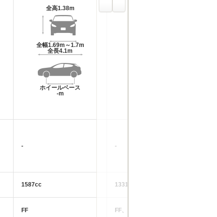
全高
1.38m
全高
1.37m～1.39m
全幅
1.69m～1.7m
全幅
1.66m
全長
4.1m
全長
3.92m
ホイールベース
ホイールベース
-m
-m
-
-
-
1587cc
1331～1496cc
13
FF
FF、4WD
FF