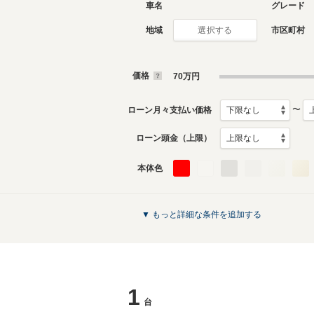
車名
グレード
地域
市区町村
選択する
2代目
初代
1993年10月～1998年12
1989年9
月生産モデル
生産モデ
価格
70
万円
カリーナEDのカタログを見る
〜
ローン月々支払い価格
ローン頭金（上限）
本体色
▼ もっと詳細な条件を追加する
1
台