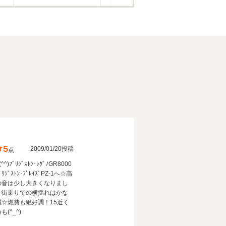
5
2009/01/20投稿
点
^^)ﾌﾞﾘｼﾞｽﾄﾝ･ﾚｸﾞﾉGR8000
ﾘｼﾞｽﾄﾝ･ﾌﾟﾚｲｽﾞPZ-1へ☆高
の音は少し大きくなりまし
、街乗りでの横揺れはかな
減☆燃費も絶好調！15近く
も(^_^)