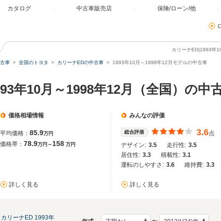
カタログ
中古車販売店
保険/ローン/他
カリーナED(1993年
古車
全国のトヨタ
カリーナEDの中古車
1993年10月～1998年12月モデルの中古車
993年10月～1998年12月（全国）の中
価格相場情報
みんなの評価
3.6
85.9
総合評価
平均価格：
点
万円
78.9
158
価格帯：
万円～
万円
デザイン:
3.5
走行性:
3.5
居住性:
3.3
積載性:
3.1
運転のしやすさ:
3.6
維持費:
3.3
詳しく見る
詳しく見る
カリーナED 1993年