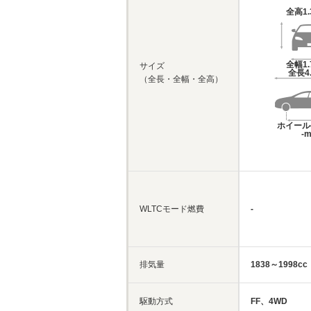
全高
1
全幅
1
サイズ
全長
4
（全長・全幅・全高）
ホイール
-
WLTCモード燃費
-
排気量
1838～1998cc
駆動方式
FF、4WD