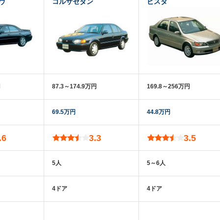
ヴ
コルサセダン
ビスタ
円
87.3～174.9万円
169.8～256万円
69.5万円
44.8万円
.6
3.3
3.5
5人
5～6人
4ドア
4ドア