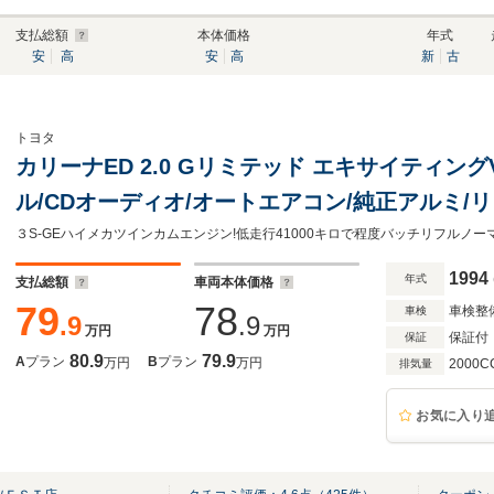
支払総額
本体価格
年式
安
高
安
高
新
古
トヨタ
カリーナED 2.0 Gリミテッド エキサイティングV
ル/CDオーディオ/オートエアコン/純正アルミ/
1994
年式
支払総額
車両本体価格
79
78
車検整
車検
.9
.9
万円
万円
保証付
保証
80.9
79.9
A
プラン
B
プラン
万円
万円
2000C
排気量
お気に入り