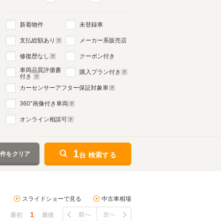
新着物件
未登録車
支払総額あり
メーカー系販売店
修復歴なし
クーポン付き
車両品質評価書
購入プラン付き
付き
カーセンサーアフター保証対象車
360
°画像付き車両
オンライン相談可
1
条件をクリア
台 検索する
スライドショーで見る
中古車相場
1
前へ
次へ
最初
最後