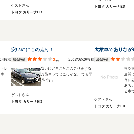
くれました☆ Thank you！ 通算
ゲストさん
トヨタ カリーナED
206300km☆ﾉﾝﾄﾗﾌﾞﾙ！
トヨタ カリーナED
安いのにこの走り！
3
3/24投稿
2013/03/26投稿
総合評価
総合評価
点
ストレ
安いけどそこそこの走りをする
春や
る車
万能車ってところかな。 でも平
全開
凡です。
うに
ある
る車
ゲストさん
ゲストさん
トヨタ カリーナED
トヨタ カリーナED